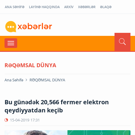
ANA SƏHİFƏ
LAYİHƏ HAQQINDA
ARXİV
XƏBƏRLƏR
ƏLAQƏ
RƏQƏMSAL DÜNYA
Ana Səhifə
RƏQƏMSAL DÜNYA
Bu günədək 20,566 fermer elektron
qeydiyyatdan keçib
15-04-2019
17:31