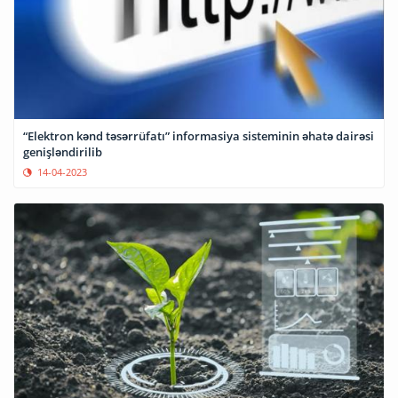
“Elektron kənd təsərrüfatı” informasiya sisteminin əhatə dairəsi
genişləndirilib
14-04-2023