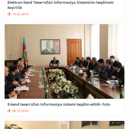
Elektron Kənd Təsərrüfatı İnformasiya Sisteminin təqdimatı
keçirilib
14-02-2019
E-kənd təsərrüfatı informasiya sistemi təqdim edildi- Foto
08-10-2016