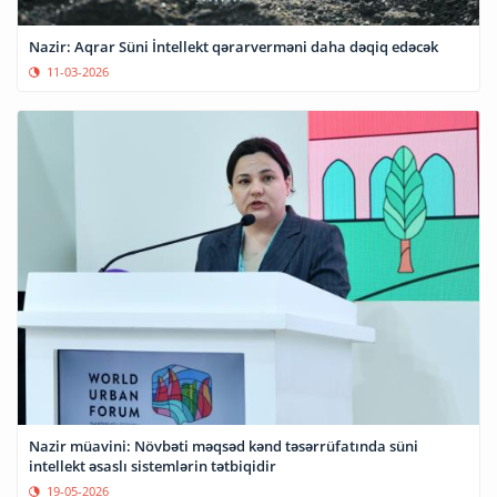
Nazir: Aqrar Süni İntellekt qərarverməni daha dəqiq edəcək
11-03-2026
Nazir müavini: Növbəti məqsəd kənd təsərrüfatında süni
intellekt əsaslı sistemlərin tətbiqidir
19-05-2026