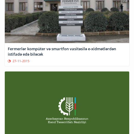
Fermerlər kompüter və smartfon vasitəsilə e-xidmətlərdən
istifadə edə biləcək
27-11-2015