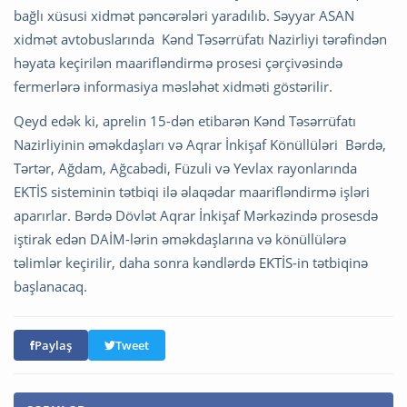
bağlı xüsusi xidmət pəncərələri yaradılıb. Səyyar ASAN
xidmət avtobuslarında Kənd Təsərrüfatı Nazirliyi tərəfindən
həyata keçirilən maarifləndirmə prosesi çərçivəsində
fermerlərə informasiya məsləhət xidməti göstərilir.
Qeyd edək ki, aprelin 15-dən etibarən Kənd Təsərrüfatı
Nazirliyinin əməkdaşları və Aqrar İnkişaf Könüllüləri Bərdə,
Tərtər, Ağdam, Ağcabədi, Füzuli və Yevlax rayonlarında
EKTİS sisteminin tətbiqi ilə əlaqədar maarifləndirmə işləri
aparırlar. Bərdə Dövlət Aqrar İnkişaf Mərkəzində prosesdə
iştirak edən DAİM-lərin əməkdaşlarına və könüllülərə
təlimlər keçirilir, daha sonra kəndlərdə EKTİS-in tətbiqinə
başlanacaq.
Paylaş
Tweet