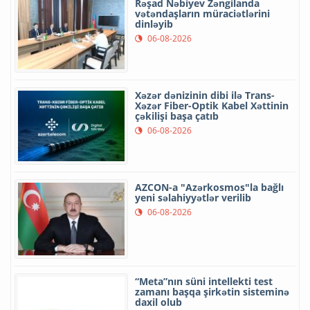
Rəşad Nəbiyev Zəngilanda
vətəndaşların müraciətlərini
dinləyib
06-08-2026
Xəzər dənizinin dibi ilə Trans-
Xəzər Fiber-Optik Kabel Xəttinin
çəkilişi başa çatıb
06-08-2026
AZCON-a "Azərkosmos"la bağlı
yeni səlahiyyətlər verilib
06-08-2026
“Meta”nın süni intellekti test
zamanı başqa şirkətin sisteminə
daxil olub