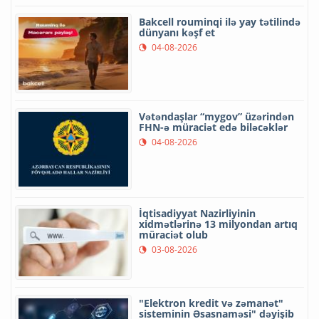
Bakcell rouminqi ilə yay tətilində
dünyanı kəşf et
04-08-2026
Vətəndaşlar “mygov” üzərindən
FHN-ə müraciət edə biləcəklər
04-08-2026
İqtisadiyyat Nazirliyinin
xidmətlərinə 13 milyondan artıq
müraciət olub
03-08-2026
"Elektron kredit və zəmanət"
sisteminin Əsasnaməsi" dəyişib