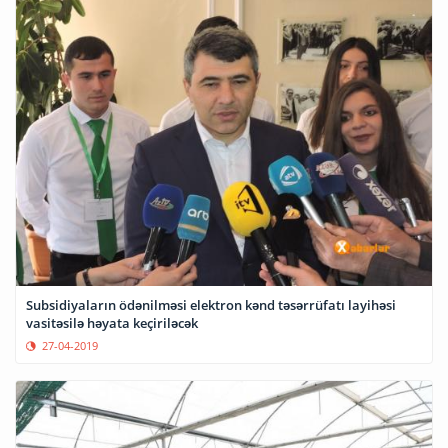
Subsidiyaların ödənilməsi elektron kənd təsərrüfatı layihəsi
vasitəsilə həyata keçiriləcək
27-04-2019