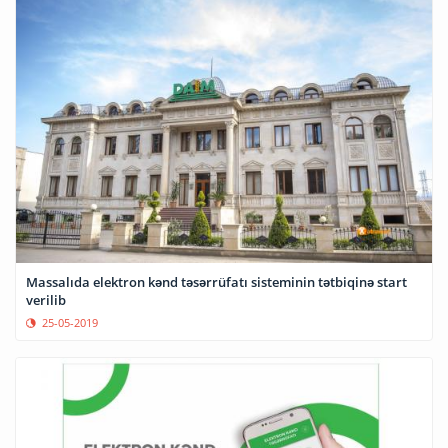
Massalıda elektron kənd təsərrüfatı sisteminin tətbiqinə start
verilib
25-05-2019