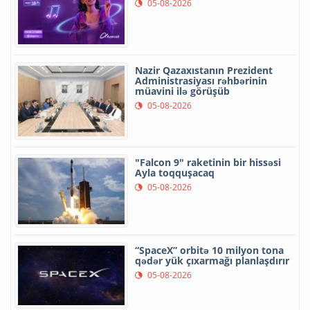
05-08-2026
Nazir Qazaxıstanın Prezident
Administrasiyası rəhbərinin
müavini ilə görüşüb
05-08-2026
"Falcon 9" raketinin bir hissəsi
Ayla toqquşacaq
05-08-2026
“SpaceX” orbitə 10 milyon tona
qədər yük çıxarmağı planlaşdırır
05-08-2026