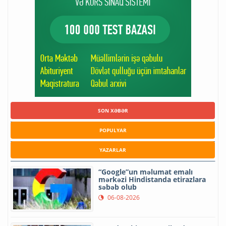
SON XƏBƏR
POPULYAR
YAZARLAR
“Google”un məlumat emalı
mərkəzi Hindistanda etirazlara
səbəb olub
06-08-2026