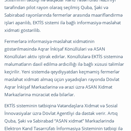
tərəfindən pilot rayon olaraq seçilmiş Quba, Şəki və
Sabirabad rayonlarında fermerlər arasında maarifləndirmə
işləri aparılıb, EKTİS sistemi ilə bağlı informasiya-məsləhət
xidməti göstərilib.
Fermerlərə informasiya-məsləhət xidmətinin
göstərilməsində Aqrar İnkişaf Könüllüləri və ASAN
Könüllüləri aktiv iştirak edirlər. Könüllülərə EKTİS sisteminə
məlumatların daxil edilmə ardıcıllığı ilə bağlı xüsusi təlimlər
keçirilir. Yeni sistemdə qeydiyyatdan keçməmiş fermerlər
məsləhət xidməti almaq üçün yaşadıqları rayonda Dövlət
Aqrar İnkişaf Mərkəzlərinə və ərazi üzrə ASAN Xidmət
Mərkəzlərinə müraciət edə bilərlər.
EKTİS sisteminin tətbiqinə Vətəndaşlara Xidmət və Sosial
İnnovasiyalar üzrə Dövlət Agentliyi də dəstək verir. Artıq
Quba, Şəki və Sabirabad “ASAN xidmət” Mərkəzlərində
Elektron Kənd Təsərrüfatı İnformasiya Sisteminin tətbiqi ilə