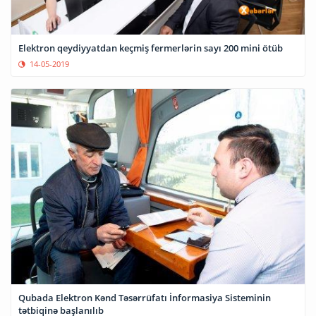
Elektron qeydiyyatdan keçmiş fermerlərin sayı 200 mini ötüb
14-05-2019
Qubada Elektron Kənd Təsərrüfatı İnformasiya Sisteminin
tətbiqinə başlanılıb