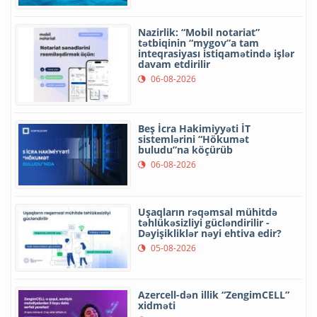
Nazirlik: “Mobil notariat”
tətbiqinin “mygov”a tam
inteqrasiyası istiqamətində işlər
davam etdirilir
06-08-2026
Beş İcra Hakimiyyəti İT
sistemlərini “Hökumət
buludu”na köçürüb
06-08-2026
Uşaqların rəqəmsal mühitdə
təhlükəsizliyi gücləndirilir -
Dəyişikliklər nəyi ehtiva edir?
05-08-2026
Azercell-dən illik “ZengimCELL”
xidməti