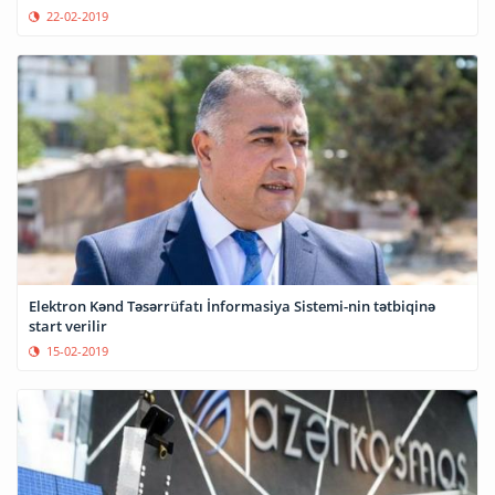
22-02-2019
Elektron Kənd Təsərrüfatı İnformasiya Sistemi-nin tətbiqinə
start verilir
15-02-2019