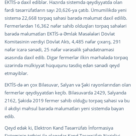
EKTİS-ə daxil ediblər. Hazırda sistemdə qeydiyyatda olan
fərdi təsərrüfatların sayı 20,626-ya çatıb. Ümumilikdə yeni
sistemə 22,668 torpaq sahəsi barədə məlumat daxil edilib.
Fermerlərdən 16,362 nəfər sahib olduqları torpaq sahələri
barədə məlumatları EKTİS-ə Əmlak Məsələləri Dövlət
Komitəsinin verdiyi Dövlət Aktı, 4,485 nəfər çıxarış, 291
nəfər icarə sənədi, 25 nəfər vərəsəlik şəhadətnaməsi
əsasında daxil edib. Digər fermerlər ilkin mərhələdə torpaq
üzərində mülkiyyət hüququnu təsdiq edən sənədi qeyd
etməyiblər.
EKTİS-də ən çox Biləsuvar, Salyan və Şəki rayonlarından olan
fermerlər qeydiyyatdan keçib. Biləsuvarda 2429, Salyanda
2162, Şəkidə 2019 fermer sahib olduğu torpaq sahəsi və bu
il əkdiyi məhsul barədə məlumatları yeni sistemdə bəyan
edib.
Qeyd edək ki, Elektron Kənd Təsərrüfatı İnformasiya
Sisteminin tətbiqi ilə əlaqədar Kənd Təsərrüfatı Nazirliyi