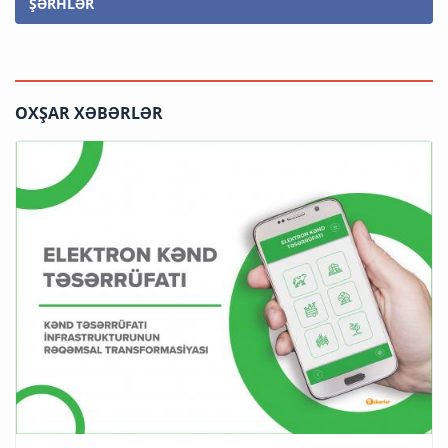
ŞƏRHLƏR
OXŞAR XƏBƏRLƏR