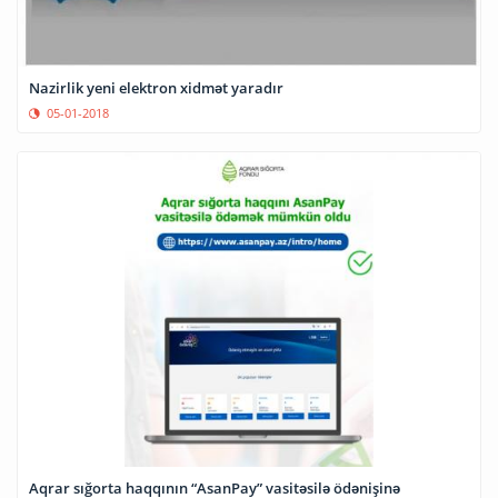
Nazirlik yeni elektron xidmət yaradır
05-01-2018
Aqrar sığorta haqqının “AsanPay” vasitəsilə ödənişinə