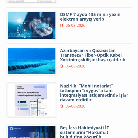
DSMF 7 ayda 135 minə yaxın
elektron arayış verib
06-08-2026
Azərbaycan və Qazaxıstan
Transxəzər Fiber-Optik Kabel
Xəttinin çəkilişini başa çatdırıb
06-08-2026
Nazirlik: “Mobil notariat”
tətbiqinin “mygov”a tam
inteqrasiyası istiqamətində işlər
davam etdirilir
06-08-2026
Beş İcra Hakimiyyəti İT
sistemlərini “Hökumət
buludu”na köçürüb