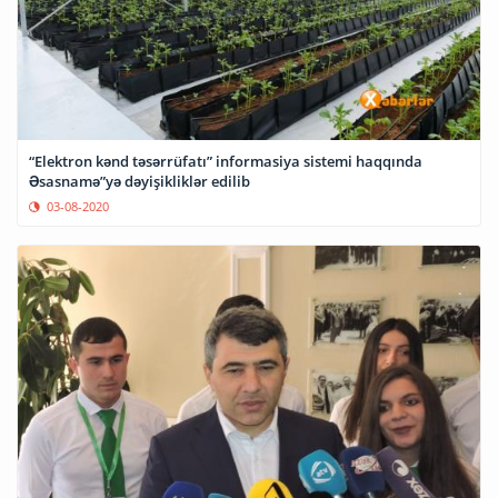
“Elektron kənd təsərrüfatı” informasiya sistemi haqqında
Əsasnamə”yə dəyişikliklər edilib
03-08-2020