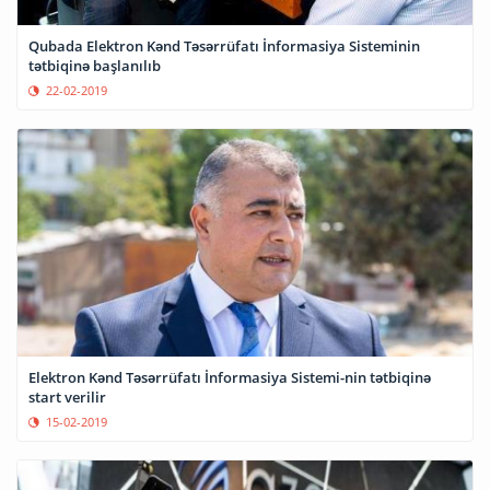
Qubada Elektron Kənd Təsərrüfatı İnformasiya Sisteminin
tətbiqinə başlanılıb
22-02-2019
Elektron Kənd Təsərrüfatı İnformasiya Sistemi-nin tətbiqinə
start verilir
15-02-2019