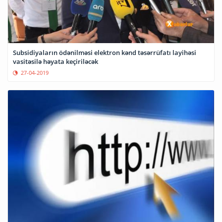
Subsidiyaların ödənilməsi elektron kənd təsərrüfatı layihəsi
vasitəsilə həyata keçiriləcək
27-04-2019