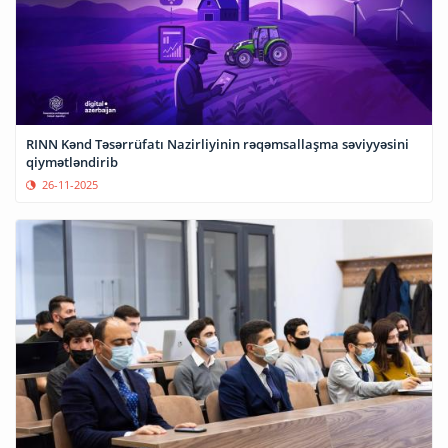
RINN Kənd Təsərrüfatı Nazirliyinin rəqəmsallaşma səviyyəsini
qiymətləndirib
26-11-2025