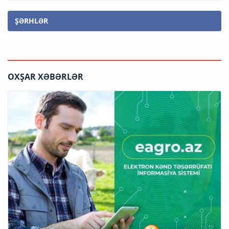
ŞƏRHLƏR
OXŞAR XƏBƏRLƏR