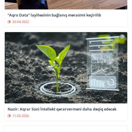
“Aqro Data” layihəsinin bağlanış mərasimi keçirilib
20-04-2022
Nazir: Aqrar Süni İntellekt qərarverməni daha dəqiq edəcək
11-03-2026