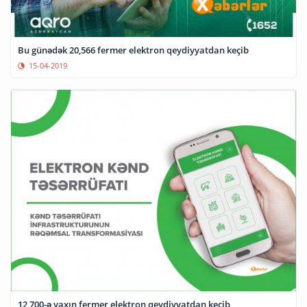
Bu günədək 20,566 fermer elektron qeydiyyatdan keçib
15-04-2019
12 700-ə yaxın fermer elektron qeydiyyatdan keçib