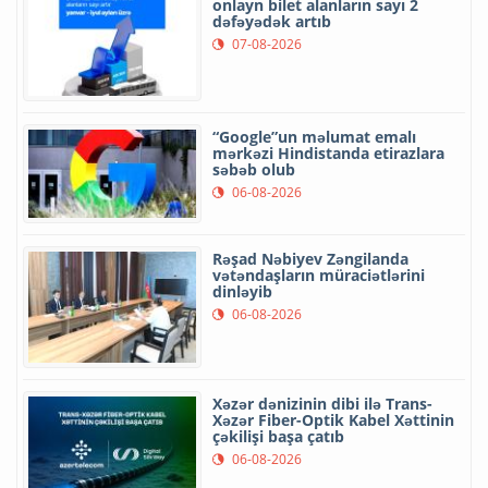
onlayn bilet alanların sayı 2
dəfəyədək artıb
07-08-2026
“Google”un məlumat emalı
mərkəzi Hindistanda etirazlara
səbəb olub
06-08-2026
Rəşad Nəbiyev Zəngilanda
vətəndaşların müraciətlərini
dinləyib
06-08-2026
Xəzər dənizinin dibi ilə Trans-
Xəzər Fiber-Optik Kabel Xəttinin
çəkilişi başa çatıb
06-08-2026