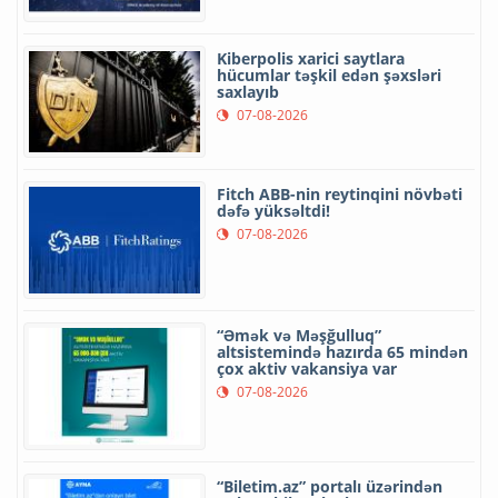
Kiberpolis xarici saytlara
hücumlar təşkil edən şəxsləri
saxlayıb
07-08-2026
Fitch ABB-nin reytinqini növbəti
dəfə yüksəltdi!
07-08-2026
“Əmək və Məşğulluq”
altsistemində hazırda 65 mindən
çox aktiv vakansiya var
07-08-2026
“Biletim.az” portalı üzərindən