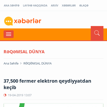
ANA SƏHİFƏ
LAYİHƏ HAQQINDA
ARXİV
XƏBƏRLƏR
ƏLAQƏ
RƏQƏMSAL DÜNYA
Ana Səhifə
RƏQƏMSAL DÜNYA
37,500 fermer elektron qeydiyyatdan
keçib
19-04-2019
13:07