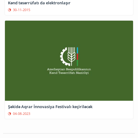
Kənd təsərrüfatı da elektronlaşır
30-11-2015
Şəkidə Aqrar İnnovasiya Festivalı keçiriləcək
04-08-2023