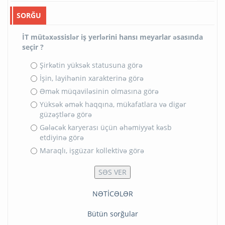
SORĞU
İT mütəxəssislər iş yerlərini hansı meyarlar əsasında
seçir ?
Şirkətin yüksək statusuna görə
İşin, layihənin xarakterinə görə
Əmək müqaviləsinin olmasına görə
Yüksək əmək haqqına, mükafatlara və digər
güzəştlərə görə
Gələcək karyerası üçün əhəmiyyət kəsb
etdiyinə görə
Maraqlı, işgüzar kollektivə görə
NƏTİCƏLƏR
Bütün sorğular