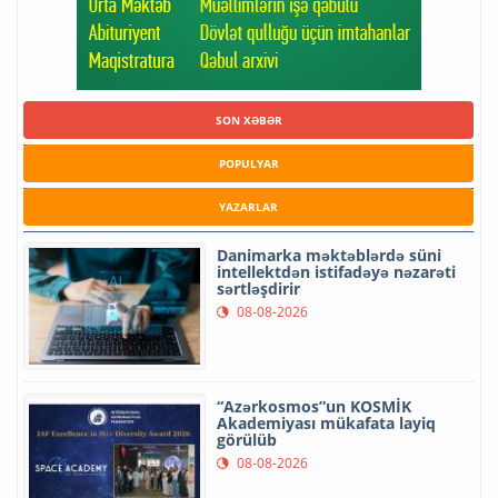
SON XƏBƏR
POPULYAR
YAZARLAR
Danimarka məktəblərdə süni
intellektdən istifadəyə nəzarəti
sərtləşdirir
08-08-2026
“Azərkosmos”un KOSMİK
Akademiyası mükafata layiq
görülüb
08-08-2026