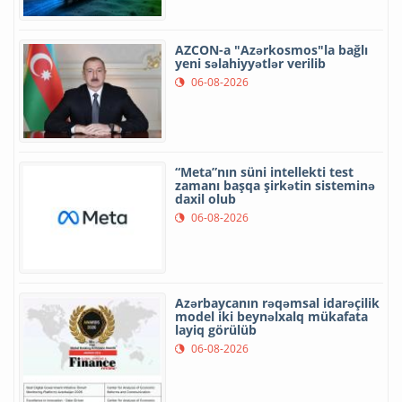
AZCON-a "Azərkosmos"la bağlı
yeni səlahiyyətlər verilib
06-08-2026
“Meta”nın süni intellekti test
zamanı başqa şirkətin sisteminə
daxil olub
06-08-2026
Azərbaycanın rəqəmsal idarəçilik
model iki beynəlxalq mükafata
layiq görülüb
06-08-2026