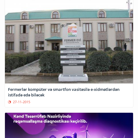
Fermerlər kompüter və smartfon vasitəsilə e-xidmətlərdən
istifadə edə biləcək
27-11-2015