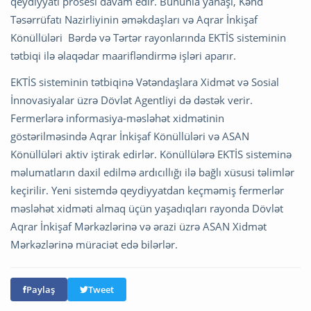
qeydiyyatı prosesi davam edir. Bununla yanaşı, Kənd
Təsərrüfatı Nazirliyinin əməkdaşları və Aqrar İnkişaf
Könüllüləri Bərdə və Tərtər rayonlarında EKTİS sisteminin
tətbiqi ilə əlaqədar maarifləndirmə işləri aparır.
EKTİS sisteminin tətbiqinə Vətəndaşlara Xidmət və Sosial
İnnovasiyalar üzrə Dövlət Agentliyi də dəstək verir.
Fermerlərə informasiya-məsləhət xidmətinin
göstərilməsində Aqrar İnkişaf Könüllüləri və ASAN
Könüllüləri aktiv iştirak edirlər. Könüllülərə EKTİS sisteminə
məlumatların daxil edilmə ardıcıllığı ilə bağlı xüsusi təlimlər
keçirilir. Yeni sistemdə qeydiyyatdan keçməmiş fermerlər
məsləhət xidməti almaq üçün yaşadıqları rayonda Dövlət
Aqrar İnkişaf Mərkəzlərinə və ərazi üzrə ASAN Xidmət
Mərkəzlərinə müraciət edə bilərlər.
Paylaş
Tweet