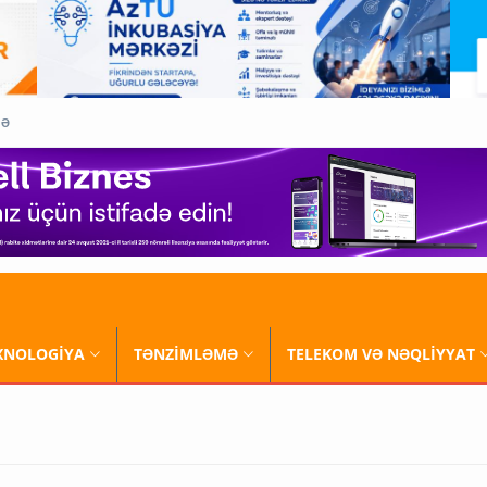
QƏ
XNOLOGİYA
TƏNZİMLƏMƏ
TELEKOM VƏ NƏQLİYYAT