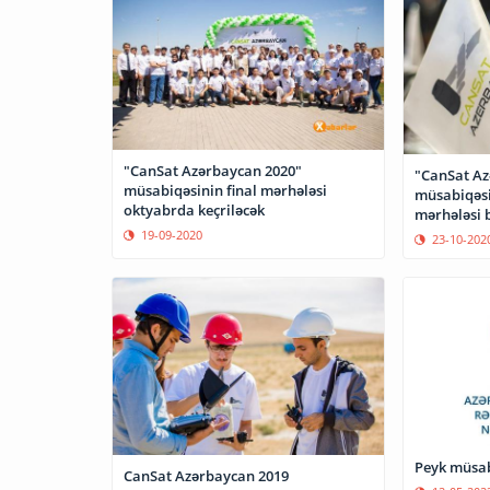
"CanSat Azərbaycan 2020"
"CanSat Az
müsabiqəsinin final mərhələsi
müsabiqəsi
oktyabrda keçriləcək
mərhələsi 
19-09-2020
23-10-202
Peyk müsabi
CanSat Azərbaycan 2019