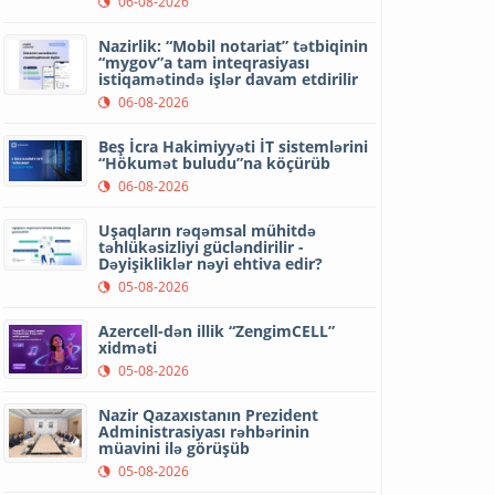
06-08-2026
Nazirlik: “Mobil notariat” tətbiqinin
“mygov”a tam inteqrasiyası
istiqamətində işlər davam etdirilir
06-08-2026
Beş İcra Hakimiyyəti İT sistemlərini
“Hökumət buludu”na köçürüb
06-08-2026
Uşaqların rəqəmsal mühitdə
təhlükəsizliyi gücləndirilir -
Dəyişikliklər nəyi ehtiva edir?
05-08-2026
Azercell-dən illik “ZengimCELL”
xidməti
05-08-2026
Nazir Qazaxıstanın Prezident
Administrasiyası rəhbərinin
müavini ilə görüşüb
05-08-2026