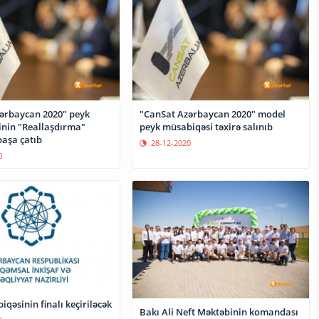
ərbaycan 2020" peyk
"CanSat Azərbaycan 2020" model
nin "Reallaşdırma"
peyk müsabiqəsi təxirə salınıb
başa çatıb
28-12-2020
0
qəsinin finalı keçiriləcək
Bakı Ali Neft Məktəbinin komandası