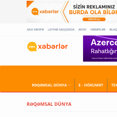
ANA SƏHİFƏ
LAYİHƏ HAQQINDA
ARXİV
XƏBƏRLƏR
ƏLA
RƏQƏMSAL DÜNYA
E - HÖKUMƏT
TE
RƏQƏMSAL DÜNYA