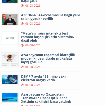
başa çatıb
06-08-2026
AZCON-a "Azərkosmos"la bağlı yeni
səlahiyyətlər verilib
06-08-2026
“Meta”nın süni intellekti test
zamanı başqa şirkətin sisteminə
daxil olub
06-08-2026
Azərbaycanın rəqəmsal idarəçilik
model iki beynəlxalq mükafata
layiq görülüb
06-08-2026
DSMF 7 ayda 135 minə yaxın
elektron arayış verib
06-08-2026
Azərbaycan və Qazaxıstan
Transxəzər Fiber-Optik Kabel
Xəttinin çəkilişini başa çatdırıb