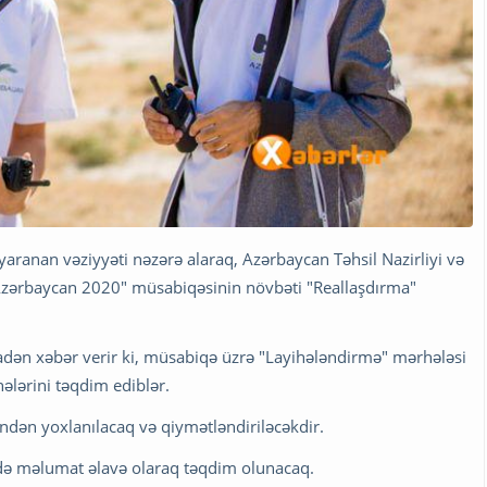
 yaranan vəziyyəti nəzərə alaraq, Azərbaycan Təhsil Nazirliyi və
 Azərbaycan 2020" müsabiqəsinin növbəti "Reallaşdırma"
nadən xəbər verir ki, müsabiqə üzrə "Layihələndirmə" mərhələsi
ələrini təqdim ediblər.
indən yoxlanılacaq və qiymətləndiriləcəkdir.
ədə məlumat əlavə olaraq təqdim olunacaq.