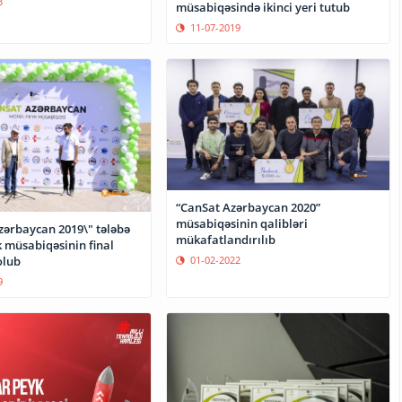
3
müsabiqəsində ikinci yeri tutub
11-07-2019
“CanSat Azərbaycan 2020”
müsabiqəsinin qalibləri
zərbaycan 2019\" tələbə
mükafatlandırılıb
 müsabiqəsinin final
olub
01-02-2022
9