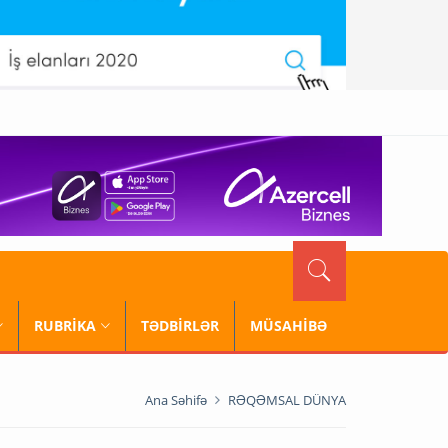
RUBRİKA
TƏDBİRLƏR
MÜSAHİBƏ
Ana Səhifə
RƏQƏMSAL DÜNYA