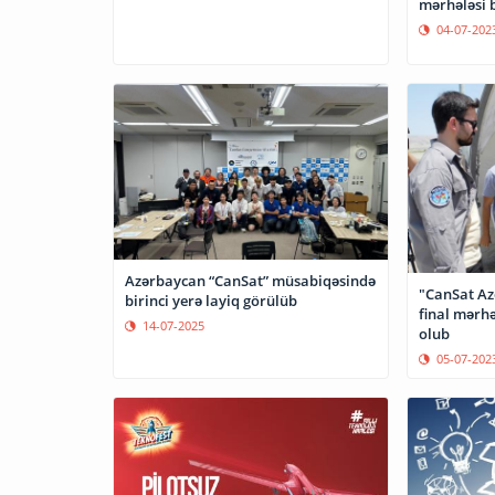
mərhələsi 
04-07-202
Azərbaycan “CanSat” müsabiqəsində
"CanSat Az
birinci yerə layiq görülüb
final mərhə
14-07-2025
olub
05-07-202