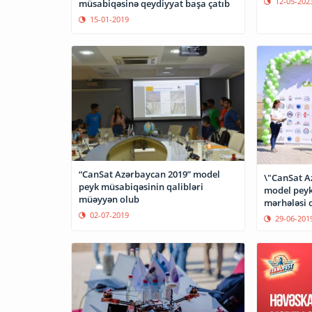
12-05-202
müsabiqəsinə qeydiyyat başa çatıb
15-01-2019
“CanSat Azərbaycan 2019” model
\"CanSat A
peyk müsabiqəsinin qalibləri
model peyk
müəyyən olub
mərhələsi 
02-07-2019
29-06-201