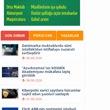
SON XƏBƏR
POPULYAR
YAZARLAR
Danimarka məktəblərdə süni
intellektdən istifadəyə nəzarəti
sərtləşdirir
08-08-2026
“Azərkosmos”un KOSMİK
Akademiyası mükafata layiq
görülüb
08-08-2026
Kiberpolis xarici saytlara hücumlar
təşkil edən şəxsləri saxlayıb
07-08-2026
Fitch ABB-nin reytinqini növbəti