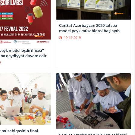
CanSat Azərbaycan 2020 tələbə
model peyk müsabiqəsi başlayıb
19-12-2019
peyk modelləşdirilməsi’’
nə qeydiyyat davam edir
2
 müsabiqəsinin final
CanSat Azərbaycan 2018 müsabiqəsi