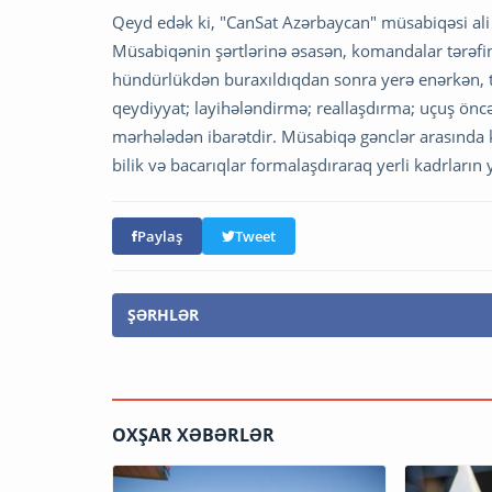
Qeyd edək ki, "CanSat Azərbaycan" müsabiqəsi ali 
Müsabiqənin şərtlərinə əsasən, komandalar tərəfi
hündürlükdən buraxıldıqdan sonra yerə enərkən, t
qeydiyyat; layihələndirmə; reallaşdırma; uçuş önc
mərhələdən ibarətdir. Müsabiqə gənclər arasında
bilik və bacarıqlar formalaşdıraraq yerli kadrların y
Paylaş
Tweet
ŞƏRHLƏR
OXŞAR XƏBƏRLƏR