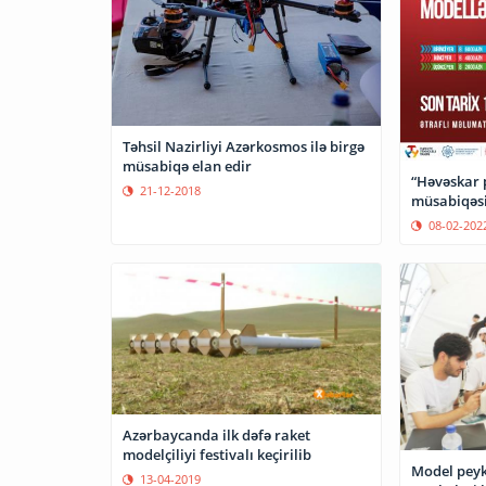
Təhsil Nazirliyi Azərkosmos ilə birgə
müsabiqə elan edir
“Həvəskar 
21-12-2018
müsabiqəsi
08-02-202
Azərbaycanda ilk dəfə raket
modelçiliyi festivalı keçirilib
Model peyk
13-04-2019