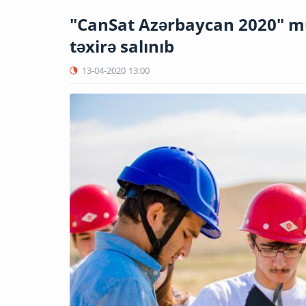
"CanSat Azərbaycan 2020" mü
təxirə salınıb
13-04-2020
13:00