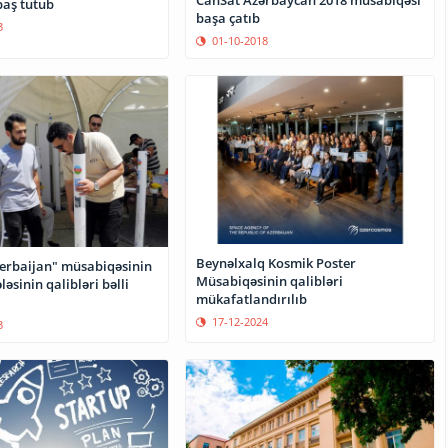
baş tutub
başa çatıb
3
01-10-2018
Beynəlxalq Kosmik Poster
erbaijan" müsabiqəsinin
Müsabiqəsinin qalibləri
ləsinin qalibləri bəlli
mükafatlandırılıb
17-12-2024
3