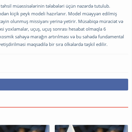
təhsil müəssisələrinin tələbələri üçün nəzərdə tutulub.
ndən kiçik peyk modeli hazırlanır. Model müəyyən edilmiş
əyin olunmuş missiyanı yerinə yetirir. Müsabiqə müraciət və
əsi yoxlamalar, uçuş, uçuş sonrası hesabat olmaqla 6
 kosmik sahəyə marağın artırılması və bu sahədə fundamental
etişdirilməsi məqsədilə bir sıra ölkələrdə təşkil edilir.