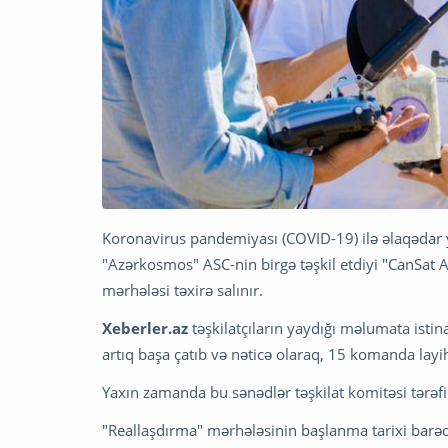
Koronavirus pandemiyası (
COVID-19
) ilə əlaqədar
"Azərkosmos" ASC-nin birgə təşkil etdiyi "CanSat
mərhələsi təxirə salınır.
Xeberler.az
təşkilatçıların yaydığı məlumata isti
artıq başa çatıb və nəticə olaraq, 15 komanda layih
Yaxın zamanda bu sənədlər təşkilat komitəsi tərəf
"Reallaşdırma" mərhələsinin başlanma tarixi bar