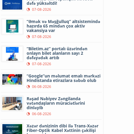
dəfə yüksəltdi!
07-08-2026
“Əmək və Məşğulluq” altsistemində
hazırda 65 mindən çox aktiv
vakansiya var
07-08-2026
“Biletim.az” portalı üzərindən
onlayn bilet alanların sayı 2
dəfəyədək artıb
07-08-2026
“Google”un məlumat emalı mərkəzi
Hindistanda etirazlara səbəb olub
06-08-2026
Rəşad Nəbiyev Zəngilanda
vətəndaşların müraciətlərini
dinləyib
06-08-2026
Xəzər dənizinin dibi ilə Trans-Xəzər
Fiber-Optik Kabel Xəttinin çəkilişi