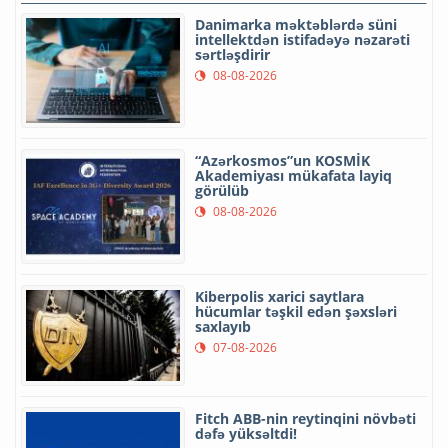
Danimarka məktəblərdə süni
intellektdən istifadəyə nəzarəti
sərtləşdirir
08-08-2026
“Azərkosmos”un KOSMİK
Akademiyası mükafata layiq
görülüb
08-08-2026
Kiberpolis xarici saytlara
hücumlar təşkil edən şəxsləri
saxlayıb
07-08-2026
Fitch ABB-nin reytinqini növbəti
dəfə yüksəltdi!