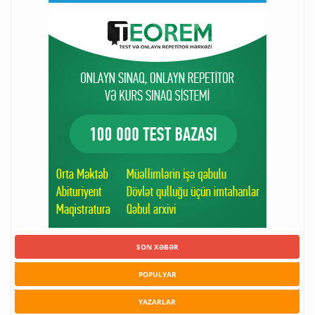
SON XƏBƏR
POPULYAR
YAZARLAR