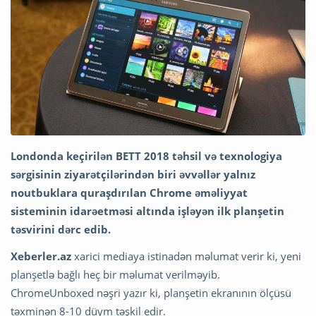
Londonda keçirilən BETT 2018 təhsil və texnologiya
sərgisinin ziyarətçilərindən biri əvvəllər yalnız
noutbuklara quraşdırılan Chrome əməliyyat
sisteminin idarəetməsi altında işləyən ilk planşetin
təsvirini dərc edib.
Xeberler.az
xarici mediaya istinadən məlumat verir ki, yeni
planşetlə bağlı heç bir məlumat verilməyib.
ChromeUnboxed nəşri yazır ki, planşetin ekranının ölçüsü
təxminən 8-10 düym təşkil edir.