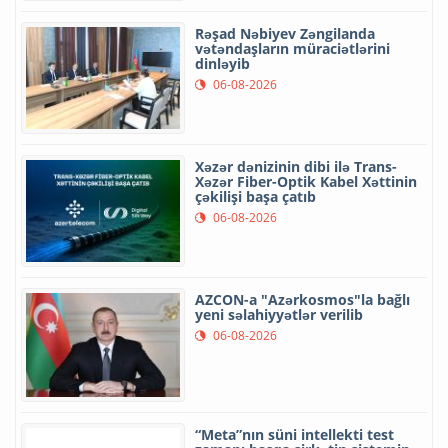
Rəşad Nəbiyev Zəngilanda
vətəndaşların müraciətlərini
dinləyib
06-08-2026
Xəzər dənizinin dibi ilə Trans-
Xəzər Fiber-Optik Kabel Xəttinin
çəkilişi başa çatıb
06-08-2026
AZCON-a "Azərkosmos"la bağlı
yeni səlahiyyətlər verilib
06-08-2026
“Meta”nın süni intellekti test