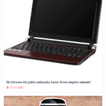
İlk Chrome OS yüklü netbooku hansı firma təqdim edəcək?
07-12-2009