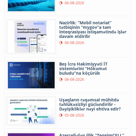
06-08-2026
Nazirlik: “Mobil notariat”
tətbiqinin “mygov”a tam
inteqrasiyası istiqamətində işlər
davam etdirilir
06-08-2026
Beş İcra Hakimiyyəti İT
sistemlərini “Hökumət
buludu”na köçürüb
06-08-2026
Uşaqların rəqəmsal mühitdə
təhlükəsizliyi gücləndirilir -
Dəyişikliklər nəyi ehtiva edir?
05-08-2026
Azercell-dən illik “ZengimCELL”