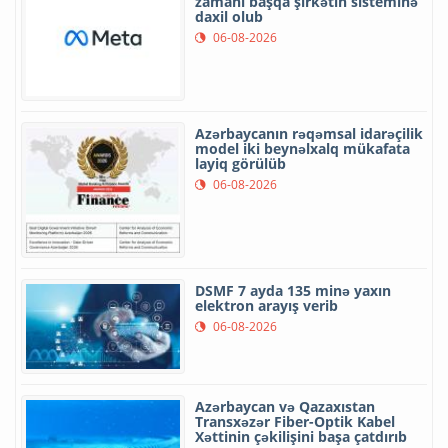
zamanı başqa şirkətin sisteminə
daxil olub
06-08-2026
Azərbaycanın rəqəmsal idarəçilik
model iki beynəlxalq mükafata
layiq görülüb
06-08-2026
DSMF 7 ayda 135 minə yaxın
elektron arayış verib
06-08-2026
Azərbaycan və Qazaxıstan
Transxəzər Fiber-Optik Kabel
Xəttinin çəkilişini başa çatdırıb