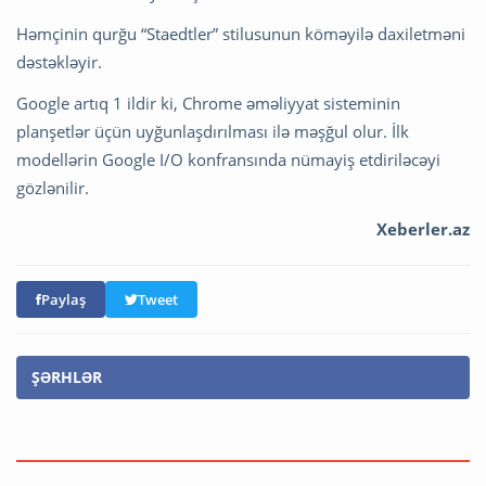
Həmçinin qurğu “Staedtler” stilusunun köməyilə daxiletməni
dəstəkləyir.
Google artıq 1 ildir ki, Chrome əməliyyat sisteminin
planşetlər üçün uyğunlaşdırılması ilə məşğul olur. İlk
modellərin Google I/O konfransında nümayiş etdiriləcəyi
gözlənilir.
Xeberler.az
Paylaş
Tweet
ŞƏRHLƏR