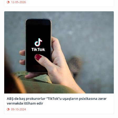
12-05-2026
ABŞ-də baş prokurorlar “TikTok”u uşaqların psixikasına zərər
verməkdə ittiham edir
09-10-2024