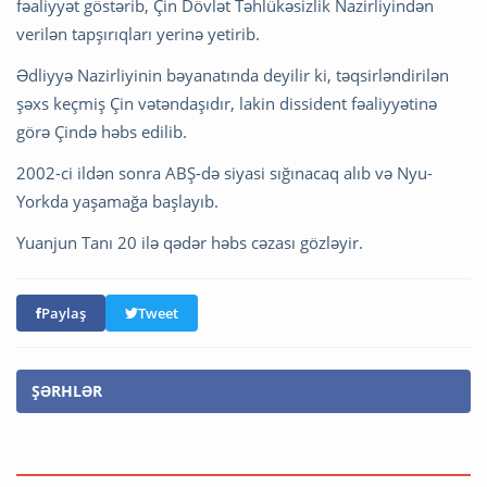
fəaliyyət göstərib, Çin Dövlət Təhlükəsizlik Nazirliyindən
verilən tapşırıqları yerinə yetirib.
Ədliyyə Nazirliyinin bəyanatında deyilir ki, təqsirləndirilən
şəxs keçmiş Çin vətəndaşıdır, lakin dissident fəaliyyətinə
görə Çində həbs edilib.
2002-ci ildən sonra ABŞ-də siyasi sığınacaq alıb və Nyu-
Yorkda yaşamağa başlayıb.
Yuanjun Tanı 20 ilə qədər həbs cəzası gözləyir.
Paylaş
Tweet
ŞƏRHLƏR