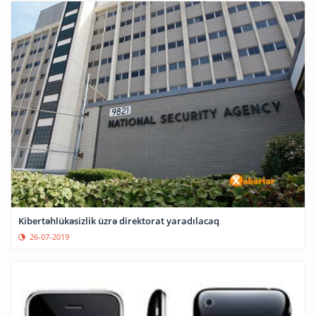
Kibertəhlükəsizlik üzrə direktorat yaradılacaq
26-07-2019