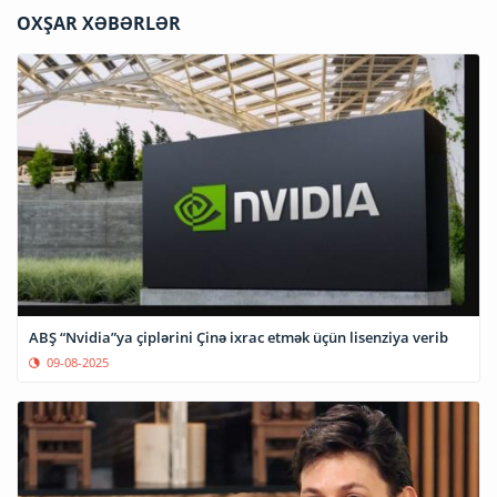
OXŞAR XƏBƏRLƏR
ABŞ “Nvidia”ya çiplərini Çinə ixrac etmək üçün lisenziya verib
09-08-2025