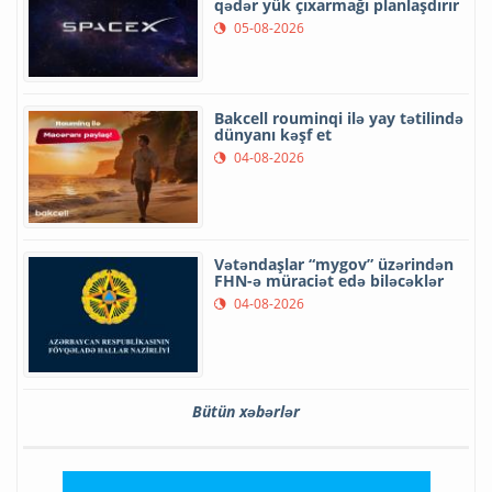
qədər yük çıxarmağı planlaşdırır
05-08-2026
Bakcell rouminqi ilə yay tətilində
dünyanı kəşf et
04-08-2026
Vətəndaşlar “mygov” üzərindən
FHN-ə müraciət edə biləcəklər
04-08-2026
Bütün xəbərlər