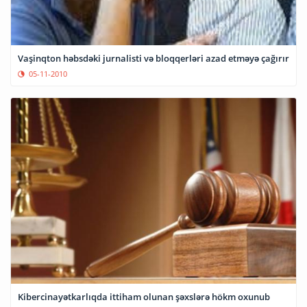
Vaşinqton həbsdəki jurnalisti və bloqqerləri azad etməyə çağırır
05-11-2010
Kibercinayətkarlıqda ittiham olunan şəxslərə hökm oxunub