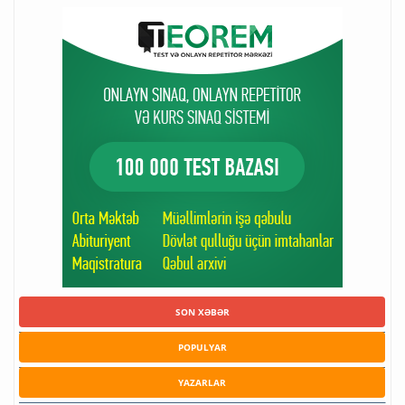
SON XƏBƏR
POPULYAR
YAZARLAR