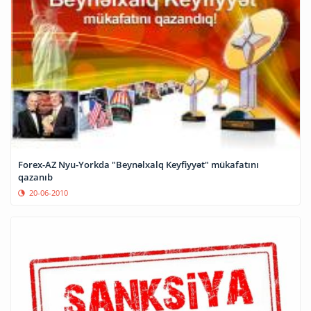
Forex-AZ Nyu-Yorkda "Beynəlxalq Keyfiyyət" mükafatını
qazanıb
20-06-2010