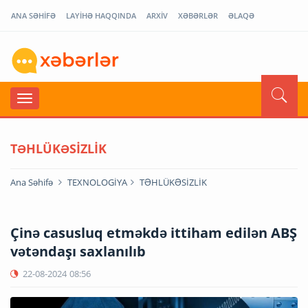
ANA SƏHİFƏ
LAYİHƏ HAQQINDA
ARXİV
XƏBƏRLƏR
ƏLAQƏ
TƏHLÜKƏSİZLİK
Ana Səhifə
TEXNOLOGİYA
TƏHLÜKƏSİZLİK
Çinə casusluq etməkdə ittiham edilən ABŞ
vətəndaşı saxlanılıb
22-08-2024
08:56