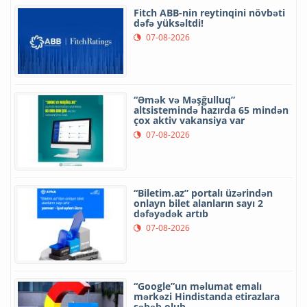
Fitch ABB-nin reytinqini növbəti
dəfə yüksəltdi!
07-08-2026
“Əmək və Məşğulluq”
altsistemində hazırda 65 mindən
çox aktiv vakansiya var
07-08-2026
“Biletim.az” portalı üzərindən
onlayn bilet alanların sayı 2
dəfəyədək artıb
07-08-2026
“Google”un məlumat emalı
mərkəzi Hindistanda etirazlara
səbəb olub