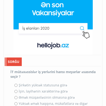
SORĞU
İT mütəxəssislər iş yerlərini hansı meyarlar əsasında
seçir ?
Şirkətin yüksək statusuna görə
İşin, layihənin xarakterinə görə
Əmək müqaviləsinin olmasına görə
Yüksək əmək haqqına, mükafatlara və digər