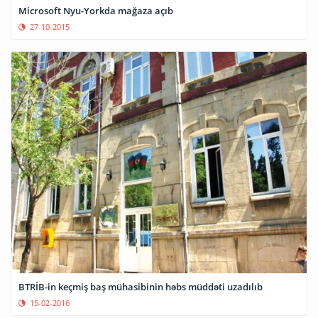
Microsoft Nyu-Yorkda mağaza açıb
27-10-2015
BTRİB-in keçmiş baş mühasibinin həbs müddəti uzadılıb
15-02-2016