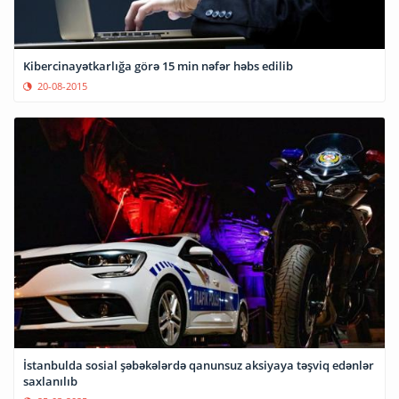
Kibercinayətkarlığa görə 15 min nəfər həbs edilib
20-08-2015
İstanbulda sosial şəbəkələrdə qanunsuz aksiyaya təşviq edənlər
saxlanılıb