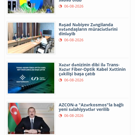
06-08-2026
Rəşad Nəbiyev Zəngilanda
vətəndaşların müraciətlərini
dinləyib
06-08-2026
Xəzər dənizinin dibi ilə Trans-
Xəzər Fiber-Optik Kabel Xəttinin
çəkilişi başa çatıb
06-08-2026
AZCON-a "Azərkosmos"la bağlı
yeni səlahiyyətlər verilib
06-08-2026