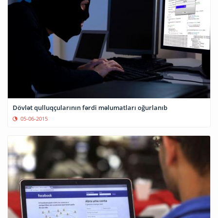
Dövlət qulluqçularının fərdi məlumatları oğurlanıb
05-06-2015