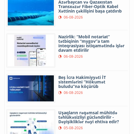
Azərbaycan və Qazaxıstan
Transxəzər Fiber-Optik Kabel
Xəttinin çəkilişini başa çatdırıb
06-08-2026
Nazirlik: “Mobil notariat”
tətbiqinin “mygov”a tam
inteqrasiyası istiqamətində işlər
davam etdirilir
06-08-2026
Beş İcra Hakimiyyəti İT
sistemlərini “Hökumət
buludu”na köçürüb
06-08-2026
Uşaqların rəqəmsal mühitdə
təhlükəsizliyi gücləndirilir -
Dəyişikliklər nəyi ehtiva edir?
05-08-2026