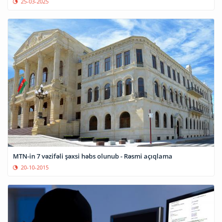
25-03-2025
MTN-in 7 vəzifəli şəxsi həbs olunub - Rəsmi açıqlama
20-10-2015