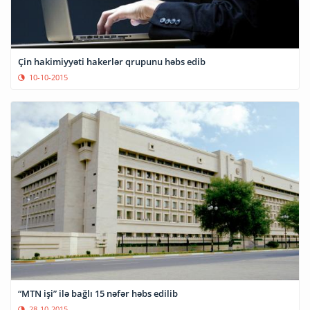
Çin hakimiyyəti hakerlər qrupunu həbs edib
10-10-2015
“MTN işi” ilə bağlı 15 nəfər həbs edilib
28-10-2015