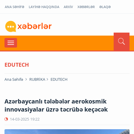
ANA SƏHİFƏ
LAYİHƏ HAQQINDA
ARXİV
XƏBƏRLƏR
ƏLAQƏ
EDUTECH
Ana Səhifə
RUBRİKA
EDUTECH
Azərbaycanlı tələbələr aerokosmik
innovasiyalar üzrə təcrübə keçəcək
14-03-2025
19:22