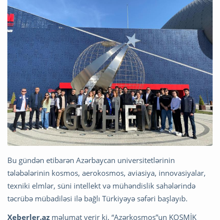
Bu gündən etibarən Azərbaycan universitetlərinin
tələbələrinin kosmos, aerokosmos, aviasiya, innovasiyalar,
texniki elmlər, süni intellekt və mühəndislik sahələrində
təcrübə mübadiləsi ilə bağlı Türkiyəyə səfəri başlayıb.
Xeberler.az
məlumat verir ki, “Azərkosmos”un KOSMİK