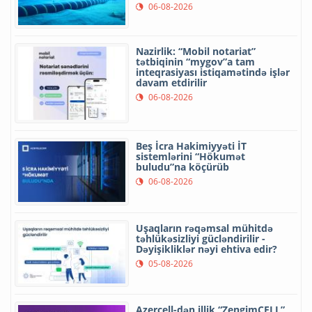
06-08-2026
Nazirlik: “Mobil notariat”
tətbiqinin “mygov”a tam
inteqrasiyası istiqamətində işlər
davam etdirilir
06-08-2026
Beş İcra Hakimiyyəti İT
sistemlərini “Hökumət
buludu”na köçürüb
06-08-2026
Uşaqların rəqəmsal mühitdə
təhlükəsizliyi gücləndirilir -
Dəyişikliklər nəyi ehtiva edir?
05-08-2026
Azercell-dən illik “ZengimCELL”