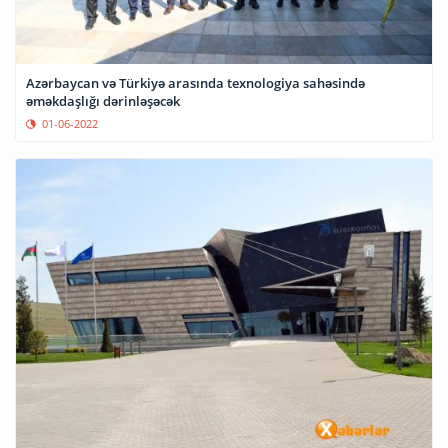
Azərbaycan və Türkiyə arasında texnologiya sahəsində
əməkdaşlığı dərinləşəcək
01-06-2022