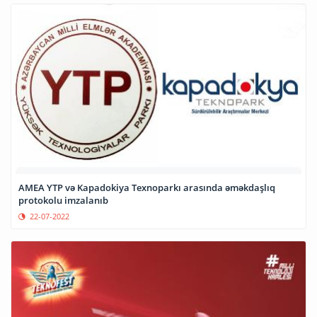
AMEA YTP və Kapadokiya Texnoparkı arasında əməkdaşlıq
protokolu imzalanıb
22-07-2022