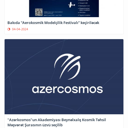
Bakıda “Aerokosmik Modelçilik Festivalı” keçiriləcək
04-04-2024
"Azərkosmos"un Akademiyası Beynəlxalq Kosmik Təhsil
Məşvərət Şurasının üzvü seçilib