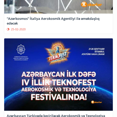
“Azərkosmos” İtaliya Aerokosmik Agentliyi ilə əməkdaşlıq
edəcək
25-02-2020
Azərbaycan Türkiyədə keçiriləcək Aerokosmik və Texnologiya