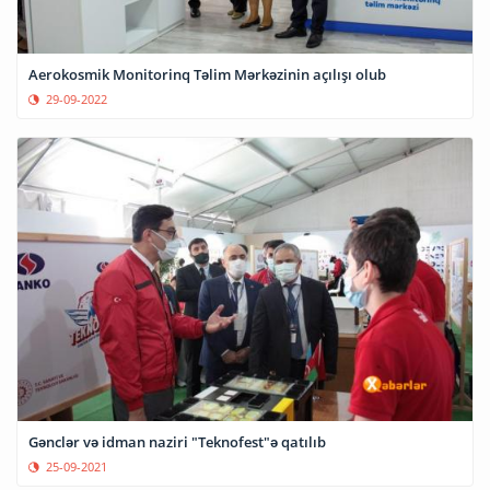
Aerokosmik Monitorinq Təlim Mərkəzinin açılışı olub
29-09-2022
Gənclər və idman naziri "Teknofest"ə qatılıb
25-09-2021