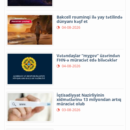
Bakcell rouminqi ilə yay tətilində
dünyanı kəşf et
04-08-2026
Vətəndaşlar “mygov” üzərindən
FHN-ə müraciət edə biləcəklər
04-08-2026
İqtisadiyyat Nazirliyinin
xidmətlərinə 13 milyondan artıq
müraciət olub
03-08-2026