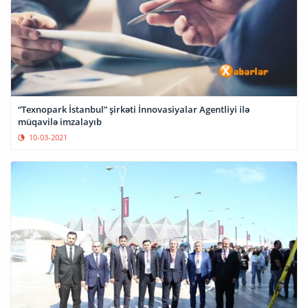
“Texnopark İstanbul” şirkəti İnnovasiyalar Agentliyi ilə
müqavilə imzalayıb
10-03-2021