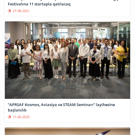
Festivalına 11 startapla qatılacaq
27-08-2021
“APRSAF Kosmos, Aviasiya və STEAM Seminarı” layihəsinə
başlanılıb
11-06-2025