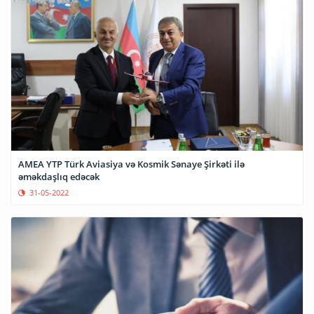
AMEA YTP Türk Aviasiya və Kosmik Sənaye Şirkəti ilə
əməkdaşlıq edəcək
31-05-2022