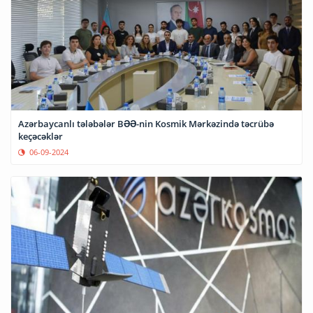
Azərbaycanlı tələbələr BƏƏ-nin Kosmik Mərkəzində təcrübə
keçəcəklər
06-09-2024