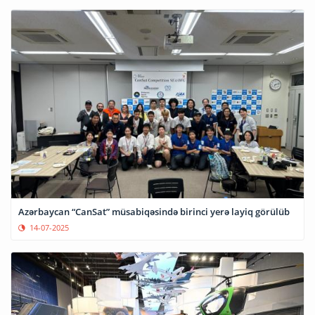
Azərbaycan “CanSat” müsabiqəsində birinci yerə layiq görülüb
14-07-2025