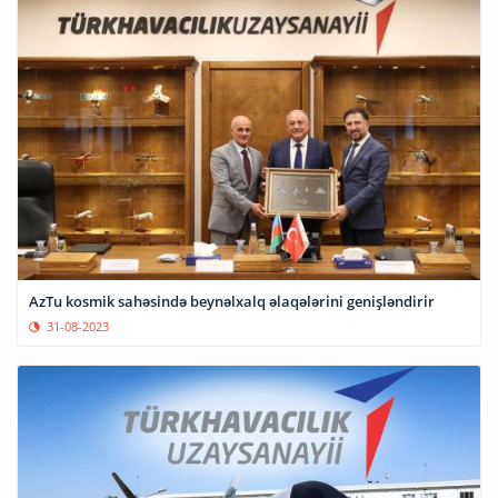
AzTu kosmik sahəsində beynəlxalq əlaqələrini genişləndirir
31-08-2023