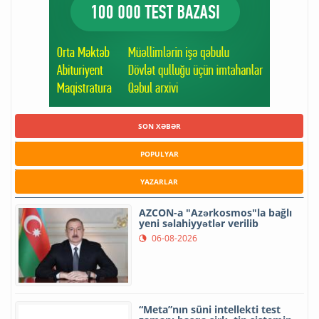
SON XƏBƏR
POPULYAR
YAZARLAR
AZCON-a "Azərkosmos"la bağlı
yeni səlahiyyətlər verilib
06-08-2026
“Meta”nın süni intellekti test