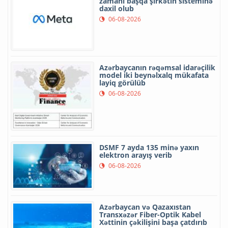
zamanı başqa şirkətin sisteminə
daxil olub
06-08-2026
Azərbaycanın rəqəmsal idarəçilik
model iki beynəlxalq mükafata
layiq görülüb
06-08-2026
DSMF 7 ayda 135 minə yaxın
elektron arayış verib
06-08-2026
Azərbaycan və Qazaxıstan
Transxəzər Fiber-Optik Kabel
Xəttinin çəkilişini başa çatdırıb