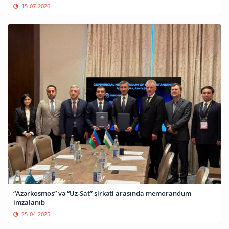
15-07-2026
“Azərkosmos” və “Uz-Sat” şirkəti arasında memorandum
imzalanıb
25-04-2025