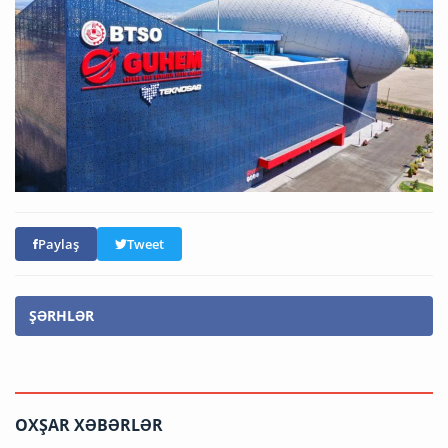
Paylaş
Tweet
ŞƏRHLƏR
OXŞAR XƏBƏRLƏR