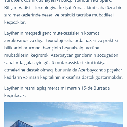
Türk Aerokosmik Sənayesi -TUSAŞ, İstanbul Texnopark,
Bilişim Vadisi - Texnologiya İnkişaf Zonası kimi sahə üzrə bir
sıra mərkəzlərində nəzəri və praktiki təcrübə mübadiləsi
keçəcəklər.
Layihənin məqsədi gənc mütəxəssislərin kosmos,
aerokosmos və digər texnoloji sahələrdə nəzəri və praktiki
biliklərini artırmaq, həmçinin beynəlxalq təcrübə
mübadiləsini keçirərək, Azərbaycan gənclərinin sözügedən
sahələrdə gələcəyin güclü mütəxəssisləri kimi inkişaf
etmələrinə dəstək olmaq, bununla da Azərbaycanda peşəkar
kadrların və insan kapitalının inkişafına dəstək göstərməkdir.
Layihənin rəsmi açılış mərasimi martın 15-də Bursada
keçiriləcək.