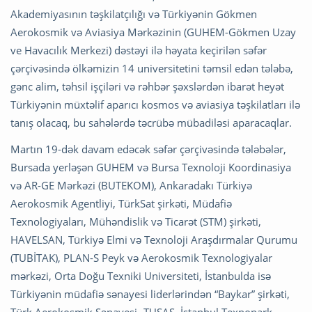
Akademiyasının təşkilatçılığı və Türkiyənin Gökmen
Aerokosmik və Aviasiya Mərkəzinin (GUHEM-Gökmen Uzay
ve Havacılık Merkezi) dəstəyi ilə həyata keçirilən səfər
çərçivəsində ölkəmizin 14 universitetini təmsil edən tələbə,
gənc alim, təhsil işçiləri və rəhbər şəxslərdən ibarət heyət
Türkiyənin müxtəlif aparıcı kosmos və aviasiya təşkilatları ilə
tanış olacaq, bu sahələrdə təcrübə mübadiləsi aparacaqlar.
Martın 19-dək davam edəcək səfər çərçivəsində tələbələr,
Bursada yerləşən GUHEM və Bursa Texnoloji Koordinasiya
və AR-GE Mərkəzi (BUTEKOM), Ankaradakı Türkiyə
Aerokosmik Agentliyi, TürkSat şirkəti, Müdafiə
Texnologiyaları, Mühəndislik və Ticarət (STM) şirkəti,
HAVELSAN, Türkiyə Elmi və Texnoloji Araşdırmalar Qurumu
(TUBİTAK), PLAN-S Peyk və Aerokosmik Texnologiyalar
mərkəzi, Orta Doğu Texniki Universiteti, İstanbulda isə
Türkiyənin müdafiə sənayesi liderlərindən “Baykar” şirkəti,