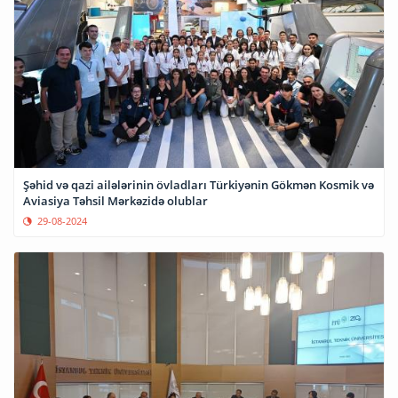
Şəhid və qazi ailələrinin övladları Türkiyənin Gökmən Kosmik və
Aviasiya Təhsil Mərkəzidə olublar
29-08-2024