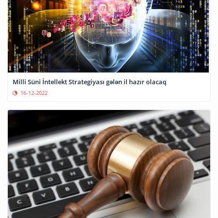
Milli Süni İntellekt Strategiyası gələn il hazır olacaq
16-12-2022