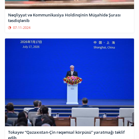
Nəqliyyat və Kommunikasiya Holdinqinin Müşahidə Şurası
təsdiqlənib
07-11-2024
Tokayev “Qazaxıstan-Çin rəqəmsal körpüsü” yaratmağı təklif
edib