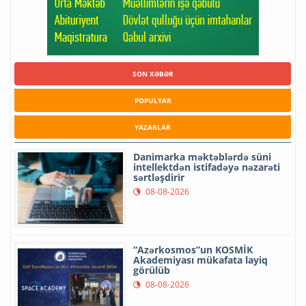
SON XƏBƏR
POPULYAR
YAZARLAR
Danimarka məktəblərdə süni
intellektdən istifadəyə nəzarəti
sərtləşdirir
08-08-2026
“Azərkosmos”un KOSMİK
Akademiyası mükafata layiq
görülüb
08-08-2026