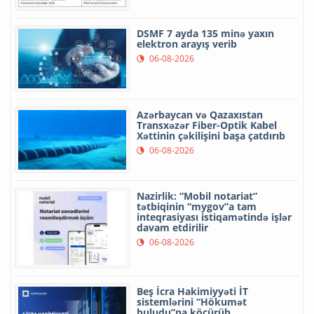
DSMF 7 ayda 135 minə yaxın
elektron arayış verib
06-08-2026
Azərbaycan və Qazaxıstan
Transxəzər Fiber-Optik Kabel
Xəttinin çəkilişini başa çatdırıb
06-08-2026
Nazirlik: “Mobil notariat”
tətbiqinin “mygov”a tam
inteqrasiyası istiqamətində işlər
davam etdirilir
06-08-2026
Beş İcra Hakimiyyəti İT
sistemlərini “Hökumət
buludu”na köçürüb