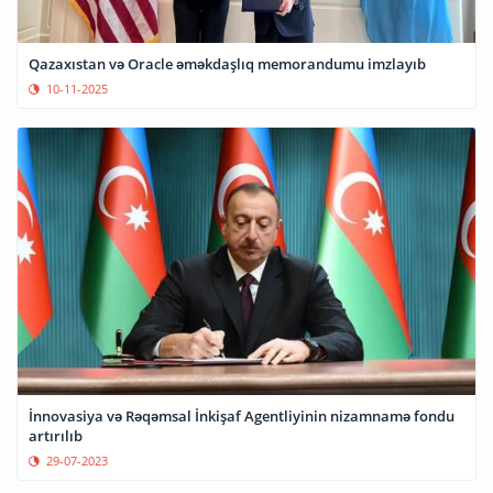
Qazaxıstan və Oracle əməkdaşlıq memorandumu imzlayıb
10-11-2025
İnnovasiya və Rəqəmsal İnkişaf Agentliyinin nizamnamə fondu
artırılıb
29-07-2023