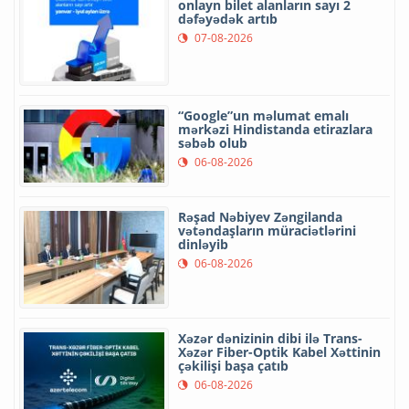
onlayn bilet alanların sayı 2
dəfəyədək artıb
07-08-2026
“Google”un məlumat emalı
mərkəzi Hindistanda etirazlara
səbəb olub
06-08-2026
Rəşad Nəbiyev Zəngilanda
vətəndaşların müraciətlərini
dinləyib
06-08-2026
Xəzər dənizinin dibi ilə Trans-
Xəzər Fiber-Optik Kabel Xəttinin
çəkilişi başa çatıb
06-08-2026