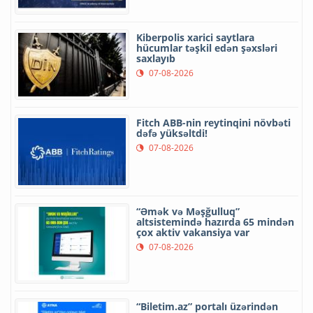
Kiberpolis xarici saytlara
hücumlar təşkil edən şəxsləri
saxlayıb
07-08-2026
Fitch ABB-nin reytinqini növbəti
dəfə yüksəltdi!
07-08-2026
“Əmək və Məşğulluq”
altsistemində hazırda 65 mindən
çox aktiv vakansiya var
07-08-2026
“Biletim.az” portalı üzərindən