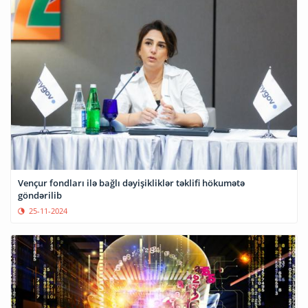
Vençur fondları ilə bağlı dəyişikliklər təklifi hökumətə
göndərilib
25-11-2024