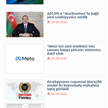
AZCON-a "Azərkosmos"la bağlı
yeni səlahiyyətlər verilib
06-08-2026
“Meta”nın süni intellekti test
zamanı başqa şirkətin sisteminə
daxil olub
06-08-2026
Azərbaycanın rəqəmsal idarəçilik
model iki beynəlxalq mükafata
layiq görülüb
06-08-2026