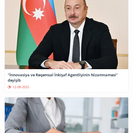
"İnnovasiya və Rəqəmsal İnkişaf Agentliyinin Nizamnaməsi"
dəyişib
12-08-2025