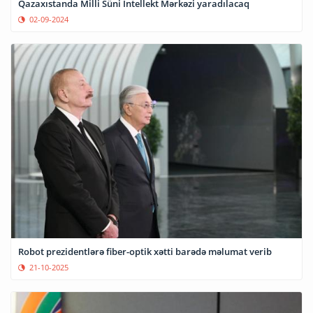
Qazaxıstanda Milli Süni İntellekt Mərkəzi yaradılacaq
02-09-2024
Robot prezidentlərə fiber-optik xətti barədə məlumat verib
21-10-2025