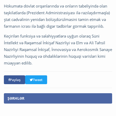
Hökumətə dövlət orqanlarında və onların tabeliyində olan
təşkilatlarda (Prezident Administrasiyası ilə razılaşdırmaqla)
ştat cədvəlinin yenidən bölüşdürülməsini təmin etmək və
fərmanın icrası ilə bağlı digər tədbirlər görmək tapşırılıb.
Keçirilən funksiya və səlahiyyətlərə uyğun olaraq Süni
İntellekt və Rəqəmsal İnkişaf Nazirliyi və Elm və Ali Təhsil
Nazirliyi Rəqəmsal İnkişaf, İnnovasiya və Aerokosmik Sənaye
Nazirliyinin hüquq və öhdəliklərinin hüquqi varisləri kimi
müəyyən edilib.
Paylaş
Tweet
ŞƏRHLƏR