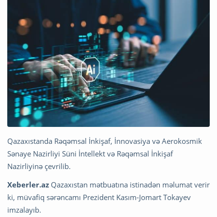
Qazaxıstanda Rəqəmsal İnkişaf, İnnovasiya və Aerokosmik
Sənaye Nazirliyi Süni İntellekt və Rəqəmsal İnkişaf
Nazirliyinə çevrilib.
Xeberler.az
Qazaxıstan mətbuatına istinadən məlumat verir
ki, müvafiq sərəncamı Prezident Kasım-Jomart Tokayev
imzalayıb.