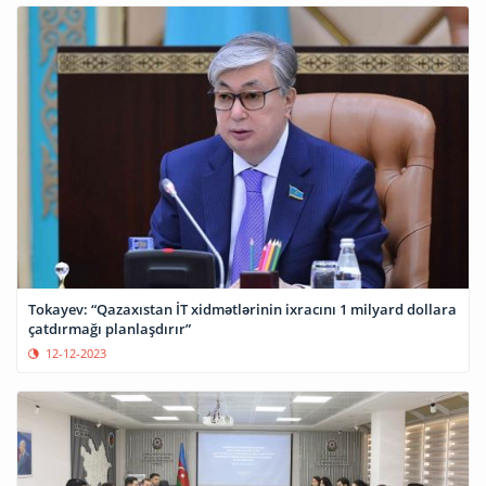
Tokayev: “Qazaxıstan İT xidmətlərinin ixracını 1 milyard dollara
çatdırmağı planlaşdırır”
12-12-2023