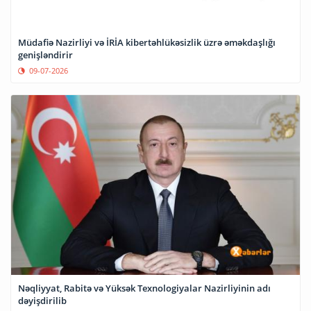
Müdafiə Nazirliyi və İRİA kibertəhlükəsizlik üzrə əməkdaşlığı
genişləndirir
09-07-2026
Nəqliyyat, Rabitə və Yüksək Texnologiyalar Nazirliyinin adı
dəyişdirilib