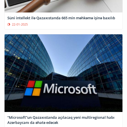
Süni intellekt ilə Qazaxıstanda 665 min məhkəmə işinə baxılıb
22-01-2025
“Microsoft”un Qazaxıstanda açılacaq yeni multiregional habı
Azərbaycanı da əhatə edəcək