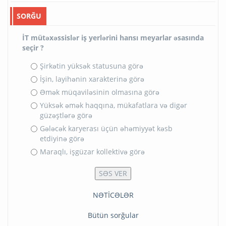
SORĞU
İT mütəxəssislər iş yerlərini hansı meyarlar əsasında
seçir ?
Şirkətin yüksək statusuna görə
İşin, layihənin xarakterinə görə
Əmək müqaviləsinin olmasına görə
Yüksək əmək haqqına, mükafatlara və digər
güzəştlərə görə
Gələcək karyerası üçün əhəmiyyət kəsb
etdiyinə görə
Maraqlı, işgüzar kollektivə görə
NƏTİCƏLƏR
Bütün sorğular