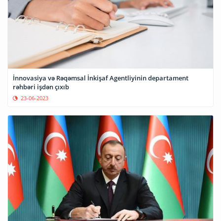
İnnovasiya və Rəqəmsal İnkişaf Agentliyinin departament
rəhbəri işdən çıxıb
23-06-2023