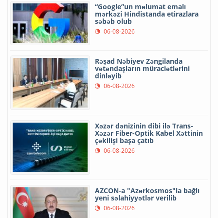
“Google”un məlumat emalı
mərkəzi Hindistanda etirazlara
səbəb olub
06-08-2026
Rəşad Nəbiyev Zəngilanda
vətəndaşların müraciətlərini
dinləyib
06-08-2026
Xəzər dənizinin dibi ilə Trans-
Xəzər Fiber-Optik Kabel Xəttinin
çəkilişi başa çatıb
06-08-2026
AZCON-a "Azərkosmos"la bağlı
yeni səlahiyyətlər verilib
06-08-2026