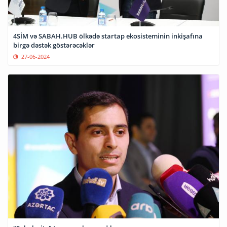
4SİM və SABAH.HUB ölkədə startap ekosisteminin inkişafına
birgə dəstək göstərəcəklər
27-06-2024