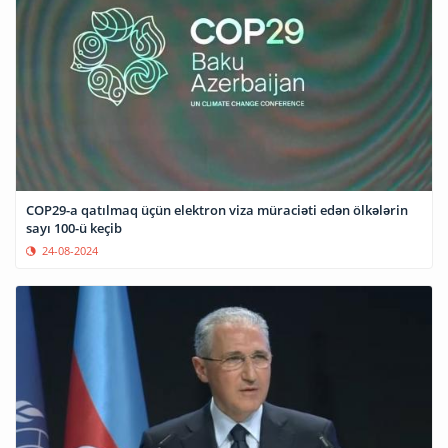
COP29-a qatılmaq üçün elektron viza müraciəti edən ölkələrin
sayı 100-ü keçib
24-08-2024