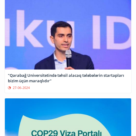
"Qarabağ Universitetində təhsil alacaq tələbələrin startapları
bizim üçün maraqlıdır"
27-06-2024