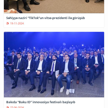
Səhiyyə naziri “TikTok”un vitse-prezidenti ilə görüşüb
19-11-2024
Bakıda “Baku ID” innovasiya festivalı başlayıb
27-06-2024