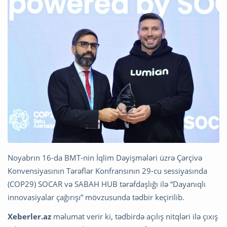
Noyabrın 16-da BMT-nin İqlim Dəyişmələri üzrə Çərçivə
Konvensiyasının Tərəflər Konfransının 29-cu sessiyasında
(COP29) SOCAR və SABAH HUB tərəfdaşlığı ilə “Dayanıqlı
innovasiyalar çağırışı” mövzusunda tədbir keçirilib.
Xeberler.az
məlumat verir ki, tədbirdə açılış nitqləri ilə çıxış