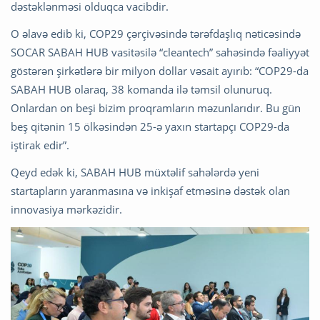
dəstəklənməsi olduqca vacibdir.
O əlavə edib ki, COP29 çərçivəsində tərəfdaşlıq nəticəsində
SOCAR SABAH HUB vasitəsilə “cleantech” sahəsində fəaliyyət
göstərən şirkətlərə bir milyon dollar vəsait ayırıb: “COP29-da
SABAH HUB olaraq, 38 komanda ilə təmsil olunuruq.
Onlardan on beşi bizim proqramların məzunlarıdır. Bu gün
beş qitənin 15 ölkəsindən 25-ə yaxın startapçı COP29-da
iştirak edir”.
Qeyd edək ki, SABAH HUB müxtəlif sahələrdə yeni
startapların yaranmasına və inkişaf etməsinə dəstək olan
innovasiya mərkəzidir.