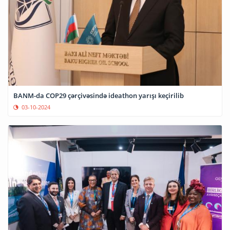
BANM-da COP29 çərçivəsində ideathon yarışı keçirilib
03-10-2024