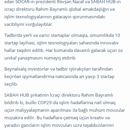
edən SOCAR-ın prezidenti Rövşən Nəcəf və SABAH HUB-ın
icraçı direktoru Rəhim Bayramlı qlobal əməkdaşlığın və
iqlim texnologiyalarının gələcəyin qorunmasındakı
vacibliyini vurğulayıblar.
Tədbirdə yerli və xarici startaplar olmaqla, ümumilikdə 10
startap layihəsi, iqlim texnologiyaları sahəsində innovativ
həllər təqdim edilib. Hər komanda davamlı gələcək üçün öz
unikal yanaşmasını nümayiş etdirib.
Beynəlxalq investorlar və tədbir iştirakçıları tərəfindən
keçirilən qiymətləndirmə nəticəsində ən yaxşı 3 startap
seçilib.
SABAH HUB şirkətinin İcraçı direktoru Rəhim Bayramlı
bildirib ki, builki COP29-da iqlim hədəflərinə nail olmaq
üçün maliyyələşmənin aparılması ilə bağlı mühüm mövzular
müzakirə edilir. Bu hədəflərə çatmaq üçün kreativ və
yaradıcı gənclərin iqlim mövzuları üzrə təşəbbüslərinin