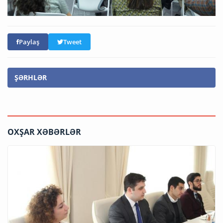
Paylaş
Tweet
ŞƏRHLƏR
OXŞAR XƏBƏRLƏR