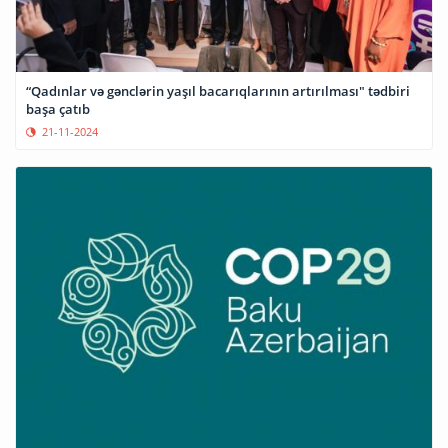
“Qadınlar və gənclərin yaşıl bacarıqlarının artırılması" tədbiri
başa çatıb
21-11-2024