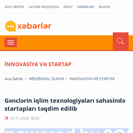
ANA SƏHİFƏ
LAYİHƏ HAQQINDA
ARXİV
XƏBƏRLƏR
ƏLAQƏ
İNNOVASİYA VƏ STARTAP
Ana Səhifə
RƏQƏMSAL DÜNYA
İNNOVASİYA VƏ STARTAP
Gənclərin iqlim texnologiyaları sahəsində
startapları təqdim edilib
16-11-2024
18:32