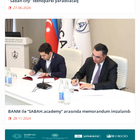
"Sabah city" texnoparkı yaradılacaq
27-06-2024
BANM ilə “SABAH.academy” arasında memorandum imzalanıb
28-11-2024