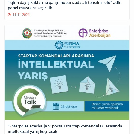
“İqlim dəyişikliklərinə qarşı mübarizədə ali təhsilin rolu" adlı
panel müzakirə keçirilib
11-11-2024
“Enterprise Azerbaijan” portalı startap komandaları arasında
intellektual yarış keçirəcək