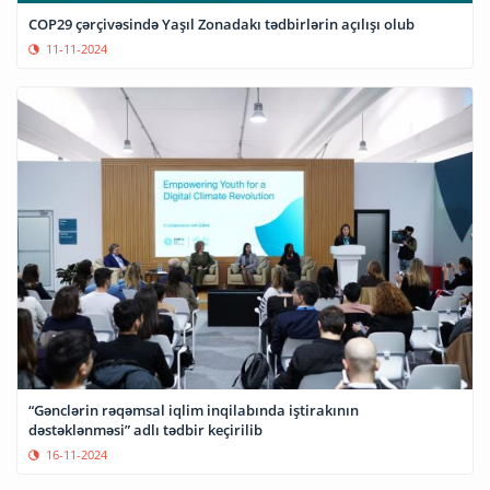
COP29 çərçivəsində Yaşıl Zonadakı tədbirlərin açılışı olub
11-11-2024
“Gənclərin rəqəmsal iqlim inqilabında iştirakının
dəstəklənməsi” adlı tədbir keçirilib
16-11-2024