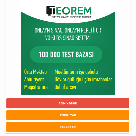
SON XƏBƏR
POPULYAR
YAZARLAR