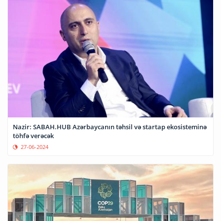
Nazir: SABAH.HUB Azərbaycanın təhsil və startap ekosisteminə
töhfə verəcək
27-06-2024