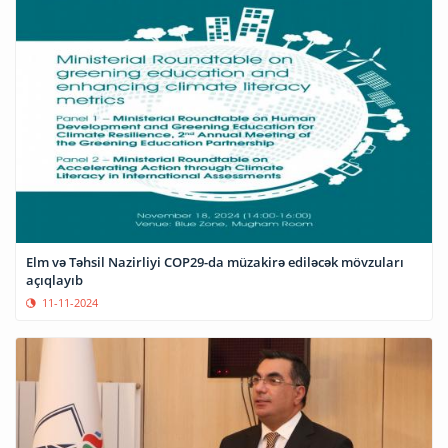
Elm və Təhsil Nazirliyi COP29-da müzakirə ediləcək mövzuları
açıqlayıb
11-11-2024