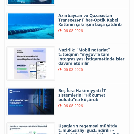
Azərbaycan və Qazaxıstan
Transxəzər Fiber-Optik Kabel
Xəttinin çəkilişini başa çatdırıb
06-08-2026
Nazirlik: “Mobil notariat”
tətbiqinin “mygov”a tam
inteqrasiyası istiqamətində işlər
davam etdirilir
06-08-2026
Beş İcra Hakimiyyəti İT
sistemlərini “Hökumət
buludu”na köçürüb
06-08-2026
Uşaqların rəqəmsal mühitdə
təhlükəsizliyi gücləndirilir -