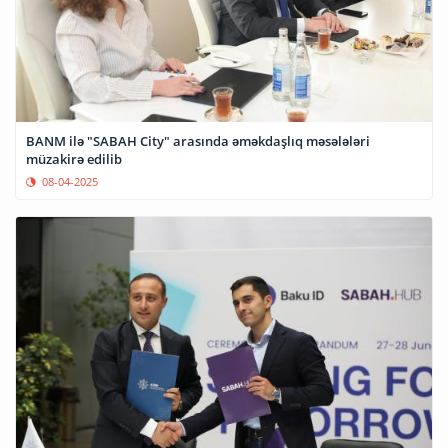
BANM ilə "SABAH City" arasında əməkdaşlıq məsələləri
müzakirə edilib
08-04-2025