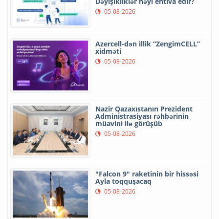
Dəyişikliklər nəyi ehtiva edir?
05-08-2026
Azercell-dən illik “ZengimCELL”
xidməti
05-08-2026
Nazir Qazaxıstanın Prezident
Administrasiyası rəhbərinin
müavini ilə görüşüb
05-08-2026
"Falcon 9" raketinin bir hissəsi
Ayla toqquşacaq
05-08-2026