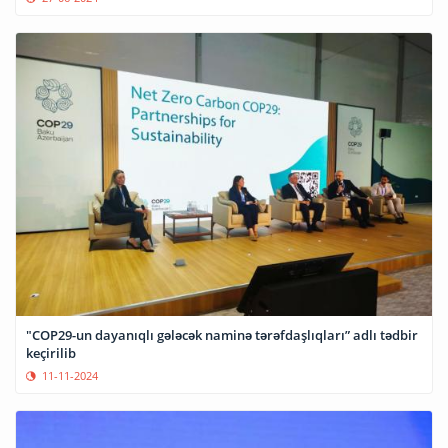
"COP29-un dayanıqlı gələcək naminə tərəfdaşlıqları” adlı tədbir
keçirilib
11-11-2024