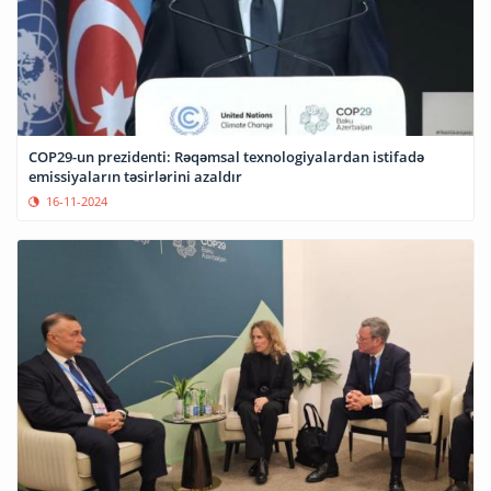
COP29-un prezidenti: Rəqəmsal texnologiyalardan istifadə
emissiyaların təsirlərini azaldır
16-11-2024