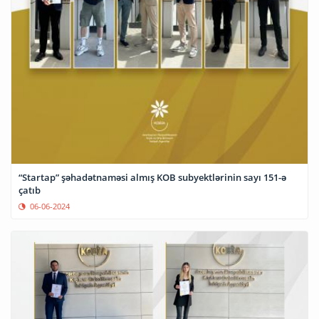
“Startap” şəhadətnaməsi almış KOB subyektlərinin sayı 151-ə
çatıb
06-06-2024