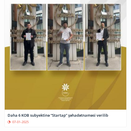
Daha 6 KOB subyektinə “Startap” şəhadətnaməsi verilib
07-01-2025