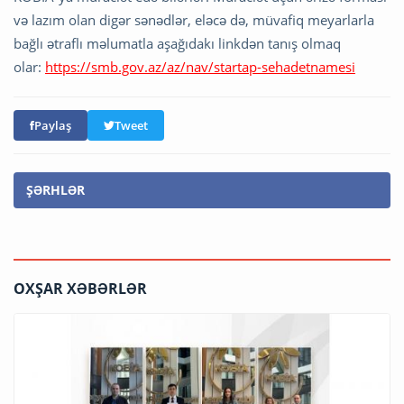
və lazım olan digər sənədlər, eləcə də, müvafiq meyarlarla
bağlı ətraflı məlumatla aşağıdakı linkdən tanış olmaq
olar:
https://smb.gov.az/az/nav/startap-sehadetnamesi
Paylaş
Tweet
ŞƏRHLƏR
OXŞAR XƏBƏRLƏR