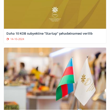
Daha 10 KOB subyektinə “Startap” şəhadətnaməsi verilib
14-10-2024