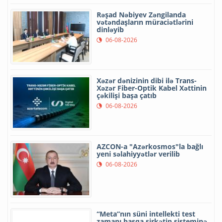
Rəşad Nəbiyev Zəngilanda
vətəndaşların müraciətlərini
dinləyib
06-08-2026
Xəzər dənizinin dibi ilə Trans-
Xəzər Fiber-Optik Kabel Xəttinin
çəkilişi başa çatıb
06-08-2026
AZCON-a "Azərkosmos"la bağlı
yeni səlahiyyətlər verilib
06-08-2026
“Meta”nın süni intellekti test
zamanı başqa şirkətin sisteminə