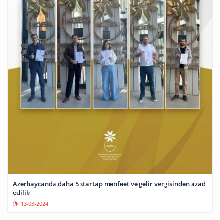
Azərbaycanda daha 5 startap mənfəət və gəlir vergisindən azad
edilib
13-03-2024