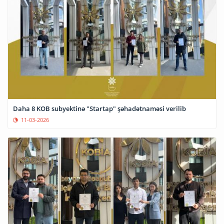
Daha 8 KOB subyektinə "Startap" şəhadətnaməsi verilib
11-03-2026