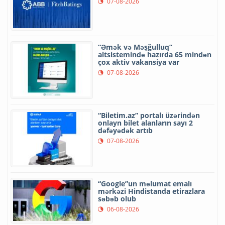
07-08-2026
“Əmək və Məşğulluq”
altsistemində hazırda 65 mindən
çox aktiv vakansiya var
07-08-2026
“Biletim.az” portalı üzərindən
onlayn bilet alanların sayı 2
dəfəyədək artıb
07-08-2026
“Google”un məlumat emalı
mərkəzi Hindistanda etirazlara
səbəb olub
06-08-2026