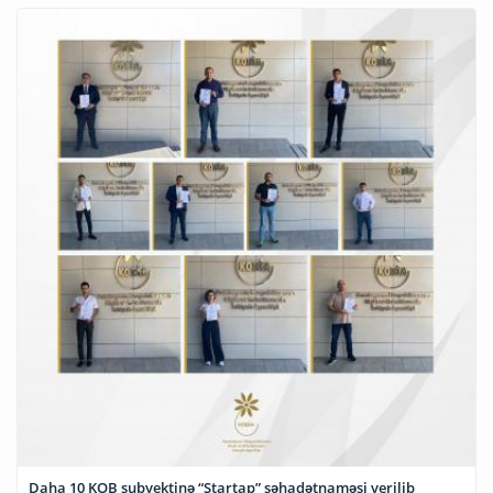
Daha 10 KOB subyektinə “Startap” şəhadətnaməsi verilib