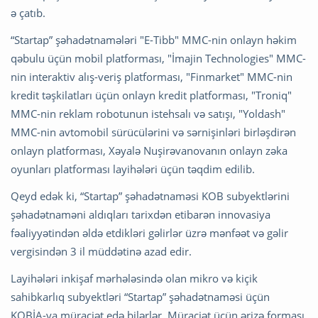
ə çatıb.
“Startap” şəhadətnamələri "E-Tibb" MMC-nin onlayn həkim
qəbulu üçün mobil platforması, "İmajin Technologies" MMC-
nin interaktiv alış-veriş platforması, "Finmarket" MMC-nin
kredit təşkilatları üçün onlayn kredit platforması, "Troniq"
MMC-nin reklam robotunun istehsalı və satışı, "Yoldash"
MMC-nin avtomobil sürücülərini və sərnişinləri birləşdirən
onlayn platforması, Xəyalə Nuşirəvanovanın onlayn zəka
oyunları platforması layihələri üçün təqdim edilib.
Qeyd edək ki, “Startap” şəhadətnaməsi KOB subyektlərini
şəhadətnaməni aldıqları tarixdən etibarən innovasiya
fəaliyyətindən əldə etdikləri gəlirlər üzrə mənfəət və gəlir
vergisindən 3 il müddətinə azad edir.
Layihələri inkişaf mərhələsində olan mikro və kiçik
sahibkarlıq subyektləri “Startap” şəhadətnaməsi üçün
KOBİA-ya müraciət edə bilərlər. Müraciət üçün ərizə forması