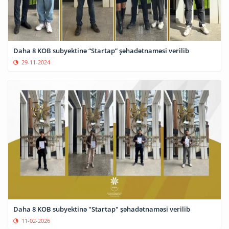
Daha 8 KOB subyektinə “Startap” şəhadətnaməsi verilib
29-11-2024
Daha 8 KOB subyektinə "Startap" şəhadətnaməsi verilib
11-02-2026