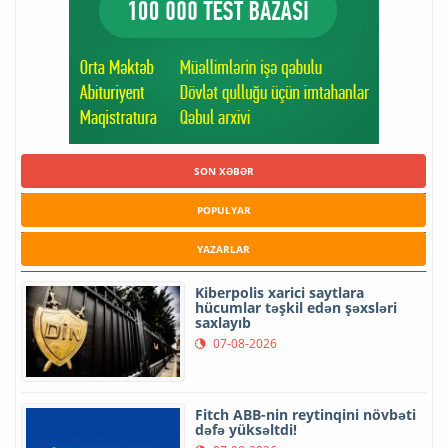
SON XƏBƏR
POPULYAR
YAZARLAR
Kiberpolis xarici saytlara
hücumlar təşkil edən şəxsləri
saxlayıb
07-08-2026
Fitch ABB-nin reytinqini növbəti
dəfə yüksəltdi!