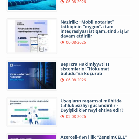
06-08-2026
Nazirlik: “Mobil notariat”
tətbiqinin “mygov”a tam
inteqrasiyası istiqamətində işlər
davam etdirilir
06-08-2026
Beş İcra Hakimiyyəti İT
sistemlərini “Hökumət
buludu”na köçürüb
06-08-2026
Uşaqların rəqəmsal mühitdə
təhlükəsizliyi gücləndirilir -
Dəyişikliklər nəyi ehtiva edir?
05-08-2026
Azercell-dən illik “ZengimCELL”