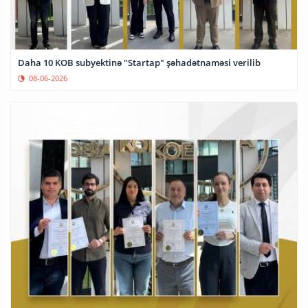
Daha 10 KOB subyektinə "Startap" şəhadətnaməsi verilib
08-06-2026