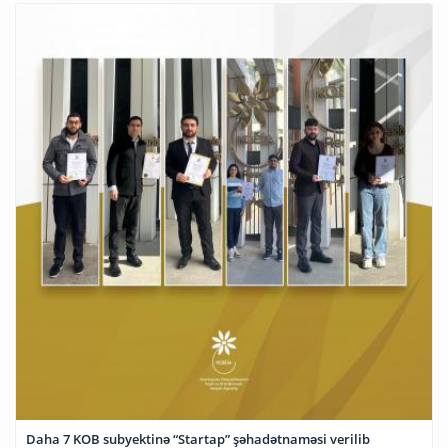
Daha 7 KOB subyektinə “Startap” şəhadətnaməsi verilib