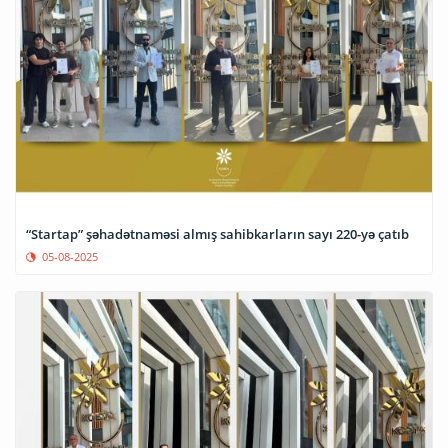
“Startap” şəhadətnaməsi almış sahibkarların sayı 220-yə çatıb
05-08-2025