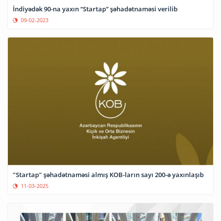
İndiyədək 90-na yaxın “Startap” şəhadətnaməsi verilib
09-02-2023
"Startap" şəhadətnaməsi almış KOB-ların sayı 200-ə yaxınlaşıb
11-03-2025