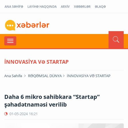
ANA SƏHİFƏ
LAYİHƏ HAQQINDA
ARXİV
XƏBƏRLƏR
ƏLAQƏ
İNNOVASİYA VƏ STARTAP
Ana Səhifə
RƏQƏMSAL DÜNYA
İNNOVASİYA VƏ STARTAP
Daha 6 mikro sahibkara “Startap”
şəhadətnaməsi verilib
01-05-2024
16:21