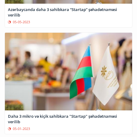
Azərbaycanda daha 3 sahibkara “Startap” şəhadətnaməsi
verilib
05-05-2023
Daha 3 mikro və kiçik sahibkara "Startap" şəhadətnaməsi
verilib
05-01-2023