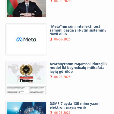
06-08-2026
“Meta”nın süni intellekti test
zamanı başqa şirkətin sisteminə
daxil olub
06-08-2026
Azərbaycanın rəqəmsal idarəçilik
model iki beynəlxalq mükafata
layiq görülüb
06-08-2026
DSMF 7 ayda 135 minə yaxın
elektron arayış verib
06-08-2026