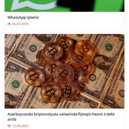
WhatsApp işləmir
06-07-2018
Azərbaycanda kriptovalyuta sahəsində fişinqin həcmi 3 dəfə
artıb
13-04-2023