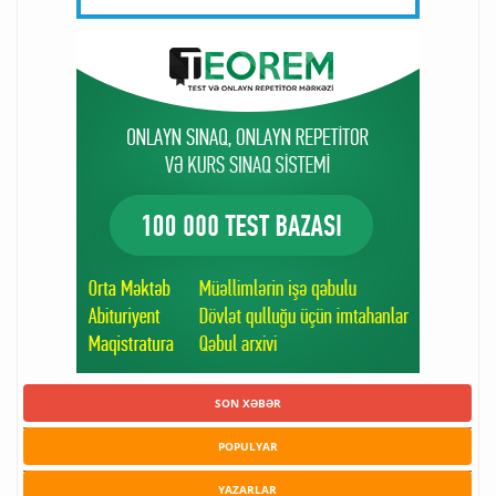
SON XƏBƏR
POPULYAR
YAZARLAR