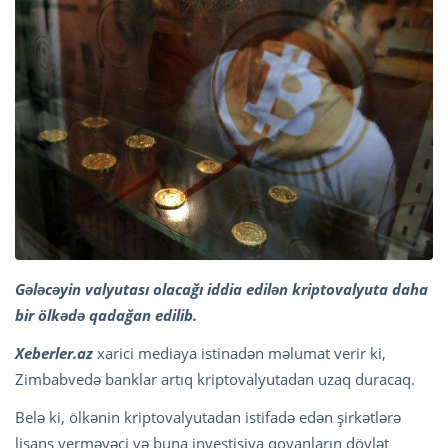
Gələcəyin valyutası olacağı iddia edilən kriptovalyuta daha
bir ölkədə qadağan edilib.
Xeberler.az
xarici mediaya istinadən məlumat verir ki,
Zimbabvedə banklar artıq kriptovalyutadan uzaq duracaq.
Belə ki, ölkənin kriptovalyutadan istifadə edən şirkətlərə
lisans verməyəci və buna investisiya qoyanların dövlət