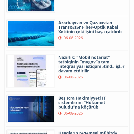
Azərbaycan və Qazaxıstan
Transxəzər Fiber-Optik Kabel
Xəttinin çəkilişini başa çatdırıb
06-08-2026
Nazirlik: “Mobil notariat”
tətbiqinin “mygov”a tam
inteqrasiyası istiqamətində işlər
davam etdirilir
06-08-2026
Beş İcra Hakimiyyəti İT
sistemlərini “Hökumət
buludu”na köçürüb
06-08-2026
Uşaqların rəqəmsal mühitdə