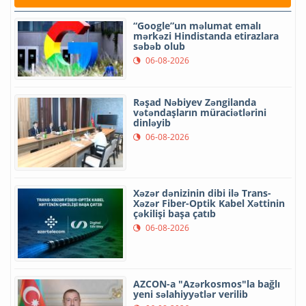
“Google”un məlumat emalı
mərkəzi Hindistanda etirazlara
səbəb olub
06-08-2026
Rəşad Nəbiyev Zəngilanda
vətəndaşların müraciətlərini
dinləyib
06-08-2026
Xəzər dənizinin dibi ilə Trans-
Xəzər Fiber-Optik Kabel Xəttinin
çəkilişi başa çatıb
06-08-2026
AZCON-a "Azərkosmos"la bağlı
yeni səlahiyyətlər verilib