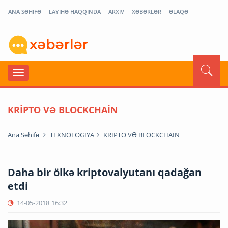
ANA SƏHİFƏ
LAYİHƏ HAQQINDA
ARXİV
XƏBƏRLƏR
ƏLAQƏ
KRİPTO VƏ BLOCKCHAİN
Ana Səhifə
TEXNOLOGİYA
KRİPTO VƏ BLOCKCHAİN
Daha bir ölkə kriptovalyutanı qadağan
etdi
14-05-2018
16:32