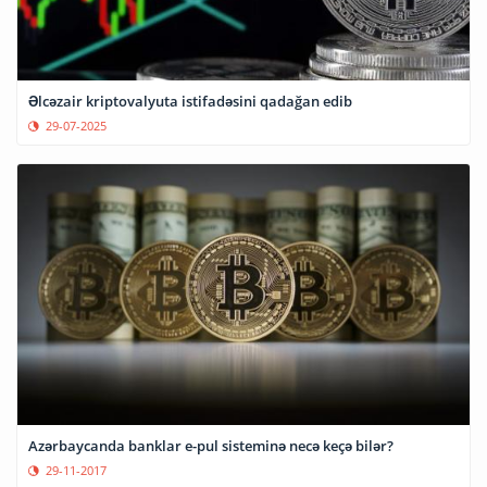
Əlcəzair kriptovalyuta istifadəsini qadağan edib
29-07-2025
Azərbaycanda banklar e-pul sisteminə necə keçə bilər?
29-11-2017