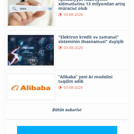
xidmətlərinə 13 milyondan artıq
müraciət olub
03-08-2026
"Elektron kredit və zəmanət"
sisteminin Əsasnaməsi" dəyişib
03-08-2026
“Alibaba” yeni AI modelini
təqdim edib
03-08-2026
Bütün xəbərlər