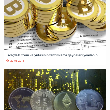
İsveçdə Bitcoin valyutasının tənzimləmə qaydaları yenilənib
22-05-2015