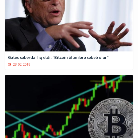
Gates xəbərdarlıq etdi: “Bitcoin ölümlərə səbəb olur”
28-02-2018