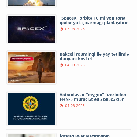
“SpaceX” orbitə 10 milyon tona
qədər yük çıxarmağı planlaşdırır
05-08-2026
Bakcell rouminqi ilə yay tətilində
dünyanı kəşf et
04-08-2026
Vətəndaşlar “mygov” üzərindən
FHN-ə müraciət edə biləcəklər
04-08-2026
İqtisadiyyat Nazirliyinin