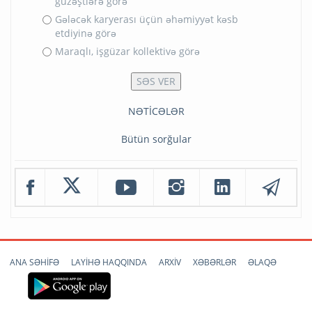
güzəştlərə görə
Gələcək karyerası üçün əhəmiyyət kəsb
etdiyinə görə
Maraqlı, işgüzar kollektivə görə
NƏTİCƏLƏR
Bütün sorğular
ANA SƏHİFƏ
LAYİHƏ HAQQINDA
ARXİV
XƏBƏRLƏR
ƏLAQƏ