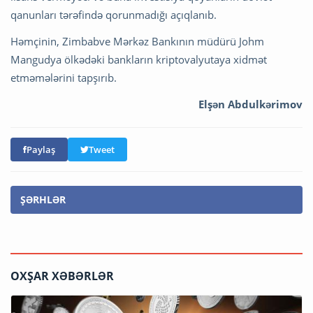
qanunları tərəfində qorunmadığı açıqlanıb.
Həmçinin, Zimbabve Mərkəz Bankının müdürü Johm
Mangudya ölkədəki bankların kriptovalyutaya xidmət
etməmələrini tapşırıb.
Elşən Abdulkərimov
Paylaş
Tweet
ŞƏRHLƏR
OXŞAR XƏBƏRLƏR