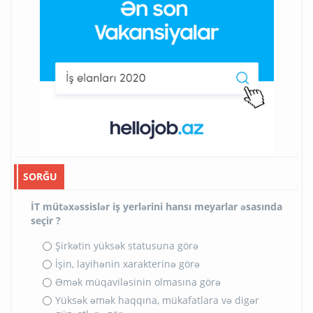
SORĞU
İT mütəxəssislər iş yerlərini hansı meyarlar əsasında
seçir ?
Şirkətin yüksək statusuna görə
İşin, layihənin xarakterinə görə
Əmək müqaviləsinin olmasına görə
Yüksək əmək haqqına, mükafatlara və digər