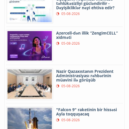
təhlükəsizliyi gücləndirilir -
Dəyişikliklər nəyi ehtiva edir?
05-08-2026
Azercell-dən illik “ZengimCELL”
xidməti
05-08-2026
Nazir Qazaxıstanın Prezident
Administrasiyası rəhbərinin
müavini ilə görüşüb
05-08-2026
"Falcon 9" raketinin bir hissəsi
Ayla toqquşacaq
05-08-2026