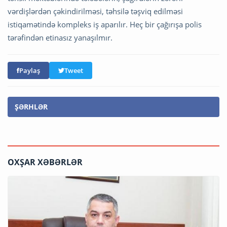
vərdişlərdən çəkindirilməsi, təhsilə təşviq edilməsi
istiqamətində kompleks iş aparılır. Heç bir çağırışa polis
tərəfindən etinasız yanaşılmır.
Paylaş
Tweet
ŞƏRHLƏR
OXŞAR XƏBƏRLƏR