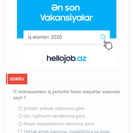
SORĞU
İT mütəxəssislər iş yerlərini hansı meyarlar əsasında
seçir ?
Şirkətin yüksək statusuna görə
İşin, layihənin xarakterinə görə
Əmək müqaviləsinin olmasına görə
Yüksək əmək haqqına, mükafatlara və digər