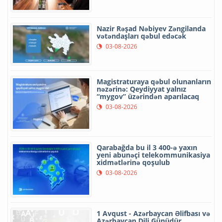
Nazir Rəşad Nəbiyev Zəngilanda
vətəndaşları qəbul edəcək
03-08-2026
Magistraturaya qəbul olunanların
nəzərinə: Qeydiyyat yalnız
“mygov” üzərindən aparılacaq
03-08-2026
Qarabağda bu il 3 400-ə yaxın
yeni abunəçi telekommunikasiya
xidmətlərinə qoşulub
03-08-2026
1 Avqust - Azərbaycan Əlifbası və
Azərbaycan Dili Günüdür