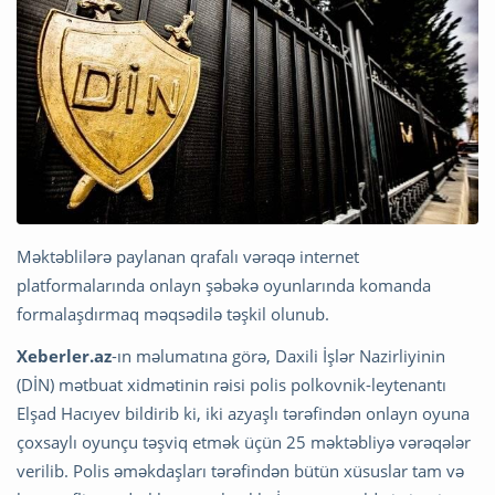
Məktəblilərə paylanan qrafalı vərəqə internet
platformalarında onlayn şəbəkə oyunlarında komanda
formalaşdırmaq məqsədilə təşkil olunub.
Xeberler.az
-ın məlumatına görə, Daxili İşlər Nazirliyinin
(DİN) mətbuat xidmətinin rəisi polis polkovnik-leytenantı
Elşad Hacıyev bildirib ki, iki azyaşlı tərəfindən onlayn oyuna
çoxsaylı oyunçu təşviq etmək üçün 25 məktəbliyə vərəqələr
verilib. Polis əməkdaşları tərəfindən bütün xüsuslar tam və