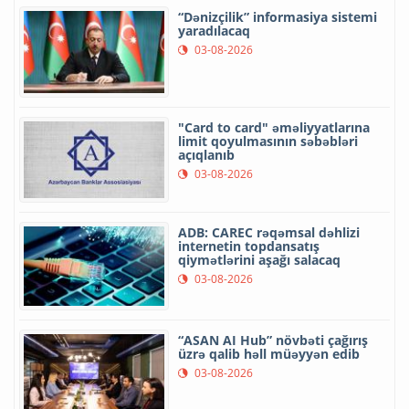
“Dənizçilik” informasiya sistemi
yaradılacaq
03-08-2026
"Card to card" əməliyyatlarına
limit qoyulmasının səbəbləri
açıqlanıb
03-08-2026
ADB: CAREC rəqəmsal dəhlizi
internetin topdansatış
qiymətlərini aşağı salacaq
03-08-2026
“ASAN AI Hub” növbəti çağırış
üzrə qalib həll müəyyən edib
03-08-2026