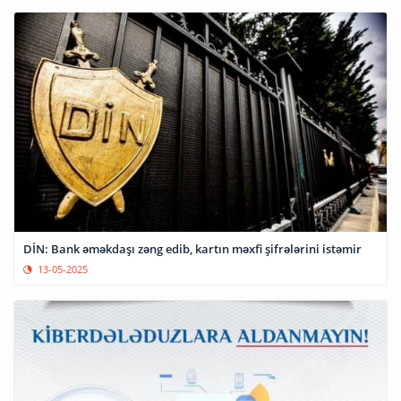
DİN: Bank əməkdaşı zəng edib, kartın məxfi şifrələrini istəmir
13-05-2025