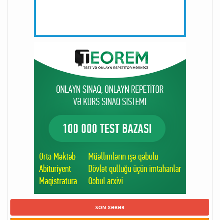
SON XƏBƏR