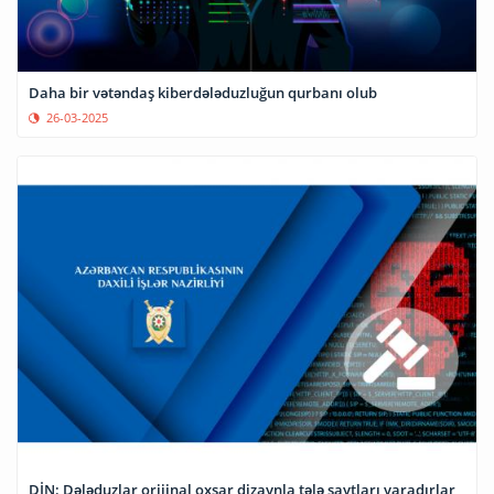
Daha bir vətəndaş kiberdələduzluğun qurbanı olub
26-03-2025
DİN: Dələduzlar orijinal oxşar dizaynla tələ saytları yaradırlar