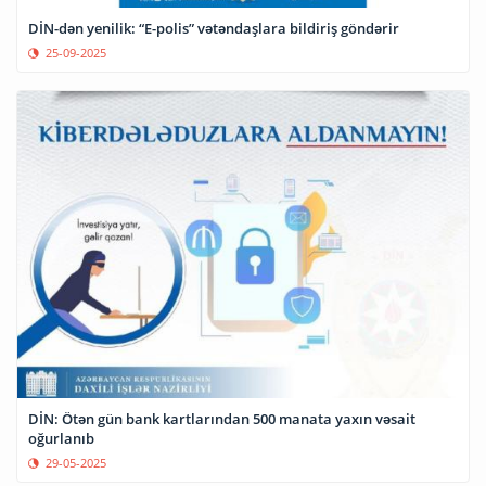
DİN-dən yenilik: “E-polis” vətəndaşlara bildiriş göndərir
25-09-2025
DİN: Ötən gün bank kartlarından 500 manata yaxın vəsait
oğurlanıb
29-05-2025