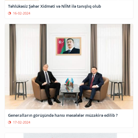
Təhlükəsiz Şəhər Xidməti və NİİM ilə tanışlıq olub
16-02-2024
Generalların görüşündə hansı məsələlər müzakirə edilib ?
17-02-2024