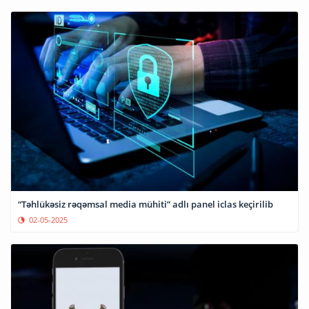
“Təhlükəsiz rəqəmsal media mühiti” adlı panel iclas keçirilib
02-05-2025