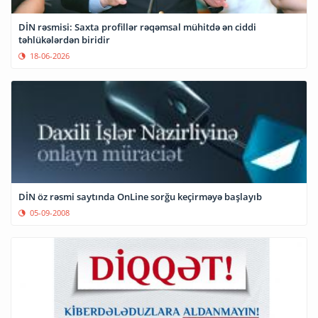
DİN rəsmisi: Saxta profillər rəqəmsal mühitdə ən ciddi
təhlükələrdən biridir
18-06-2026
DİN öz rəsmi saytında OnLine sorğu keçirməyə başlayıb
05-09-2008