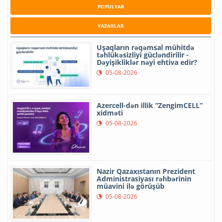
POPULYAR
YAZARLAR
Uşaqların rəqəmsal mühitdə
təhlükəsizliyi gücləndirilir -
Dəyişikliklər nəyi ehtiva edir?
05-08-2026
Azercell-dən illik “ZengimCELL”
xidməti
05-08-2026
Nazir Qazaxıstanın Prezident
Administrasiyası rəhbərinin
müavini ilə görüşüb
05-08-2026