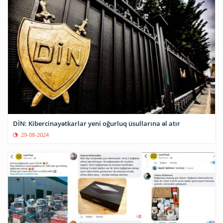
DİN: Kibercinayətkarlar yeni oğurluq üsullarına əl atır
29-08-2024