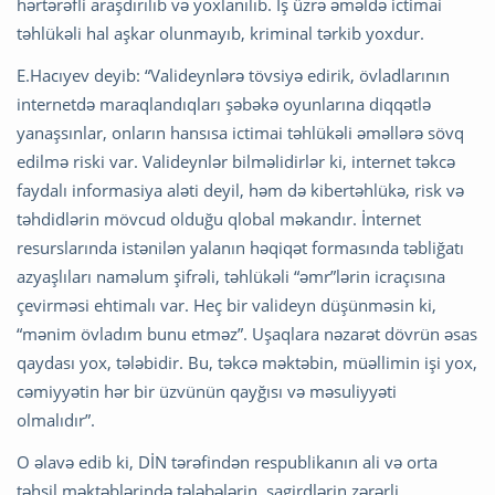
hərtərəfli araşdırılıb və yoxlanılıb. İş üzrə əməldə ictimai
təhlükəli hal aşkar olunmayıb, kriminal tərkib yoxdur.
E.Hacıyev deyib: “Valideynlərə tövsiyə edirik, övladlarının
internetdə maraqlandıqları şəbəkə oyunlarına diqqətlə
yanaşsınlar, onların hansısa ictimai təhlükəli əməllərə sövq
edilmə riski var. Valideynlər bilməlidirlər ki, internet təkcə
faydalı informasiya aləti deyil, həm də kibertəhlükə, risk və
təhdidlərin mövcud olduğu qlobal məkandır. İnternet
resurslarında istənilən yalanın həqiqət formasında təbliğatı
azyaşlıları naməlum şifrəli, təhlükəli “əmr”lərin icraçısına
çevirməsi ehtimalı var. Heç bir valideyn düşünməsin ki,
“mənim övladım bunu etməz”. Uşaqlara nəzarət dövrün əsas
qaydası yox, tələbidir. Bu, təkcə məktəbin, müəllimin işi yox,
cəmiyyətin hər bir üzvünün qayğısı və məsuliyyəti
olmalıdır”.
O əlavə edib ki, DİN tərəfindən respublikanın ali və orta
təhsil məktəblərində tələbələrin, şagirdlərin zərərli