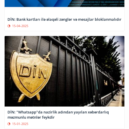
DİN: Bank kartları ilə əlaqəli zənglər və mesajlar bloklanmalıdır
15-04-2025
DİN: "Whatsapp"da nazirlik adından yayılan xəbərdarlıq
məzmunlu mətnlər feykdir
15-01-2025