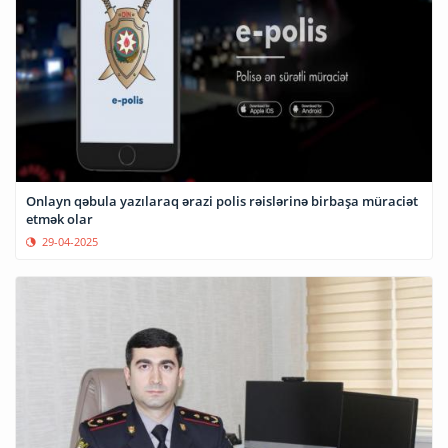
Onlayn qəbula yazılaraq ərazi polis rəislərinə birbaşa müraciət
etmək olar
29-04-2025