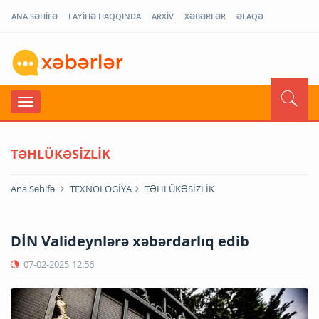
ANA SƏHİFƏ
LAYİHƏ HAQQINDA
ARXİV
XƏBƏRLƏR
ƏLAQƏ
TƏHLÜKƏSİZLİK
Ana Səhifə
TEXNOLOGİYA
TƏHLÜKƏSİZLİK
DİN Valideynlərə xəbərdarlıq edib
07-02-2025
12:56