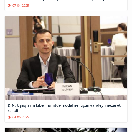
07-04-2025
DİN: Uşaqların kibermühitdə müdafiəsi üçün valideyn nəzarəti
şərtdir
04-06-2025