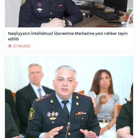
Nəqliyyatın İntellektual İdarəetmə Mərkəzinə yeni rəhbər təyin
edilib
27-04-2022