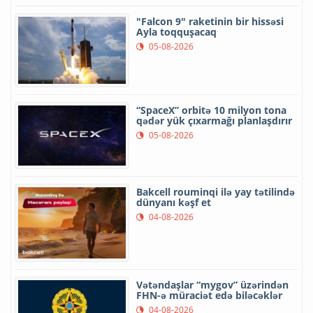
"Falcon 9" raketinin bir hissəsi
Ayla toqquşacaq
05-08-2026
“SpaceX” orbitə 10 milyon tona
qədər yük çıxarmağı planlaşdırır
05-08-2026
Bakcell rouminqi ilə yay tətilində
dünyanı kəşf et
04-08-2026
Vətəndaşlar “mygov” üzərindən
FHN-ə müraciət edə biləcəklər
04-08-2026