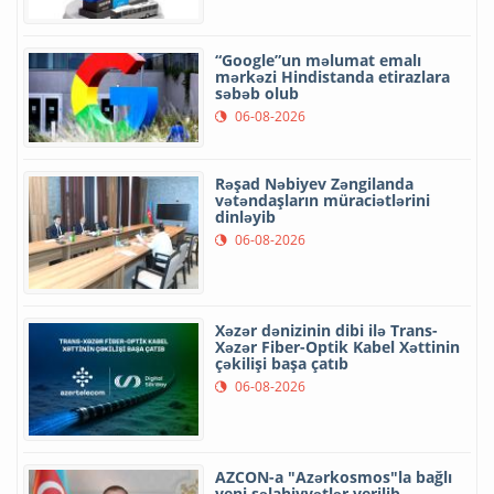
“Google”un məlumat emalı
mərkəzi Hindistanda etirazlara
səbəb olub
06-08-2026
Rəşad Nəbiyev Zəngilanda
vətəndaşların müraciətlərini
dinləyib
06-08-2026
Xəzər dənizinin dibi ilə Trans-
Xəzər Fiber-Optik Kabel Xəttinin
çəkilişi başa çatıb
06-08-2026
AZCON-a "Azərkosmos"la bağlı
yeni səlahiyyətlər verilib