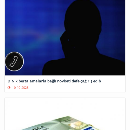
DİN kibertalamalarla bağlı növbəti dəfə çağırış edib
10-10-2025