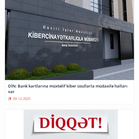
DİN: Bank kartlarına müxtəlif kiber üsullarla müdaxilə halları
var
09-12-2025