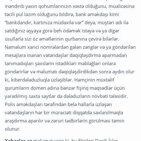
inandırıb yaxın qohumlarınızın xəstə olduğunu, müalicəsinə
təcili pul lazım olduğunu bildirə, bank əməkdaşı kimi
“bankdandır, kartınıza müdaxilə var” deyə, müştəri adı ilə
satdığınız əşyaya görə beh ödəmək istəyə və ya digər
üsullarla sizi öz əməllərinin qurbanına çevirə bilərlər.
Naməlum xarici nömrələrdən gələn zənglər və ya göndərilən
mesajlara inanan vətəndaşlar dəqiqləşdirmə aparmadan
tanımadıqları şəxslərin istədikləri məbləğləri onlara
göndərirlər və məlumatı dəqiqləşdirdikdən sonra aydın olur
ki, kiberdələduzluqla üzləşiblər. Həmçinin müxtəlif
qurumların domen adına bənzər fişinq məqsədlər üçün
yaradılmış saxta saytlar da dələduzların növbəti tələsidir.
Polis əməkdaşları tərəfindən belə hallarla üzləşən
vətəndaşların hər bir müraciəti diqqətdə saxlanılmaqla
araşdırma aparılır və zəruri tədbirlərin görülməsi təmin
olunur.
Xeberler.az
məlumat verir ki, bu fikirləri Daxili İşlər