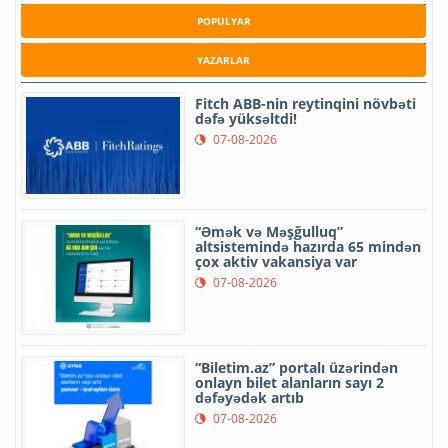
POPULYAR
YAZARLAR
Fitch ABB-nin reytinqini növbəti
dəfə yüksəltdi!
07-08-2026
“Əmək və Məşğulluq”
altsistemində hazırda 65 mindən
çox aktiv vakansiya var
07-08-2026
“Biletim.az” portalı üzərindən
onlayn bilet alanların sayı 2
dəfəyədək artıb
07-08-2026