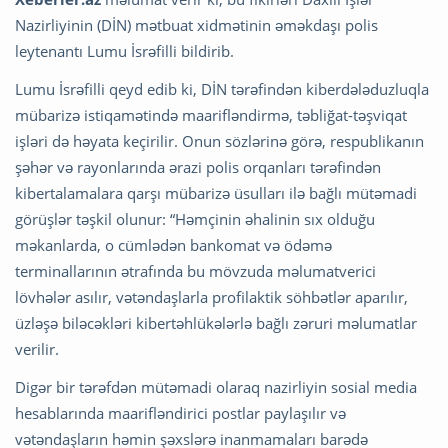
Nazirliyinin (DİN) mətbuat xidmətinin əməkdaşı polis
leytenantı Lumu İsrəfilli bildirib.
Lumu İsrəfilli qeyd edib ki, DİN tərəfindən kiberdələduzluqla
mübarizə istiqamətində maarifləndirmə, təbliğat-təşviqat
işləri də həyata keçirilir. Onun sözlərinə görə, respublikanın
şəhər və rayonlarında ərazi polis orqanları tərəfindən
kibertalamalara qarşı mübarizə üsulları ilə bağlı mütəmadi
görüşlər təşkil olunur: “Həmçinin əhalinin sıx olduğu
məkanlarda, o cümlədən bankomat və ödəmə
terminallarının ətrafında bu mövzuda məlumatverici
lövhələr asılır, vətəndaşlarla profilaktik söhbətlər aparılır,
üzləşə biləcəkləri kibertəhlükələrlə bağlı zəruri məlumatlar
verilir.
Digər bir tərəfdən mütəmadi olaraq nazirliyin sosial media
hesablarında maarifləndirici postlar paylaşılır və
vətəndaşların həmin şəxslərə inanmamaları barədə