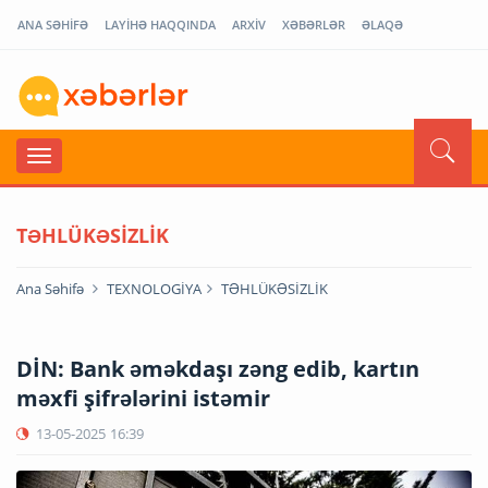
ANA SƏHİFƏ
LAYİHƏ HAQQINDA
ARXİV
XƏBƏRLƏR
ƏLAQƏ
TƏHLÜKƏSİZLİK
Ana Səhifə
TEXNOLOGİYA
TƏHLÜKƏSİZLİK
DİN: Bank əməkdaşı zəng edib, kartın
məxfi şifrələrini istəmir
13-05-2025
16:39