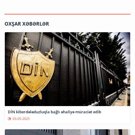
OXŞAR XƏBƏRLƏR
DİN kiberdələduzluqla bağlı əhaliyə müraciət edib
03-05-2025