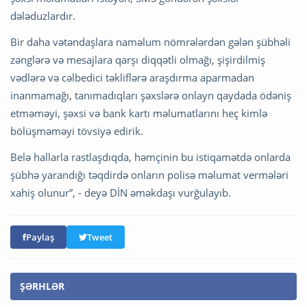
dələduzlardır.
Bir daha vətəndaşlara naməlum nömrələrdən gələn şübhəli
zənglərə və mesajlara qarşı diqqətli olmağı, şişirdilmiş
vədlərə və cəlbedici təkliflərə araşdırma aparmadan
inanmamağı, tanımadıqları şəxslərə onlayn qaydada ödəniş
etməməyi, şəxsi və bank kartı məlumatlarını heç kimlə
bölüşməməyi tövsiyə edirik.
Belə hallarla rastlaşdıqda, həmçinin bu istiqamətdə onlarda
şübhə yarandığı təqdirdə onların polisə məlumat vermələri
xahiş olunur”, - deyə DİN əməkdaşı vurğulayıb.
Paylaş
Tweet
ŞƏRHLƏR