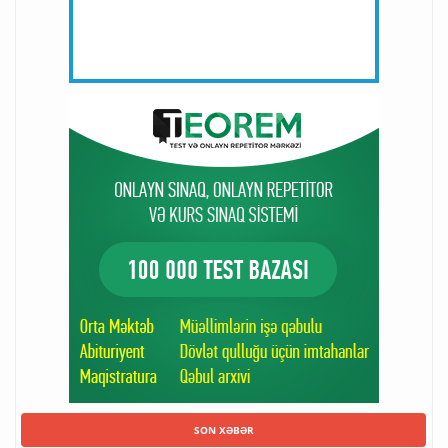
SON XƏBƏR