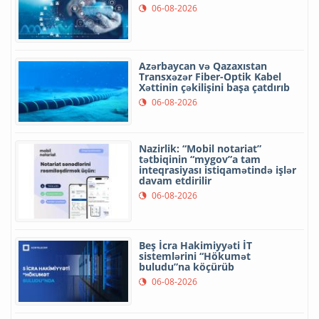
06-08-2026
Azərbaycan və Qazaxıstan
Transxəzər Fiber-Optik Kabel
Xəttinin çəkilişini başa çatdırıb
06-08-2026
Nazirlik: “Mobil notariat”
tətbiqinin “mygov”a tam
inteqrasiyası istiqamətində işlər
davam etdirilir
06-08-2026
Beş İcra Hakimiyyəti İT
sistemlərini “Hökumət
buludu”na köçürüb
06-08-2026