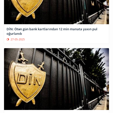
DİN: Ötən gün bank kartlarından 12 min manata yaxın pul
oğurlanıb
27-05-2025