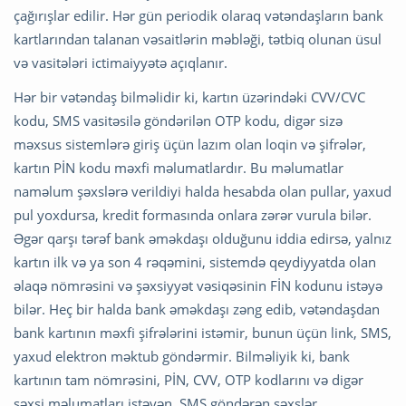
çağırışlar edilir. Hər gün periodik olaraq vətəndaşların bank
kartlarından talanan vəsaitlərin məbləği, tətbiq olunan üsul
və vasitələri ictimaiyyətə açıqlanır.
Hər bir vətəndaş bilməlidir ki, kartın üzərindəki CVV/CVC
kodu, SMS vasitəsilə göndərilən OTP kodu, digər sizə
məxsus sistemlərə giriş üçün lazım olan loqin və şifrələr,
kartın PİN kodu məxfi məlumatlardır. Bu məlumatlar
naməlum şəxslərə verildiyi halda hesabda olan pullar, yaxud
pul yoxdursa, kredit formasında onlara zərər vurula bilər.
Əgər qarşı tərəf bank əməkdaşı olduğunu iddia edirsə, yalnız
kartın ilk və ya son 4 rəqəmini, sistemdə qeydiyyatda olan
əlaqə nömrəsini və şəxsiyyət vəsiqəsinin FİN kodunu istəyə
bilər. Heç bir halda bank əməkdaşı zəng edib, vətəndaşdan
bank kartının məxfi şifrələrini istəmir, bunun üçün link, SMS,
yaxud elektron məktub göndərmir. Bilməliyik ki, bank
kartının tam nömrəsini, PİN, CVV, OTP kodlarını və digər
şəxsi məlumatları istəyən, SMS göndərən şəxslər