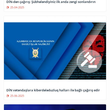
DİN-dən çağırış: Şübhələndiyiniz ilk anda zəngi sonlandırın
25-04-2025
DİN vətəndaşlara kiberdələduzluq halları ilə bağlı çağırış edir
25-06-2025