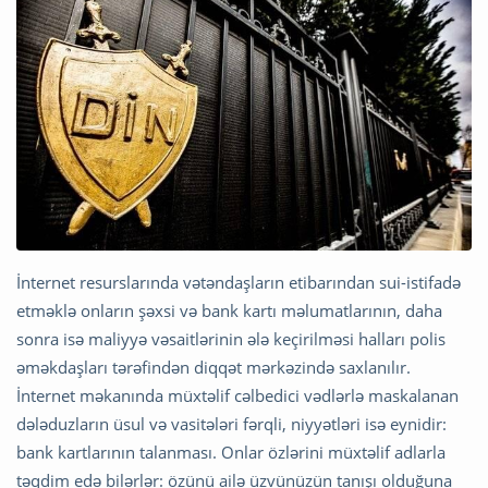
İnternet resurslarında vətəndaşların etibarından sui-istifadə
etməklə onların şəxsi və bank kartı məlumatlarının, daha
sonra isə maliyyə vəsaitlərinin ələ keçirilməsi halları polis
əməkdaşları tərəfindən diqqət mərkəzində saxlanılır.
İnternet məkanında müxtəlif cəlbedici vədlərlə maskalanan
dələduzların üsul və vasitələri fərqli, niyyətləri isə eynidir:
bank kartlarının talanması. Onlar özlərini müxtəlif adlarla
təqdim edə bilərlər: özünü ailə üzvünüzün tanışı olduğuna