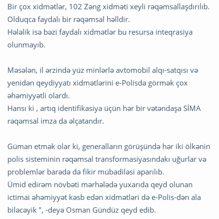
Bir çox xidmətlər, 102 Zəng xidməti xeyli rəqəmsallaşdırılıb.
Olduqca faydalı bir rəqəmsal həlldir.
Hələlik isə bəzi faydalı xidmətlər bu resursa inteqrasiya
olunmayıb.
Məsələn, il ərzində yüz minlərlə avtomobil alqı-satqısı və
yenidən qeydiyyatı xidmətlərini e-Polisdə görmək çox
əhəmiyyətli olardı.
Hansı ki , artıq identifikasiya üçün hər bir vətəndaşa SİMA
rəqəmsal imza da əlçatandır.
Güman etmək olar ki, generalların görüşündə hər iki ölkənin
polis sisteminin rəqəmsal transformasiyasındakı uğurlar və
problemlər barədə də fikir mübadiləsi aparılıb.
Ümid edirəm növbəti mərhələdə yuxarıda qeyd olunan
ictimai əhəmiyyət kəsb edən xidmətləri də e-Polis-dən ala
biləcəyik ", -deyə Osman Gündüz qeyd edib.