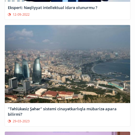
Ekspert: Nəqliyyat intellektual idarə olunurmu ?
12-09-2022
"Təhlükəsiz Şəhər" sistemi cinayətkarlıqla mübarizə apara
bilirmi?
29-03-2023