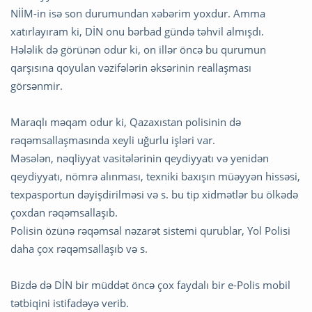
NİİM-in isə son durumundan xəbərim yoxdur. Amma
xatırlayıram ki, DİN onu bərbad gündə təhvil almışdı.
Hələlik də görünən odur ki, on illər öncə bu qurumun
qarşısına qoyulan vəzifələrin əksərinin reallaşması
görsənmir.
Maraqlı məqam odur ki, Qazaxıstan polisinin də
rəqəmsallaşmasında xeyli uğurlu işləri var.
Məsələn, nəqliyyat vasitələrinin qeydiyyatı və yenidən
qeydiyyatı, nömrə alınması, texniki baxışın müəyyən hissəsi,
texpasportun dəyişdirilməsi və s. bu tip xidmətlər bu ölkədə
çoxdan rəqəmsallaşıb.
Polisin özünə rəqəmsal nəzarət sistemi qurublar, Yol Polisi
daha çox rəqəmsallaşıb və s.
Bizdə də DİN bir müddət öncə çox faydalı bir e-Polis mobil
tətbiqini istifadəyə verib.