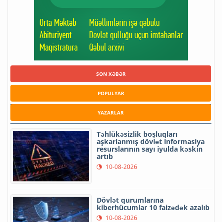
SON XƏBƏR
POPULYAR
YAZARLAR
Təhlükəsizlik boşluqları
aşkarlanmış dövlət informasiya
resurslarının sayı iyulda kəskin
artıb
10-08-2026
Dövlət qurumlarına
kiberhücumlar 10 faizədək azalıb
10-08-2026