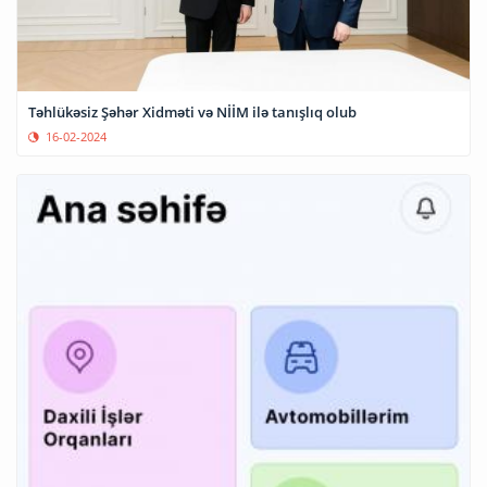
Təhlükəsiz Şəhər Xidməti və NİİM ilə tanışlıq olub
16-02-2024