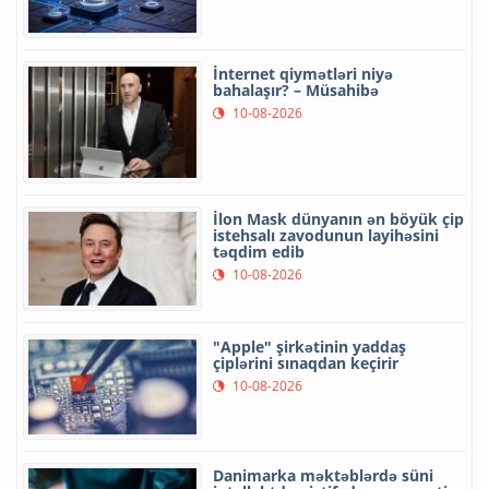
İnternet qiymətləri niyə
bahalaşır? – Müsahibə
10-08-2026
İlon Mask dünyanın ən böyük çip
istehsalı zavodunun layihəsini
təqdim edib
10-08-2026
"Apple" şirkətinin yaddaş
çiplərini sınaqdan keçirir
10-08-2026
Danimarka məktəblərdə süni