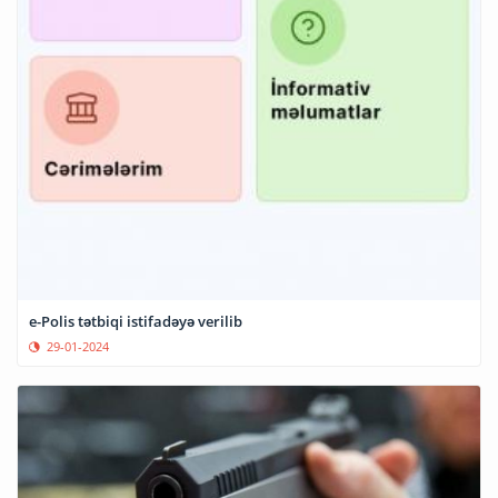
e-Polis tətbiqi istifadəyə verilib
29-01-2024