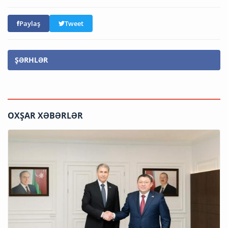
Paylaş
Tweet
ŞƏRHLƏR
OXŞAR XƏBƏRLƏR