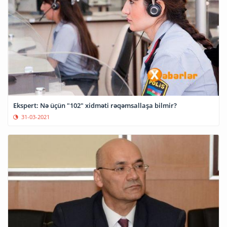
Ekspert: Nə üçün "102" xidməti rəqəmsallaşa bilmir?
31-03-2021