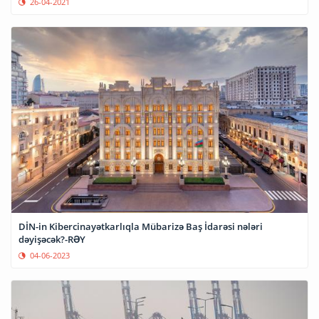
26-04-2021
DİN-in Kibercinayətkarlıqla Mübarizə Baş İdarəsi nələri
dəyişəcək?-RƏY
04-06-2023