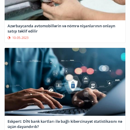
Azərbaycanda avtomobillərin və nömrə nişanlarının onlayn
satışı təklif edilir
10-05-2023
Eskpert: DİN bank kartları ilə bağlı kibercinayət statistikasını nə
üçün dayandırıb?