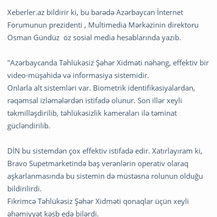
Xeberler.az bildirir ki, bu barədə Azərbaycan İnternet
Forumunun prezidenti , Multimedia Mərkəzinin direktoru
Osman Gündüz öz sosial media hesablarında yazıb.
"Azərbaycanda Təhlükəsiz Şəhər Xidməti nəhəng, effektiv bir
video-müşahidə və informasiya sistemidir.
Onlarla alt sistemləri var. Biometrik identifikasiyalardan,
rəqəmsal izləmələrdən istifadə olunur. Son illər xeyli
təkmilləşdirilib, təhlükəsizlik kameraları ilə təminat
gücləndirilib.
DİN bu sistemdən çox effektiv istifadə edir. Xatırlayıram ki,
Bravo Supetmarketində baş verənlərin operativ olaraq
aşkarlanmasında bu sistemin də müstəsna rolunun olduğu
bildirilirdi.
Fikrimcə Təhlükəsiz Şəhər Xidməti qonaqlar üçün xeyli
əhəmiyyət kəsb edə bilərdi.