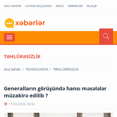
ANA SƏHİFƏ
LAYİHƏ HAQQINDA
ARXİV
XƏBƏRLƏR
ƏLAQƏ
TƏHLÜKƏSİZLİK
Ana Səhifə
TEXNOLOGİYA
TƏHLÜKƏSİZLİK
Generalların görüşündə hansı məsələlər
müzakirə edilib ?
17-02-2024
10:30