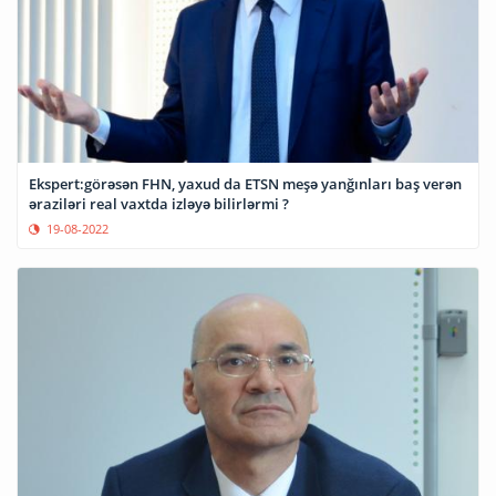
Ekspert:görəsən FHN, yaxud da ETSN meşə yanğınları baş verən
əraziləri real vaxtda izləyə bilirlərmi ?
19-08-2022