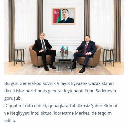
Bu gün General-polkovnik Vilayət Eyvazov Qazaxıstanın
daxili işlər naziri polis general-leytenantı Erjan Sadenovla
görüşüb.
Diqqətimi cəlb etdi ki, qonaqlara Təhlükəsiz Şəhər Xidməti
və Nəqliyyatı İntellektual İdarəetmə Mərkəzi də təqdim
edilib.