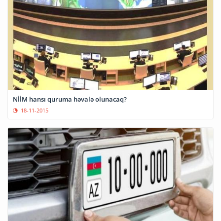
NİİM hansı quruma həvalə olunacaq?
18-11-2015