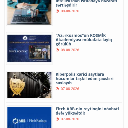
intellektdən istifadəyə nəzarəti
sərtləşdirir
08-08-2026
“Azərkosmos”un KOSMİK
Akademiyası mükafata layiq
görülüb
08-08-2026
Kiberpolis xarici saytlara
hücumlar təşkil edən şəxsləri
saxlayıb
07-08-2026
Fitch ABB-nin reytinqini növbəti
dəfə yüksəltdi!
07-08-2026