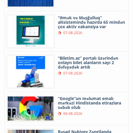
“Əmək və Məşğulluq”
altsistemində hazırda 65 mindən
çox aktiv vakansiya var
07-08-2026
“Biletim.az” portalı üzərindən
onlayn bilet alanların sayı 2
dəfəyədək artıb
07-08-2026
“Google”un məlumat emalı
mərkəzi Hindistanda etirazlara
səbəb olub
06-08-2026
Rəşad Nəbiyev Zəngilanda