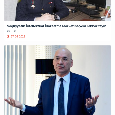
Nəqliyyatın İntellektual İdarəetmə Mərkəzinə yeni rəhbər təyin
edilib
27-04-2022