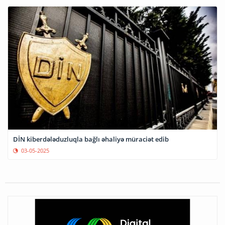
DİN kiberdələduzluqla bağlı əhaliyə müraciət edib
03-05-2025