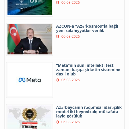
06-08-2026
AZCON-a "Azərkosmos"la bağlı
yeni səlahiyyətlər verilib
06-08-2026
“Meta”nın süni intellekti test
zamanı başqa şirkətin sisteminə
daxil olub
06-08-2026
Azərbaycanın rəqəmsal idarəçilik
model iki beynəlxalq mükafata
layiq görülüb
06-08-2026