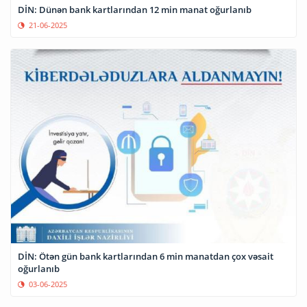
DİN: Dünən bank kartlarından 12 min manat oğurlanıb
21-06-2025
DİN: Ötən gün bank kartlarından 6 min manatdan çox vəsait
oğurlanıb
03-06-2025