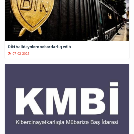
DİN Valideynlərə xəbərdarlıq edib
07-02-2025