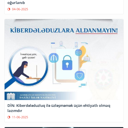
oğurlanıb
04-06-2025
DİN: Kiberdələduzluq ilə üzləşməmək üçün ehtiyatlı olmaq
lazımdır
11-06-2025