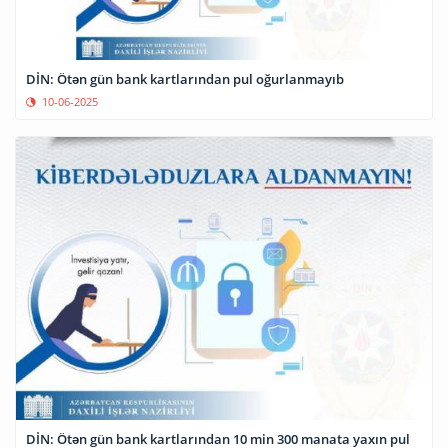
DİN: Ötən gün bank kartlarından pul oğurlanmayıb
10-06-2025
DİN: Ötən gün bank kartlarından 10 min 300 manata yaxın pul