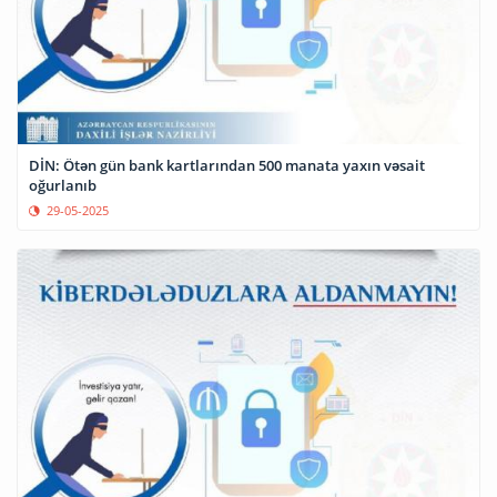
DİN: Ötən gün bank kartlarından 500 manata yaxın vəsait
oğurlanıb
29-05-2025