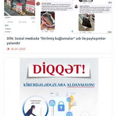
DİN: Sosial mediada “İtirilmiş bağlamalar” adı ilə paylaşımlar
yalandır
26-01-2025