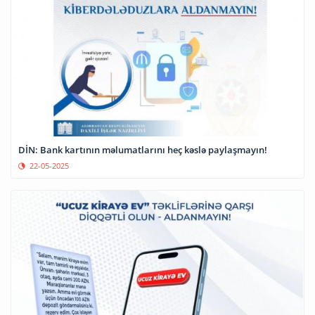
DİN: Bank kartının məlumatlarını heç kəslə paylaşmayın!
22-05-2025