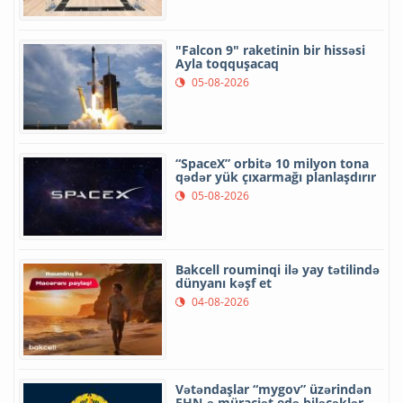
"Falcon 9" raketinin bir hissəsi
Ayla toqquşacaq
05-08-2026
“SpaceX” orbitə 10 milyon tona
qədər yük çıxarmağı planlaşdırır
05-08-2026
Bakcell rouminqi ilə yay tətilində
dünyanı kəşf et
04-08-2026
Vətəndaşlar “mygov” üzərindən
FHN-ə müraciət edə biləcəklər