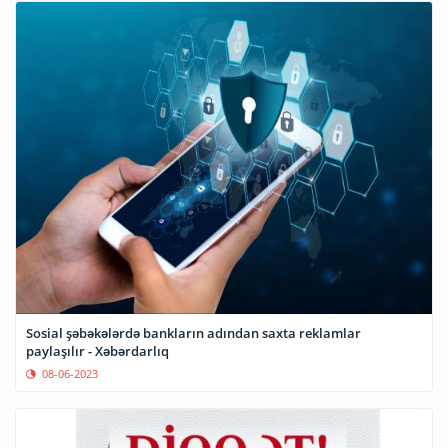
Sosial şəbəkələrdə bankların adından saxta reklamlar
paylaşılır - Xəbərdarlıq
08-06-2023