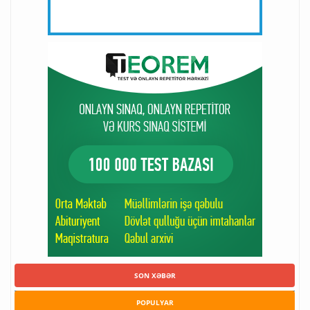
SON XƏBƏR
POPULYAR