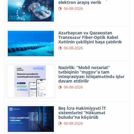
elektron arayış verib
06-08-2026
Azərbaycan və Qazaxıstan
Transxəzər Fiber-Optik Kabel
Xəttinin çəkilişini başa çatdırıb
06-08-2026
Nazirlik: “Mobil notariat”
tətbiqinin “mygov”a tam
inteqrasiyası istiqamətində işlər
davam etdirilir
06-08-2026
Beş İcra Hakimiyyəti İT
sistemlərini “Hökumət
buludu”na köçürüb
06-08-2026