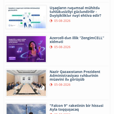
Uşaqların rəqəmsal mühitdə
təhlükəsizliyi gücləndirilir -
Dəyişikliklər nəyi ehtiva edir?
05-08-2026
Azercell-dən illik “ZengimCELL”
xidməti
05-08-2026
Nazir Qazaxıstanın Prezident
Administrasiyası rəhbərinin
müavini ilə görüşüb
05-08-2026
"Falcon 9" raketinin bir hissəsi
Ayla toqquşacaq