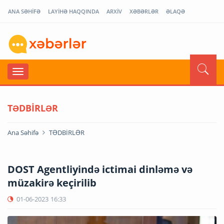
ANA SƏHİFƏ
LAYİHƏ HAQQINDA
ARXİV
XƏBƏRLƏR
ƏLAQƏ
TƏDBİRLƏR
Ana Səhifə
TƏDBİRLƏR
DOST Agentliyində ictimai dinləmə və
müzakirə keçirilib
01-06-2023
16:33