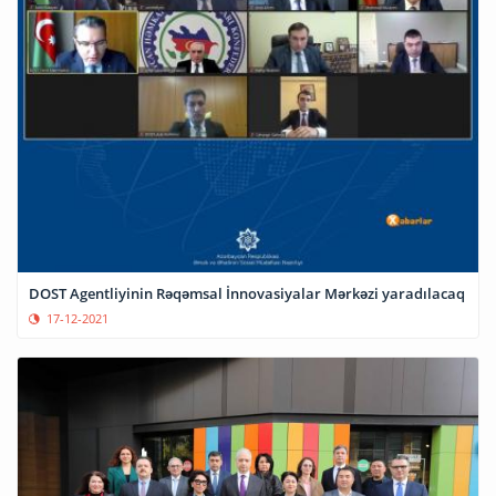
DOST Agentliyinin Rəqəmsal İnnovasiyalar Mərkəzi yaradılacaq
17-12-2021