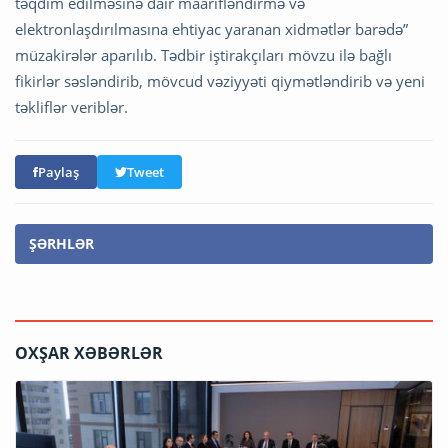
təqdim edilməsinə dair maarifləndirmə və
elektronlaşdırılmasına ehtiyac yaranan xidmətlər barədə”
müzakirələr aparılıb. Tədbir iştirakçıları mövzu ilə bağlı
fikirlər səsləndirib, mövcud vəziyyəti qiymətləndirib və yeni
təkliflər veriblər.
Paylaş
Tweet
ŞƏRHLƏR
OXŞAR XƏBƏRLƏR