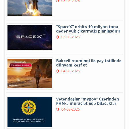
05-08-2026
“SpaceX” orbitə 10 milyon tona
qədər yük çıxarmağı planlaşdırır
05-08-2026
Bakcell rouminqi ilə yay tətilində
dünyanı kəşf et
04-08-2026
Vətəndaşlar “mygov” üzərindən
FHN-ə müraciət edə biləcəklər
04-08-2026