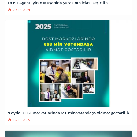
DOST Agentliyinin Müşahidə Şurasının iclası keçirilib
29-12-2024
9 ayda DOST mərkəzlərində 658 min vətəndaşa xidmət göstərilib
16-10-2025