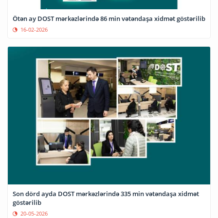
Ötən ay DOST mərkəzlərində 86 min vətəndaşa xidmət göstərilib
16-02-2026
Son dörd ayda DOST mərkəzlərində 335 min vətəndaşa xidmət
göstərilib
20-05-2026