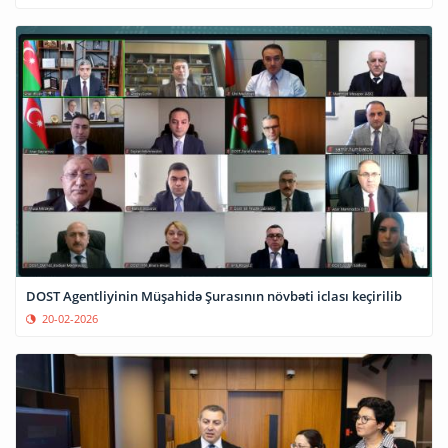
DOST Agentliyinin Müşahidə Şurasının növbəti iclası keçirilib
20-02-2026