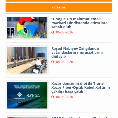
YAZARLAR
“Google”un məlumat emalı
mərkəzi Hindistanda etirazlara
səbəb olub
06-08-2026
Rəşad Nəbiyev Zəngilanda
vətəndaşların müraciətlərini
dinləyib
06-08-2026
Xəzər dənizinin dibi ilə Trans-
Xəzər Fiber-Optik Kabel Xəttinin
çəkilişi başa çatıb
06-08-2026