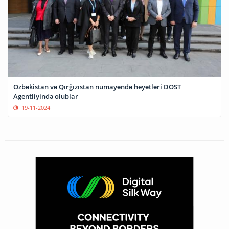
Özbəkistan və Qırğızıstan nümayəndə heyətləri DOST
Agentliyində olublar
19-11-2024