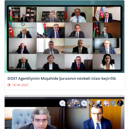
DOST Agentliyinin Müşahidə Şurasının növbəti iclası keçirilib
18-04-2025