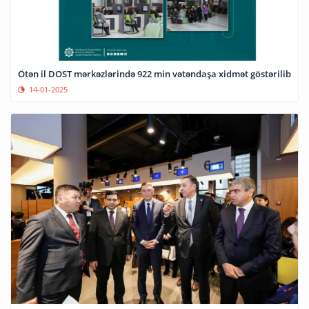
Ötən il DOST mərkəzlərində 922 min vətəndaşa xidmət göstərilib
14-01-2025