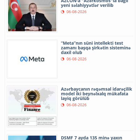
AZCON-a "Azərkosmos"la bağlı
yeni səlahiyyətlər verilib
06-08-2026
“Meta”nın süni intellekti test
zamanı başqa şirkətin sisteminə
daxil olub
06-08-2026
Azərbaycanın rəqəmsal idarəçilik
model iki beynəlxalq mükafata
layiq görülüb
06-08-2026
DSMF 7 ayda 135 minə yaxın