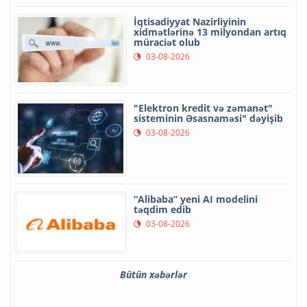
İqtisadiyyat Nazirliyinin
xidmətlərinə 13 milyondan artıq
müraciət olub
03-08-2026
"Elektron kredit və zəmanət"
sisteminin Əsasnaməsi" dəyişib
03-08-2026
“Alibaba” yeni AI modelini
təqdim edib
03-08-2026
Bütün xəbərlər