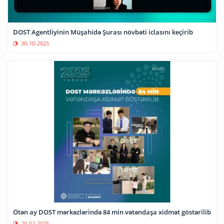
DOST Agentliyinin Müşahidə Şurası növbəti iclasını keçirib
30-10-2025
Ötən ay DOST mərkəzlərində 84 min vətəndaşa xidmət göstərilib
20-02-2025