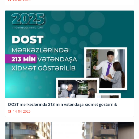
DOST mərkəzlərində 213 min vətəndaşa xidmət göstərilib
14-04-2025