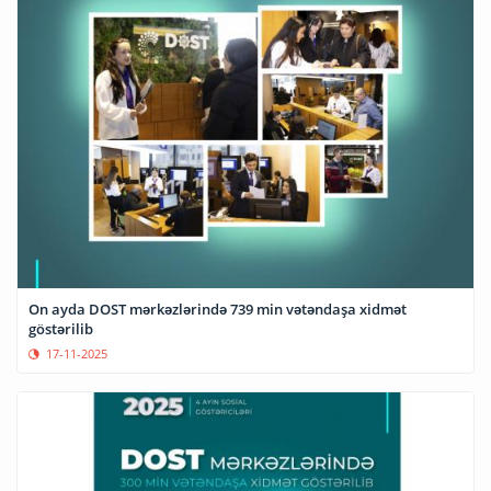
On ayda DOST mərkəzlərində 739 min vətəndaşa xidmət
göstərilib
17-11-2025