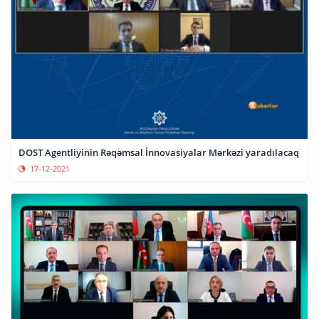
DOST Agentliyinin Rəqəmsal İnnovasiyalar Mərkəzi yaradılacaq
17-12-2021