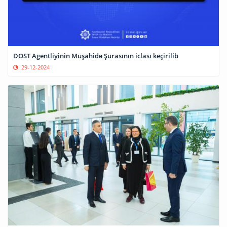
DOST Agentliyinin Müşahidə Şurasının iclası keçirilib
29-12-2024