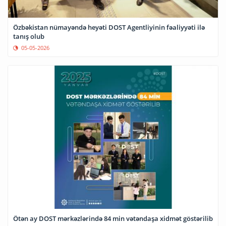
Özbəkistan nümayəndə heyəti DOST Agentliyinin fəaliyyəti ilə
tanış olub
05-05-2026
Ötən ay DOST mərkəzlərində 84 min vətəndaşa xidmət göstərilib