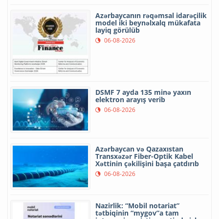
Azərbaycanın rəqəmsal idarəçilik
model iki beynəlxalq mükafata
layiq görülüb
06-08-2026
DSMF 7 ayda 135 minə yaxın
elektron arayış verib
06-08-2026
Azərbaycan və Qazaxıstan
Transxəzər Fiber-Optik Kabel
Xəttinin çəkilişini başa çatdırıb
06-08-2026
Nazirlik: “Mobil notariat”
tətbiqinin “mygov”a tam