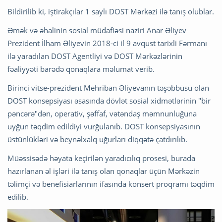
Bildirilib ki, iştirakçılar 1 saylı DOST Mərkəzi ilə tanış olublar.
Əmək və əhalinin sosial müdafiəsi naziri Anar Əliyev
Prezident İlham Əliyevin 2018-ci il 9 avqust tarixli Fərmanı
ilə yaradılan DOST Agentliyi və DOST Mərkəzlərinin
fəaliyyəti barədə qonaqlara məlumat verib.
Birinci vitse-prezident Mehriban Əliyevanın təşəbbüsü olan
DOST konsepsiyası əsasında dövlət sosial xidmətlərinin "bir
pəncərə"dən, operativ, şəffaf, vətəndaş məmnunluğuna
uyğun təqdim edildiyi vurğulanıb. DOST konsepsiyasının
üstünlükləri və beynəlxalq uğurları diqqətə çatdırılıb.
Müəssisədə həyata keçirilən yaradıcılıq prosesi, burada
hazırlanan əl işləri ilə tanış olan qonaqlar üçün Mərkəzin
təlimçi və benefisiarlarının ifasında konsert proqramı təqdim
edilib.