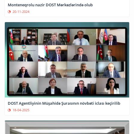
Monteneqrolu nazir DOST Mərkəzlərində olub
20-11-2024
DOST Agentliyinin Müşahidə Şurasının növbəti iclası keçirilib
18-04-2025