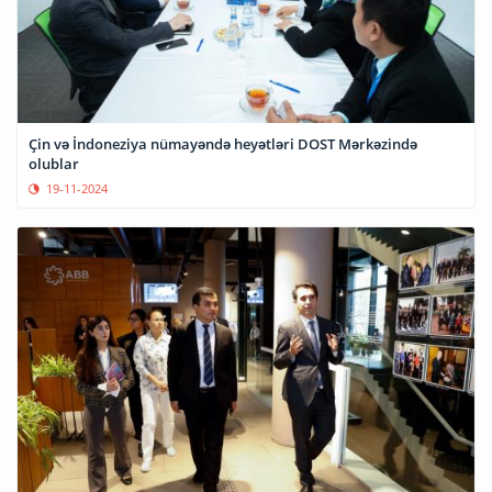
Çin və İndoneziya nümayəndə heyətləri DOST Mərkəzində
olublar
19-11-2024