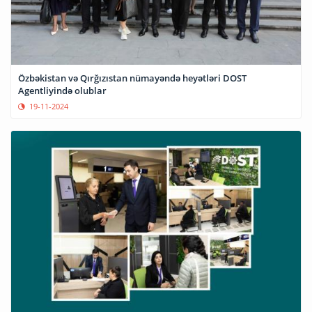
Özbəkistan və Qırğızıstan nümayəndə heyətləri DOST
Agentliyində olublar
19-11-2024