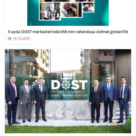
9 ayda DOST mərkəzlərində 658 min vətəndaşa xidmət göstərilib
16-10-2025