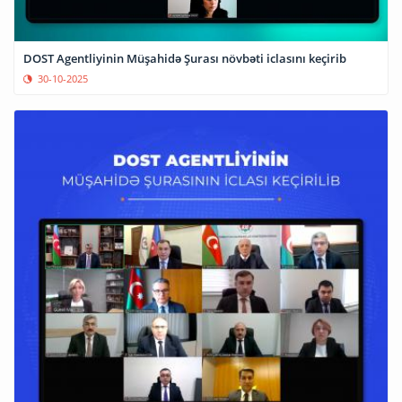
DOST Agentliyinin Müşahidə Şurası növbəti iclasını keçirib
30-10-2025