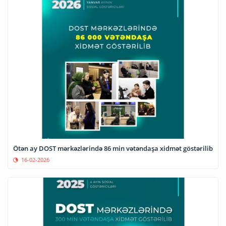
Ötən ay DOST mərkəzlərində 86 min vətəndaşa xidmət göstərilib
16-02-2026