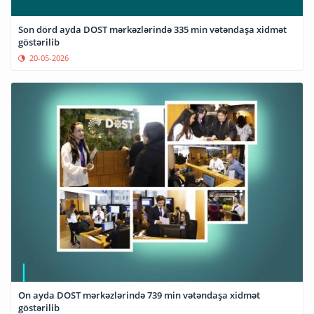
Son dörd ayda DOST mərkəzlərində 335 min vətəndaşa xidmət
göstərilib
20-05-2026
On ayda DOST mərkəzlərində 739 min vətəndaşa xidmət
göstərilib