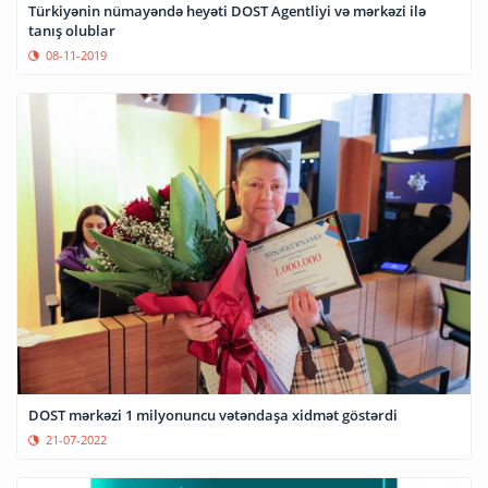
Türkiyənin nümayəndə heyəti DOST Agentliyi və mərkəzi ilə
tanış olublar
08-11-2019
DOST mərkəzi 1 milyonuncu vətəndaşa xidmət göstərdi
21-07-2022