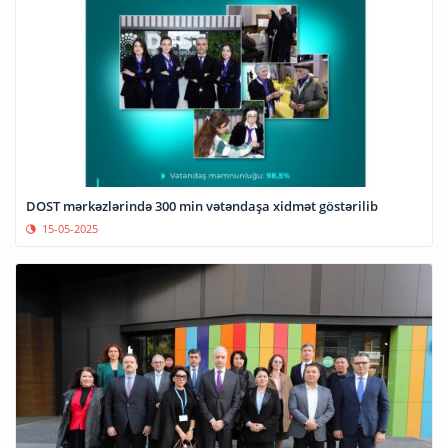
DOST mərkəzlərində 300 min vətəndaşa xidmət göstərilib
15-05-2025