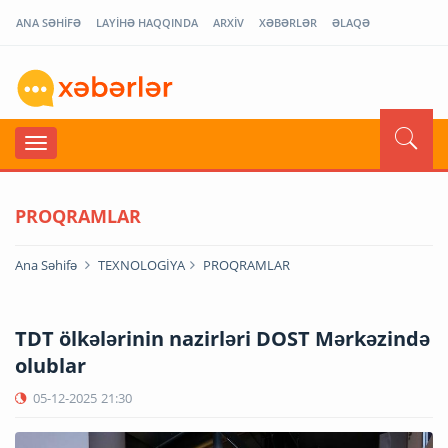
ANA SƏHİFƏ
LAYİHƏ HAQQINDA
ARXİV
XƏBƏRLƏR
ƏLAQƏ
PROQRAMLAR
Ana Səhifə
TEXNOLOGİYA
PROQRAMLAR
TDT ölkələrinin nazirləri DOST Mərkəzində
olublar
05-12-2025
21:30