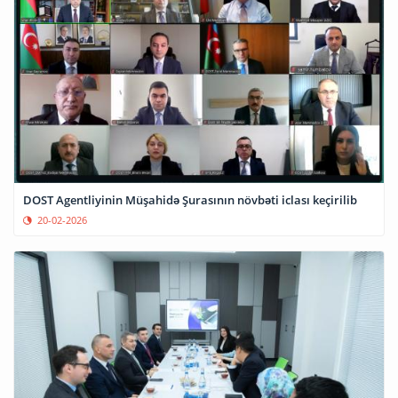
DOST Agentliyinin Müşahidə Şurasının növbəti iclası keçirilib
20-02-2026