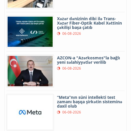
Xəzər dənizinin dibi ilə Trans-
Xəzər Fiber-Optik Kabel Xəttinin
çəkilişi başa çatıb
06-08-2026
AZCON-a "Azərkosmos"la bağlı
yeni səlahiyyətlər verilib
06-08-2026
“Meta”nın süni intellekti test
zamanı başqa şirkətin sisteminə
daxil olub
06-08-2026