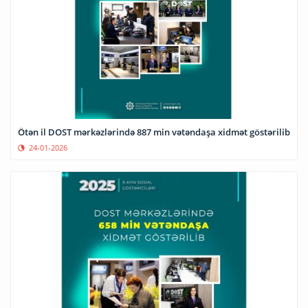
Ötən il DOST mərkəzlərində 887 min vətəndaşa xidmət göstərilib
24-01-2026