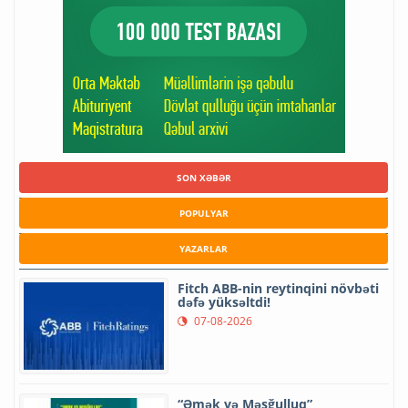
SON XƏBƏR
POPULYAR
YAZARLAR
Fitch ABB-nin reytinqini növbəti
dəfə yüksəltdi!
07-08-2026
“Əmək və Məşğulluq”