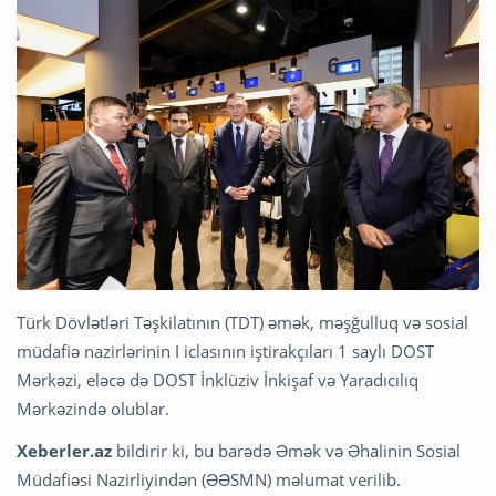
Türk Dövlətləri Təşkilatının (TDT) əmək, məşğulluq və sosial
müdafiə nazirlərinin I iclasının iştirakçıları 1 saylı DOST
Mərkəzi, eləcə də DOST İnklüziv İnkişaf və Yaradıcılıq
Mərkəzində olublar.
Xeberler.az
bildirir ki, bu barədə Əmək və Əhalinin Sosial
Müdafiəsi Nazirliyindən (ƏƏSMN) məlumat verilib.