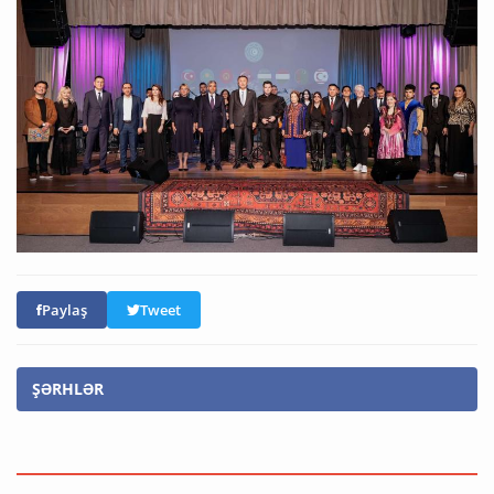
Paylaş
Tweet
ŞƏRHLƏR