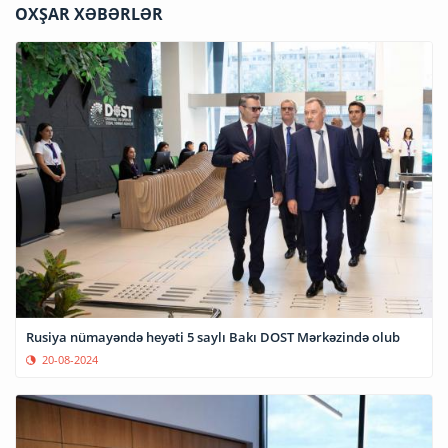
OXŞAR XƏBƏRLƏR
Rusiya nümayəndə heyəti 5 saylı Bakı DOST Mərkəzində olub
20-08-2024