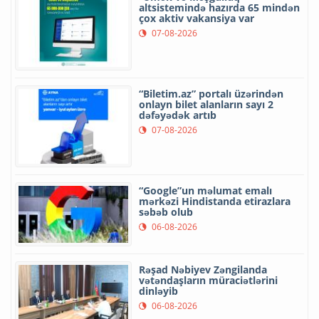
altsistemində hazırda 65 mindən
çox aktiv vakansiya var
07-08-2026
“Biletim.az” portalı üzərindən
onlayn bilet alanların sayı 2
dəfəyədək artıb
07-08-2026
“Google”un məlumat emalı
mərkəzi Hindistanda etirazlara
səbəb olub
06-08-2026
Rəşad Nəbiyev Zəngilanda
vətəndaşların müraciətlərini
dinləyib
06-08-2026