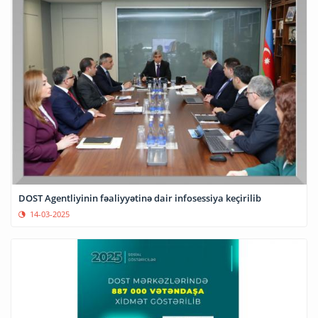
DOST Agentliyinin fəaliyyətinə dair infosessiya keçirilib
14-03-2025