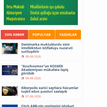
SON XƏBƏR
POPULYAR
YAZARLAR
Danimarka məktəblərdə süni
intellektdən istifadəyə nəzarəti
sərtləşdirir
08-08-2026
“Azərkosmos”un KOSMİK
Akademiyası mükafata layiq
görülüb
08-08-2026
Kiberpolis xarici saytlara hücumlar
təşkil edən şəxsləri saxlayıb
07-08-2026
Fitch ABB-nin reytinqini növbəti