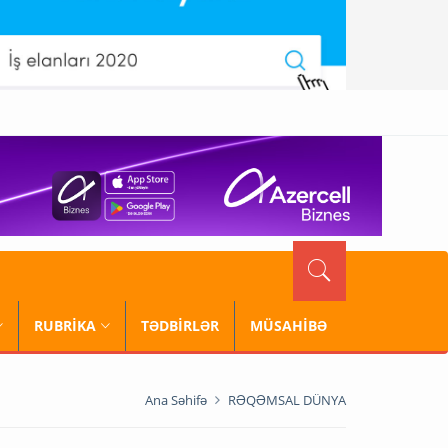
RUBRİKA
TƏDBİRLƏR
MÜSAHİBƏ
Ana Səhifə
RƏQƏMSAL DÜNYA