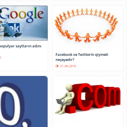
populyar saytların adını
Facebook və Twitterin qiyməti
0
neçəyədir?
21-06-2010