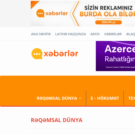
ANA SƏHİFƏ
LAYİHƏ HAQQINDA
ARXİV
XƏBƏRLƏR
ƏLA
RƏQƏMSAL DÜNYA
E - HÖKUMƏT
TE
RƏQƏMSAL DÜNYA