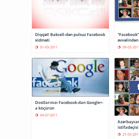
Diqqət! Bakcell-dən pulsuz Facebook
“Facebook” 
xidməti
əvvəlindən
01-03-2011
09-03-201
Dostlarınızı Facebook-dan Google+-
a köçürün
04-07-2011
Azərbayca
istifadəçisi
27-03-201