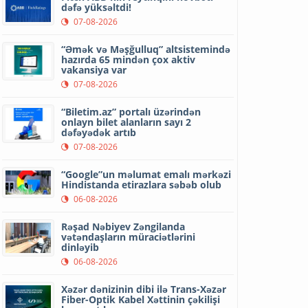
dəfə yüksəltdi!
07-08-2026
“Əmək və Məşğulluq” altsistemində
hazırda 65 mindən çox aktiv
vakansiya var
07-08-2026
“Biletim.az” portalı üzərindən
onlayn bilet alanların sayı 2
dəfəyədək artıb
07-08-2026
“Google”un məlumat emalı mərkəzi
Hindistanda etirazlara səbəb olub
06-08-2026
Rəşad Nəbiyev Zəngilanda
vətəndaşların müraciətlərini
dinləyib
06-08-2026
Xəzər dənizinin dibi ilə Trans-Xəzər
Fiber-Optik Kabel Xəttinin çəkilişi