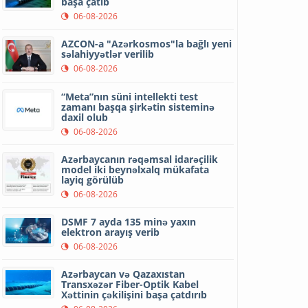
başa çatıb
06-08-2026
AZCON-a "Azərkosmos"la bağlı yeni
səlahiyyətlər verilib
06-08-2026
“Meta”nın süni intellekti test
zamanı başqa şirkətin sisteminə
daxil olub
06-08-2026
Azərbaycanın rəqəmsal idarəçilik
model iki beynəlxalq mükafata
layiq görülüb
06-08-2026
DSMF 7 ayda 135 minə yaxın
elektron arayış verib
06-08-2026
Azərbaycan və Qazaxıstan
Transxəzər Fiber-Optik Kabel
Xəttinin çəkilişini başa çatdırıb