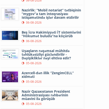
06-08-2026
Nazirlik: “Mobil notariat” tətbiqinin
“mygov”a tam inteqrasiyası
istiqamətində işlər davam etdirilir
06-08-2026
Beş İcra Hakimiyyəti İT sistemlərini
“Hökumət buludu”na köçürüb
06-08-2026
Uşaqların rəqəmsal mühitdə
təhlükəsizliyi gücləndirilir -
Dəyişikliklər nəyi ehtiva edir?
05-08-2026
Azercell-dən illik “ZengimCELL”
xidməti
05-08-2026
Nazir Qazaxıstanın Prezident
Administrasiyası rəhbərinin
müavini ilə görüşüb
05-08-2026