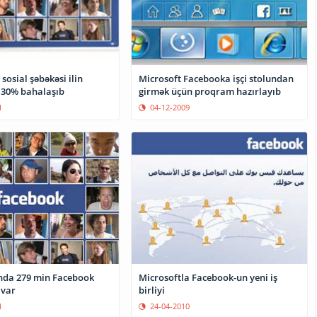
sosial şəbəkəsi ilin
Microsoft Facebooka işçi stolundan
 30% bahalaşıb
girmək üçün proqram hazırlayıb
1
04-12-2009
nda 279 min Facebook
Microsoftla Facebook-un yeni iş
 var
birliyi
1
24-04-2010