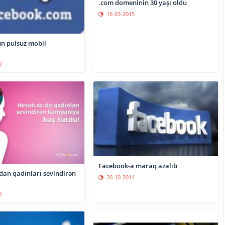
.com domeninin 30 yaşı oldu
16-03-2015
n pulsuz mobil
0
Facebook-a maraq azalıb
dan qadınları sevindirən
26-10-2014
a
0