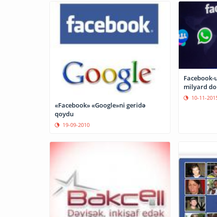
Facebook-u
milyard dol
10-11-201
«Facebook» «Google»ni geridə
qoydu
19-09-2010