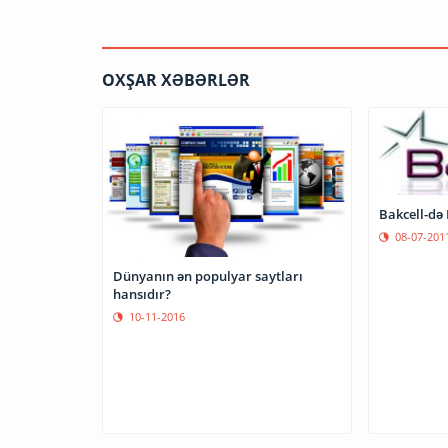
OXŞAR XƏBƏRLƏR
Bakcell-də
08-07-201
Dünyanın ən populyar saytları
hansıdır?
10-11-2016