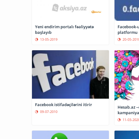
Yeni endirim portalı fəaliyyətə
Facebook-u
başlayıb
platformu
13-05-2019
20-05-201
Facebook istifadəçilərini itirir
Hesab.az –
09-07-2010
kampaniy
11-03-202