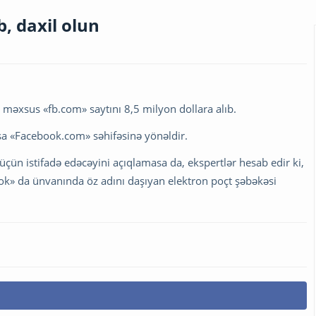
, daxil olun
məxsus «fb.com» saytını 8,5 milyon dollara alıb.
başa «Facebook.com» səhifəsinə yönəldir.
çün istifadə edəcəyini açıqlamasa da, ekspertlər hesab edir ki,
ook» da ünvanında öz adını daşıyan elektron poçt şəbəkəsi