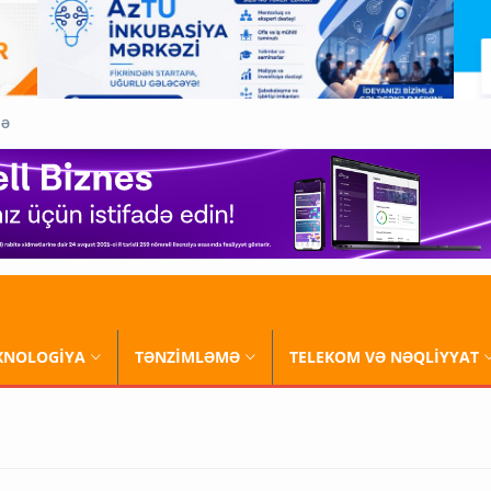
QƏ
XNOLOGİYA
TƏNZİMLƏMƏ
TELEKOM VƏ NƏQLİYYAT