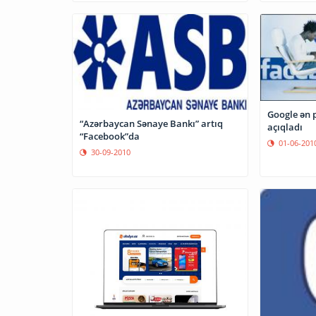
Google ən 
“Azərbaycan Sənaye Bankı” artıq
açıqladı
“Facebook”da
01-06-201
30-09-2010