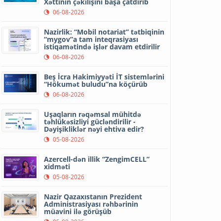
Xəttinin çəkilişini başa çatdırıb
06-08-2026
Nazirlik: “Mobil notariat” tətbiqinin
“mygov”a tam inteqrasiyası
istiqamətində işlər davam etdirilir
06-08-2026
Beş İcra Hakimiyyəti İT sistemlərini
“Hökumət buludu”na köçürüb
06-08-2026
Uşaqların rəqəmsal mühitdə
təhlükəsizliyi gücləndirilir -
Dəyişikliklər nəyi ehtiva edir?
05-08-2026
Azercell-dən illik “ZengimCELL”
xidməti
05-08-2026
Nazir Qazaxıstanın Prezident
Administrasiyası rəhbərinin
müavini ilə görüşüb