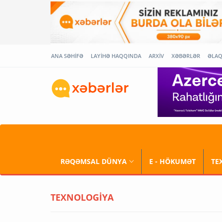
ANA SƏHİFƏ
LAYİHƏ HAQQINDA
ARXİV
XƏBƏRLƏR
ƏLA
RƏQƏMSAL DÜNYA
E - HÖKUMƏT
TE
TEXNOLOGİYA