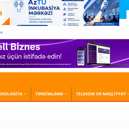
QƏ
XNOLOGİYA
TƏNZİMLƏMƏ
TELEKOM VƏ NƏQLİYYAT