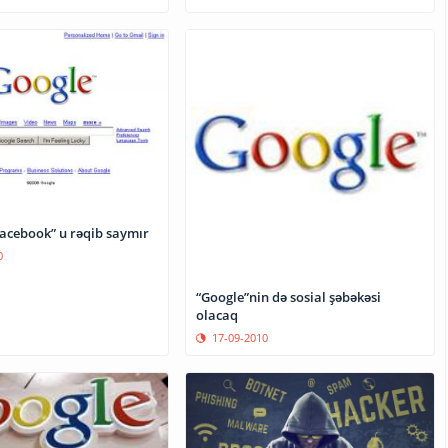
Facebook” u rəqib saymır
0
“Google”nin də sosial şəbəkəsi
olacaq
17-09-2010