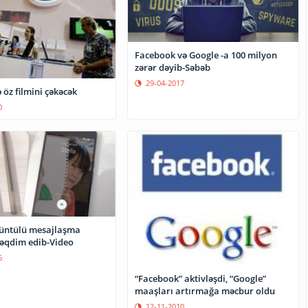
Facebook və Google -a 100 milyon
zərər dəyib-Səbəb
29-04-2017
 öz filmini çəkəcək
0
üntülü mesajlaşma
əqdim edib-Video
6
“Facebook” aktivləşdi, “Google”
maaşları artırmağa məcbur oldu
12-11-2010