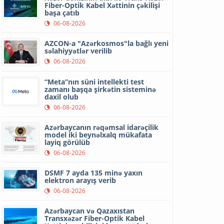
Fiber-Optik Kabel Xəttinin çəkilişi
başa çatıb
06-08-2026
AZCON-a "Azərkosmos"la bağlı yeni
səlahiyyətlər verilib
06-08-2026
“Meta”nın süni intellekti test
zamanı başqa şirkətin sisteminə
daxil olub
06-08-2026
Azərbaycanın rəqəmsal idarəçilik
model iki beynəlxalq mükafata
layiq görülüb
06-08-2026
DSMF 7 ayda 135 minə yaxın
elektron arayış verib
06-08-2026
Azərbaycan və Qazaxıstan
Transxəzər Fiber-Optik Kabel