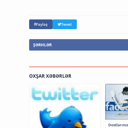
Paylaş
Tweet
ŞƏRHLƏR
OXŞAR XƏBƏRLƏR
Dostlarını