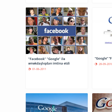
“Google” “
"Facebook" "Google" ilə
əməkdaşlıqdan imtina etdi
28-09-201
01-06-2011