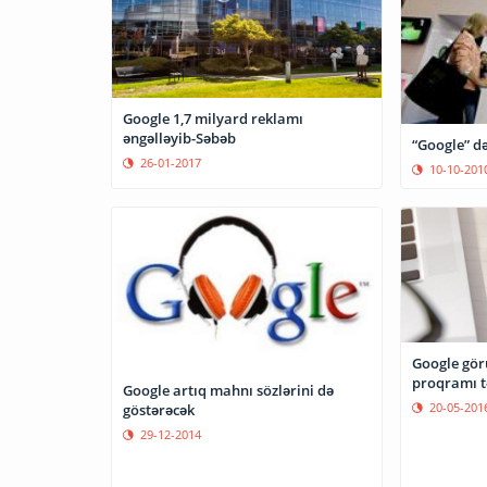
Google 1,7 milyard reklamı
əngəlləyib-Səbəb
“Google” də
26-01-2017
10-10-201
Google gör
proqramı t
Google artıq mahnı sözlərini də
20-05-201
göstərəcək
29-12-2014