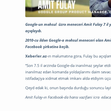
Google-un məhsul üzrə meneceri Amit Fulay 7 il 
açıqlayıb.
2010-cu ildən Google-a məhsul meneceri olan Amit
Facebook şirkətinə keçib.
Xeberler.az
-ın məlumatına görə, Fulay bu açıqlam
“Son 7.5 il ərzində Google-da inanılmaz şeylər etd
inanılmaz edən komanda yoldaşlarımı daim sevəc
istifadəçiyə xidmət etmək imkanı əldə etdiyim üç
Qeyd edək ki, onun başında durduğu sonuncu layi
Amit Fulay-ın Facebook-da hansı vəzifəni icra edəcə