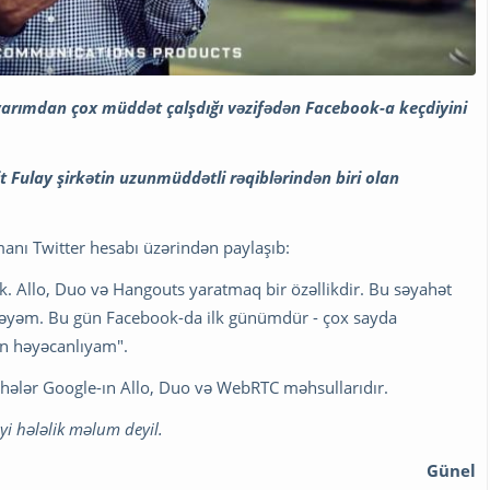
yarımdan çox müddət çalşdığı vəzifədən Facebook-a keçdiyini
 Fulay şirkətin uzunmüddətli rəqiblərindən biri olan
anı Twitter hesabı üzərindən paylaşıb:
ik. Allo, Duo və Hangouts yaratmaq bir özəllikdir. Bu səyahət
əyəm. Bu gün Facebook-da ilk günümdür - çox sayda
ün həyəcanlıyam".
hələr Google-ın Allo, Duo və WebRTC məhsullarıdır.
yi hələlik məlum deyil.
Günel