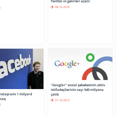
Twitter-in gəlirləri azalır
08-10-2016
1
"Google+" sosial şəbəkəsinin aktiv
istifadəçilərinin sayı 540 milyona
nstaqramı 1 milyard
çatıb
acaq
31-10-2013
2