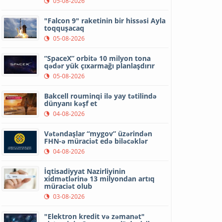
05-08-2026
"Falcon 9" raketinin bir hissəsi Ayla
toqquşacaq
05-08-2026
“SpaceX” orbitə 10 milyon tona
qədər yük çıxarmağı planlaşdırır
05-08-2026
Bakcell rouminqi ilə yay tətilində
dünyanı kəşf et
04-08-2026
Vətəndaşlar “mygov” üzərindən
FHN-ə müraciət edə biləcəklər
04-08-2026
İqtisadiyyat Nazirliyinin
xidmətlərinə 13 milyondan artıq
müraciət olub
03-08-2026
"Elektron kredit və zəmanət"