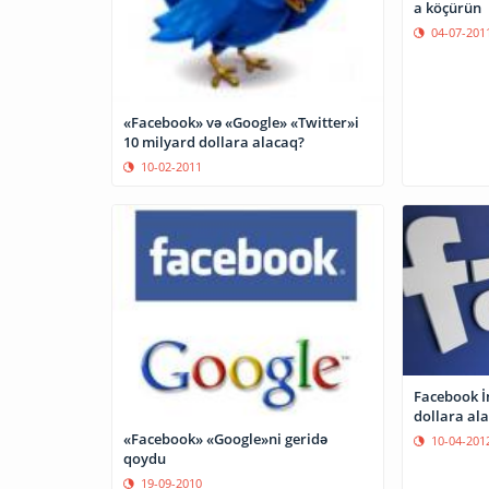
a köçürün
04-07-201
«Facebook» və «Google» «Twitter»i
10 milyard dollara alacaq?
10-02-2011
Facebook İ
dollara al
«Facebook» «Google»ni geridə
10-04-201
qoydu
19-09-2010