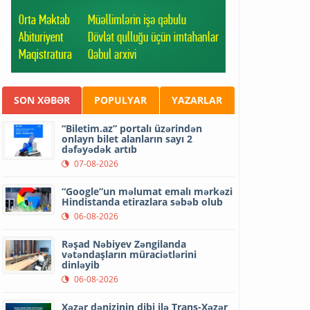
SON XƏBƏR
POPULYAR
YAZARLAR
“Biletim.az” portalı üzərindən
onlayn bilet alanların sayı 2
dəfəyədək artıb
07-08-2026
“Google”un məlumat emalı mərkəzi
Hindistanda etirazlara səbəb olub
06-08-2026
Rəşad Nəbiyev Zəngilanda
vətəndaşların müraciətlərini
dinləyib
06-08-2026
Xəzər dənizinin dibi ilə Trans-Xəzər