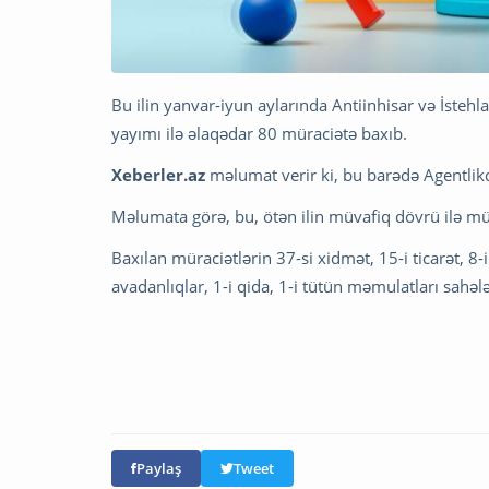
Bu ilin yanvar-iyun aylarında Antiinhisar və İsteh
yayımı ilə əlaqədar 80 müraciətə baxıb.
Xeberler.az
məlumat verir ki, bu barədə Agentlikdə
Məlumata görə, bu, ötən ilin müvafiq dövrü ilə 
Baxılan müraciətlərin 37-si xidmət, 15-i ticarət, 8-i
avadanlıqlar, 1-i qida, 1-i tütün məmulatları sahələ
Paylaş
Tweet