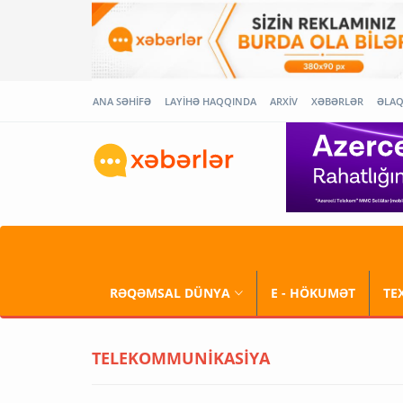
ANA SƏHİFƏ
LAYİHƏ HAQQINDA
ARXİV
XƏBƏRLƏR
ƏLA
RƏQƏMSAL DÜNYA
E - HÖKUMƏT
TE
TELEKOMMUNİKASİYA