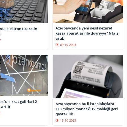
Azərbaycanda yeni nəsil nəzarət
da elektron ticarətin
kassa aparatları ilə dövriyyə 16 faiz
b
artıb
7
09-10-2023
"un ixrac gəlirləri 2
Azərbaycanda bu il istehlakçılara
 artıb
113 milyon manat ƏDV məbləği geri
1
qaytarılıb
13-10-2023