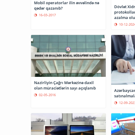
Mobil operatorlar ilin əvvəlində nə
Dövlət Xid
qədər qazanıb?
protokollar
16-03-2017
azalma ol
10-12-202
Nazirliyin Çağrı Mərkəzinə daxil
olan müraciətlərin sayı açıqlanıb
Azərbaycan
02-05-2016
satınalmal
12-09-202