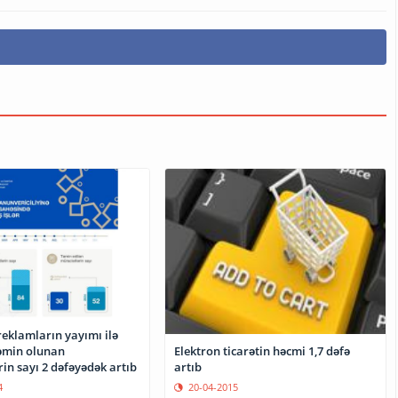
eklamların yayımı ilə
Elektron ticarətin həcmi 1,7 dəfə
əmin olunan
artıb
in sayı 2 dəfəyədək artıb
20-04-2015
4