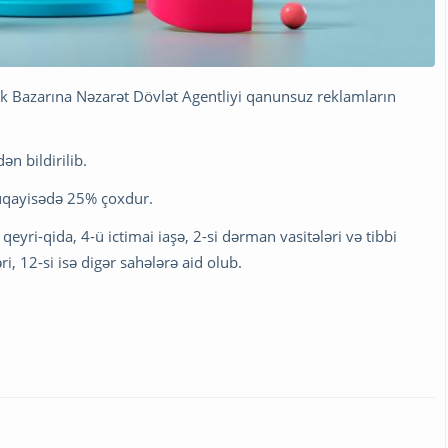
lak Bazarına Nəzarət Dövlət Agentliyi qanunsuz reklamların
n bildirilib.
müqayisədə 25% çoxdur.
 qeyri-qida, 4-ü ictimai iaşə, 2-si dərman vasitələri və tibbi
ri, 12-si isə digər sahələrə aid olub.