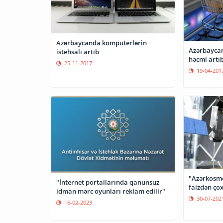
Azərbaycanda kompüterlərin
Azərbaycan
istehsalı artıb
həcmi artı
25-11-2017
19-04-201
"Azərkosmos
"İnternet portallarında qanunsuz
faizdən çox
idman mərc oyunları reklam edilir"
30-07-202
16-02-2023