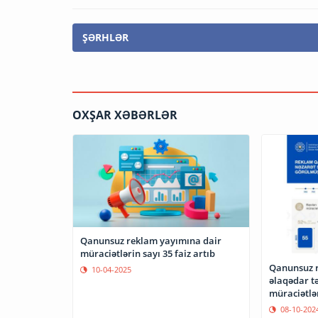
ŞƏRHLƏR
OXŞAR XƏBƏRLƏR
Qanunsuz reklam yayımına dair
müraciətlərin sayı 35 faiz artıb
Qanunsuz r
10-04-2025
əlaqədar t
müraciətlər
08-10-202