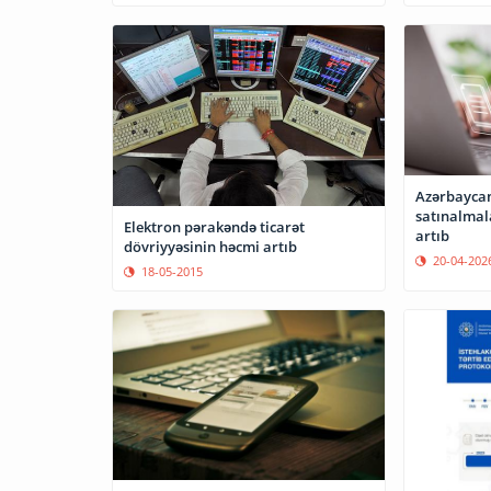
Azərbaycan
satınalmal
Elektron pərakəndə ticarət
artıb
dövriyyəsinin həcmi artıb
20-04-202
18-05-2015