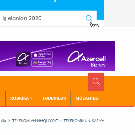
RUBRİKA
TƏDBİRLƏR
MÜSAHİBƏ
hifə
TELEKOM VƏ NƏQLİYYAT
TELEKOMMUNİKASİYA