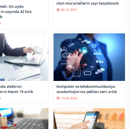
olan müraciətlərin sayı hesablanıb
məti: On ayda
06-10-2015
ın sayında 42 faiz
ub
4
da elektron
Kompüter və telekommunikasiya
arın həcmi 19 artıb
avadanlıqlarına çəkilən xərc artıb
3
14-04-2026