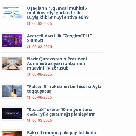
Uşaqların rəqəmsal mühitdə
təhlükəsizliyi gücləndirilir -
Dəyişikliklər nəyi ehtiva edir?
05-08-2026
Azercell-dən illik “ZengimCELL”
xidməti
05-08-2026
Nazir Qazaxıstanın Prezident
Administrasiyası rəhbərinin
müavini ilə görüşüb
05-08-2026
"Falcon 9" raketinin bir hissəsi Ayla
toqquşacaq
05-08-2026
“SpaceX” orbitə 10 milyon tona
qədər yük çıxarmağı planlaşdırır
05-08-2026
Bakcell rouminqi ilə yay tətilində