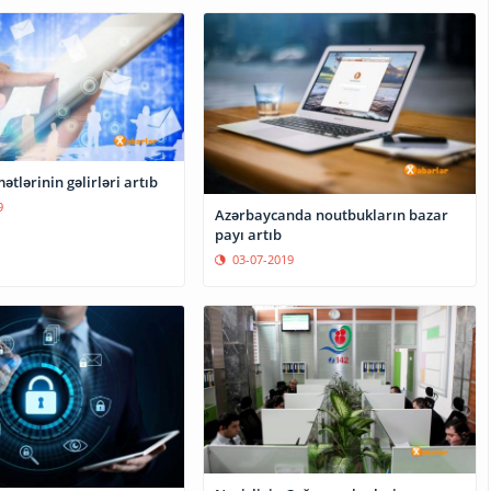
ətlərinin gəlirləri artıb
9
Azərbaycanda noutbukların bazar
payı artıb
03-07-2019