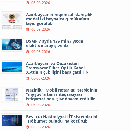
06-08-2026
Azərbaycanın rəqəmsal idarəçilik
model iki beynəlxalq mükafata
layiq görülüb
06-08-2026
DSMF 7 ayda 135 minə yaxın
elektron arayış verib
06-08-2026
Azərbaycan və Qazaxıstan
Transxəzər Fiber-Optik Kabel
Xəttinin çəkilişini başa çatdırıb
06-08-2026
Nazirlik: “Mobil notariat” tətbiqinin
“mygov”a tam inteqrasiyası
istiqamətində işlər davam etdirilir
06-08-2026
Beş İcra Hakimiyyəti İT sistemlərini
“Hökumət buludu”na köçürüb
06-08-2026