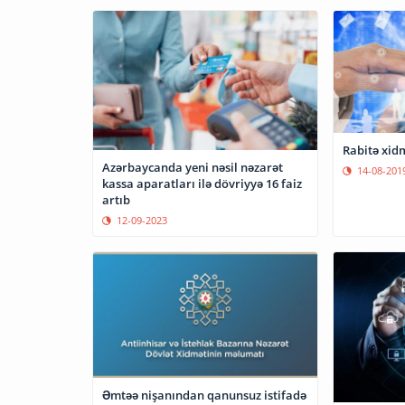
Rabitə xidm
Azərbaycanda yeni nəsil nəzarət
14-08-201
kassa aparatları ilə dövriyyə 16 faiz
artıb
12-09-2023
Əmtəə nişanından qanunsuz istifadə