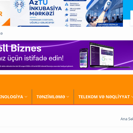
QƏ
XNOLOGİYA
TƏNZİMLƏMƏ
TELEKOM VƏ NƏQLİYYAT
Ana Sə