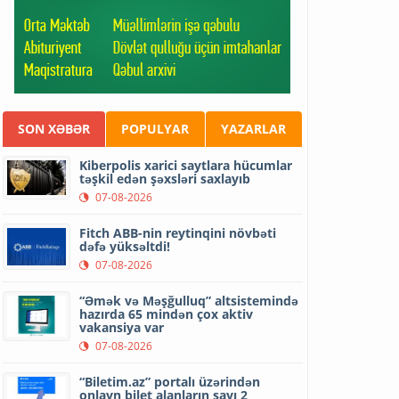
SON XƏBƏR
POPULYAR
YAZARLAR
Kiberpolis xarici saytlara hücumlar
təşkil edən şəxsləri saxlayıb
07-08-2026
Fitch ABB-nin reytinqini növbəti
dəfə yüksəltdi!
07-08-2026
“Əmək və Məşğulluq” altsistemində
hazırda 65 mindən çox aktiv
vakansiya var
07-08-2026
“Biletim.az” portalı üzərindən
onlayn bilet alanların sayı 2