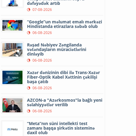
dəfəyədək artıb
07-08-2026
“Google”un məlumat emalı mərkəzi
Hindistanda etirazlara səbəb olub
06-08-2026
Rəşad Nəbiyev Zəngilanda
vətəndaşların müraciətlərini
dinləyib
06-08-2026
Xəzər dənizinin dibi ilə Trans-Xəzər
Fiber-Optik Kabel Xəttinin çəkilişi
başa çatıb
06-08-2026
AZCON-a "Azərkosmos"la bağlı yeni
səlahiyyətlər verilib
06-08-2026
“Meta”nın süni intellekti test
zamanı başqa şirkətin sisteminə
daxil olub