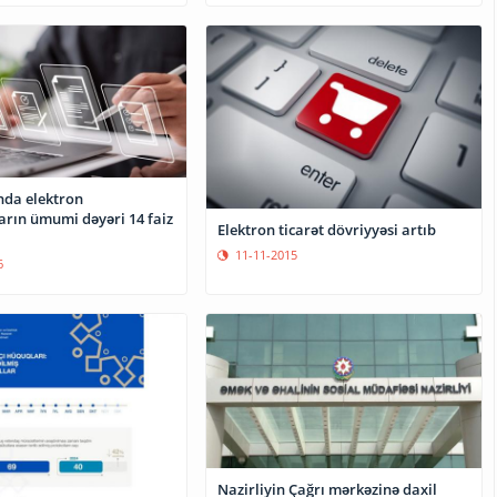
da elektron
arın ümumi dəyəri 14 faiz
Elektron ticarət dövriyyəsi artıb
11-11-2015
6
Nazirliyin Çağrı mərkəzinə daxil