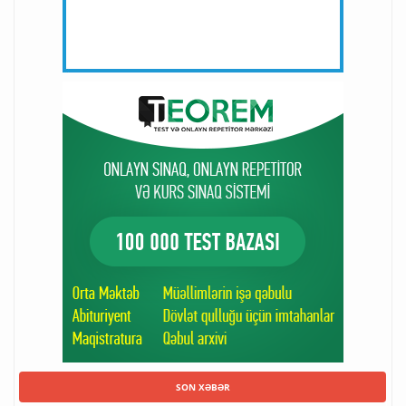
SON XƏBƏR