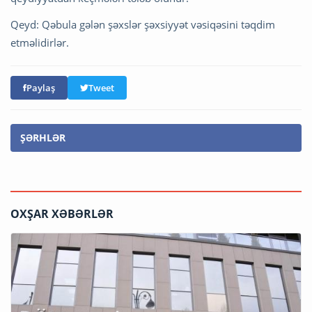
Qeyd: Qəbula gələn şəxslər şəxsiyyət vəsiqəsini təqdim
etməlidirlər.
Paylaş
Tweet
ŞƏRHLƏR
OXŞAR XƏBƏRLƏR