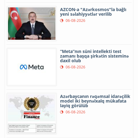
AZCON-a "Azərkosmos"la bağlı
yeni səlahiyyətlər verilib
06-08-2026
“Meta”nın süni intellekti test
zamanı başqa şirkətin sisteminə
daxil olub
06-08-2026
Azərbaycanın rəqəmsal idarəçilik
model iki beynəlxalq mükafata
layiq görülüb
06-08-2026