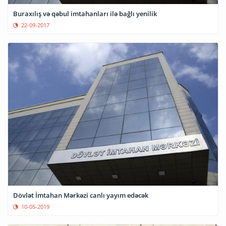
Buraxılış və qəbul imtahanları ilə bağlı yenilik
22-09-2017
Dövlət İmtahan Mərkəzi canlı yayım edəcək
10-05-2019