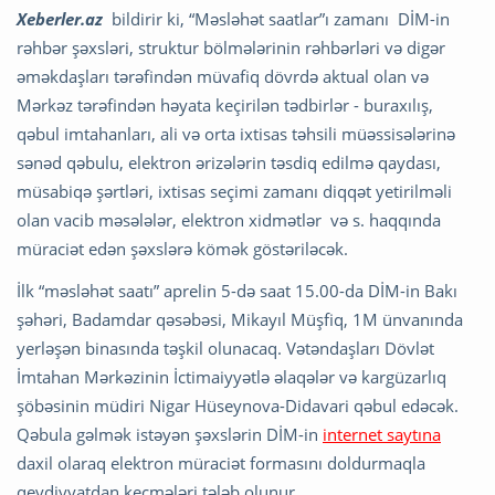
Xeberler.az
bildirir ki, “Məsləhət saatlar”ı zamanı DİM-in
rəhbər şəxsləri, struktur bölmələrinin rəhbərləri və digər
əməkdaşları tərəfindən müvafiq dövrdə aktual olan və
Mərkəz tərəfindən həyata keçirilən tədbirlər - buraxılış,
qəbul imtahanları, ali və orta ixtisas təhsili müəssisələrinə
sənəd qəbulu, elektron ərizələrin təsdiq edilmə qaydası,
müsabiqə şərtləri, ixtisas seçimi zamanı diqqət yetirilməli
olan vacib məsələlər, elektron xidmətlər və s. haqqında
müraciət edən şəxslərə kömək göstəriləcək.
İlk “məsləhət saatı” aprelin 5-də saat 15.00-da DİM-in Bakı
şəhəri, Badamdar qəsəbəsi, Mikayıl Müşfiq, 1M ünvanında
yerləşən binasında təşkil olunacaq. Vətəndaşları Dövlət
İmtahan Mərkəzinin İctimaiyyətlə əlaqələr və kargüzarlıq
şöbəsinin müdiri Nigar Hüseynova-Didavari qəbul edəcək.
Qəbula gəlmək istəyən şəxslərin DİM-in
internet saytına
daxil olaraq elektron müraciət formasını doldurmaqla
qeydiyyatdan keçmələri tələb olunur.