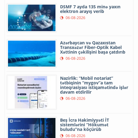
DSMF 7 ayda 135 minə yaxın
elektron arayış verib
06-08-2026
Azərbaycan və Qazaxıstan
Transxəzər Fiber-Optik Kabel
Xəttinin çəkilişini başa çatdırıb
06-08-2026
Nazirlik: “Mobil notariat”
tətbiqinin “mygov”a tam
inteqrasiyası istiqamətində işlər
davam etdirilir
06-08-2026
Beş İcra Hakimiyyəti İT
sistemlərini “Hökumət
buludu”na köçürüb
06-08-2026