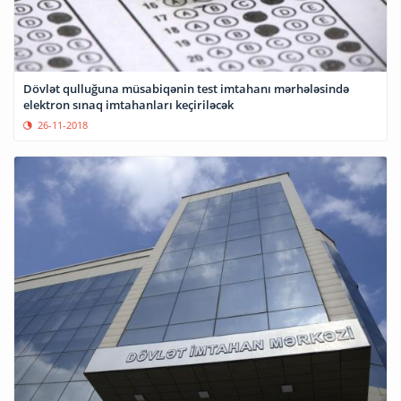
Dövlət qulluğuna müsabiqənin test imtahanı mərhələsində
elektron sınaq imtahanları keçiriləcək
26-11-2018