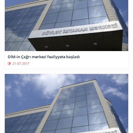
DİM-in Çağrı mərkəzi fəaliyyətə başladı
21-07-2017