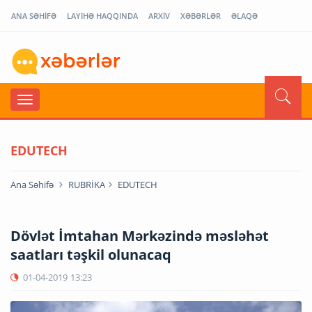
ANA SƏHİFƏ
LAYİHƏ HAQQINDA
ARXİV
XƏBƏRLƏR
ƏLAQƏ
EDUTECH
Ana Səhifə
RUBRİKA
EDUTECH
Dövlət İmtahan Mərkəzində məsləhət
saatları təşkil olunacaq
01-04-2019
13:23