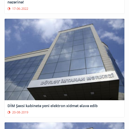
nəzərinə!
17-06-2022
DİM Şəxsi kabinetə yeni elektron xidmət əlavə edib
20-08-2019