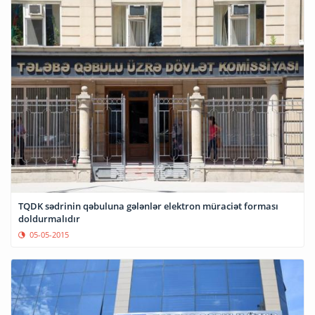
TQDK sədrinin qəbuluna gələnlər elektron müraciət forması
doldurmalıdır
05-05-2015