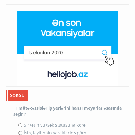
SORĞU
İT mütəxəssislər iş yerlərini hansı meyarlar əsasında
seçir ?
Şirkətin yüksək statusuna görə
İşin, layihənin xarakterinə görə