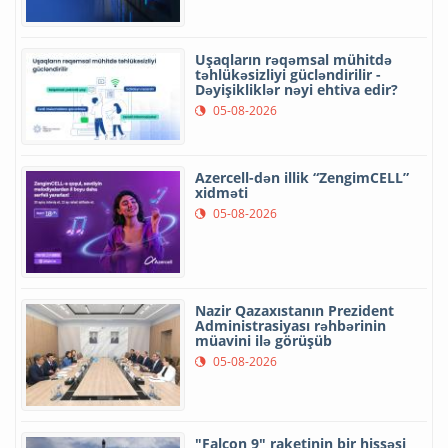
Uşaqların rəqəmsal mühitdə
təhlükəsizliyi gücləndirilir -
Dəyişikliklər nəyi ehtiva edir?
05-08-2026
Azercell-dən illik “ZengimCELL”
xidməti
05-08-2026
Nazir Qazaxıstanın Prezident
Administrasiyası rəhbərinin
müavini ilə görüşüb
05-08-2026
"Falcon 9" raketinin bir hissəsi