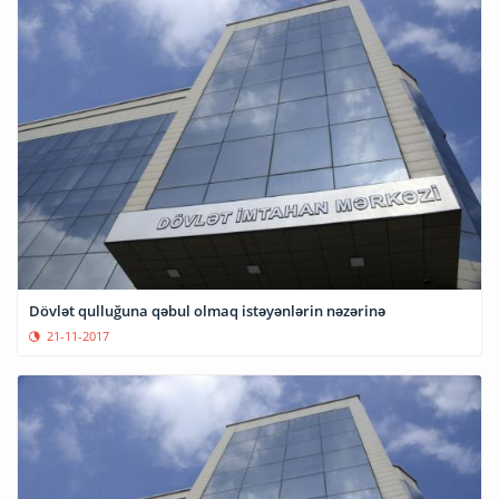
Dövlət qulluğuna qəbul olmaq istəyənlərin nəzərinə
21-11-2017