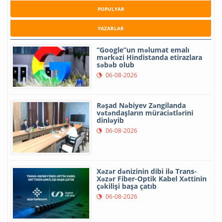
POPULYAR
YAZARLAR
“Google”un məlumat emalı
mərkəzi Hindistanda etirazlara
səbəb olub
06-08-2026
Rəşad Nəbiyev Zəngilanda
vətəndaşların müraciətlərini
dinləyib
06-08-2026
Xəzər dənizinin dibi ilə Trans-
Xəzər Fiber-Optik Kabel Xəttinin
çəkilişi başa çatıb
06-08-2026