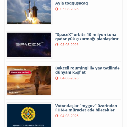
Ayla toqquşacaq
05-08-2026
“SpaceX” orbitə 10 milyon tona
qədər yük çıxarmağı planlaşdırır
05-08-2026
Bakcell rouminqi ilə yay tətilində
dünyanı kəşf et
04-08-2026
Vətəndaşlar “mygov” üzərindən
FHN-ə müraciət edə biləcəklər
04-08-2026