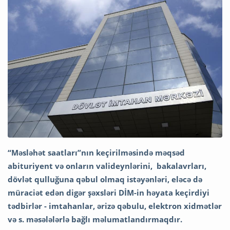
“Məsləhət saatları”nın keçirilməsində məqsəd
abituriyent və onların valideynlərini, bakalavrları,
dövlət qulluğuna qəbul olmaq istəyənləri, eləcə də
müraciət edən digər şəxsləri DİM-in həyata keçirdiyi
tədbirlər - imtahanlar, ərizə qəbulu, elektron xidmətlər
və s. məsələlərlə bağlı məlumatlandırmaqdır.