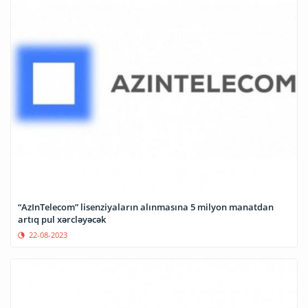
“AzInTelecom” lisenziyaların alınmasına 5 milyon manatdan
artıq pul xərcləyəcək
22-08-2023