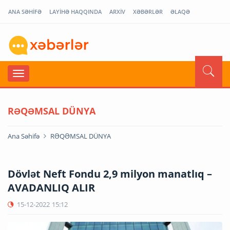
ANA SƏHİFƏ
LAYİHƏ HAQQINDA
ARXİV
XƏBƏRLƏR
ƏLAQƏ
RƏQƏMSAL DÜNYA
Ana Səhifə
RƏQƏMSAL DÜNYA
Dövlət Neft Fondu 2,9 milyon manatlıq –
AVADANLIQ ALIR
15-12-2022
15:12