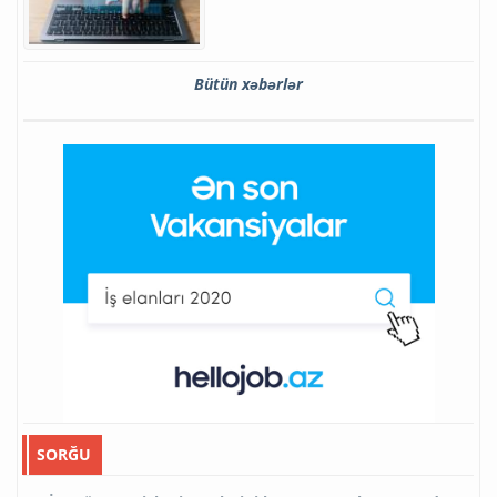
Bütün xəbərlər
SORĞU