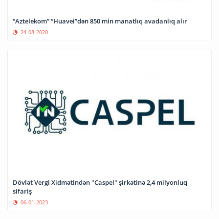
“Aztelekom” “Huavei”dən 850 min manatlıq avadanlıq alır
24-08-2020
Dövlət Vergi Xidmətindən "Caspel" şirkətinə 2,4 milyonluq
sifariş
06-01-2023