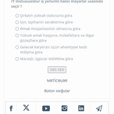
İT mütəxəssislər iş yerlərini hansı meyarlar əsasında
seçir ?
Şirkətin yüksək statusuna görə
İşin, layihənin xarakterinə görə
Əmək müqaviləsinin olmasına görə
Yüksək əmək haqqına, mükafatlara və digər
güzəştlərə görə
Gələcək karyerası üçün əhəmiyyət kəsb
etdiyinə görə
Maraqlı, işgüzar kollektivə görə
NƏTİCƏLƏR
Bütün sorğular