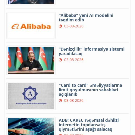
“Alibaba” yeni AI modelini
təqdim edib
03-08-2026
“Dənizçilik” informasiya sistemi
yaradılacaq
03-08-2026
"Card to card" əməliyyatlarına
limit qoyulmasının səbəbləri
açıqlanıb
03-08-2026
ADB: CAREC rəqəmsal dəhlizi
internetin topdansatış
qiymətlərini aşağı salacaq