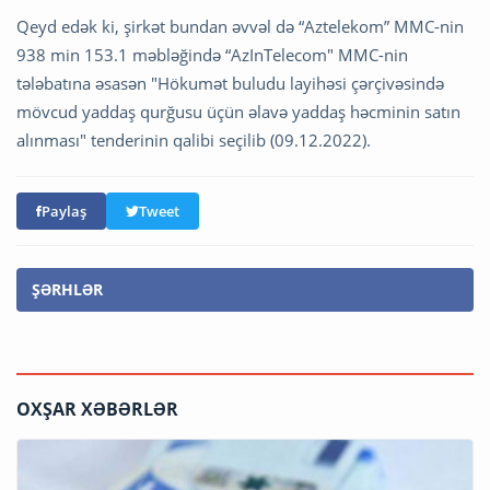
Qeyd edək ki, şirkət bundan əvvəl də “Aztelekom” MMC-nin
938 min 153.1 məbləğində “AzInTelecom" MMC-nin
tələbatına əsasən "Hökumət buludu layihəsi çərçivəsində
mövcud yaddaş qurğusu üçün əlavə yaddaş həcminin satın
alınması" tenderinin qalibi seçilib (09.12.2022).
Paylaş
Tweet
ŞƏRHLƏR
OXŞAR XƏBƏRLƏR