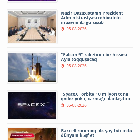
Nazir Qazaxıstanın Prezident
Administrasiyası rəhbərinin
müavini ilə görüşüb
05-08-2026
"Falcon 9" raketinin bir hissəsi
Ayla toqquşacaq
05-08-2026
“SpaceX” orbitə 10 milyon tona
qədər yük çıxarmağı planlaşdırır
05-08-2026
Bakcell rouminqi ilə yay tətilində
dünyanı kəşf et