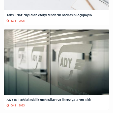
Təhsil Nazirliyi elan etdiyi tenderin nəticəsini açıqlayıb
12-11-2025
ADY İKT təhlükəsizlik məhsulları və lisenziyalarını aldı
06-11-2023