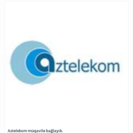
Aztelekom müqavilə bağlayıb.