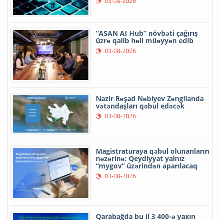
03-08-2026
“ASAN AI Hub” növbəti çağırış
üzrə qalib həll müəyyən edib
03-08-2026
Nazir Rəşad Nəbiyev Zəngilanda
vətəndaşları qəbul edəcək
03-08-2026
Magistraturaya qəbul olunanların
nəzərinə: Qeydiyyat yalnız
“mygov” üzərindən aparılacaq
03-08-2026
Qarabağda bu il 3 400-ə yaxın