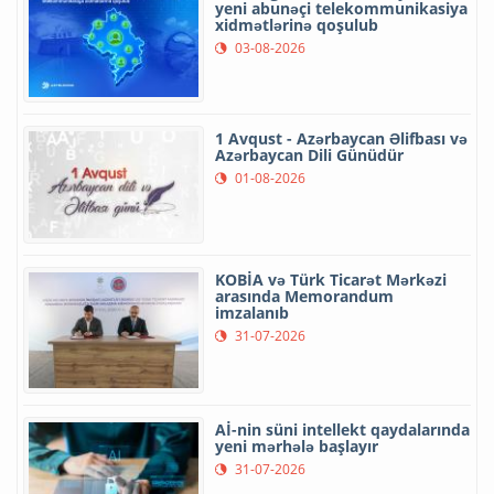
yeni abunəçi telekommunikasiya
xidmətlərinə qoşulub
03-08-2026
1 Avqust - Azərbaycan Əlifbası və
Azərbaycan Dili Günüdür
01-08-2026
KOBİA və Türk Ticarət Mərkəzi
arasında Memorandum
imzalanıb
31-07-2026
Aİ-nin süni intellekt qaydalarında
yeni mərhələ başlayır
31-07-2026