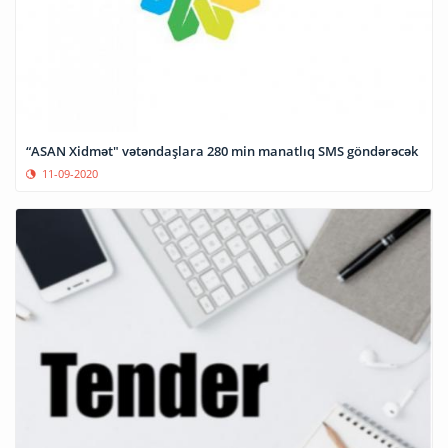
“ASAN Xidmət" vətəndaşlara 280 min manatlıq SMS göndərəcək
11-09-2020