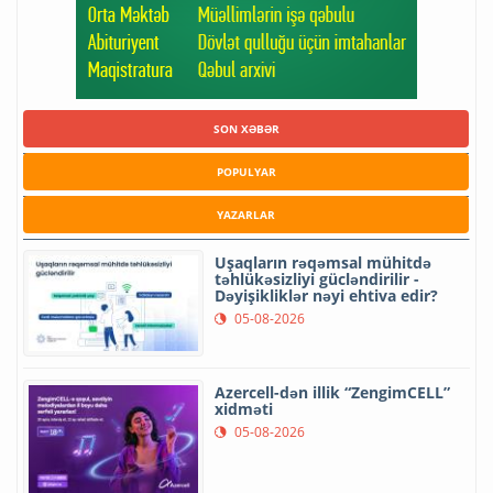
SON XƏBƏR
POPULYAR
YAZARLAR
Uşaqların rəqəmsal mühitdə
təhlükəsizliyi gücləndirilir -
Dəyişikliklər nəyi ehtiva edir?
05-08-2026
Azercell-dən illik “ZengimCELL”
xidməti
05-08-2026