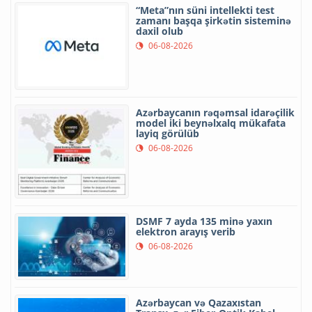
“Meta”nın süni intellekti test
zamanı başqa şirkətin sisteminə
daxil olub
06-08-2026
Azərbaycanın rəqəmsal idarəçilik
model iki beynəlxalq mükafata
layiq görülüb
06-08-2026
DSMF 7 ayda 135 minə yaxın
elektron arayış verib
06-08-2026
Azərbaycan və Qazaxıstan