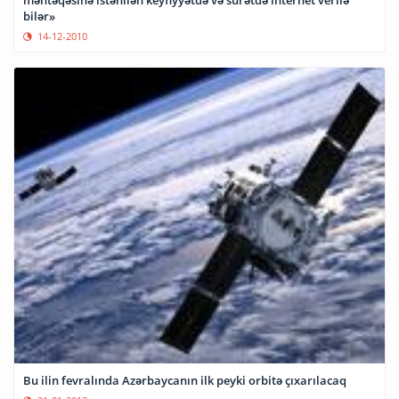
bilər»
14-12-2010
Bu ilin fevralında Azərbaycanın ilk peyki orbitə çıxarılacaq