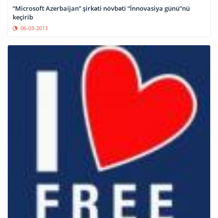
“Microsoft Azerbaijan” şirkəti növbəti “İnnovasiya günü”nü
keçirib
06-03-2013