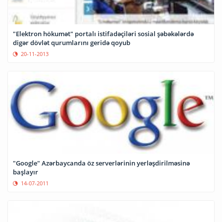
"Elektron hökumət" portalı istifadəçiləri sosial şəbəkələrdə
digər dövlət qurumlarını geridə qoyub
20-11-2013
"Google" Azərbaycanda öz serverlərinin yerləşdirilməsinə
başlayır
14-07-2011