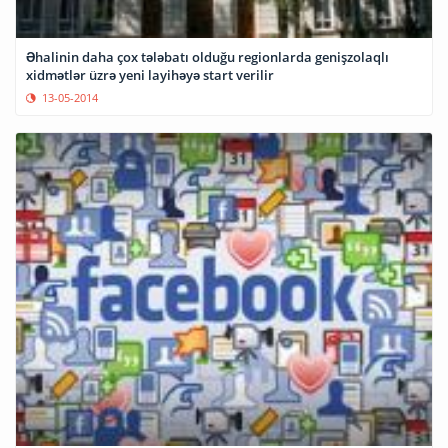
Əhalinin daha çox tələbatı olduğu regionlarda genişzolaqlı
xidmətlər üzrə yeni layihəyə start verilir
13-05-2014