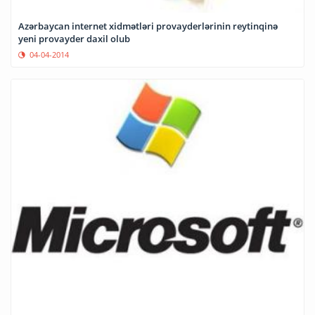
Azərbaycan internet xidmətləri provayderlərinin reytinqinə
yeni provayder daxil olub
04-04-2014