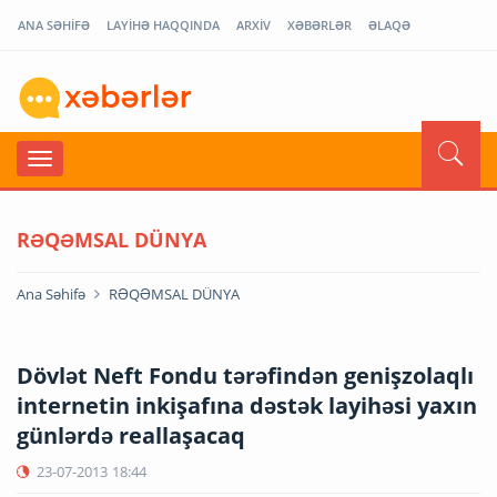
ANA SƏHİFƏ
LAYİHƏ HAQQINDA
ARXİV
XƏBƏRLƏR
ƏLAQƏ
RƏQƏMSAL DÜNYA
Ana Səhifə
RƏQƏMSAL DÜNYA
Dövlət Neft Fondu tərəfindən genişzolaqlı
internetin inkişafına dəstək layihəsi yaxın
günlərdə reallaşacaq
23-07-2013
18:44