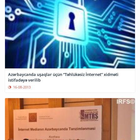
Azərbaycanda uşaqlar üçün “Təhlükəsiz İnternet” xidməti
istifadəyə verilib
16-08-2013