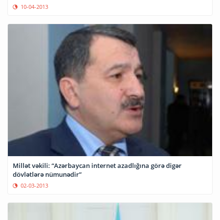
10-04-2013
Millət vəkili: “Azərbaycan internet azadlığına görə digər
dövlətlərə nümunədir”
02-03-2013