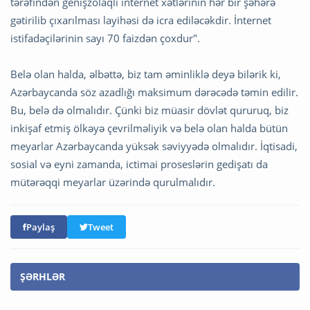
tərəfindən genişzolaqlı internet xətlərinin hər bir şəhərə
gətirilib çıxarılması layihəsi də icra ediləcəkdir. İnternet
istifadəçilərinin sayı 70 faizdən çoxdur".
Belə olan halda, əlbəttə, biz tam əminliklə deyə bilərik ki,
Azərbaycanda söz azadlığı maksimum dərəcədə təmin edilir.
Bu, belə də olmalıdır. Çünki biz müasir dövlət qururuq, biz
inkişaf etmiş ölkəyə çevrilməliyik və belə olan halda bütün
meyarlar Azərbaycanda yüksək səviyyədə olmalıdır. İqtisadi,
sosial və eyni zamanda, ictimai proseslərin gedişatı da
mütərəqqi meyarlar üzərində qurulmalıdır.
Paylaş
Tweet
ŞƏRHLƏR