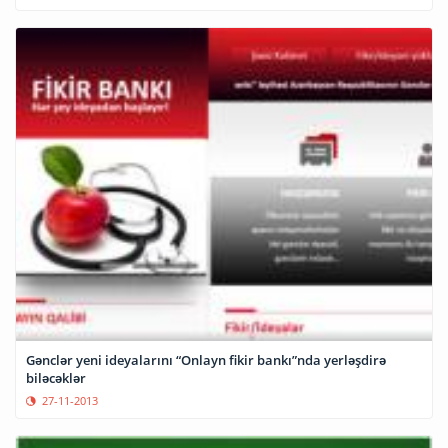
Gənclər yeni ideyalarını “Onlayn fikir bankı”nda yerləşdirə
biləcəklər
27-11-2013