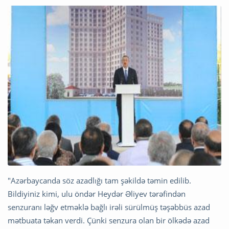
"Azərbaycanda söz azadlığı tam şəkildə təmin edilib.
Bildiyiniz kimi, ulu öndər Heydər Əliyev tərəfindən
senzuranı ləğv etməklə bağlı irəli sürülmüş təşəbbüs azad
mətbuata təkan verdi. Çünki senzura olan bir ölkədə azad