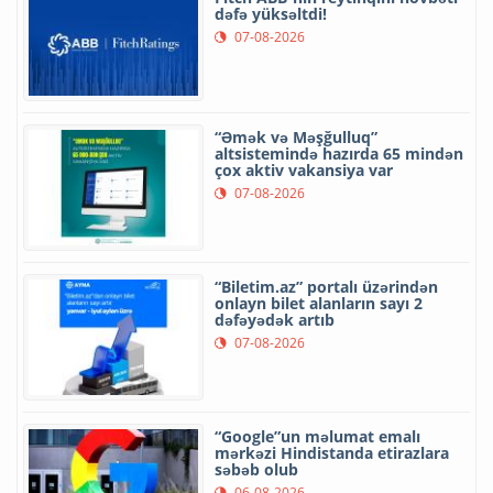
dəfə yüksəltdi!
07-08-2026
“Əmək və Məşğulluq”
altsistemində hazırda 65 mindən
çox aktiv vakansiya var
07-08-2026
“Biletim.az” portalı üzərindən
onlayn bilet alanların sayı 2
dəfəyədək artıb
07-08-2026
“Google”un məlumat emalı
mərkəzi Hindistanda etirazlara
səbəb olub
06-08-2026