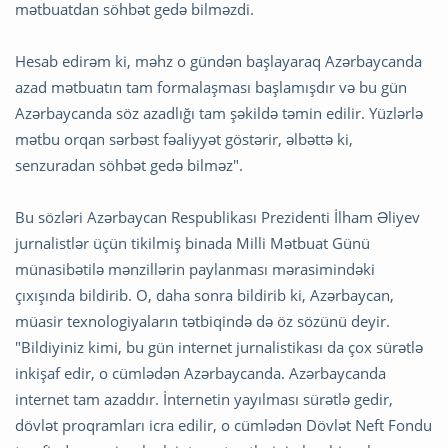
mətbuatdan söhbət gedə bilməzdi.
Hesab edirəm ki, məhz o gündən başlayaraq Azərbaycanda
azad mətbuatın tam formalaşması başlamışdır və bu gün
Azərbaycanda söz azadlığı tam şəkildə təmin edilir. Yüzlərlə
mətbu orqan sərbəst fəaliyyət göstərir, əlbəttə ki,
senzuradan söhbət gedə bilməz".
Bu sözləri Azərbaycan Respublikası Prezidenti İlham Əliyev
jurnalistlər üçün tikilmiş binada Milli Mətbuat Günü
münasibətilə mənzillərin paylanması mərasimindəki
çıxışında bildirib. O, daha sonra bildirib ki, Azərbaycan,
müasir texnologiyaların tətbiqində də öz sözünü deyir.
"Bildiyiniz kimi, bu gün internet jurnalistikası da çox sürətlə
inkişaf edir, o cümlədən Azərbaycanda. Azərbaycanda
internet tam azaddır. İnternetin yayılması sürətlə gedir,
dövlət proqramları icra edilir, o cümlədən Dövlət Neft Fondu