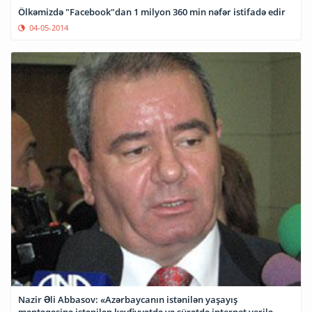
Ölkəmizdə "Facebook"dan 1 milyon 360 min nəfər istifadə edir
04-05-2014
Nazir Əli Abbasov: «Azərbaycanın istənilən yaşayış
məntəqəsinə istənilən keyfiyyətdə və sürətdə internet verilə