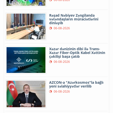
Rəşad Nəbiyev Zəngilanda
vətəndaşların müraciətlərini
dinləyib
06-08-2026
Xəzər dənizinin dibi ilə Trans-
Xəzər Fiber-Optik Kabel Xəttinin
çəkilişi başa çatıb
06-08-2026
AZCON-a "Azərkosmos"la bağlı
yeni səlahiyyətlər verilib
06-08-2026