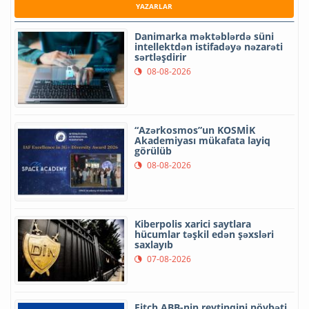
YAZARLAR
Danimarka məktəblərdə süni
intellektdən istifadəyə nəzarəti
sərtləşdirir
08-08-2026
“Azərkosmos”un KOSMİK
Akademiyası mükafata layiq
görülüb
08-08-2026
Kiberpolis xarici saytlara
hücumlar təşkil edən şəxsləri
saxlayıb
07-08-2026
Fitch ABB-nin reytinqini növbəti