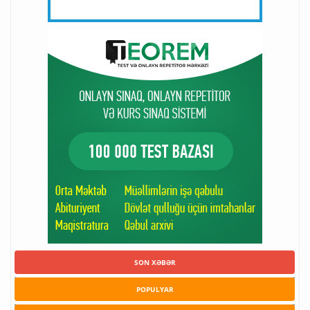
SON XƏBƏR
POPULYAR