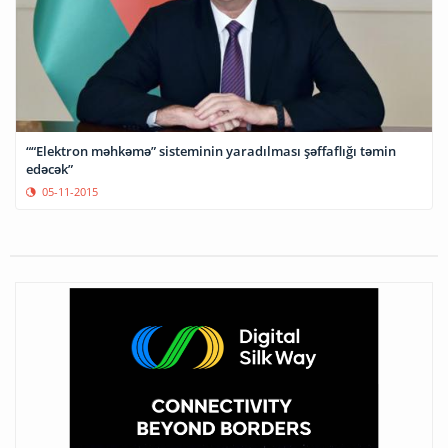
““Elektron məhkəmə” sisteminin yaradılması şəffaflığı təmin
edəcək”
05-11-2015