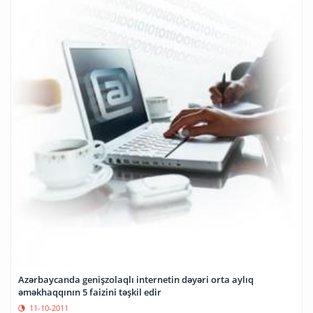
Azərbaycanda genişzolaqlı internetin dəyəri orta aylıq
əməkhaqqının 5 faizini təşkil edir
11-10-2011