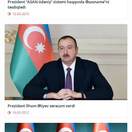
Prezident “ASAN ödəniş” sistemi haqqında Əsasnamə”ni
təsdiqlədi
12-02-2015
Prezident İlham Əliyev sərəcam verdi
16-03-2012