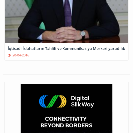
İqtisadi İslahatların Təhlili və Kommunikasiya Mərkəzi yaradılıb
20-04-2016