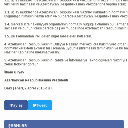
3.2.
üç ay müddətində Azərbaycan Respublikası Prezidentinin aktlarının bu Fər
təkliflərini hazırlasın və Azərbaycan Respublikasının Prezidentinə təqdim etsin;
3.3.
üç ay müddətində Azərbaycan Respublikası Nazirlər Kabinetinin normativ h
uyğunlaşdırılmasını təmin etsin və bu barədə Azərbaycan Respublikasının Prezi
3.4.
mərkəzi icra hakimiyyəti orqanlarının normativ hüquqi aktlarının bu Fərman
saxlasın və bunun icrası barədə beş ay müddətində Azərbaycan Respublikasını
3.5.
Bu Fərmandan irəli gələn digər məsələləri həll etsin.
4.
Azərbaycan Respublikasının Ədliyyə Nazirliyi mərkəzi icra hakimiyyəti orqanla
normativ xarakterli aktların bu Fərmana uyğunlaşdırılmasını təmin etsin və bu 
Nazirlər Kabinetinə məlumat versin.
5.
Azərbaycan Respublikasının Rabitə və İnformasiya Texnologiyaları Nazirliyi Fo
zəruri tədbirlər görsün.
İlham Əliyev
Azərbaycan Respublikasının Prezidenti
Bakı şəhəri, 2 aprel 2013-cü il.
Paylaş
Tweet
ŞƏRHLƏR