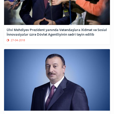
Ülvi Mehdiyev Prezident yanında Vətəndaşlara Xidmət və Sosial
İnnovasiyalar üzrə Dövlət Agentliyinin sədri təyin edilib
27-04-2018