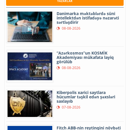
YAZARLAR
Danimarka məktəblərdə süni
intellektdən istifadəyə nəzarəti
sərtləşdirir
08-08-2026
“Azərkosmos”un KOSMİK
Akademiyası mükafata layiq
görülüb
08-08-2026
Kiberpolis xarici saytlara
hücumlar təşkil edən şəxsləri
saxlayıb
07-08-2026
Fitch ABB-nin reytinqini növbəti