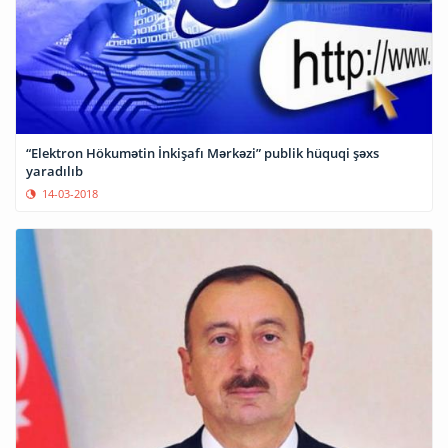
“Elektron Hökumətin İnkişafı Mərkəzi” publik hüquqi şəxs
yaradılıb
14-03-2018