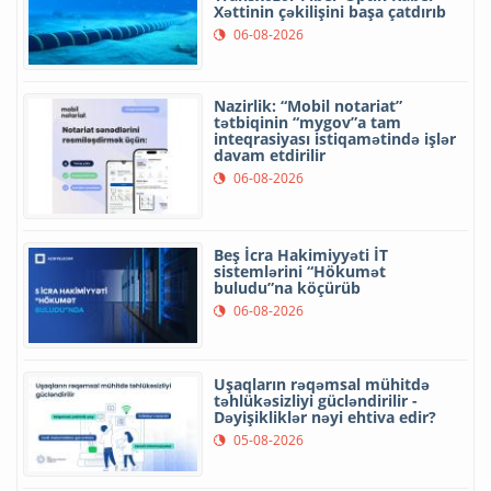
Xəttinin çəkilişini başa çatdırıb
06-08-2026
Nazirlik: “Mobil notariat”
tətbiqinin “mygov”a tam
inteqrasiyası istiqamətində işlər
davam etdirilir
06-08-2026
Beş İcra Hakimiyyəti İT
sistemlərini “Hökumət
buludu”na köçürüb
06-08-2026
Uşaqların rəqəmsal mühitdə
təhlükəsizliyi gücləndirilir -
Dəyişikliklər nəyi ehtiva edir?
05-08-2026