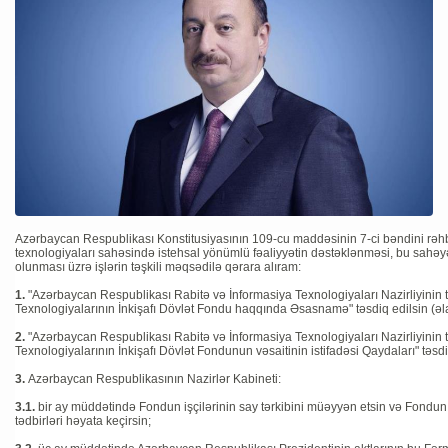
Azərbaycan Respublikası Konstitusiyasının 109-cu maddəsinin 7-ci bəndini rəhb
texnologiyaları sahəsində istehsal yönümlü fəaliyyətin dəstəklənməsi, bu sahəyə y
olunması üzrə işlərin təşkili məqsədilə qərara alıram:
1.
"Azərbaycan Respublikası Rabitə və İnformasiya Texnologiyaları Nazirliyinin 
Texnologiyalarının İnkişafı Dövlət Fondu haqqında Əsasnamə" təsdiq edilsin (əla
2.
"Azərbaycan Respublikası Rabitə və İnformasiya Texnologiyaları Nazirliyinin 
Texnologiyalarının İnkişafı Dövlət Fondunun vəsaitinin istifadəsi Qaydaları" təsdiq
3.
Azərbaycan Respublikasının Nazirlər Kabineti:
3.1.
bir ay müddətində Fondun işçilərinin say tərkibini müəyyən etsin və Fondun m
tədbirləri həyata keçirsin;