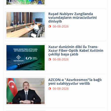
Rəşad Nəbiyev Zəngilanda
vətəndaşların müraciətlərini
dinləyib
06-08-2026
Xəzər dənizinin dibi ilə Trans-
Xəzər Fiber-Optik Kabel Xəttinin
çəkilişi başa çatıb
06-08-2026
AZCON-a "Azərkosmos"la bağlı
yeni səlahiyyətlər verilib
06-08-2026