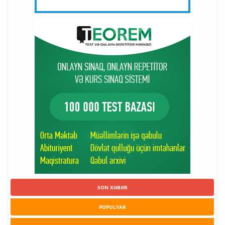
SON XƏBƏR
POPULYAR