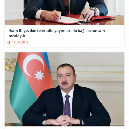
İlham Əliyevdən teleradio yayımları ilə bağlı sərəncam
imzalayıb
18-04-2019