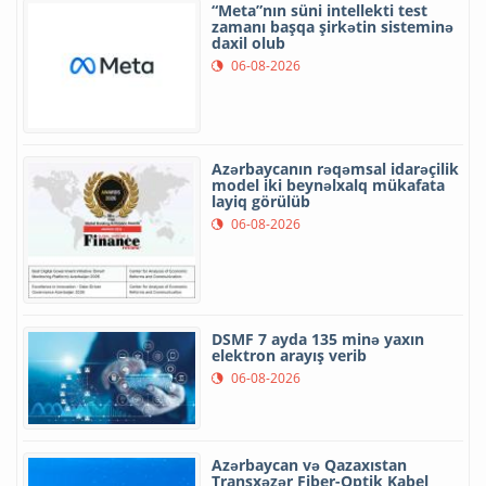
“Meta”nın süni intellekti test
zamanı başqa şirkətin sisteminə
daxil olub
06-08-2026
Azərbaycanın rəqəmsal idarəçilik
model iki beynəlxalq mükafata
layiq görülüb
06-08-2026
DSMF 7 ayda 135 minə yaxın
elektron arayış verib
06-08-2026
Azərbaycan və Qazaxıstan
Transxəzər Fiber-Optik Kabel