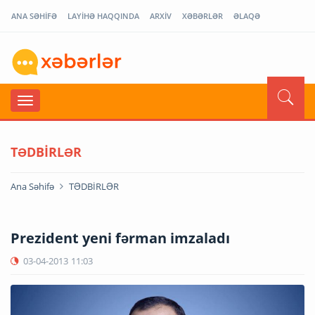
ANA SƏHİFƏ
LAYİHƏ HAQQINDA
ARXİV
XƏBƏRLƏR
ƏLAQƏ
TƏDBİRLƏR
Ana Səhifə
TƏDBİRLƏR
Prezident yeni fərman imzaladı
03-04-2013
11:03