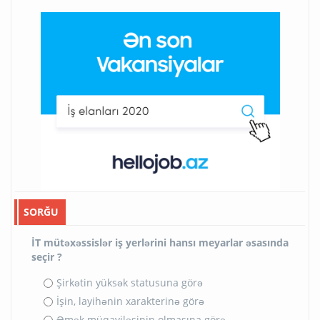
SORĞU
İT mütəxəssislər iş yerlərini hansı meyarlar əsasında
seçir ?
Şirkətin yüksək statusuna görə
İşin, layihənin xarakterinə görə
Əmək müqaviləsinin olmasına görə