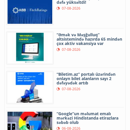
dəfə yüksəltdi!
07-08-2026
“Əmək və Məşğulluq”
altsistemində hazırda 65 mindən
çox aktiv vakansiya var
07-08-2026
“Biletim.az” portalı üzərindən
onlayn bilet alanların sayı 2
dəfəyədək artıb
07-08-2026
“Google”un məlumat emalı
mərkəzi Hindistanda etirazlara
səbəb olub
06-08-2026