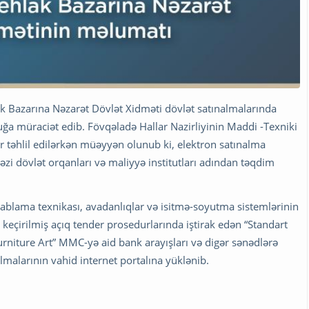
hlak Bazarına Nəzarət Dövlət Xidməti dövlət satınalmalarında
ğa müraciət edib. Fövqəladə Hallar Nazirliyinin Maddi -Texniki
r təhlil edilərkən müəyyən olunub ki, elektron satınalma
bəzi dövlət orqanları və maliyyə institutları adından təqdim
hesablama texnikası, avadanlıqlar və isitmə-soyutma sistemlərinin
ə keçirilmiş açıq tender prosedurlarında iştirak edən “Standart
iture Art” MMC-yə aid bank arayışları və digər sənədlərə
lmalarının vahid internet portalına yüklənib.