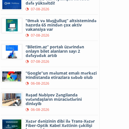
dəfə yüksəltdi!
07-08-2026
“Əmək və Məşğulluq” altsistemində
hazırda 65 mindən çox aktiv
vakansiya var
07-08-2026
“Biletim.az” portalı üzərindən
onlayn bilet alanların sayı 2
dəfəyədək artıb
07-08-2026
“Google”un məlumat emalı mərkəzi
Hindistanda etirazlara səbəb olub
06-08-2026
Rəşad Nəbiyev Zəngilanda
vətəndaşların müraciətlərini
dinləyib
06-08-2026
Xəzər dənizinin dibi ilə Trans-Xəzər
Fiber-Optik Kabel Xəttinin çəkilişi