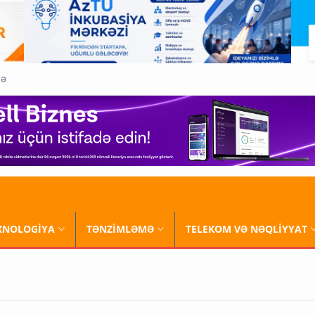
QƏ
XNOLOGİYA
TƏNZİMLƏMƏ
TELEKOM VƏ NƏQLİYYAT