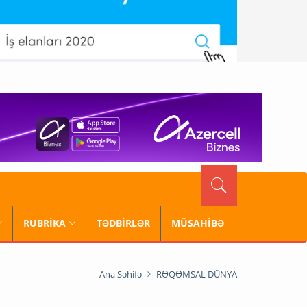
RUBRİKA
TƏDBİRLƏR
MÜSAHİBƏ
Ana Səhifə
RƏQƏMSAL DÜNYA