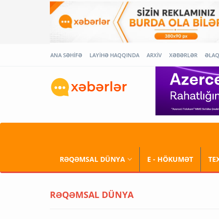
ANA SƏHİFƏ
LAYİHƏ HAQQINDA
ARXİV
XƏBƏRLƏR
ƏLA
RƏQƏMSAL DÜNYA
E - HÖKUMƏT
TE
RƏQƏMSAL DÜNYA