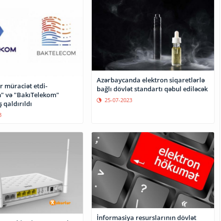
Azərbaycanda elektron siqaretlərlə
r müraciət etdi-
bağlı dövlət standartı qəbul ediləcək
" və "BakıTelekom"
25-07-2023
 qaldırıldı
3
İnformasiya resurslarının dövlət