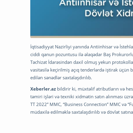
İqtisadiyyat Nazirliyi yanında Antiinhisar və İste
ciddi qanun pozuntusu ilə əlaqədar Baş Prokurorlu
Təchizat İdarəsindən daxil olmuş yekun protokolla
vasitəsilə keçirilmiş açıq tenderlərdə iştirak üçün 
edilən sənədlər saxtalaşdırılıb.
Xeberler.az
bildirir ki, müxtəlif atributların və 
təmiri işləri və texniki xidmətin satın alınması üzr
TT 2022” MMC, “Business Connection” MMC və “Furn
müdaxilə edilməklə saxtalaşdırılıb və dövlət satına