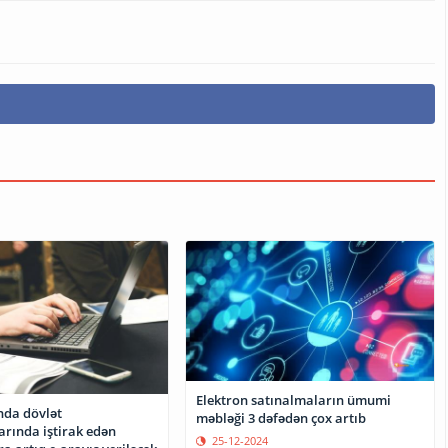
Elektron satınalmaların ümumi
da dövlət
məbləği 3 dəfədən çox artıb
arında iştirak edən
25-12-2024