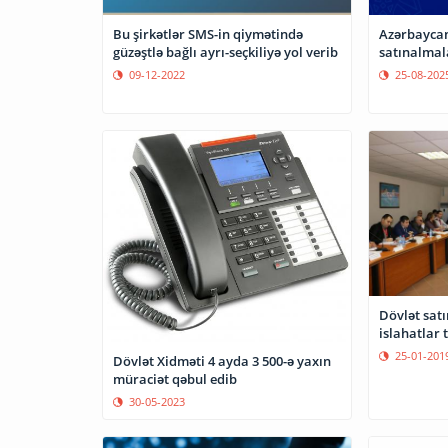
Bu şirkətlər SMS-in qiymətində
Azərbaycan
güzəştlə bağlı ayrı-seçkiliyə yol verib
satınalmal
09-12-2022
25-08-202
Dövlət sat
islahatlar
25-01-201
Dövlət Xidməti 4 ayda 3 500-ə yaxın
müraciət qəbul edib
30-05-2023