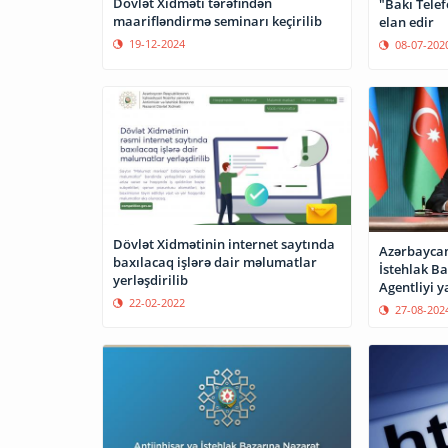
Dövlət Xidməti tərəfindən
"Bakı Tele
maarifləndirmə seminarı keçirilib
elan edir
19-12-2024
08-07-202
Dövlət Xidmətinin internet saytında
Azərbaycan
baxılacaq işlərə dair məlumatlar
İstehlak B
yerləşdirilib
Agentliyi y
22-02-2022
27-08-202