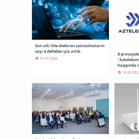
Son altı ildə elektron satınalmaların
sayı 4 dəfədən çox artıb
8 provayde
01-07-2026
"Aztelekom
haqqında iş
10-02-202