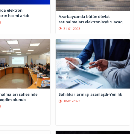
da elektron
arın həcmi artıb
Azərbaycanda bütün dövlət
satınalmaları elektronlaşdırılacaq
5
31-01-2023
ınalmaları sahəsində
Sahibkarların işi asanlaşdı-Yenilik
 təqdim olunub
18-01-2023
9