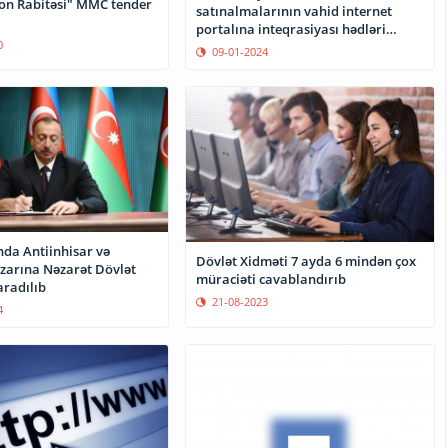
fon Rabitəsi" MMC tender
satınalmalarının vahid internet
portalına inteqrasiyası hədləri
0
təsdiq edilib
09-01-2024
da Antiinhisar və
Dövlət Xidməti 7 ayda 6 mindən çox
azarına Nəzarət Dövlət
müraciəti cavablandırıb
aradılıb
21-08-2023
4