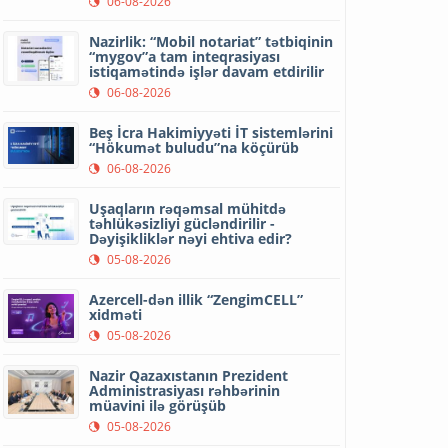
06-08-2026
Nazirlik: “Mobil notariat” tətbiqinin
“mygov”a tam inteqrasiyası
istiqamətində işlər davam etdirilir
06-08-2026
Beş İcra Hakimiyyəti İT sistemlərini
“Hökumət buludu”na köçürüb
06-08-2026
Uşaqların rəqəmsal mühitdə
təhlükəsizliyi gücləndirilir -
Dəyişikliklər nəyi ehtiva edir?
05-08-2026
Azercell-dən illik “ZengimCELL”
xidməti
05-08-2026
Nazir Qazaxıstanın Prezident
Administrasiyası rəhbərinin
müavini ilə görüşüb
05-08-2026