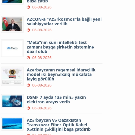
başa çatıb
06-08-2026
AZCON-a "Azərkosmos"la bağlı yeni
səlahiyyətlər verilib
06-08-2026
“Meta”nın süni intellekti test
zamanı başqa şirkətin sisteminə
daxil olub
06-08-2026
Azərbaycanın rəqəmsal idarəçilik
model iki beynəlxalq mükafata
layiq görülüb
06-08-2026
DSMF 7 ayda 135 minə yaxın
elektron arayış verib
06-08-2026
Azərbaycan və Qazaxıstan
Transxəzər Fiber-Optik Kabel
Xəttinin çəkilişini başa çatdırıb