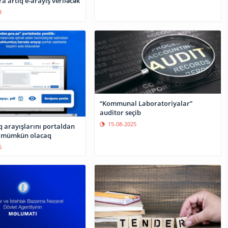
a artıq e-arayış veriləcək
3
“Kommunal Laboratoriyalar”
auditor seçib
15-08-2025
arayışlarını portaldan
k mümkün olacaq
5