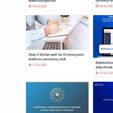
sahibkarlar
elektronlaşdırılıb
08-09-202
04-09-2023
Ötən il dövlət xətti ilə 10 minə yaxın
elektron satınalma olub
Məhkumluq 
17-02-2026
əldə etmə
21-01-202