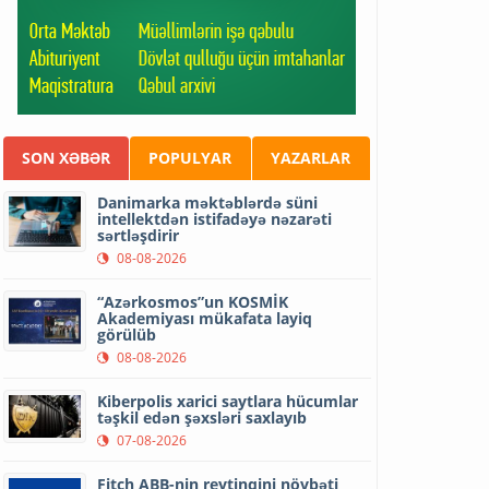
SON XƏBƏR
POPULYAR
YAZARLAR
Danimarka məktəblərdə süni
intellektdən istifadəyə nəzarəti
sərtləşdirir
08-08-2026
“Azərkosmos”un KOSMİK
Akademiyası mükafata layiq
görülüb
08-08-2026
Kiberpolis xarici saytlara hücumlar
təşkil edən şəxsləri saxlayıb
07-08-2026
Fitch ABB-nin reytinqini növbəti