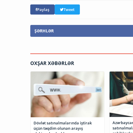
Paylaş
Tweet
ŞƏRHLƏR
OXŞAR XƏBƏRLƏR
Azərbaycan
Dövlət satınalmalarında iştirak
satınalmal
üçün təqdim olunan arayış