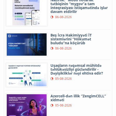
tətbiqinin “mygov”a tam
inteqrasiyası istiqamətində işlər
davam etdirilir
06-08-2026
Beş İcra Hakimiyyəti İT
sistemlərini “Hökumət
buludu”na köçürüb
06-08-2026
Uşaqların rəqəmsal mühitdə
təhlükəsizliyi gücləndirilir -
Dəyişikliklər nəyi ehtiva edir?
05-08-2026
Azercell-dən illik “ZengimCELL”
xidməti
05-08-2026