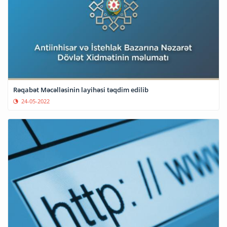
Rəqabət Məcəlləsinin layihəsi təqdim edilib
24-05-2022