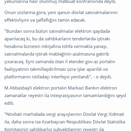
yekunlarına həsr olunmuş mətbuat konfransında deyib.
Onun sözlərinə görə, yeni qanun dövlət satınalmalarının
effektivliyini və şəffaflığını təmin edəcək.
"Bundan sonra bütün satınalmalar elektron qaydada
aparılacaq ki, bu da sahibkarların tenderlərdə iştirakı
hesabına biznesin inkişafına töhfə verməklə yanaşı,
satınalmalarda iştirak məbləğinin azalmasına gətirib
çıxaracaq. Eyni zamanda ötən il etender.gov.az portalın
fəaliyyətinin təkmilləşdirilməsi üzrə işlər aparıldı və
platformanın istifadəçi interfeysi yeniləndi", - o deyib.
M.Abbasbəyli elektron portalın Mərkəzi Bankın elektron
zəmanətlər reyestri ilə inteqrasiyasının tamamlandığını qeyd
edib.
"Növbəti mərhələdə vergi arayışlarının Dövlət Vergi Xidməti
ilə, daha sonra isə Azərbaycan Respublikası Dövlət Statistika
Komitəsinin sahibkarlıq subyektlərinin reyestri ilə