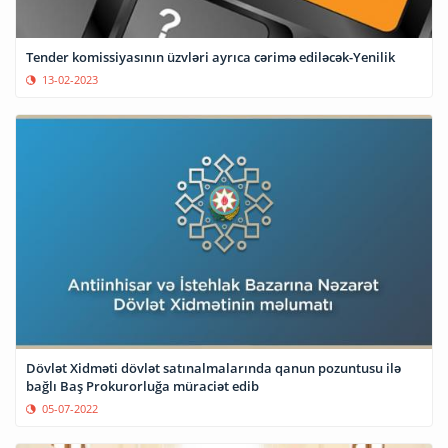
Tender komissiyasının üzvləri ayrıca cərimə ediləcək-Yenilik
13-02-2023
Dövlət Xidməti dövlət satınalmalarında qanun pozuntusu ilə
bağlı Baş Prokurorluğa müraciət edib
05-07-2022