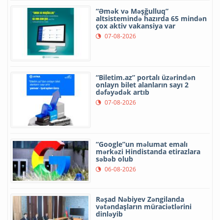
“Əmək və Məşğulluq”
altsistemində hazırda 65 mindən
çox aktiv vakansiya var
07-08-2026
“Biletim.az” portalı üzərindən
onlayn bilet alanların sayı 2
dəfəyədək artıb
07-08-2026
“Google”un məlumat emalı
mərkəzi Hindistanda etirazlara
səbəb olub
06-08-2026
Rəşad Nəbiyev Zəngilanda
vətəndaşların müraciətlərini
dinləyib