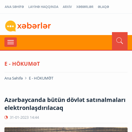
ANA SƏHİFƏ
LAYİHƏ HAQQINDA
ARXİV
XƏBƏRLƏR
ƏLAQƏ
E - HÖKUMƏT
Ana Səhifə
E - HÖKUMƏT
Azərbaycanda bütün dövlət satınalmaları
elektronlaşdırılacaq
31-01-2023
14:44