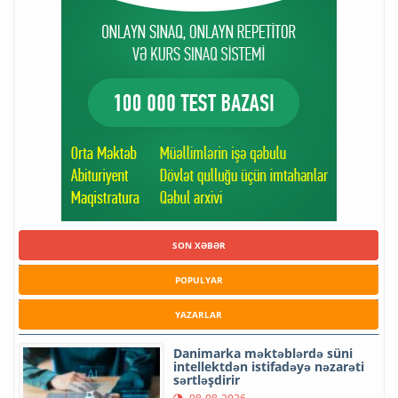
SON XƏBƏR
POPULYAR
YAZARLAR
Danimarka məktəblərdə süni
intellektdən istifadəyə nəzarəti
sərtləşdirir