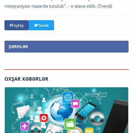
inteqrasiyası nəzərdə tutulub", - o əlavə edib. (Trend)
Paylaş
Tweet
ŞƏRHLƏR
OXŞAR XƏBƏRLƏR