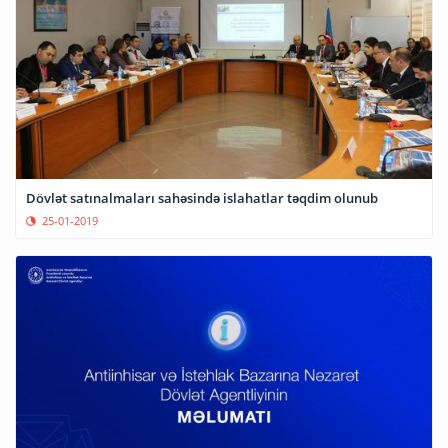
Dövlət satınalmaları sahəsində islahatlar təqdim olunub
25-01-2019