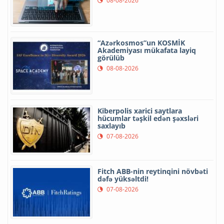
08-08-2026
“Azərkosmos”un KOSMİK
Akademiyası mükafata layiq
görülüb
08-08-2026
Kiberpolis xarici saytlara
hücumlar təşkil edən şəxsləri
saxlayıb
07-08-2026
Fitch ABB-nin reytinqini növbəti
dəfə yüksəltdi!
07-08-2026