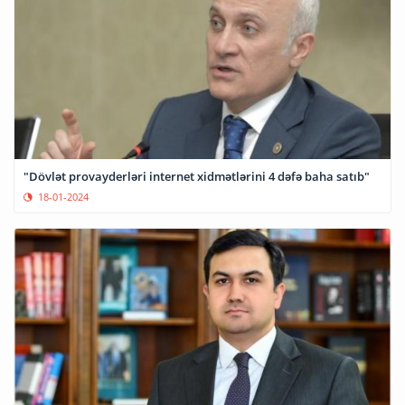
"Dövlət provayderləri internet xidmətlərini 4 dəfə baha satıb"
18-01-2024