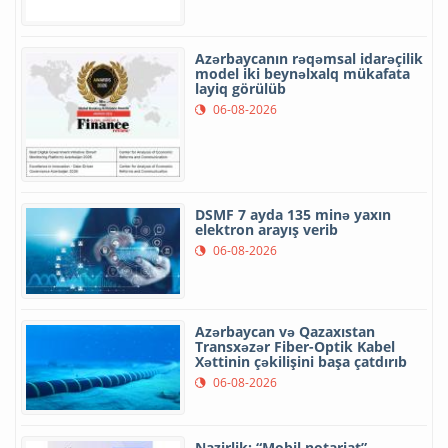
Azərbaycanın rəqəmsal idarəçilik
model iki beynəlxalq mükafata
layiq görülüb
06-08-2026
DSMF 7 ayda 135 minə yaxın
elektron arayış verib
06-08-2026
Azərbaycan və Qazaxıstan
Transxəzər Fiber-Optik Kabel
Xəttinin çəkilişini başa çatdırıb
06-08-2026
Nazirlik: “Mobil notariat”