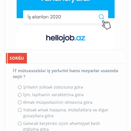
SORĞU
İT mütəxəssislər iş yerlərini hansı meyarlar əsasında
seçir ?
Şirkətin yüksək statusuna görə
İşin, layihənin xarakterinə görə
Əmək müqaviləsinin olmasına görə
Yüksək əmək haqqına, mükafatlara və digər
güzəştlərə görə
Gələcək karyerası üçün əhəmiyyət kəsb
etdiyinə görə