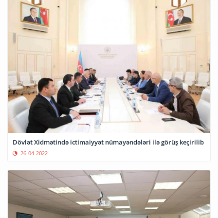
Dövlət Xidmətində ictimaiyyət nümayəndələri ilə görüş keçirilib
26-04-2022