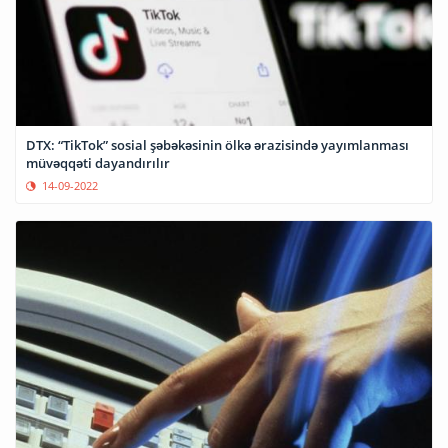
DTX: “TikTok” sosial şəbəkəsinin ölkə ərazisində yayımlanması
müvəqqəti dayandırılır
14-09-2022