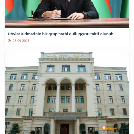
Dövlət Xidmətinin bir qrup hərbi qulluqçusu təltif olunub
25-09-2025