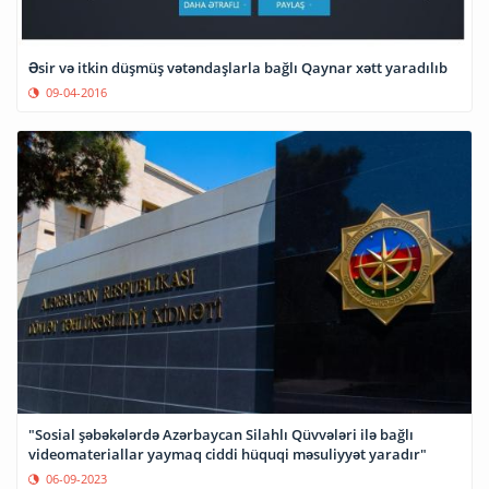
Əsir və itkin düşmüş vətəndaşlarla bağlı Qaynar xətt yaradılıb
09-04-2016
"Sosial şəbəkələrdə Azərbaycan Silahlı Qüvvələri ilə bağlı
videomateriallar yaymaq ciddi hüquqi məsuliyyət yaradır"
06-09-2023