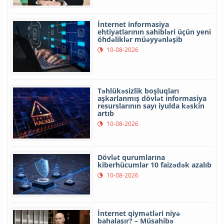
İnternet informasiya
ehtiyatlarının sahibləri üçün yeni
öhdəliklər müəyyənləşib
10-08-2026
Təhlükəsizlik boşluqları
aşkarlanmış dövlət informasiya
resurslarının sayı iyulda kəskin
artıb
10-08-2026
Dövlət qurumlarına
kiberhücumlar 10 faizədək azalıb
10-08-2026
İnternet qiymətləri niyə
bahalaşır? – Müsahibə