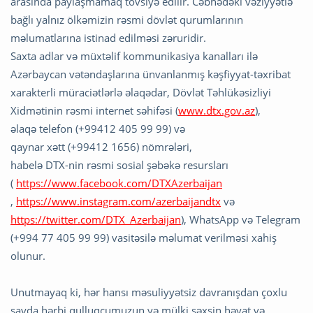
arasında paylaşmamaq tövsiyə edilir. Cəbhədəki vəziyyətlə
bağlı yalnız ölkəmizin rəsmi dövlət qurumlarının
məlumatlarına istinad edilməsi zəruridir.
Saxta adlar və müxtəlif kommunikasiya kanalları ilə
Azərbaycan vətəndaşlarına ünvanlanmış kəşfiyyat-təxribat
xarakterli müraciətlərlə əlaqədar, Dövlət Təhlükəsizliyi
Xidmətinin rəsmi internet səhifəsi (
www.dtx.gov.az
),
əlaqə telefon (+99412 405 99 99) və
qaynar xətt (+99412 1656) nömrələri,
habelə DTX-nin rəsmi sosial şəbəkə resursları
(
https://www.facebook.com/DTXAzerbaijan
,
https://www.instagram.com/azerbaijandtx
və
https://twitter.com/DTX_Azerbaijan
), WhatsApp və Telegram
(+994 77 405 99 99) vasitəsilə məlumat verilməsi xahiş
olunur.
Unutmayaq ki, hər hansı məsuliyyətsiz davranışdan çoxlu
sayda hərbi qulluqçumuzun və mülki şəxsin həyat və