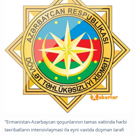
"Ermənistan-Azərbaycan qoşunlarının təmas xəttində hərbi
təxribatların intensivləşməsi ilə eyni vaxtda düşmən tərəfi