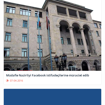
Müdafiə Nazirliyi Facebook istifadəçilərinə müraciət edib
07-04-2016