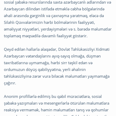
sosial şəbəkə resurslarında saxta azərbaycanlı adlarından və
Azərbaycan dilindən istifadə etməklə cəbhə bölgələrində
əhali arasında gərginlik və çaxnaşma yaratmaq, eləcə də
Silahlı Qüvvələrimizin hərbi bölmələrinin fəaliyyəti,
əməliyyat niyyətləri, yerdəyişmələri və s. barədə məlumatlar
toplamaq məqsədilə davamlı fəaliyyət göstərir.
Qeyd edilən hallarla əlaqədar, Dövlət Təhlükəsizliyi Xidməti
Azərbaycan vətəndaşlarını ayıq-sayıq olmağa, düşmən
təxribatlarına uymamağa, hərbi sirr təşkil edən və
ordumuzun döyüş qabiliyyətinə, yerli əhalinin
təhlükəsizliyinə zərər vura biləcək məlumatları yaymamağa
çağırır.
Anonim profillərlə edilmiş bu qəbil müraciətlərə, sosial
şəbəkə yazışmaları və mesengerlərlə ötürülən məlumatlara
reaksiya verməmək, həmin məlumatları tanış və qohumlar