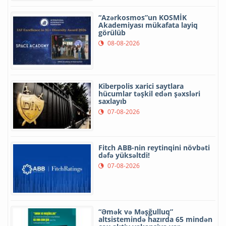
“Azərkosmos”un KOSMİK
Akademiyası mükafata layiq
görülüb
08-08-2026
Kiberpolis xarici saytlara
hücumlar təşkil edən şəxsləri
saxlayıb
07-08-2026
Fitch ABB-nin reytinqini növbəti
dəfə yüksəltdi!
07-08-2026
“Əmək və Məşğulluq”
altsistemində hazırda 65 mindən