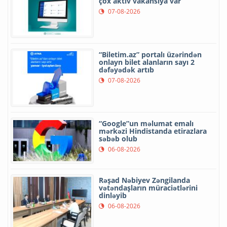
çox aktiv vakansiya var
07-08-2026
“Biletim.az” portalı üzərindən
onlayn bilet alanların sayı 2
dəfəyədək artıb
07-08-2026
“Google”un məlumat emalı
mərkəzi Hindistanda etirazlara
səbəb olub
06-08-2026
Rəşad Nəbiyev Zəngilanda
vətəndaşların müraciətlərini
dinləyib
06-08-2026