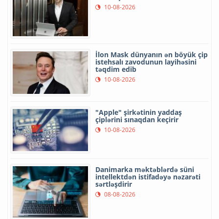
10-08-2026
İlon Mask dünyanın ən böyük çip
istehsalı zavodunun layihəsini
təqdim edib
10-08-2026
"Apple" şirkətinin yaddaş
çiplərini sınaqdan keçirir
10-08-2026
Danimarka məktəblərdə süni
intellektdən istifadəyə nəzarəti
sərtləşdirir
08-08-2026