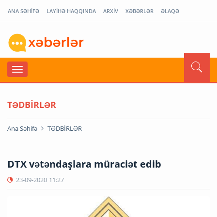
ANA SƏHİFƏ
LAYİHƏ HAQQINDA
ARXİV
XƏBƏRLƏR
ƏLAQƏ
TƏDBİRLƏR
Ana Səhifə
TƏDBİRLƏR
DTX vətəndaşlara müraciət edib
23-09-2020
11:27