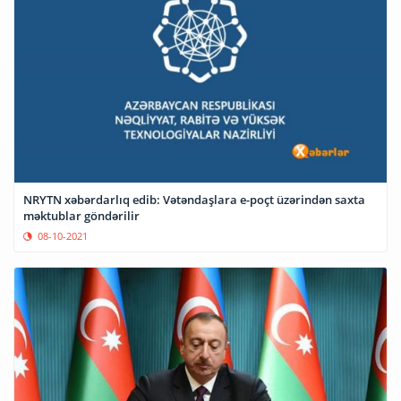
NRYTN xəbərdarlıq edib: Vətəndaşlara e-poçt üzərindən saxta
məktublar göndərilir
08-10-2021