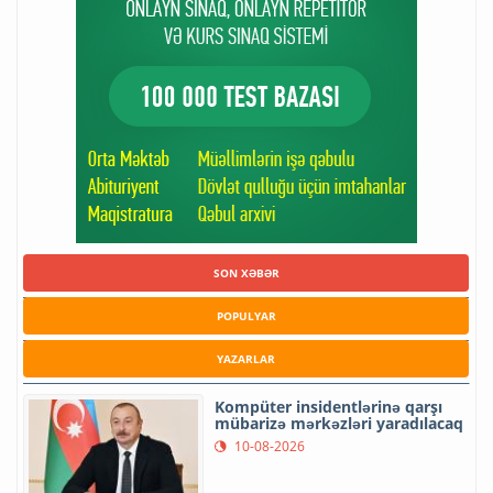
SON XƏBƏR
POPULYAR
YAZARLAR
Kompüter insidentlərinə qarşı
mübarizə mərkəzləri yaradılacaq
10-08-2026