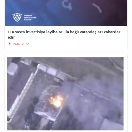
ETX saxta investisiya layihələri ilə bağlı vətəndaşları xəbərdar
edir
29-07-2022