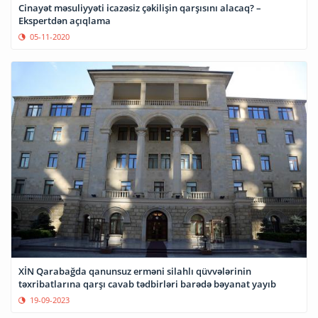
Cinayət məsuliyyəti icazəsiz çəkilişin qarşısını alacaq? –
Ekspertdən açıqlama
05-11-2020
XİN Qarabağda qanunsuz erməni silahlı qüvvələrinin
təxribatlarına qarşı cavab tədbirləri barədə bəyanat yayıb
19-09-2023