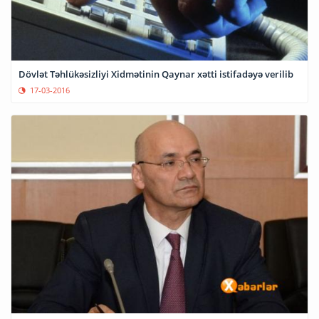
Dövlət Təhlükəsizliyi Xidmətinin Qaynar xətti istifadəyə verilib
17-03-2016