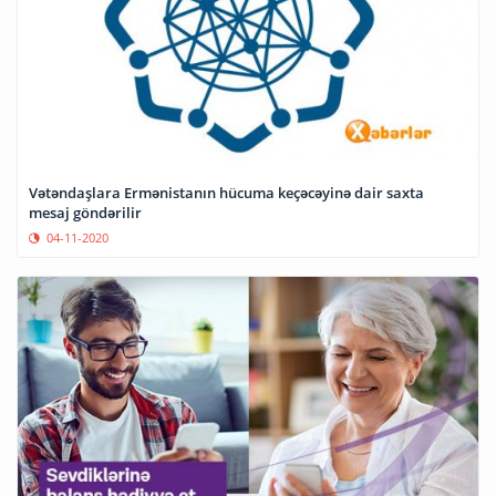
Vətəndaşlara Ermənistanın hücuma keçəcəyinə dair saxta
mesaj göndərilir
04-11-2020