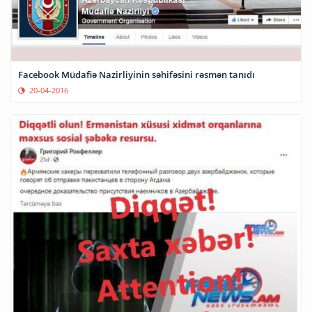
Facebook Müdafiə Nazirliyinin səhifəsini rəsmən tanıdı
20-04-2016