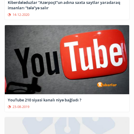
Kiberdələduzlar “Azərpoçt”un adına saxta saytlar yaradaraq
insanları “tələ”yə salır
14-12-2020
YouTube 210 siyasi kanalı niyə bağladı ?
23-08-2019