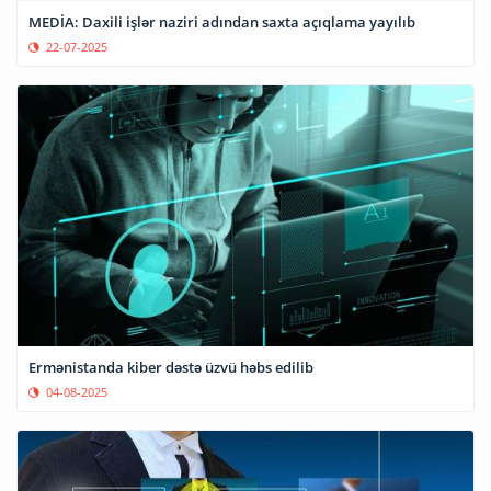
MEDİA: Daxili işlər naziri adından saxta açıqlama yayılıb
22-07-2025
Ermənistanda kiber dəstə üzvü həbs edilib
04-08-2025