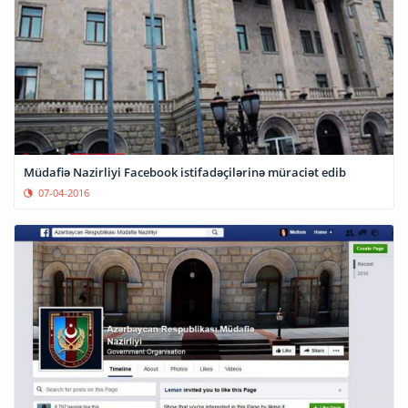
Müdafiə Nazirliyi Facebook istifadəçilərinə müraciət edib
07-04-2016