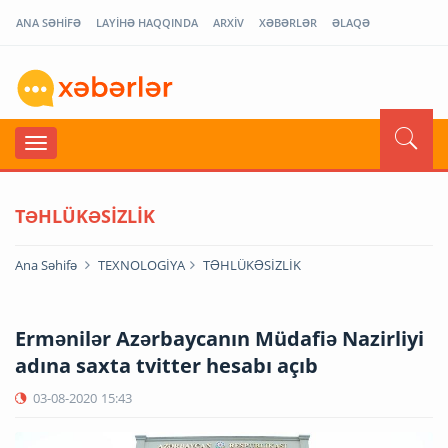
ANA SƏHİFƏ
LAYİHƏ HAQQINDA
ARXİV
XƏBƏRLƏR
ƏLAQƏ
TƏHLÜKƏSİZLİK
Ana Səhifə
TEXNOLOGİYA
TƏHLÜKƏSİZLİK
Ermənilər Azərbaycanın Müdafiə Nazirliyi
adına saxta tvitter hesabı açıb
03-08-2020
15:43