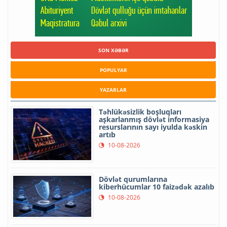
SON XƏBƏR
POPULYAR
YAZARLAR
Təhlükəsizlik boşluqları
aşkarlanmış dövlət informasiya
resurslarının sayı iyulda kəskin
artıb
10-08-2026
Dövlət qurumlarına
kiberhücumlar 10 faizədək azalıb
10-08-2026