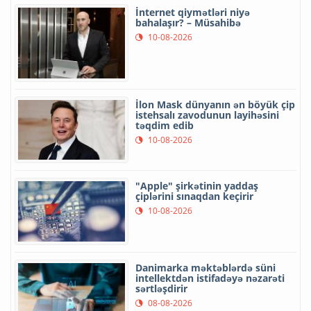
İnternet qiymətləri niyə
bahalaşır? – Müsahibə
10-08-2026
İlon Mask dünyanın ən böyük çip
istehsalı zavodunun layihəsini
təqdim edib
10-08-2026
"Apple" şirkətinin yaddaş
çiplərini sınaqdan keçirir
10-08-2026
Danimarka məktəblərdə süni
intellektdən istifadəyə nəzarəti
sərtləşdirir
08-08-2026