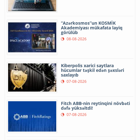
“Azərkosmos”un KOSMİK
Akademiyası mükafata layiq
görülüb
08-08-2026
Kiberpolis xarici saytlara
hücumlar təşkil edən şəxsləri
saxlayıb
07-08-2026
Fitch ABB-nin reytinqini növbəti
dəfə yüksəltdi!
07-08-2026