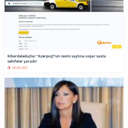
Kiberdələduzlar “Azərpoçt”un rəsmi saytına oxşar saxta
səhifələr yaradır
28-04-2021