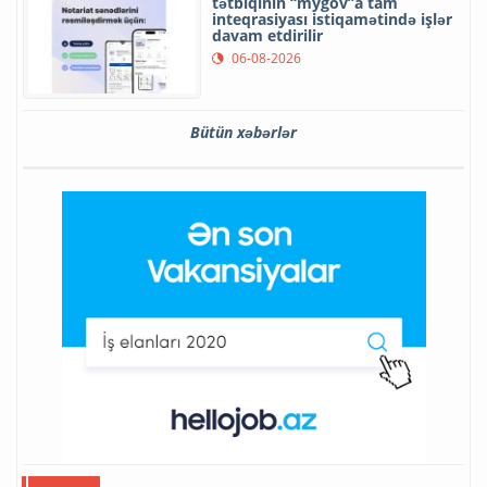
tətbiqinin “mygov”a tam
inteqrasiyası istiqamətində işlər
davam etdirilir
06-08-2026
Bütün xəbərlər