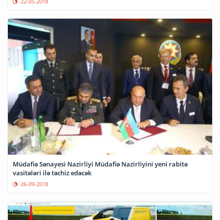
22-05-2018
Müdafiə Sənayesi Nazirliyi Müdafiə Nazirliyini yeni rabitə
vasitələri ilə təchiz edəcək
26-09-2018