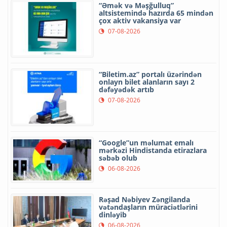
“Əmək və Məşğulluq”
altsistemində hazırda 65 mindən
çox aktiv vakansiya var
07-08-2026
“Biletim.az” portalı üzərindən
onlayn bilet alanların sayı 2
dəfəyədək artıb
07-08-2026
“Google”un məlumat emalı
mərkəzi Hindistanda etirazlara
səbəb olub
06-08-2026
Rəşad Nəbiyev Zəngilanda
vətəndaşların müraciətlərini
dinləyib
06-08-2026