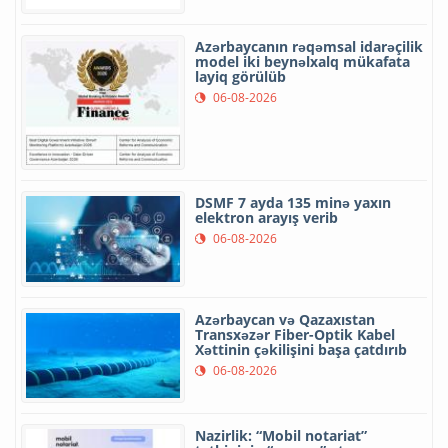
Azərbaycanın rəqəmsal idarəçilik
model iki beynəlxalq mükafata
layiq görülüb
06-08-2026
DSMF 7 ayda 135 minə yaxın
elektron arayış verib
06-08-2026
Azərbaycan və Qazaxıstan
Transxəzər Fiber-Optik Kabel
Xəttinin çəkilişini başa çatdırıb
06-08-2026
Nazirlik: “Mobil notariat”