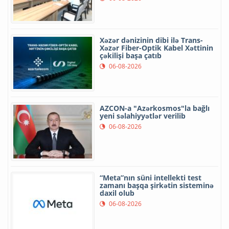
Xəzər dənizinin dibi ilə Trans-
Xəzər Fiber-Optik Kabel Xəttinin
çəkilişi başa çatıb
06-08-2026
AZCON-a "Azərkosmos"la bağlı
yeni səlahiyyətlər verilib
06-08-2026
“Meta”nın süni intellekti test
zamanı başqa şirkətin sisteminə
daxil olub
06-08-2026