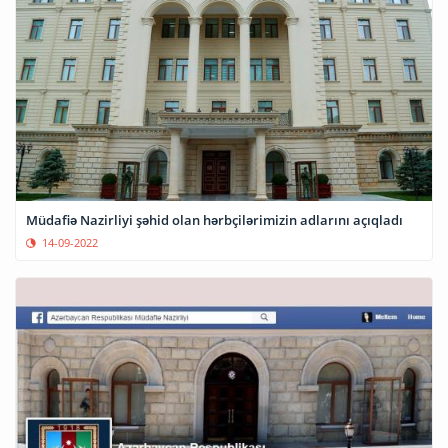
Müdafiə Nazirliyi şəhid olan hərbçilərimizin adlarını açıqladı
14-09-2022