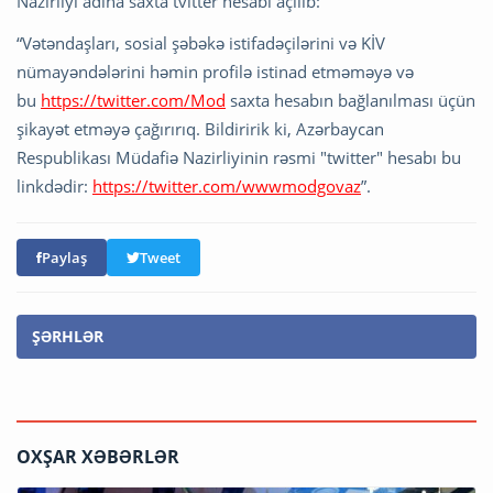
Nazirliyi adına saxta tvitter hesabı açılıb:
“Vətəndaşları, sosial şəbəkə istifadəçilərini və KİV
nümayəndələrini həmin profilə istinad etməməyə və
bu
https://twitter.com/Mod
saxta hesabın bağlanılması üçün
şikayət etməyə çağırırıq. Bildiririk ki, Azərbaycan
Respublikası Müdafiə Nazirliyinin rəsmi "twitter" hesabı bu
linkdədir:
https://twitter.com/wwwmodgovaz
”.
Paylaş
Tweet
ŞƏRHLƏR
OXŞAR XƏBƏRLƏR