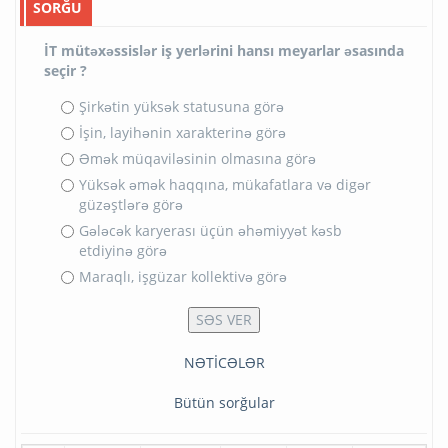
SORĞU
İT mütəxəssislər iş yerlərini hansı meyarlar əsasında
seçir ?
Şirkətin yüksək statusuna görə
İşin, layihənin xarakterinə görə
Əmək müqaviləsinin olmasına görə
Yüksək əmək haqqına, mükafatlara və digər
güzəştlərə görə
Gələcək karyerası üçün əhəmiyyət kəsb
etdiyinə görə
Maraqlı, işgüzar kollektivə görə
NƏTİCƏLƏR
Bütün sorğular