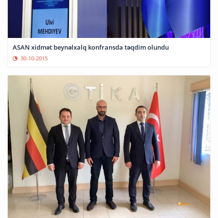
ASAN xidmət beynəlxalq konfransda təqdim olundu
30-10-2015