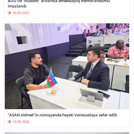
BDU ilə “Huawei” arasında əməkdaşlıq memorandumu
imzalanıb
30-09-2025
“ASAN xidmət”in nümayəndə heyəti Venesuelaya səfər edib
13-05-2026