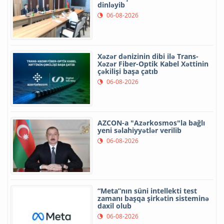
dinləyib
06-08-2026
Xəzər dənizinin dibi ilə Trans-
Xəzər Fiber-Optik Kabel Xəttinin
çəkilişi başa çatıb
06-08-2026
AZCON-a "Azərkosmos"la bağlı
yeni səlahiyyətlər verilib
06-08-2026
“Meta”nın süni intellekti test
zamanı başqa şirkətin sisteminə
daxil olub
06-08-2026