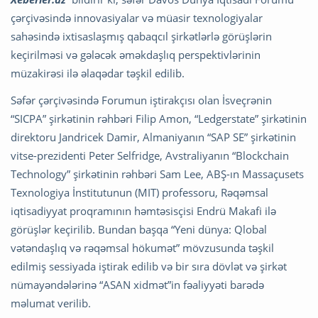
çərçivəsində innovasiyalar və müasir texnologiyalar
sahəsində ixtisaslaşmış qabaqcıl şirkətlərlə görüşlərin
keçirilməsi və gələcək əməkdaşlıq perspektivlərinin
müzakirəsi ilə əlaqədar təşkil edilib.
Səfər çərçivəsində Forumun iştirakçısı olan İsveçrənin
“SICPA” şirkətinin rəhbəri Filip Amon, “Ledgerstate” şirkətinin
direktoru Jandricek Damir, Almaniyanın “SAP SE” şirkətinin
vitse-prezidenti Peter Selfridge, Avstraliyanın “Blockchain
Technology” şirkətinin rəhbəri Sam Lee, ABŞ-ın Massaçusets
Texnologiya İnstitutunun (MIT) professoru, Rəqəmsal
iqtisadiyyat proqramının həmtəsisçisi Endrü Makafi ilə
görüşlər keçirilib. Bundan başqa “Yeni dünya: Qlobal
vətəndaşlıq və rəqəmsal hökumət” mövzusunda təşkil
edilmiş sessiyada iştirak edilib və bir sıra dövlət və şirkət
nümayəndələrinə “ASAN xidmət”in fəaliyyəti barədə
məlumat verilib.