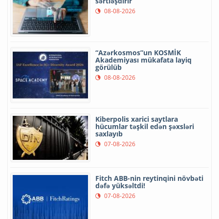
sərtləşdirir
08-08-2026
“Azərkosmos”un KOSMİK
Akademiyası mükafata layiq
görülüb
08-08-2026
Kiberpolis xarici saytlara
hücumlar təşkil edən şəxsləri
saxlayıb
07-08-2026
Fitch ABB-nin reytinqini növbəti
dəfə yüksəltdi!
07-08-2026