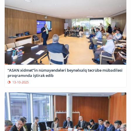
“ASAN xidmət”in nümayəndələri beynəlxalq təcrübə mübadiləsi
proqramında iştirak edib
13-10-2025