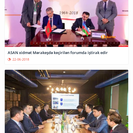
ASAN xidmət Mərakeşdə keçirilən forumda iştirak edir
22-06-2018