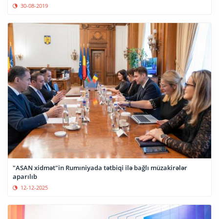
30-08-2019
"ASAN xidmət"in Rumıniyada tətbiqi ilə bağlı müzakirələr
aparılıb
12-12-2025