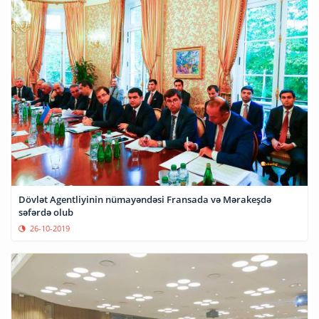
Dövlət Agentliyinin nümayəndəsi Fransada və Mərakeşdə
səfərdə olub
26-10-2019