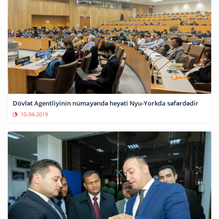
Dövlət Agentliyinin nümayəndə heyəti Nyu-Yorkda səfərdədir
10-04-2019