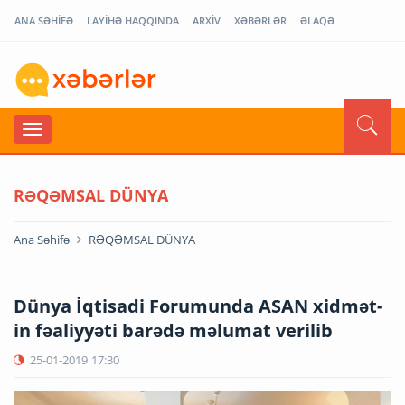
ANA SƏHİFƏ
LAYİHƏ HAQQINDA
ARXİV
XƏBƏRLƏR
ƏLAQƏ
RƏQƏMSAL DÜNYA
Ana Səhifə
RƏQƏMSAL DÜNYA
Dünya İqtisadi Forumunda ASAN xidmət-
in fəaliyyəti barədə məlumat verilib
25-01-2019
17:30