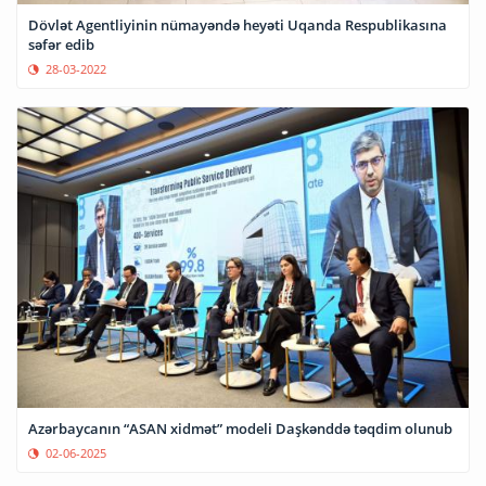
Dövlət Agentliyinin nümayəndə heyəti Uqanda Respublikasına
səfər edib
28-03-2022
Azərbaycanın “ASAN xidmət” modeli Daşkənddə təqdim olunub
02-06-2025