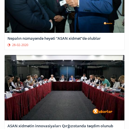
Nepalın nümayəndə heyəti “ASAN xidmət”də olublar
28-02-2020
ASAN xidmətin innovasiyaları Qırğızıstanda təqdim olunub