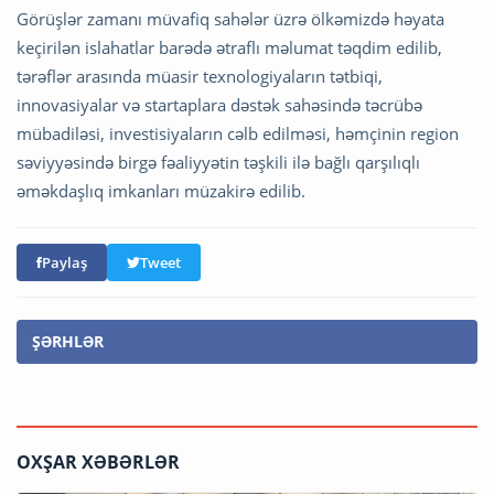
Görüşlər zamanı müvafiq sahələr üzrə ölkəmizdə həyata
keçirilən islahatlar barədə ətraflı məlumat təqdim edilib,
tərəflər arasında müasir texnologiyaların tətbiqi,
innovasiyalar və startaplara dəstək sahəsində təcrübə
mübadiləsi, investisiyaların cəlb edilməsi, həmçinin region
səviyyəsində birgə fəaliyyətin təşkili ilə bağlı qarşılıqlı
əməkdaşlıq imkanları müzakirə edilib.
Paylaş
Tweet
ŞƏRHLƏR
OXŞAR XƏBƏRLƏR