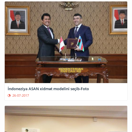
İndoneziya ASAN xidmət modelini seçib-Foto
26-07-2017