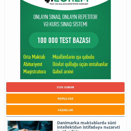
SON XƏBƏR
POPULYAR
YAZARLAR
Danimarka məktəblərdə süni
intellektdən istifadəyə nəzarəti