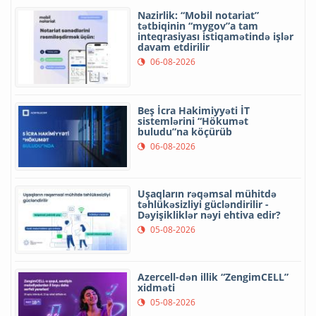
Nazirlik: “Mobil notariat”
tətbiqinin “mygov”a tam
inteqrasiyası istiqamətində işlər
davam etdirilir
06-08-2026
Beş İcra Hakimiyyəti İT
sistemlərini “Hökumət
buludu”na köçürüb
06-08-2026
Uşaqların rəqəmsal mühitdə
təhlükəsizliyi gücləndirilir -
Dəyişikliklər nəyi ehtiva edir?
05-08-2026
Azercell-dən illik “ZengimCELL”
xidməti
05-08-2026