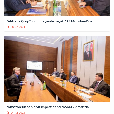
“Alibaba Qrup”un nümayəndə heyəti “ASAN xidmət”də
28-02-2024
“Amazon”un sabiq vitse-prezidenti “ASAN xidmət”də
04-12-2023