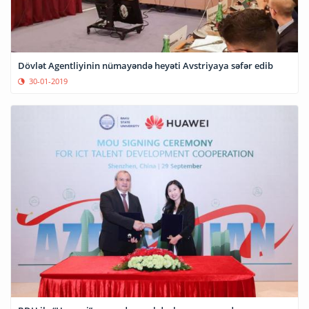
Dövlət Agentliyinin nümayəndə heyəti Avstriyaya səfər edib
30-01-2019