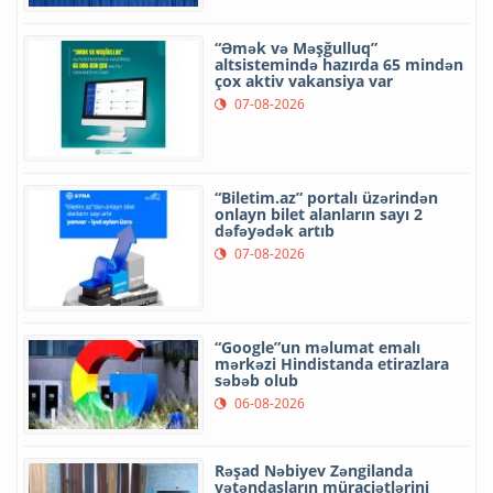
“Əmək və Məşğulluq”
altsistemində hazırda 65 mindən
çox aktiv vakansiya var
07-08-2026
“Biletim.az” portalı üzərindən
onlayn bilet alanların sayı 2
dəfəyədək artıb
07-08-2026
“Google”un məlumat emalı
mərkəzi Hindistanda etirazlara
səbəb olub
06-08-2026
Rəşad Nəbiyev Zəngilanda
vətəndaşların müraciətlərini