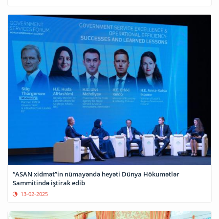
“ASAN xidmət”in nümayəndə heyəti Dünya Hökumətlər
Sammitində iştirak edib
13-02-2025