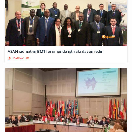
ASAN xidmət-in BMT forumunda iştirakı davam edir
25-06-2018