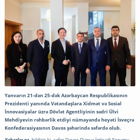
Yanvarın 21-dən 25-dək Azərbaycan Respublikasının
Prezidenti yanında Vətəndaşlara Xidmət və Sosial
İnnovasiyalar üzrə Dövlət Agentliyinin sədri Ülvi
Mehdiyevin rəhbərlik etdiyi nümayəndə heyəti İsveçrə
Konfederasiyasının Davos şəhərində səfərdə olub.
Xeberler.az
bildirir ki, səfər Davos Dünya İqtisadi Forumu