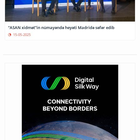
“ASAN xidmət”in nümayəndə heyəti Madridə səfər edib
15-05-2025