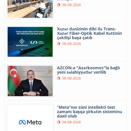
06-08-2026
Xəzər dənizinin dibi ilə Trans-
Xəzər Fiber-Optik Kabel Xəttinin
çəkilişi başa çatıb
06-08-2026
AZCON-a "Azərkosmos"la bağlı
yeni səlahiyyətlər verilib
06-08-2026
“Meta”nın süni intellekti test
zamanı başqa şirkətin sisteminə
daxil olub
06-08-2026