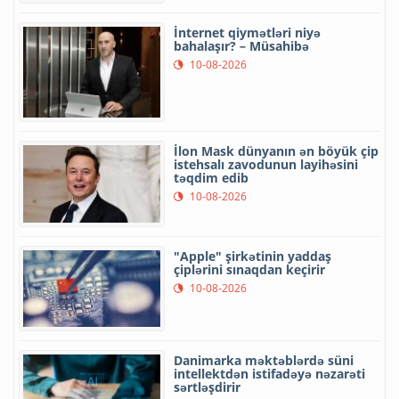
İnternet qiymətləri niyə
bahalaşır? – Müsahibə
10-08-2026
İlon Mask dünyanın ən böyük çip
istehsalı zavodunun layihəsini
təqdim edib
10-08-2026
"Apple" şirkətinin yaddaş
çiplərini sınaqdan keçirir
10-08-2026
Danimarka məktəblərdə süni
intellektdən istifadəyə nəzarəti
sərtləşdirir