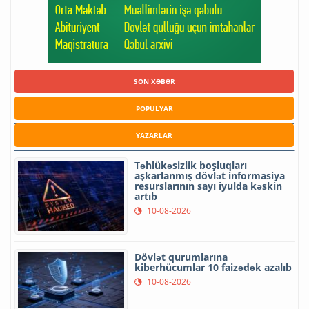
SON XƏBƏR
POPULYAR
YAZARLAR
Təhlükəsizlik boşluqları
aşkarlanmış dövlət informasiya
resurslarının sayı iyulda kəskin
artıb
10-08-2026
Dövlət qurumlarına
kiberhücumlar 10 faizədək azalıb
10-08-2026