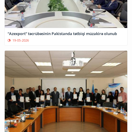
“Azexport” təcrübəsinin Pakistanda tətbiqi müzakirə olunub
19-05-2026