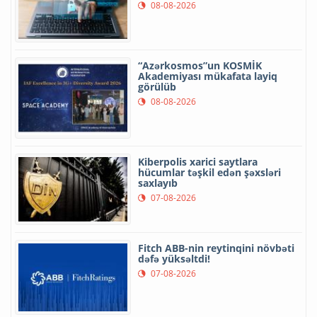
08-08-2026
“Azərkosmos”un KOSMİK
Akademiyası mükafata layiq
görülüb
08-08-2026
Kiberpolis xarici saytlara
hücumlar təşkil edən şəxsləri
saxlayıb
07-08-2026
Fitch ABB-nin reytinqini növbəti
dəfə yüksəltdi!
07-08-2026