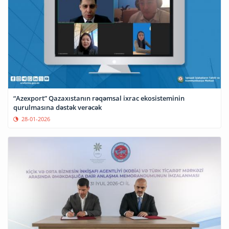
“Azexport” Qazaxıstanın rəqəmsal ixrac ekosisteminin
qurulmasına dəstək verəcək
28-01-2026