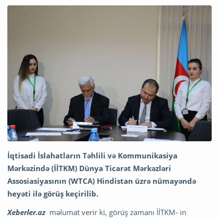
İqtisadi İslahatların Təhlili və Kommunikasiya
Mərkəzində (İİTKM) Dünya Ticarət Mərkəzləri
Assosiasiyasının (WTCA) Hindistan üzrə nümayəndə
heyəti ilə görüş keçirilib.
Xeberler.az
məlumat verir ki, görüş zamanı İİTKM- in