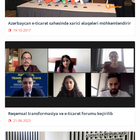
Azərbaycan e-ticarət sahəsində xarici əlaqələri möhkəmləndirir
19-10-2017
Rəqəmsal transformasiya və e-ticarət forumu keçirilib
21-06-2023