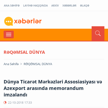
ANA SƏHİFƏ
LAYİHƏ HAQQINDA
ARXİV
XƏBƏRLƏR
ƏLAQƏ
RƏQƏMSAL DÜNYA
Ana Səhifə
RƏQƏMSAL DÜNYA
Dünya Ticarət Mərkəzləri Assosiasiyası və
Azexport arasında memorandum
imzalandı
22-10-2018
17:33