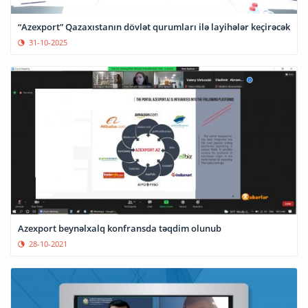
“Azexport” Qazaxıstanın dövlət qurumları ilə layihələr keçirəcək
31-10-2025
Azexport beynəlxalq konfransda təqdim olunub
28-10-2021