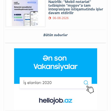
Nazirlik: “Mobil notariat”
tətbiqinin “mygov”a tam
inteqrasiyası istiqamətində işlər
davam etdirilir
06-08-2026
Bütün xəbərlər