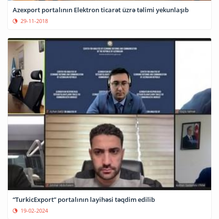
Azexport portalının Elektron ticarət üzrə təlimi yekunlaşıb
29-11-2018
“TurkicExport” portalının layihəsi təqdim edilib
19-02-2024