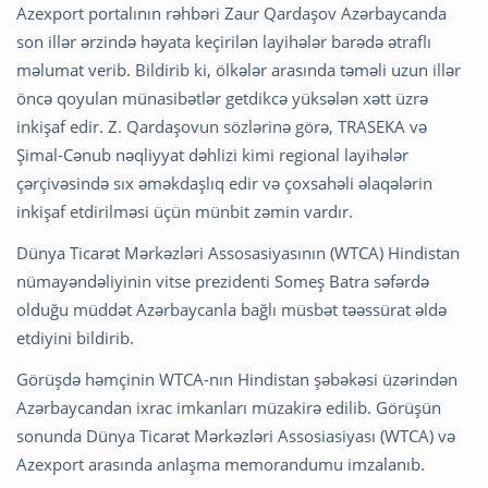
Azexport portalının rəhbəri Zaur Qardaşov Azərbaycanda
son illər ərzində həyata keçirilən layihələr barədə ətraflı
məlumat verib. Bildirib ki, ölkələr arasında təməli uzun illər
öncə qoyulan münasibətlər getdikcə yüksələn xətt üzrə
inkişaf edir. Z. Qardaşovun sözlərinə görə, TRASEKA və
Şimal-Cənub nəqliyyat dəhlizi kimi regional layihələr
çərçivəsində sıx əməkdaşlıq edir və çoxsahəli əlaqələrin
inkişaf etdirilməsi üçün münbit zəmin vardır.
Dünya Ticarət Mərkəzləri Assosasiyasının (WTCA) Hindistan
nümayəndəliyinin vitse prezidenti Someş Batra səfərdə
olduğu müddət Azərbaycanla bağlı müsbət təəssürat əldə
etdiyini bildirib.
Görüşdə həmçinin WTCA-nın Hindistan şəbəkəsi üzərindən
Azərbaycandan ixrac imkanları müzakirə edilib. Görüşün
sonunda Dünya Ticarət Mərkəzləri Assosiasiyası (WTCA) və
Azexport arasında anlaşma memorandumu imzalanıb.