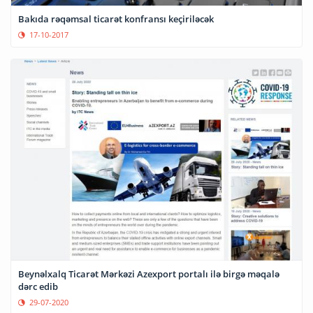
Bakıda rəqəmsal ticarət konfransı keçiriləcək
17-10-2017
Beynəlxalq Ticarət Mərkəzi Azexport portalı ilə birgə məqalə
dərc edib
29-07-2020