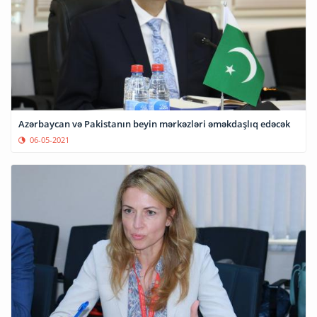
Azərbaycan və Pakistanın beyin mərkəzləri əməkdaşlıq edəcək
06-05-2021