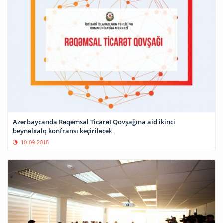
Azərbaycanda Rəqəmsal Ticarət Qovşağına aid ikinci
beynəlxalq konfransı keçiriləcək
10-09-2018