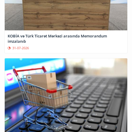
KOBİA və Türk Ticarət Mərkəzi arasında Memorandum
imzalanıb
31-07-2026