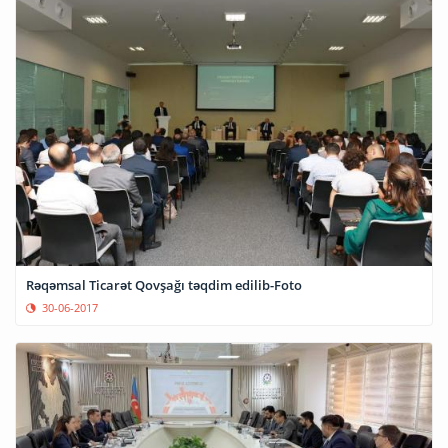
Rəqəmsal Ticarət Qovşağı təqdim edilib-Foto
30-06-2017