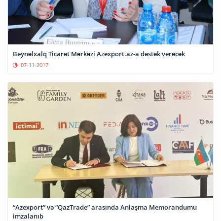
Beynəlxalq Ticarət Mərkəzi Azexport.az-a dəstək verəcək
07-11-2017
“Azexport” və “QazTrade” arasında Anlaşma Memorandumu
imzalanıb