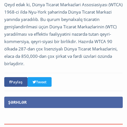
Qeyd edək ki, Dünya Ticarət Mərkəzləri Assosiasiyası (WTCA)
1968-ci ildə Nyu-York şəhərində Dünya Ticarət Mərkəzi
yanında yaradılıb. Bu qurum beynəlxalq ticarətin
genişləndirilməsi üçün Dünya Ticarət Mərkəzlərinin (WTC)
yaradılması və effektiv fəaliyyətini nəzərdə tutan qeyri-
kommersiya, qeyri-siyasi bir birlikdir. Hazırda WTCA 90
ölkədə 287-dən çox lisenziyalı Dünya Ticarət Mərkəzlərini,
eləcə də 850,000-dən çox şirkət və fərdi üzvləri özündə
birləşdirir.
Paylaş
Tweet
ŞƏRHLƏR