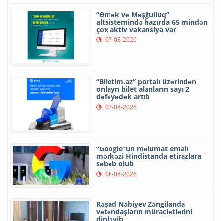
“Əmək və Məşğulluq”
altsistemində hazırda 65 mindən
çox aktiv vakansiya var
07-08-2026
“Biletim.az” portalı üzərindən
onlayn bilet alanların sayı 2
dəfəyədək artıb
07-08-2026
“Google”un məlumat emalı
mərkəzi Hindistanda etirazlara
səbəb olub
06-08-2026
Rəşad Nəbiyev Zəngilanda
vətəndaşların müraciətlərini
dinləyib