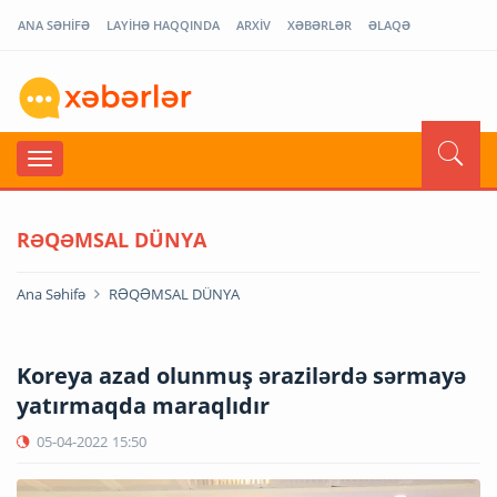
ANA SƏHİFƏ
LAYİHƏ HAQQINDA
ARXİV
XƏBƏRLƏR
ƏLAQƏ
RƏQƏMSAL DÜNYA
Ana Səhifə
RƏQƏMSAL DÜNYA
Koreya azad olunmuş ərazilərdə sərmayə
yatırmaqda maraqlıdır
05-04-2022
15:50