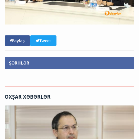
Paylaş
Tweet
ŞƏRHLƏR
OXŞAR XƏBƏRLƏR