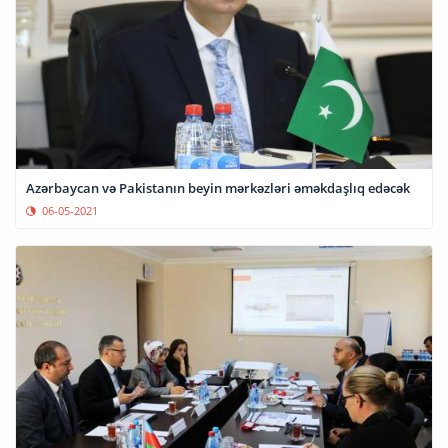
Azərbaycan və Pakistanın beyin mərkəzləri əməkdaşlıq edəcək
06-05-2021