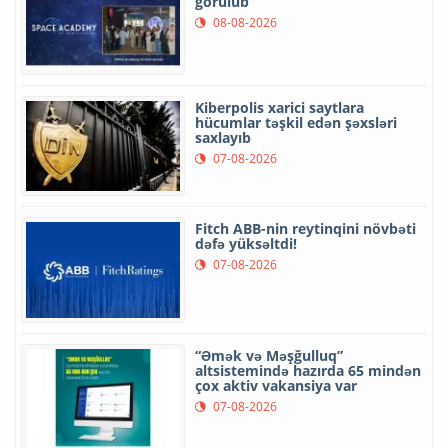
görülüb
08-08-2026
Kiberpolis xarici saytlara
hücumlar təşkil edən şəxsləri
saxlayıb
07-08-2026
Fitch ABB-nin reytinqini növbəti
dəfə yüksəltdi!
07-08-2026
“Əmək və Məşğulluq”
altsistemində hazırda 65 mindən
çox aktiv vakansiya var
07-08-2026