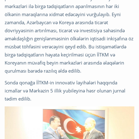
mərkəzləri ilə birgə tədqiqatların aparılmasının hər iki
ölkənin maraqlarına xidmət edəcəyini vurğulayıb. Eyni
zamanda, Azərbaycan və Koreya arasında ticarət
dövriyyəsinin artırılması, ticarət və investisiya sahəsində
əməkdaşlığın genişlənməsinin ölkələrin iqtisadi inkişafına öz
müsbət töhfəsini verəcəyini qeyd edib. Bu istiqamətlərdə
birgə tədqiqatların həyata keçirilməsi üçün İİTKM və
Koreyanın müvafiq beyin mərkəzləri arasında əlaqələrin
qurulması barədə razılıq əldə edilib.
Sonda qonağa İİTKM-in innovativ layihələri haqqında
icmallar və Mərkəzin 5 illik yubileyinə həsr olunan jurnal
tədim edilib.