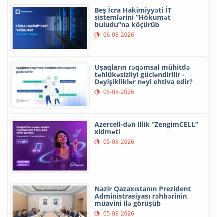
Beş İcra Hakimiyyəti İT
sistemlərini “Hökumət
buludu”na köçürüb
06-08-2026
Uşaqların rəqəmsal mühitdə
təhlükəsizliyi gücləndirilir -
Dəyişikliklər nəyi ehtiva edir?
05-08-2026
Azercell-dən illik “ZengimCELL”
xidməti
05-08-2026
Nazir Qazaxıstanın Prezident
Administrasiyası rəhbərinin
müavini ilə görüşüb
05-08-2026