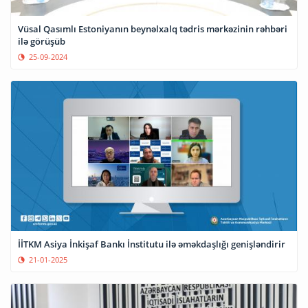
Vüsal Qasımlı Estoniyanın beynəlxalq tədris mərkəzinin rəhbəri
ilə görüşüb
25-09-2024
İİTKM Asiya İnkişaf Bankı İnstitutu ilə əməkdaşlığı genişləndirir
21-01-2025