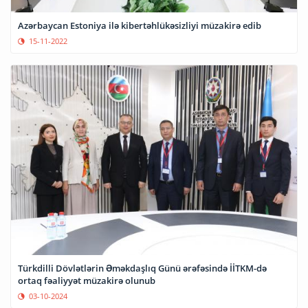
Azərbaycan Estoniya ilə kibertəhlükəsizliyi müzakirə edib
15-11-2022
Türkdilli Dövlətlərin Əməkdaşlıq Günü ərəfəsində İİTKM-də
ortaq fəaliyyət müzakirə olunub
03-10-2024