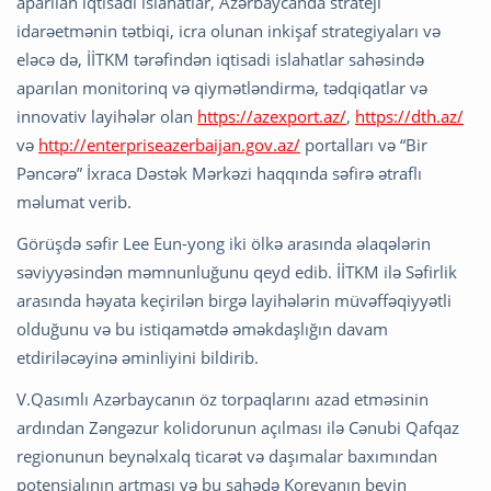
aparılan iqtisadi islahatlar, Azərbaycanda strateji
idarəetmənin tətbiqi, icra olunan inkişaf strategiyaları və
eləcə də, İİTKM tərəfindən iqtisadi islahatlar sahəsində
aparılan monitorinq və qiymətləndirmə, tədqiqatlar və
innovativ layihələr olan
https://azexport.az/
,
https://dth.az/
və
http://enterpriseazerbaijan.gov.az/
portalları və “Bir
Pəncərə” İxraca Dəstək Mərkəzi haqqında səfirə ətraflı
məlumat verib.
Görüşdə səfir Lee Eun-yong iki ölkə arasında əlaqələrin
səviyyəsindən məmnunluğunu qeyd edib. İİTKM ilə Səfirlik
arasında həyata keçirilən birgə layihələrin müvəffəqiyyətli
olduğunu və bu istiqamətdə əməkdaşlığın davam
etdiriləcəyinə əminliyini bildirib.
V.Qasımlı Azərbaycanın öz torpaqlarını azad etməsinin
ardından Zəngəzur kolidorunun açılması ilə Cənubi Qafqaz
regionunun beynəlxalq ticarət və daşımalar baxımından
potensialının artması və bu sahədə Koreyanın beyin