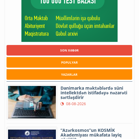
SON XƏBƏR
POPULYAR
YAZARLAR
Danimarka məktəblərdə süni
intellektdən istifadəyə nəzarəti
sərtləşdirir
08-08-2026
“Azərkosmos”un KOSMİK
Akademiyası mükafata layiq