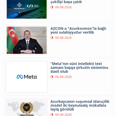
çəkilişi başa çatıb
06-08-2026
AZCON-a "Azərkosmos"la bağlı
yeni səlahiyyətlər verilib
06-08-2026
“Meta”nın süni intellekti test
zamanı başqa şirkətin sisteminə
daxil olub
06-08-2026
Azərbaycanın rəqəmsal idarəçilik
model iki beynəlxalq mükafata
layiq görülüb
06-08-2026