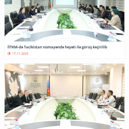
İİTKM-də Tacikistan nümayəndə heyəti ilə görüş keçirilib
17-11-2025