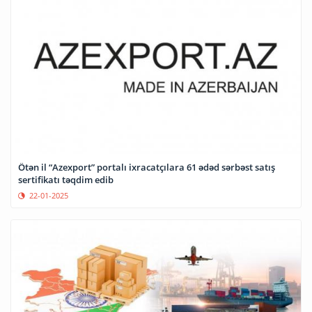
Ötən il “Azexport” portalı ixracatçılara 61 ədəd sərbəst satış
sertifikatı təqdim edib
22-01-2025