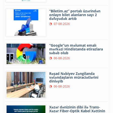
“Biletim.az” portalı üzərindən
onlayn bilet alanların sayı 2
dəfəyədək artıb
07-08-2026
“Google”un məlumat emalı
mərkəzi Hindistanda etirazlara
səbəb olub
06-08-2026
Rəşad Nəbiyev Zəngilanda
vətəndaşların müraciətlərini
dinləyib
06-08-2026
Xəzər dənizinin dibi ilə Trans-
Xəzər Fiber-Optik Kabel Xəttinin