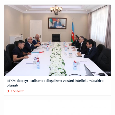
İİTKM-də qeyri-səlis modelləşdirmə və süni intellekt müzakirə
olunub
17-07-2025