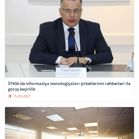
İİTKM-də informasiya texnologiyaları şirkətlərinin rəhbərləri ilə
görüş keçirilib
15-03-2021