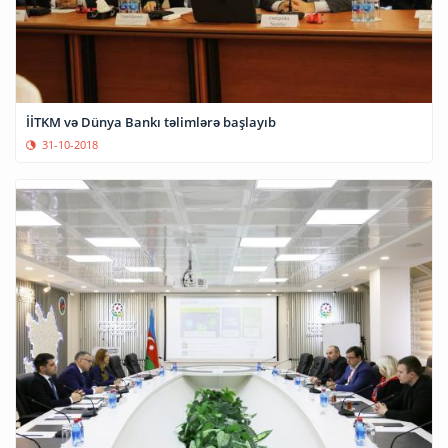
İİTKM və Dünya Bankı təlimlərə başlayıb
31-10-2018