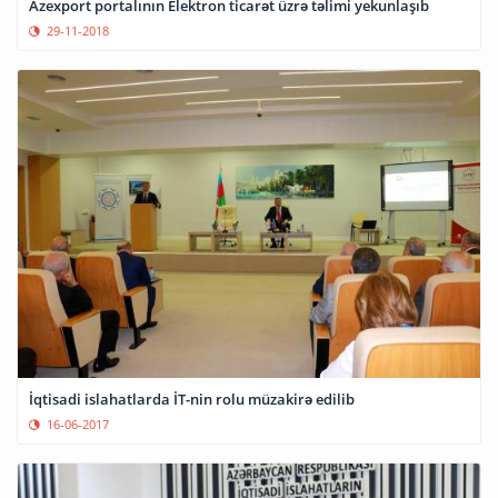
Azexport portalının Elektron ticarət üzrə təlimi yekunlaşıb
29-11-2018
İqtisadi islahatlarda İT-nin rolu müzakirə edilib
16-06-2017