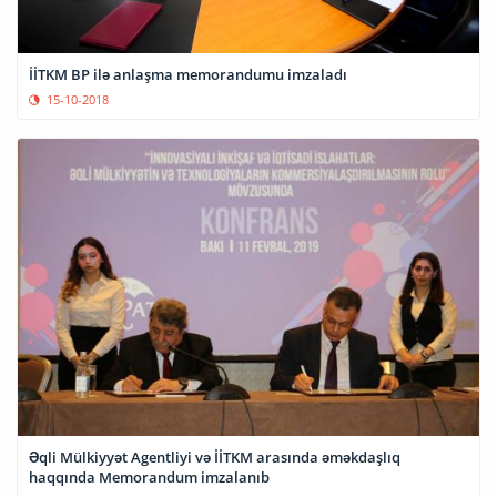
İİTKM BP ilə anlaşma memorandumu imzaladı
15-10-2018
Əqli Mülkiyyət Agentliyi və İİTKM arasında əməkdaşlıq
haqqında Memorandum imzalanıb