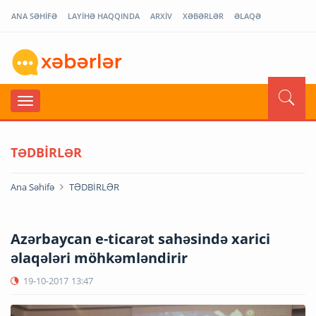
ANA SƏHİFƏ
LAYİHƏ HAQQINDA
ARXİV
XƏBƏRLƏR
ƏLAQƏ
TƏDBİRLƏR
Ana Səhifə
TƏDBİRLƏR
Azərbaycan e-ticarət sahəsində xarici
əlaqələri möhkəmləndirir
19-10-2017
13:47