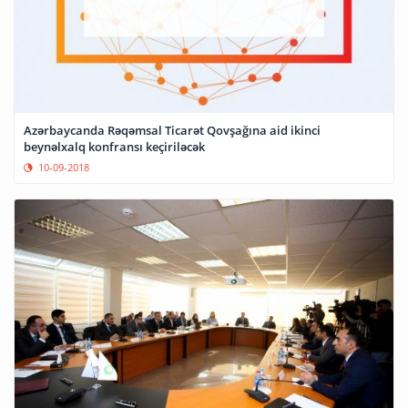
Azərbaycanda Rəqəmsal Ticarət Qovşağına aid ikinci
beynəlxalq konfransı keçiriləcək
10-09-2018