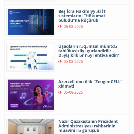
Beş İcra Hakimiyyəti İT
sistemlərini “Hökumət
buludu”na köçürüb
06-08-2026
Uşaqların rəqəmsal mühitdə
təhlükəsizliyi gücləndirilir -
Dəyişikliklər nəyi ehtiva edir?
05-08-2026
Azercell-dən illik “ZengimCELL”
xidməti
05-08-2026
Nazir Qazaxıstanın Prezident
Administrasiyası rəhbərinin
müavini ilə görüşüb