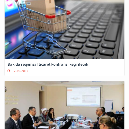
Bakıda rəqəmsal ticarət konfransı keçiriləcək
17-10-2017