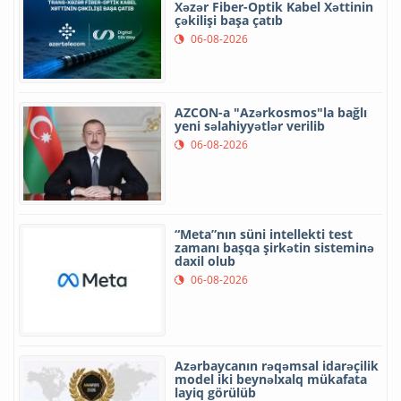
Xəzər Fiber-Optik Kabel Xəttinin
çəkilişi başa çatıb
06-08-2026
AZCON-a "Azərkosmos"la bağlı
yeni səlahiyyətlər verilib
06-08-2026
“Meta”nın süni intellekti test
zamanı başqa şirkətin sisteminə
daxil olub
06-08-2026
Azərbaycanın rəqəmsal idarəçilik
model iki beynəlxalq mükafata
layiq görülüb