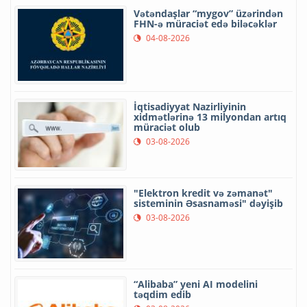
Vətəndaşlar “mygov” üzərindən
FHN-ə müraciət edə biləcəklər
04-08-2026
İqtisadiyyat Nazirliyinin
xidmətlərinə 13 milyondan artıq
müraciət olub
03-08-2026
"Elektron kredit və zəmanət"
sisteminin Əsasnaməsi" dəyişib
03-08-2026
“Alibaba” yeni AI modelini
təqdim edib