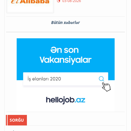
03-08-2026
Bütün xəbərlər
SORĞU