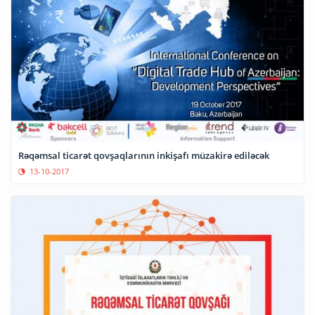
Rəqəmsal ticarət qovşaqlarının inkişafı müzakirə ediləcək
13-10-2017