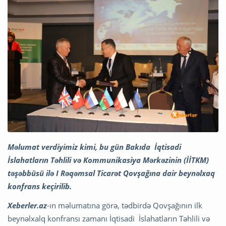
Məlumat verdiyimiz kimi, bu gün Bakıda İqtisadi
İslahatların Təhlili və Kommunikasiya Mərkəzinin (İİTKM)
təşəbbüsü ilə I Rəqəmsal Ticarət Qovşağına dair beynəlxaq
konfrans keçirilib.
Xeberler.az
-ın məlumatına görə, tədbirdə Qovşağının ilk
beynəlxalq konfransı zamanı İqtisadi İslahatların Təhlili və