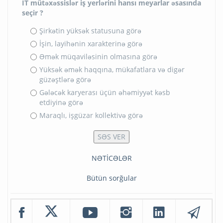
İT mütəxəssislər iş yerlərini hansı meyarlar əsasında
seçir ?
Şirkətin yüksək statusuna görə
İşin, layihənin xarakterinə görə
Əmək müqaviləsinin olmasına görə
Yüksək əmək haqqına, mükafatlara və digər
güzəştlərə görə
Gələcək karyerası üçün əhəmiyyət kəsb
etdiyinə görə
Maraqlı, işgüzar kollektivə görə
NƏTİCƏLƏR
Bütün sorğular