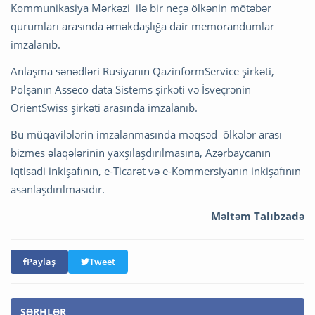
Kommunikasiya Mərkəzi ilə bir neçə ölkənin mötəbər
qurumları arasında əməkdaşlığa dair memorandumlar
imzalanıb.
Anlaşma sənədləri Rusiyanın QazinformService şirkəti,
Polşanın Asseco data Sistems şirkəti və İsveçrənin
OrientSwiss şirkəti arasında imzalanıb.
Bu müqavilələrin imzalanmasında məqsəd ölkələr arası
bizmes əlaqələrinin yaxşılaşdırılmasına, Azərbaycanın
iqtisadi inkişafının, e-Ticarət və e-Kommersiyanın inkişafının
asanlaşdırılmasıdır.
Məltəm Talıbzadə
Paylaş
Tweet
ŞƏRHLƏR