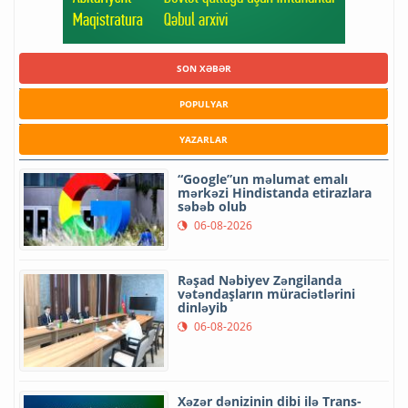
SON XƏBƏR
POPULYAR
YAZARLAR
“Google”un məlumat emalı
mərkəzi Hindistanda etirazlara
səbəb olub
06-08-2026
Rəşad Nəbiyev Zəngilanda
vətəndaşların müraciətlərini
dinləyib
06-08-2026
Xəzər dənizinin dibi ilə Trans-