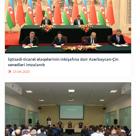
İqtisadi-ticarət əlaqələrinin inkişafına dair Azərbaycan-Çin
sənədləri imzalanıb
23-04-2025