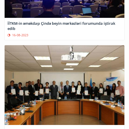
İİTKM-in əməkdaşı Çində beyin mərkəzləri forumunda iştirak
edib
16-08-2023