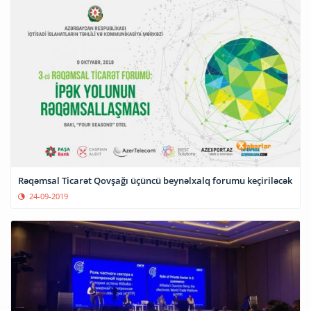
Rəqəmsal Ticarət Qovşağı üçüncü beynəlxalq forumu keçiriləcək
24-09-2019