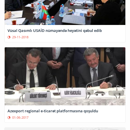
Vüsal Qasımlı USAİD nümayəndə heyətini qəbul edib
29-11-2018
Azexport regional e-ticarət platformasına qoşuldu
01-06-2017