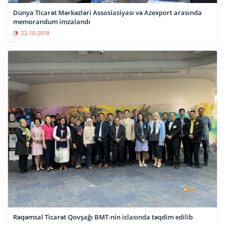
Dünya Ticarət Mərkəzləri Assosiasiyası və Azexport arasında
memorandum imzalandı
22-10-2018
Rəqəmsal Ticarət Qovşağı BMT-nin iclasında təqdim edilib