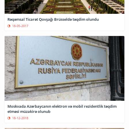
Rəqəmsal Ticarət Qovşağı Brüsseldə təqdim olundu
18-05-2017
Moskvada Azərbaycanın elektron və mobil rezidentlik təqdim
etməsi müzakirə olunub
18-12-2018