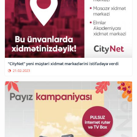
“CityNet” yeni müştəri xidmət mərkəzlərini istifadəyə verdi
21-02-2023