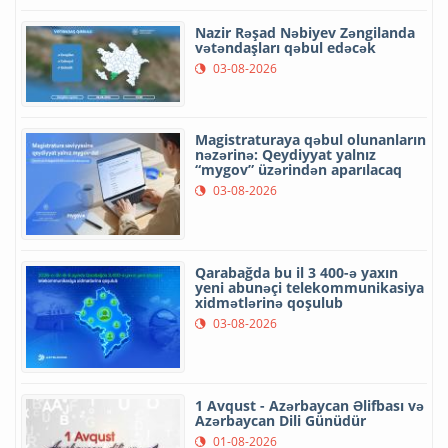
Nazir Rəşad Nəbiyev Zəngilanda
vətəndaşları qəbul edəcək
03-08-2026
Magistraturaya qəbul olunanların
nəzərinə: Qeydiyyat yalnız
“mygov” üzərindən aparılacaq
03-08-2026
Qarabağda bu il 3 400-ə yaxın
yeni abunəçi telekommunikasiya
xidmətlərinə qoşulub
03-08-2026
1 Avqust - Azərbaycan Əlifbası və
Azərbaycan Dili Günüdür
01-08-2026