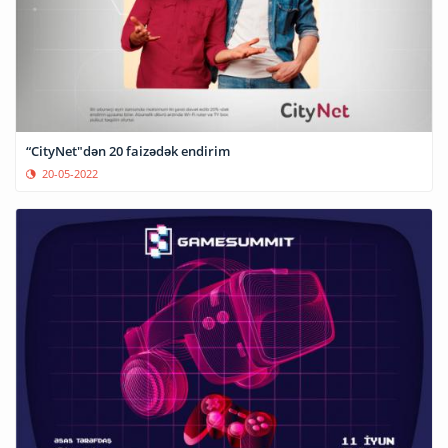
“CityNet"dən 20 faizədək endirim
20-05-2022