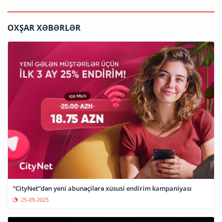
OXŞAR XƏBƏRLƏR
“CityNet”dən yeni abunəçilərə xüsusi endirim kampaniyası
25-09-2025