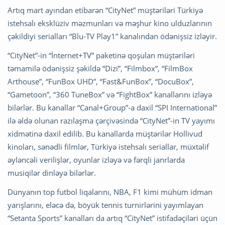
Artıq mart ayından etibarən “CityNet” müştəriləri Türkiyə
istehsalı eksklüziv məzmunları və məşhur kino ulduzlarının
çəkildiyi serialları “Blu-TV Play1” kanalından ödənişsiz izləyir.
“CityNet”-in “İnternet+TV” paketinə qoşulan müştəriləri
təmamilə ödənişsiz şəkildə “Dizi”, “Filmbox”, “FilmBox
Arthouse”, “FunBox UHD”, “Fast&FunBox”, “DocuBox”,
“Gametoon”, “360 TuneBox” və “FightBox” kanallarını izləyə
bilərlər. Bu kanallar “Canal+Group”-a daxil “SPI International”
ilə əldə olunan razılaşma çərçivəsində “CityNet”-in TV yayımı
xidmətinə daxil edilib. Bu kanallarda müştərilər Hollivud
kinoları, sənədli filmlər, Türkiyə istehsalı seriallar, müxtəlif
əyləncəli verilişlər, oyunlar izləyə və fərqli janrlarda
musiqilər dinləyə bilərlər.
Dünyanın top futbol liqalarını, NBA, F1 kimi mühüm idman
yarışlarını, eləcə də, böyük tennis turnirlərini yayımlayan
“Setanta Sports” kanalları da artıq “CityNet” istifadəçiləri üçün