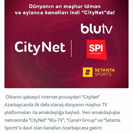
Ölkənin qabaqcıl internet provayderi “CityNet”
Azərbaycanda ilk dəfə olaraq dünyanın məşhur TV
platformaları ilə əməkdaşlığa başladı. Yeni əməkdaşlıqlar
nəticəsində “CityNet” “Blu-TV”, “Canal+Group” və “Setanta
Sports”a daxil olan kanalları Azərbaycana gətirir.