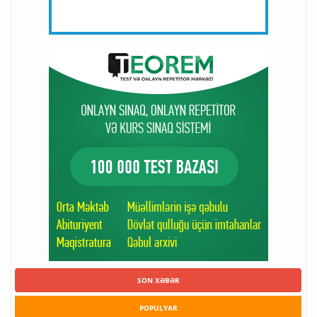
SON XƏBƏR
POPULYAR