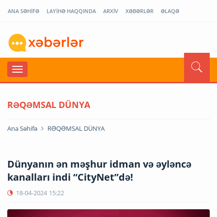
ANA SƏHİFƏ
LAYİHƏ HAQQINDA
ARXİV
XƏBƏRLƏR
ƏLAQƏ
RƏQƏMSAL DÜNYA
Ana Səhifə
RƏQƏMSAL DÜNYA
Dünyanın ən məşhur idman və əyləncə
kanalları indi “CityNet”də!
18-04-2024
15:22