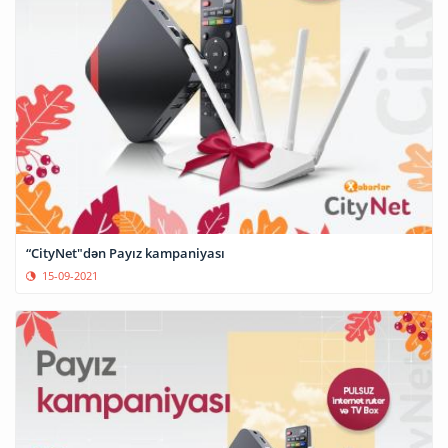
“CityNet"dən Payız kampaniyası
15-09-2021