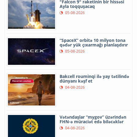
"Falcon 9" raketinin bir hissəsi
Ayla toqquşacaq
05-08-2026
“SpaceX” orbitə 10 milyon tona
qədər yük çıxarmağı planlaşdırır
05-08-2026
Bakcell rouminqi ilə yay tətilində
dünyanı kəşf et
04-08-2026
Vətəndaşlar “mygov” üzərindən
FHN-ə müraciət edə biləcəklər
04-08-2026