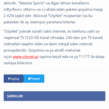
aktivdir. “Setanta Sports” və digər idman kanallarını
(«Футбол», «Матч» və s.) əhatə edən paketə qoşulma haqqı
2 AZN təşkil edir. Mövcud “CityNet” müştəriləri isə bu
paketdən ilk ay ödənişsiz yararlana bilərlər.
“CityNet” yüksək sürətli sabit internet, ev telefonu xətti və
rəqəmsal TV (120 HD kanal olmaqla, 240-dan çox TV kanal)
xidmətləri təqdim edən və daim inkişaf edən internet
provayderidir. Qoşulma və ya ətraflı məlumat
üçün
www.citynet.az
saytına keçid edə və ya *1177 ilə əlaqə
saxlaya bilərsiniz.
Paylaş
Tweet
ŞƏRHLƏR