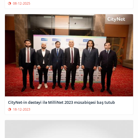
08-12-2025
CityNet-in dəstəyi ilə MilliNet 2023 müsabiqəsi baş tutub
18-12-2023