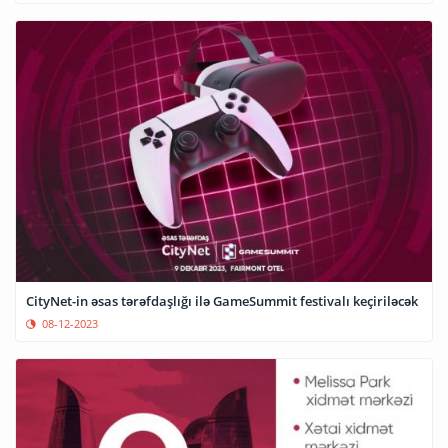
CityNet-in əsas tərəfdaşlığı ilə GameSummit festivalı keçiriləcək
08-12-2023