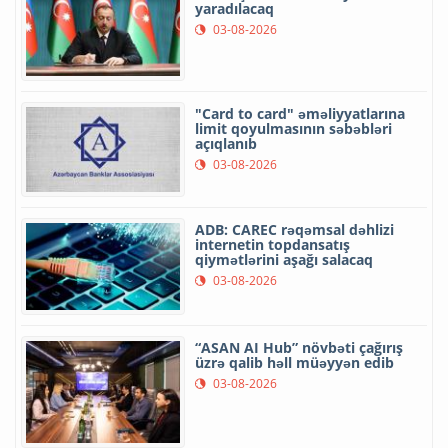
yaradılacaq
03-08-2026
"Card to card" əməliyyatlarına
limit qoyulmasının səbəbləri
açıqlanıb
03-08-2026
ADB: CAREC rəqəmsal dəhlizi
internetin topdansatış
qiymətlərini aşağı salacaq
03-08-2026
“ASAN AI Hub” növbəti çağırış
üzrə qalib həll müəyyən edib
03-08-2026