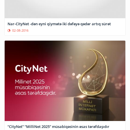
Nar-CityNet -dən eyni qiymətə iki dəfəyə qədər artıq sürət
02-08-2016
“CityNet” “MilliNet 2025” müsabiqəsinin əsas tərəfdaşıdır