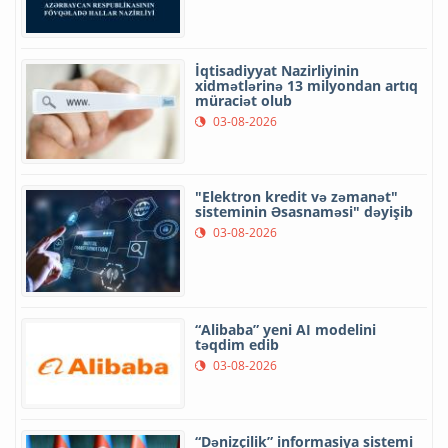
İqtisadiyyat Nazirliyinin
xidmətlərinə 13 milyondan artıq
müraciət olub
03-08-2026
"Elektron kredit və zəmanət"
sisteminin Əsasnaməsi" dəyişib
03-08-2026
“Alibaba” yeni AI modelini
təqdim edib
03-08-2026
“Dənizçilik” informasiya sistemi