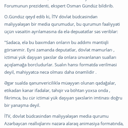
Forumunun prezidenti, ekspert Osman Gündüz bildirib.
O.Gündüz qeyd edib ki, İTV dövlət büdcəsindən
maliyyələşən bir media qurumudur, bu qurumun fəaliyyəti
üçün vəsaitin ayrılamasına da elə depuatatlar səs veriblər:
"Sadəcə, elə bu baxımdan onların bu addımı məntiqli
görsənmir. Eyni zamanda deputatlar, dövlət məmurları ,
ictimai yük daşıyan şəxslər də onlara ünvanlanan sualları
açıqlamağa borcludurlar. Sualın hansı formatda verilməsi
deyil, mahiyyətcə necə olması daha önəmlidir .
Əgər sualda qanunvericiliklə müəyyən olunan qadağalar,
etikadan kənar ifadələr, təhqir və böhtan yoxsa onda ,
fikrimcə, bu cür ictimai yük daşıyan şəxslərin imtinası doğru
bir yanaşma deyil.
İTV, dövlət büdcəsindən maliyyələşən media qurumu
Azərbaycan reallıqlarını nəzərə alaraq animasiya formatında,