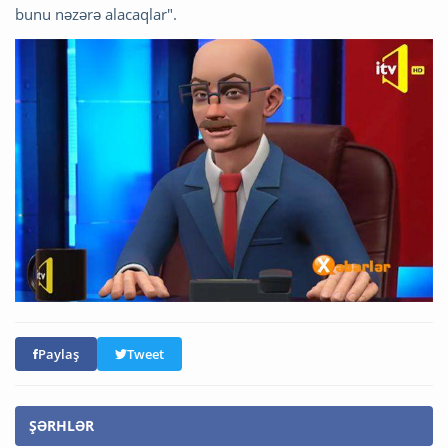
bunu nəzərə alacaqlar".
Paylaş
Tweet
ŞƏRHLƏR