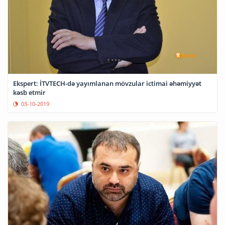
Ekspert: İTVTECH-də yayımlanan mövzular ictimai əhəmiyyət
kəsb etmir
03-10-2019