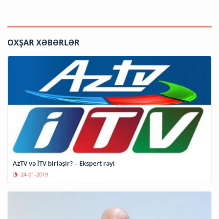
OXŞAR XƏBƏRLƏR
AzTV və İTV birləşir? – Ekspert rəyi
24-01-2019