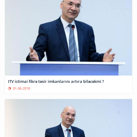
ITV ictimai fikrə təsir imkanlarını artıra biləcəkmi ?
01-06-2018