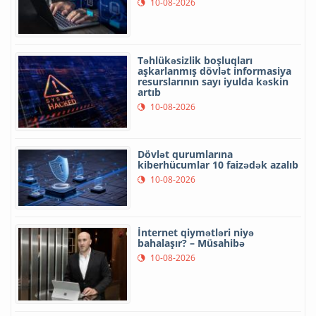
10-08-2026
Təhlükəsizlik boşluqları
aşkarlanmış dövlət informasiya
resurslarının sayı iyulda kəskin
artıb
10-08-2026
Dövlət qurumlarına
kiberhücumlar 10 faizədək azalıb
10-08-2026
İnternet qiymətləri niyə
bahalaşır? – Müsahibə
10-08-2026