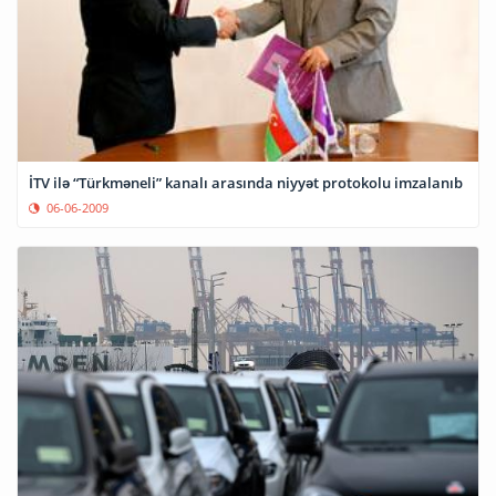
İTV ilə “Türkməneli” kanalı arasında niyyət protokolu imzalanıb
06-06-2009