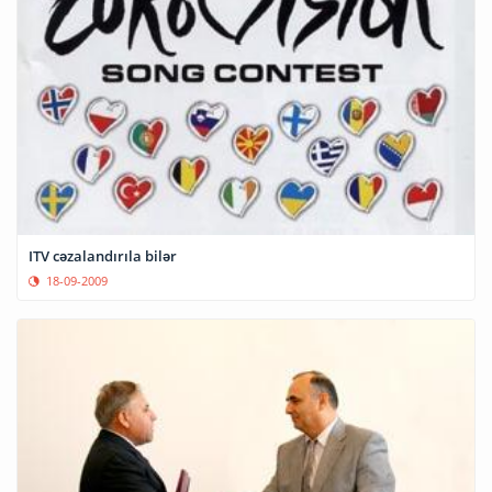
ITV cəzalandırıla bilər
18-09-2009