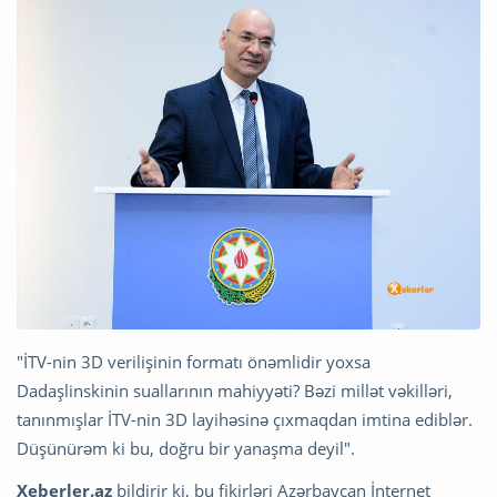
"İTV-nin 3D verilişinin formatı önəmlidir yoxsa
Dadaşlinskinin suallarının mahiyyəti? Bəzi millət vəkilləri,
tanınmışlar İTV-nin 3D layihəsinə çıxmaqdan imtina ediblər.
Düşünürəm ki bu, doğru bir yanaşma deyil".
Xeberler.az
bildirir ki, bu fikirləri Azərbaycan İnternet