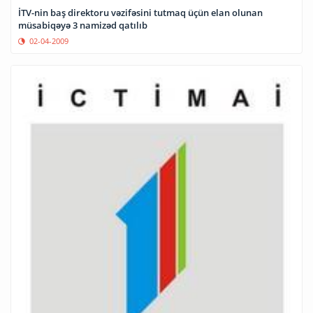
İTV-nin baş direktoru vəzifəsini tutmaq üçün elan olunan
müsabiqəyə 3 namizəd qatılıb
02-04-2009