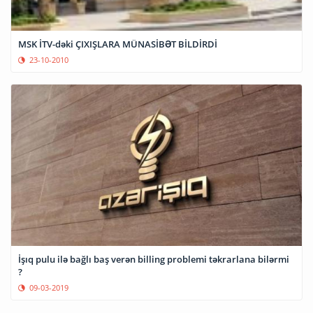
MSK İTV-dəki ÇIXIŞLARA MÜNASİBƏT BİLDİRDİ
23-10-2010
İşıq pulu ilə bağlı baş verən billing problemi təkrarlana bilərmi
?
09-03-2019