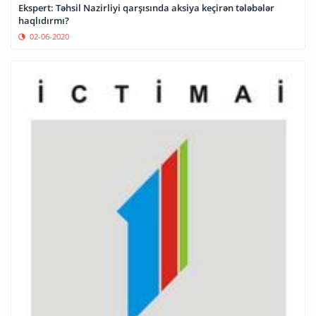
Ekspert: Təhsil Nazirliyi qarşısında aksiya keçirən tələbələr
haqlıdırmı?
02-06-2020