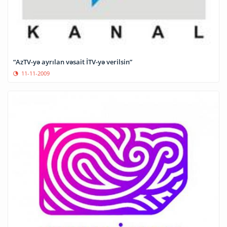
“AzTV-yə ayrılan vəsait İTV-yə verilsin”
11-11-2009