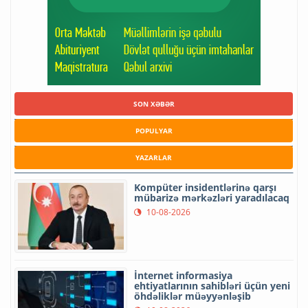
SON XƏBƏR
POPULYAR
YAZARLAR
Kompüter insidentlərinə qarşı
mübarizə mərkəzləri yaradılacaq
10-08-2026
İnternet informasiya
ehtiyatlarının sahibləri üçün yeni
öhdəliklər müəyyənləşib