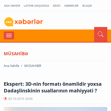
ANA SƏHİFƏ
LAYİHƏ HAQQINDA
ARXİV
XƏBƏRLƏR
ƏLAQƏ
MÜSAHİBƏ
Ana Səhifə
MÜSAHİBƏ
Ekspert: 3D-nin formatı önəmlidir yoxsa
Dadaşlinskinin suallarının mahiyyəti ?
03-10-2019
20:06