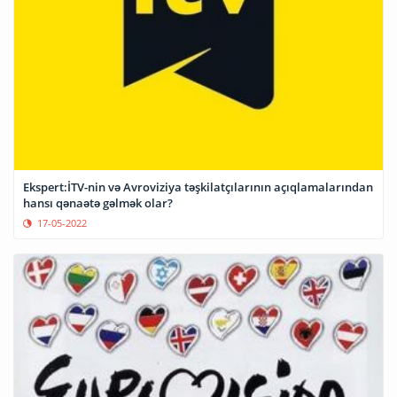
Ekspert:İTV-nin və Avroviziya təşkilatçılarının açıqlamalarından
hansı qənaətə gəlmək olar?
17-05-2022