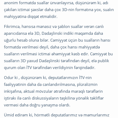
anonim formatda suallar ünvanlayırsa, düşünürəm ki, adı
çəkilən ictimai şəxslər daha çox 3D-nin formatına yox, sualın
mahiyyətinə diqqət etməlidir.
Fikrimcə, hansısa mənasız və şablon suallar verən canlı
aparıcıdansa elə 3D, Dadaşlinski indiki məqamda daha
uğurlu hesab oluna bilər. Cəmiyyət üçün bu sualların hansı
formatda verilməsi deyil, daha çox hansı mahiyyətdə
sualların verilməsi ictimai əhəmiyyət kəsb edir. Cəmiyyət bu
sualların 3D yaxud Dadaşlinski tərəfindən deyil, elə publik
qurum olan İTV tərəfindən verildiyinin fərqindədir.
Odur ki , düşünürəm ki, deputatlarımızın İTV-nin
fəaliyyətinin daha da canlandırılmasına, plüralizmin
inkişafına, aktual mövzular ətrafında maraqlı tərəflərin
iştirakı ilə canlı diskussiyaların təşkilinə yönəlik təkliflər
verməsi daha doğru yanaşma olardı.
Ümid edirəm ki, hörmətli deputatlarımız və məmurlarımız