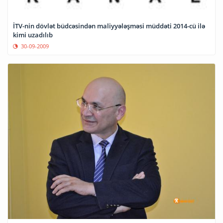
İTV-nin dövlət büdcəsindən maliyyələşməsi müddəti 2014-cü ilə
kimi uzadılıb
30-09-2009