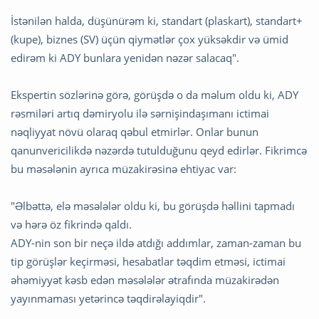
İstənilən halda, düşünürəm ki, standart (plaskart), standart+
(kupe), biznes (SV) üçün qiymətlər çox yüksəkdir və ümid
edirəm ki ADY bunlara yenidən nəzər salacaq".
Ekspertin sözlərinə görə, görüşdə o da məlum oldu ki, ADY
rəsmiləri artıq dəmiryolu ilə sərnişindaşımanı ictimai
nəqliyyat növü olaraq qəbul etmirlər. Onlar bunun
qanunvericilikdə nəzərdə tutulduğunu qeyd edirlər. Fikrimcə
bu məsələnin ayrıca müzakirəsinə ehtiyac var:
"Əlbəttə, elə məsələlər oldu ki, bu görüşdə həllini tapmadı
və hərə öz fikrində qaldı.
ADY-nin son bir neçə ildə atdığı addımlar, zaman-zaman bu
tip görüşlər keçirməsi, hesabatlar təqdim etməsi, ictimai
əhəmiyyət kəsb edən məsələlər ətrafında müzakirədən
yayınmaması yetərincə təqdirəlayiqdir".