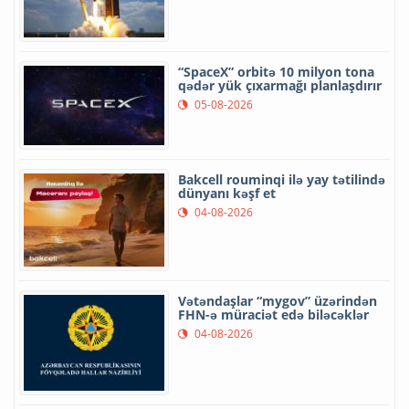
“SpaceX” orbitə 10 milyon tona
qədər yük çıxarmağı planlaşdırır
05-08-2026
Bakcell rouminqi ilə yay tətilində
dünyanı kəşf et
04-08-2026
Vətəndaşlar “mygov” üzərindən
FHN-ə müraciət edə biləcəklər
04-08-2026