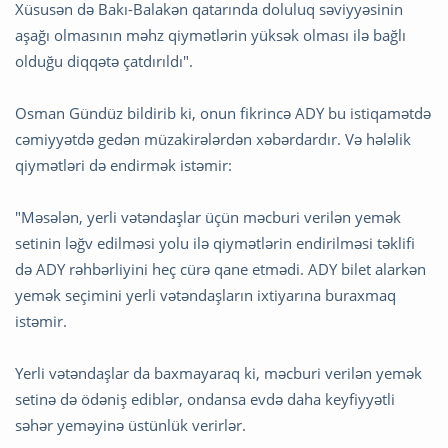
Xüsusən də Bakı-Balakən qatarında doluluq səviyyəsinin
aşağı olmasının məhz qiymətlərin yüksək olması ilə bağlı
olduğu diqqətə çatdırıldı".
Osman Gündüz bildirib ki, onun fikrincə ADY bu istiqamətdə
cəmiyyətdə gedən müzakirələrdən xəbərdardır. Və hələlik
qiymətləri də endirmək istəmir:
"Məsələn, yerli vətəndaşlar üçün məcburi verilən yemək
setinin ləğv edilməsi yolu ilə qiymətlərin endirilməsi təklifi
də ADY rəhbərliyini heç cürə qane etmədi. ADY bilet alarkən
yemək seçimini yerli vətəndaşların ixtiyarına buraxmaq
istəmir.
Yerli vətəndaşlar da baxmayaraq ki, məcburi verilən yemək
setinə də ödəniş ediblər, ondansa evdə daha keyfiyyətli
səhər yeməyinə üstünlük verirlər.