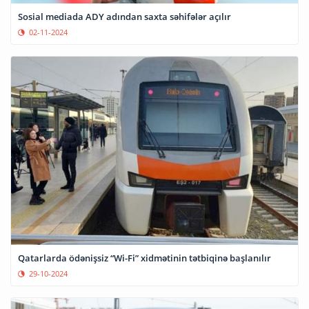
Sosial mediada ADY adından saxta səhifələr açılır
02-11-2024
Qatarlarda ödənişsiz “Wi-Fi” xidmətinin tətbiqinə başlanılır
29-10-2024