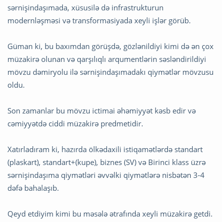
sərnişindaşımada, xüsusilə də infrastrukturun
modernləşməsi və transformasiyada xeyli işlər görüb.
Güman ki, bu baxımdan görüşdə, gözlənildiyi kimi də ən çox
müzakirə olunan və qarşılıqlı arqumentlərin səsləndirildiyi
mövzu dəmiryolu ilə sərnişindaşımadakı qiymətlər mövzusu
oldu.
Son zamanlar bu mövzu ictimai əhəmiyyət kəsb edir və
cəmiyyətdə ciddi müzakirə predmetidir.
Xatırladıram ki, hazırda ölkədaxili istiqamətlərdə standart
(plaskart), standart+(kupe), biznes (SV) və Birinci klass üzrə
sərnişindaşıma qiymətləri əvvəlki qiymətlərə nisbətən 3-4
dəfə bahalaşıb.
Qeyd etdiyim kimi bu məsələ ətrafında xeyli müzakirə getdi.