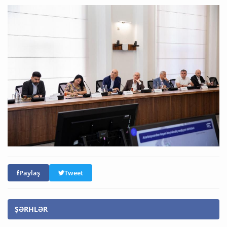
Paylaş
Tweet
ŞƏRHLƏR