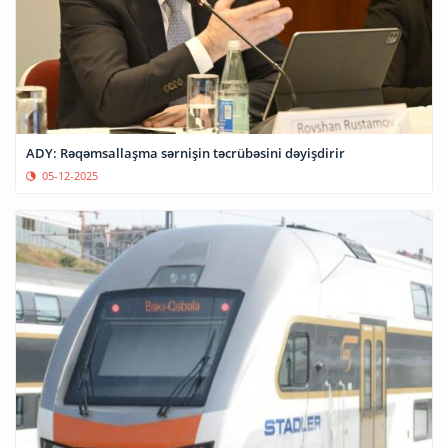
ADY: Rəqəmsallaşma sərnişin təcrübəsini dəyişdirir
05-12-2025