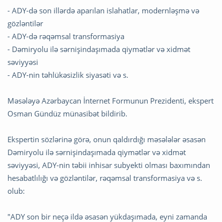
- ADY-də son illərdə aparılan islahatlar, modernləşmə və
gözləntilər
- ADY-də rəqəmsal transformasiya
- Dəmiryolu ilə sərnişindaşımada qiymətlər və xidmət
səviyyəsi
- ADY-nin təhlükəsizlik siyasəti və s.
Məsələyə Azərbaycan İnternet Formunun Prezidenti, ekspert
Osman Gündüz münasibət bildirib.
Ekspertin sözlərinə görə, onun qaldırdığı məsələlər əsasən
Dəmiryolu ilə sərnişindaşımada qiymətlər və xidmət
səviyyəsi, ADY-nin təbii inhisar subyekti olması baxımından
hesabatlılığı və gözləntilər, rəqəmsal transformasiya və s.
olub:
"ADY son bir neçə ildə əsasən yükdaşımada, eyni zamanda