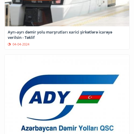
Ayrı-ayrı dəmir yolu marşrutları xarici şirkətlərə icarəyə
verilsin - Təklif
04-04-2024