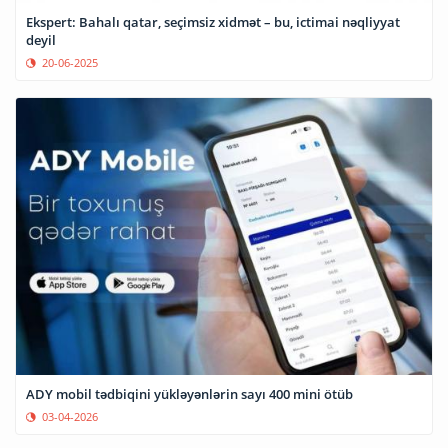
Ekspert: Bahalı qatar, seçimsiz xidmət – bu, ictimai nəqliyyat
deyil
20-06-2025
ADY mobil tədbiqini yükləyənlərin sayı 400 mini ötüb
03-04-2026