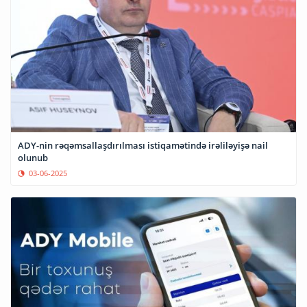
ADY-nin rəqəmsallaşdırılması istiqamətində irəliləyişə nail
olunub
03-06-2025