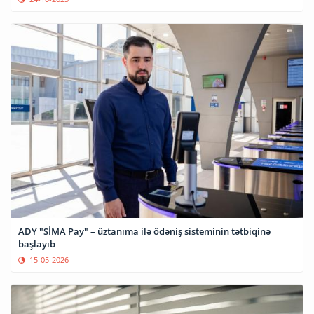
ADY "SİMA Pay" – üztanıma ilə ödəniş sisteminin tətbiqinə
başlayıb
15-05-2026