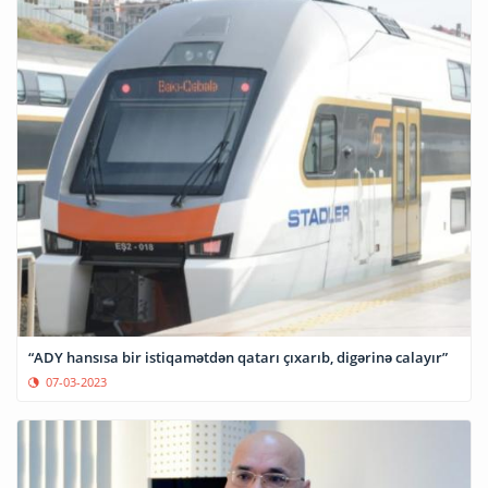
“ADY hansısa bir istiqamətdən qatarı çıxarıb, digərinə calayır”
07-03-2023