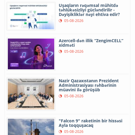
Uşaqların rəqəmsal mühitdə
təhlükəsizliyi gücləndirilir -
Dəyişikliklər nəyi ehtiva edir?
05-08-2026
Azercell-dən illik “ZengimCELL”
xidməti
05-08-2026
Nazir Qazaxıstanın Prezident
Administrasiyası rəhbərinin
müavini ilə görüşüb
05-08-2026
"Falcon 9" raketinin bir hissəsi
Ayla toqquşacaq
05-08-2026