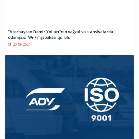
“Azərbaycan Dəmir Yolları”nın vağzal və stansiyalarda
ödənişsiz “Wi-Fi” şəbəkəsi qurulur
23-09-2024