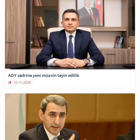
ADY sədrinə yeni müavin təyin edilib
15-11-2024