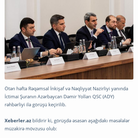
Ötən həftə Rəqəmsal İnkişaf və Nəqliyyat Nazirliyi yanında
İctimai Şuranın Azərbaycan Dəmir Yolları QSC (ADY)
rəhbərliyi ilə görüşü keçirilib.
Xeberler.az
bildirir ki, görüşdə əsasən aşağıdakı məsələlər
müzakirə mövzusu olub: