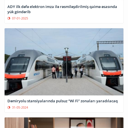
ADY ilk dəfə elektron imza ilə rəsmiləşdirilmiş qaimə əsasında
yük göndərib
07-01-2025
Dəmiryolu stansiyalarında pulsuz “Wi Fi” zonaları yaradılacaq
31-05-2024