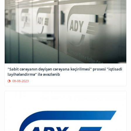
"Sabit cərəyanın dəyişən cərəyana keçirilməsi" prosesi "iqtisadi
layihələndirmə" ilə əvəzlənib
08-08-2023