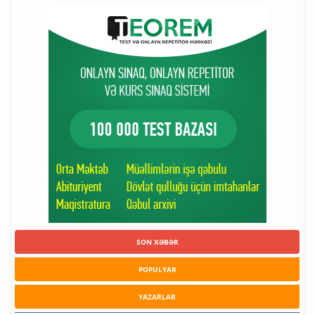
SON XƏBƏR
POPULYAR
YAZARLAR