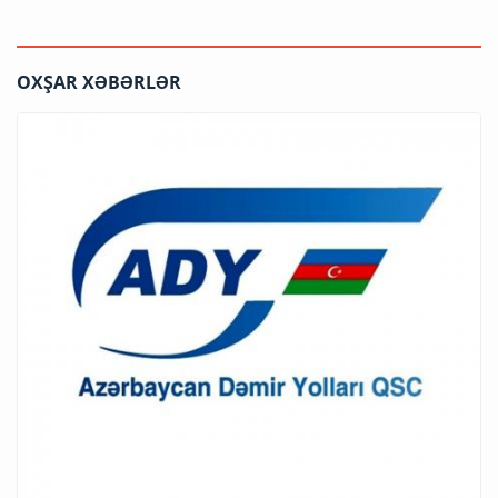
OXŞAR XƏBƏRLƏR