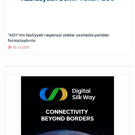
“ADY”nin fəaliyyəti rəqəmsal alətlər vasitəsilə yenidən
formalaşdırılır
05-12-2025