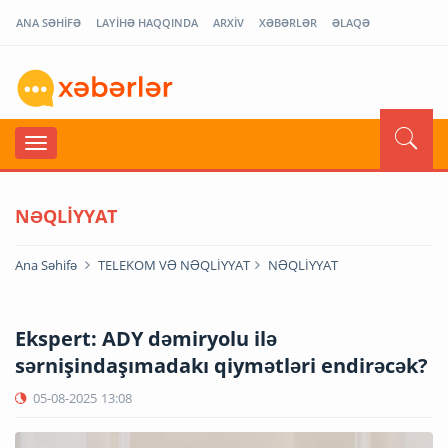
ANA SƏHİFƏ
LAYİHƏ HAQQINDA
ARXİV
XƏBƏRLƏR
ƏLAQƏ
NƏQLİYYAT
Ana Səhifə
TELEKOM VƏ NƏQLİYYAT
NƏQLİYYAT
Ekspert: ADY dəmiryolu ilə
sərnişindaşımadakı qiymətləri endirəcək?
05-08-2025
13:08