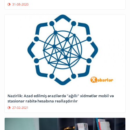
31-08-2020
Nazirlik: Azad edilmiş ərazilərdə "ağıllı" xidmətlər mobil və
stasionar rabitə hesabına reallaşdırılır
27-02-2021