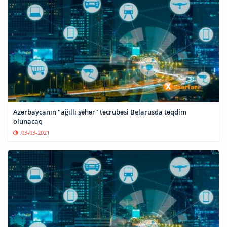
Azərbaycanın "ağıllı şəhər" təcrübəsi Belarusda təqdim
olunacaq
03-03-2021