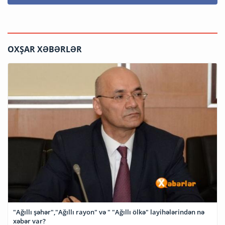
OXŞAR XƏBƏRLƏR
"Ağıllı şəhər","Ağıllı rayon" və " "Ağıllı ölkə" layihələrindən nə
xəbər var?