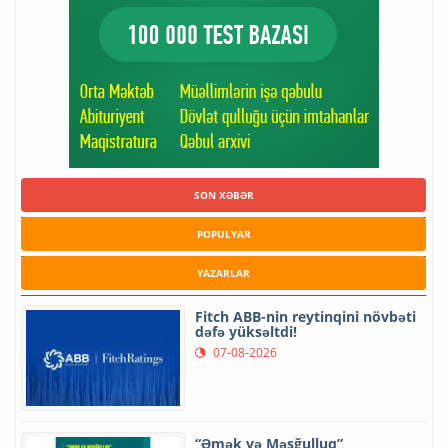
SON XƏBƏR
POPULYAR
YAZARLAR
Fitch ABB-nin reytinqini növbəti
dəfə yüksəltdi!
07-08-2026
“Əmək və Məşğulluq”