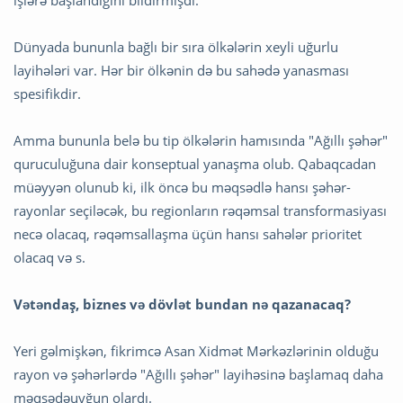
Dünyada bununla bağlı bir sıra ölkələrin xeyli uğurlu
layihələri var. Hər bir ölkənin də bu sahədə yanasması
spesifikdir.
Amma bununla belə bu tip ölkələrin hamısında "Ağıllı şəhər"
quruculuğuna dair konseptual yanaşma olub. Qabaqcadan
müəyyən olunub ki, ilk öncə bu məqsədlə hansı şəhər-
rayonlar seçiləcək, bu regionların rəqəmsal transformasiyası
necə olacaq, rəqəmsallaşma üçün hansı sahələr prioritet
olacaq və s.
Vətəndaş, biznes və dövlət bundan nə qazanacaq?
Yeri gəlmişkən, fikrimcə Asan Xidmət Mərkəzlərinin olduğu
rayon və şəhərlərdə "Ağıllı şəhər" layihəsinə başlamaq daha
məqsədəuyğun olardı.