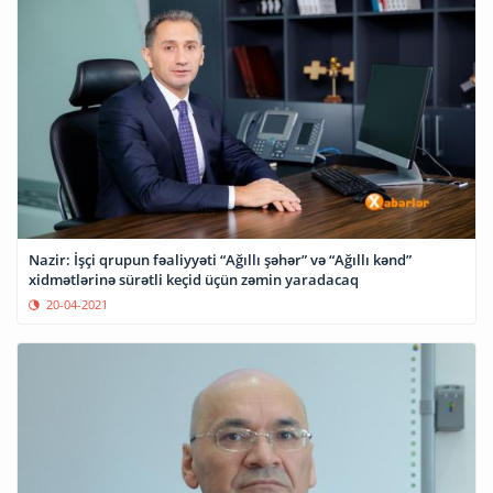
Nazir: İşçi qrupun fəaliyyəti “Ağıllı şəhər” və “Ağıllı kənd”
xidmətlərinə sürətli keçid üçün zəmin yaradacaq
20-04-2021