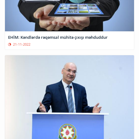
EHİM: Kəndlərdə rəqəmsal mühitə çıxışı məhduddur
21-11-2022