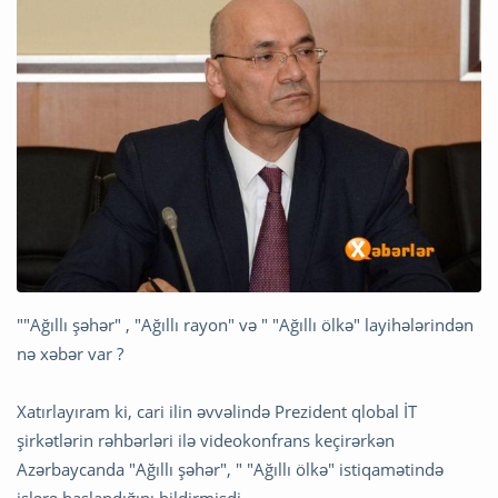
""Ağıllı şəhər" , "Ağıllı rayon" və " "Ağıllı ölkə" layihələrindən
nə xəbər var ?
Xatırlayıram ki, cari ilin əvvəlində Prezident qlobal İT
şirkətlərin rəhbərləri ilə videokonfrans keçirərkən
Azərbaycanda "Ağıllı şəhər", " "Ağıllı ölkə" istiqamətində
işlərə başlandığını bildirmişdi.