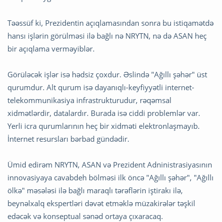
Təəssüf ki, Prezidentin açıqlamasından sonra bu istiqamətdə
hansı işlərin görülməsi ilə bağlı nə NRYTN, nə də ASAN heç
bir açıqlama verməyiblər.
Görüləcək işlər isə hədsiz çoxdur. Əslində "Ağıllı şəhər" üst
qurumdur. Alt qurum isə dayanıqlı-keyfiyyətli internet-
telekommunikasiya infrastrukturudur, rəqəmsal
xidmətlərdir, datalardır. Burada isə ciddi problemlər var.
Yerli icra qurumlarının heç bir xidməti elektronlaşmayıb.
İnternet resursları bərbad gündədir.
Ümid edirəm NRYTN, ASAN və Prezident Adninistrasiyasının
innovasiyaya cavabdeh bölməsi ilk öncə "Ağıllı şəhər", "Ağıllı
ölkə" məsələsi ilə bağlı maraqlı tərəflərin iştirakı ilə,
beynəlxalq ekspertləri dəvət etməklə müzakirələr təşkil
edəcək və konseptual sənəd ortaya çıxaracaq.