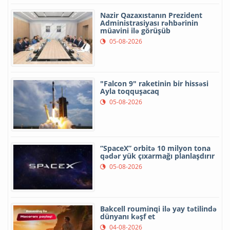
Nazir Qazaxıstanın Prezident
Administrasiyası rəhbərinin
müavini ilə görüşüb
05-08-2026
"Falcon 9" raketinin bir hissəsi
Ayla toqquşacaq
05-08-2026
“SpaceX” orbitə 10 milyon tona
qədər yük çıxarmağı planlaşdırır
05-08-2026
Bakcell rouminqi ilə yay tətilində
dünyanı kəşf et
04-08-2026