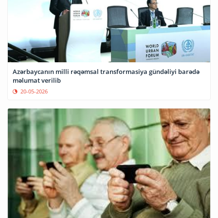
Azərbaycanın milli rəqəmsal transformasiya gündəliyi barədə
məlumat verilib
20-05-2026