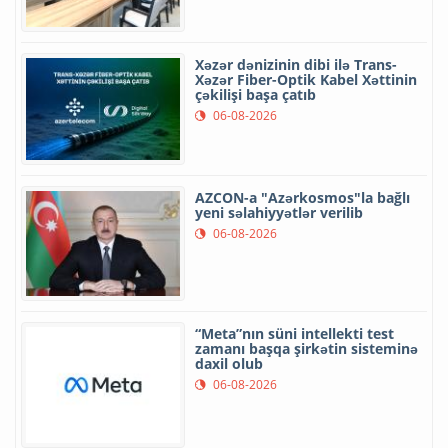
Xəzər dənizinin dibi ilə Trans-
Xəzər Fiber-Optik Kabel Xəttinin
çəkilişi başa çatıb
06-08-2026
AZCON-a "Azərkosmos"la bağlı
yeni səlahiyyətlər verilib
06-08-2026
“Meta”nın süni intellekti test
zamanı başqa şirkətin sisteminə
daxil olub
06-08-2026