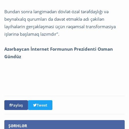
Bundan sonra ləngimədən dövlət-özəl tərəfdaşlığı və
beynəlxalq qurumları da dəvət etməklə adı çəkilən
layihələrin gerçəkləşməsi üçün rəqəmsal transformasiya
işlərinə başlamaq lazımdır".
Azərbaycan İnternet Formunun Prezidenti Osman
Gündüz
Paylaş
Tweet
ŞƏRHLƏR