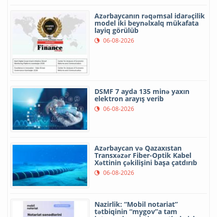
Azərbaycanın rəqəmsal idarəçilik
model iki beynəlxalq mükafata
layiq görülüb
06-08-2026
DSMF 7 ayda 135 minə yaxın
elektron arayış verib
06-08-2026
Azərbaycan və Qazaxıstan
Transxəzər Fiber-Optik Kabel
Xəttinin çəkilişini başa çatdırıb
06-08-2026
Nazirlik: “Mobil notariat”
tətbiqinin “mygov”a tam