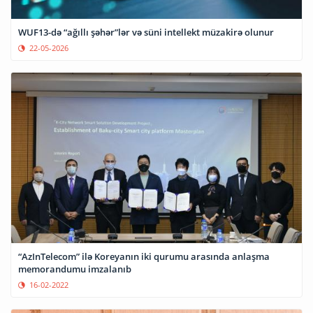
WUF13-də “ağıllı şəhər”lər və süni intellekt müzakirə olunur
22-05-2026
“AzInTelecom” ilə Koreyanın iki qurumu arasında anlaşma
memorandumu imzalanıb
16-02-2022