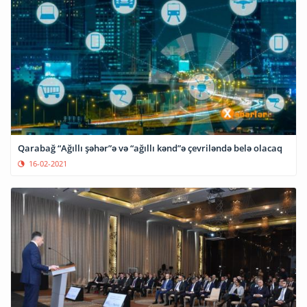
Qarabağ “Ağıllı şəhər”ə və “ağıllı kənd”ə çevriləndə belə olacaq
16-02-2021