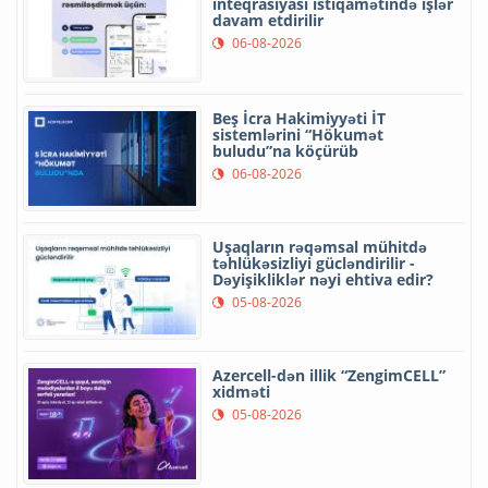
inteqrasiyası istiqamətində işlər
davam etdirilir
06-08-2026
Beş İcra Hakimiyyəti İT
sistemlərini “Hökumət
buludu”na köçürüb
06-08-2026
Uşaqların rəqəmsal mühitdə
təhlükəsizliyi gücləndirilir -
Dəyişikliklər nəyi ehtiva edir?
05-08-2026
Azercell-dən illik “ZengimCELL”
xidməti
05-08-2026