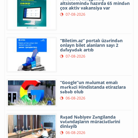
altsistemində hazırda 65 mindən
çox aktiv vakansiya var
07-08-2026
“Biletim.az” portalı üzərindən
onlayn bilet alanların sayı 2
dəfəyədək artıb
07-08-2026
“Google”un məlumat emalı
mərkəzi Hindistanda etirazlara
səbəb olub
06-08-2026
Rəşad Nəbiyev Zəngilanda
vətəndaşların müraciətlərini
dinləyib
06-08-2026