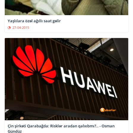
Yaşlılara özəl ağıllı saat gəlir
27-04-2015
Çin şirkəti Qarabağda: Risklər aradan qalxıbmı?.. - Osman
Gündüz