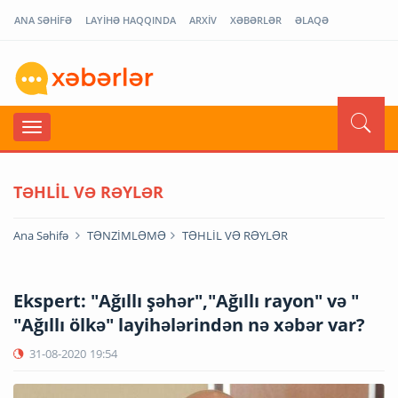
ANA SƏHİFƏ
LAYİHƏ HAQQINDA
ARXİV
XƏBƏRLƏR
ƏLAQƏ
TƏHLİL VƏ RƏYLƏR
Ana Səhifə
TƏNZİMLƏMƏ
TƏHLİL VƏ RƏYLƏR
Ekspert: "Ağıllı şəhər","Ağıllı rayon" və "
"Ağıllı ölkə" layihələrindən nə xəbər var?
31-08-2020
19:54