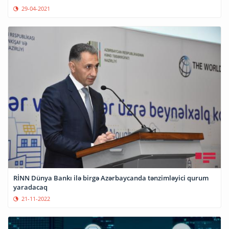
29-04-2021
RİNN Dünya Bankı ilə birgə Azərbaycanda tənzimləyici qurum
yaradacaq
21-11-2022