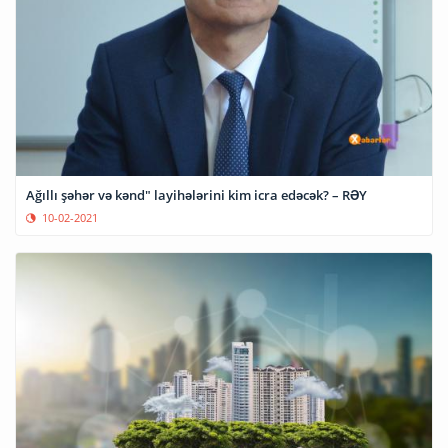
Ağıllı şəhər və kənd" layihələrini kim icra edəcək? – RƏY
10-02-2021