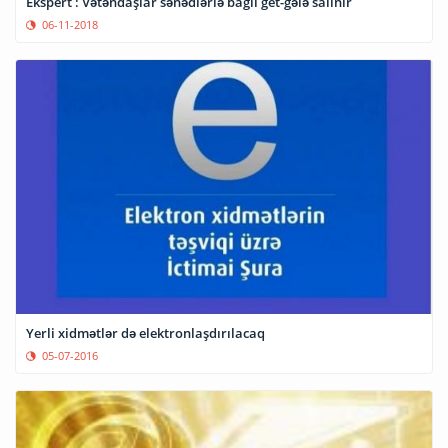
Ekspert : Vətəndaşlar sənədlərlə bağlı get-gələ salınır
06-11-2018
Yerli xidmətlər də elektronlaşdırılacaq
05-07-2016