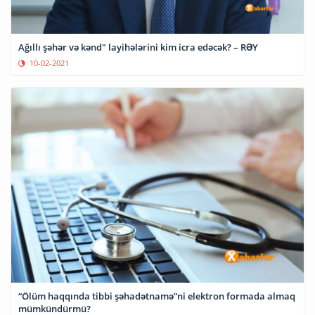
Ağıllı şəhər və kənd" layihələrini kim icra edəcək? – RƏY
10-02-2021
“Ölüm haqqında tibbi şəhadətnamə”ni elektron formada almaq
mümkündürmü?