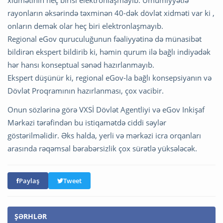
xidmətinin heç birisi elektronlaşmayıb. Ümumiyyətlə
rayonların əksərində təxminən 40-dək dövlət xidməti var ki ,
onların demək olar heç biri elektronlaşmayıb.
Regional eGov quruculuğunun fəaliyyətinə də münasibət
bildirən ekspert bildirib ki, həmin qurum ilə bağlı indiyədək
hər hansı konseptual sənəd hazırlanmayıb.
Ekspert düşünür ki, regional eGov-la bağlı konsepsiyanın və
Dövlət Proqramının hazırlanması, çox vacibir.
Onun sözlərinə görə VXSİ Dövlət Agentliyi və eGov Inkişaf
Mərkəzi tərəfindən bu istiqamətdə ciddi səylər
göstərilməlidir. Əks halda, yerli və mərkəzi icra orqanları
arasında rəqəmsal bərabərsizlik çox sürətlə yüksələcək.
Paylaş
Tweet
ŞƏRHLƏR