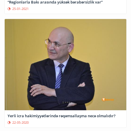
“Regionlarla Bakı arasında yüksək bərabərsizlik var”
25-01-2021
Yerli icra hakimiyyətlərində rəqəmsallaşma necə olmalıdır?
22-05-2020