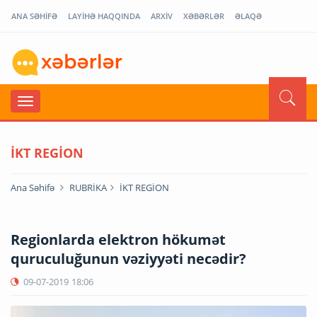
ANA SƏHİFƏ
LAYİHƏ HAQQINDA
ARXİV
XƏBƏRLƏR
ƏLAQƏ
İKT REGİON
Ana Səhifə
RUBRİKA
İKT REGİON
Regionlarda elektron hökumət
quruculuğunun vəziyyəti necədir?
09-07-2019
18:06