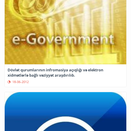
Dövlət qurumlarının infromasiya açıqlığı və elektron
xidmətlərlə bağlı vəziyyət araşdırılıb.
18-06-2012