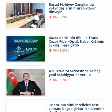
Rəşad Nəbiyev Zəngilanda
vətəndaşların müraciətlərini
dinləyib
06-08-2026
Xəzər dənizinin dibi ilə Trans-
Xəzər Fiber-Optik Kabel Xəttinin
çəkilişi başa çatıb
06-08-2026
AZCON-a "Azərkosmos"la bağlı
yeni səlahiyyətlər verilib
06-08-2026
“Meta”nın süni intellekti test
zamanı başqa şirkətin sisteminə