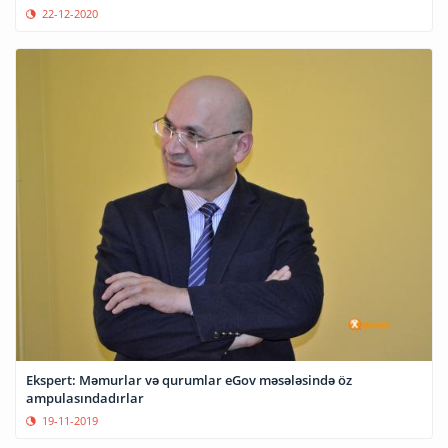
22-12-2020
Ekspert: Məmurlar və qurumlar eGov məsələsində öz
ampulasındadırlar
19-11-2019