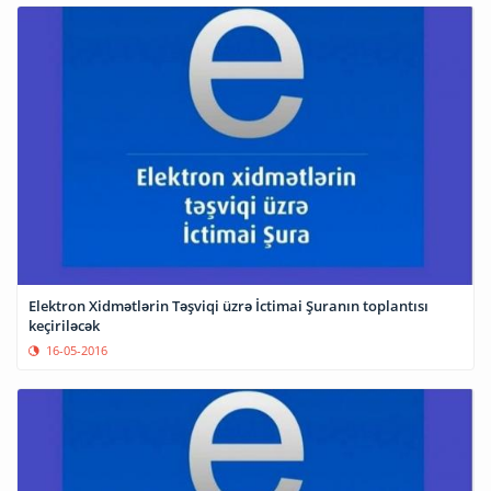
Elektron Xidmətlərin Təşviqi üzrə İctimai Şuranın toplantısı
keçiriləcək
16-05-2016