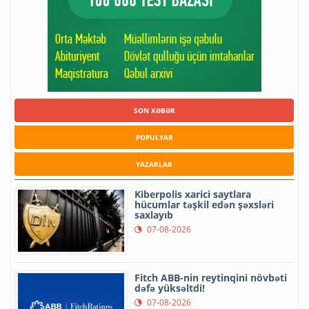
SON XƏBƏR
POPULYAR
YAZARLAR
Kiberpolis xarici saytlara
hücumlar təşkil edən şəxsləri
saxlayıb
07-08-2026
Fitch ABB-nin reytinqini növbəti
dəfə yüksəltdi!
07-08-2026