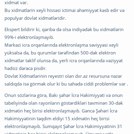
xidmət var.
Bu xidmətlərin xeyli hissəsi ictimai əhəmiyyət kəsb edir və
populyar dövlət xidmətləridir.
Ekspert bildirir ki, qəribə də olsa indiyədək bu xidmətlərin
99%-i elektronlaşmayıb.
Mərkəzi icra orqanlarında elektronlaşma səviyyəsi xeyli
yüksəlsə də, bu qurumlar tərəfindən 500-dək elektron
xidmətlər təklif olunsa da, yerli icra orqanlarında vəziyyət
hədsiz dərəcə pisdir.
Dövlət Xidmətlərinin reyestri olan dxr.az resursuna nəzər
saldıqda isə görmək olur ki bu sahədə ciddi problemlər var .
Onun sözlərinə görə, Bakı şəhər İcra Hakimiyyəti və onun
tabeliyində olan rayonların göstərdikləri təxminən 30-dək
xidmətin heç birisi elektronlaşmayıb. Gəncə Şəhəri İcra
Hakimiyyətinin təqdim eldiyi 15 xidmətin heç birisi
elektronlaşmayıb. Sumqayıt Şəhər İcra Hakimiyyətinin 31