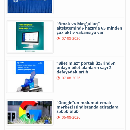
“Əmək və Məşğulluq”
altsistemində hazırda 65 mindən
çox aktiv vakansiya var
07-08-2026
“Biletim.az” portalı üzərindən
onlayn bilet alanların sayı 2
dəfəyədək artıb
07-08-2026
“Google”un məlumat emalı
mərkəzi Hindistanda etirazlara
səbəb olub
06-08-2026