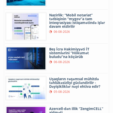
Nazirlik: “Mobil notariat”
tətbiqinin “mygov”a tam
inteqrasiyası istiqamətində işlər
davam etdirilir
06-08-2026
Beş İcra Hakimiyyəti İT
sistemlərini “Hökumət
buludu”na köçürüb
06-08-2026
Uşaqların rəqəmsal mühitdə
təhlükəsizliyi gücləndirilir -
Dəyişikliklər nəyi ehtiva edir?
05-08-2026
Azercell-dən illik “ZengimCELL”
xidməti