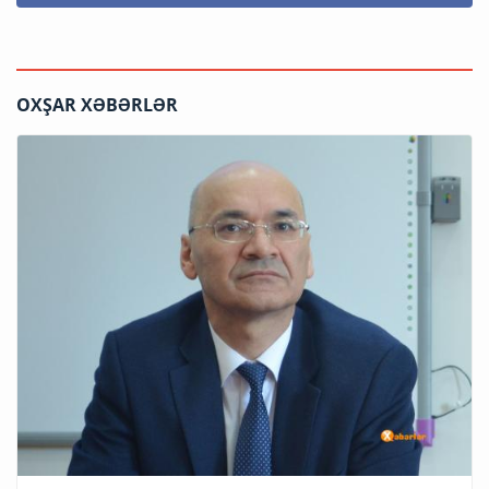
OXŞAR XƏBƏRLƏR