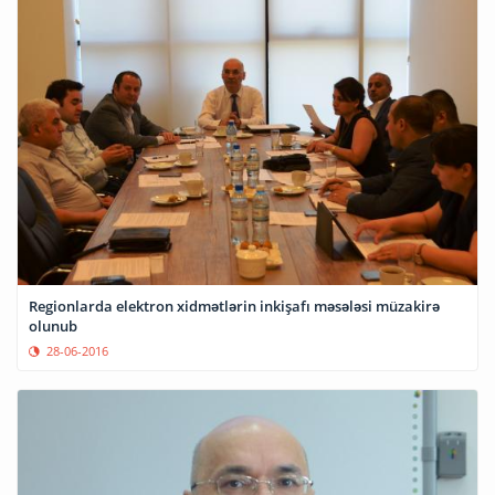
Regionlarda elektron xidmətlərin inkişafı məsələsi müzakirə
olunub
28-06-2016