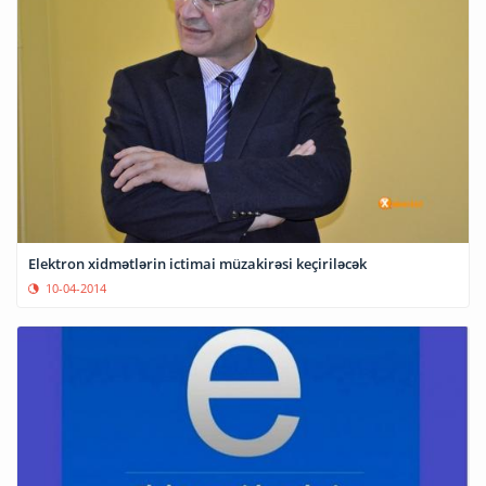
Elektron xidmətlərin ictimai müzakirəsi keçiriləcək
10-04-2014