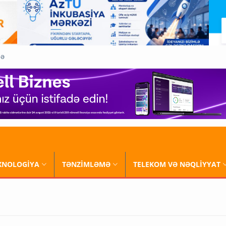
QƏ
XNOLOGİYA
TƏNZİMLƏMƏ
TELEKOM VƏ NƏQLİYYAT