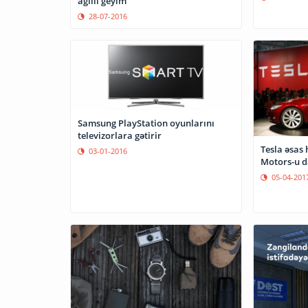
ağıllı geyim
28-07-2016
Samsung PlayStation oyunlarını
televizorlara gətirir
Tesla əsas 
03-01-2016
Motors-u d
05-04-201