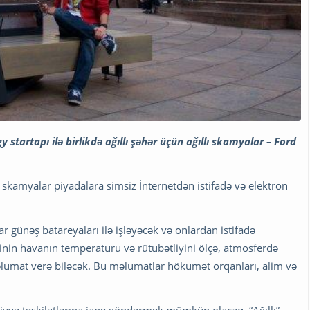
startapı ilə birlikdə ağıllı şəhər üçün ağıllı skamyalar – Ford
 skamyalar piyadalara simsiz İnternetdən istifadə və elektron
 günəş batareyaları ilə işləyəcək və onlardan istifadə
inin havanın temperaturu və rütubətliyini ölçə, atmosferdə
lumat verə biləcək. Bu məlumatlar hökumət orqanları, alim və
iyyə təşkilatlarına ianə göndərmək mümkün olacaq. “Ağıllı”