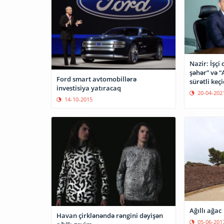
Nazir: İşçi 
şəhər” və “
Ford smart avtomobillərə
sürətli ke
investisiya yatıracaq
20-04-202
14-10-2015
Ağıllı ağac
Havan çirklənəndə rəngini dəyişən
05-06-201