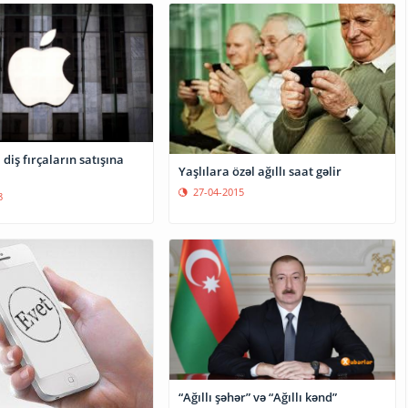
 diş fırçaların satışına
Yaşlılara özəl ağıllı saat gəlir
27-04-2015
8
“Ağıllı şəhər” və “Ağıllı kənd”