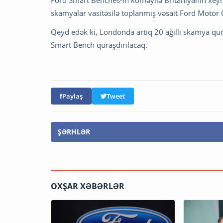
skamyalar vasitəsilə toplanmış vəsait Ford Motor 
Qeyd edək ki, Londonda artıq 20 ağıllı skamya qur
Smart Bench quraşdırılacaq.
Paylaş
Tweet
ŞƏRHLƏR
OXŞAR XƏBƏRLƏR