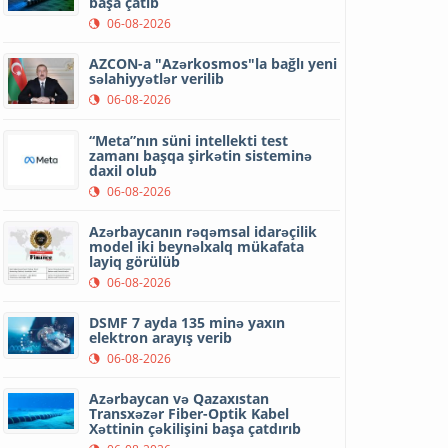
başa çatıb
06-08-2026
AZCON-a "Azərkosmos"la bağlı yeni
səlahiyyətlər verilib
06-08-2026
“Meta”nın süni intellekti test
zamanı başqa şirkətin sisteminə
daxil olub
06-08-2026
Azərbaycanın rəqəmsal idarəçilik
model iki beynəlxalq mükafata
layiq görülüb
06-08-2026
DSMF 7 ayda 135 minə yaxın
elektron arayış verib
06-08-2026
Azərbaycan və Qazaxıstan
Transxəzər Fiber-Optik Kabel
Xəttinin çəkilişini başa çatdırıb