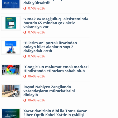
dəfə yüksəltdi!
07-08-2026
“Əmək və Məşğulluq” altsistemində
hazırda 65 mindən çox aktiv
vakansiya var
07-08-2026
“Biletim.az” portalı üzərindən
onlayn bilet alanların sayı 2
dəfəyədək artıb
07-08-2026
“Google”un məlumat emalı mərkəzi
Hindistanda etirazlara səbəb olub
06-08-2026
Rəşad Nəbiyev Zəngilanda
vətəndaşların müraciətlərini
dinləyib
06-08-2026
Xəzər dənizinin dibi ilə Trans-Xəzər
Fiber-Optik Kabel Xəttinin çəkilişi