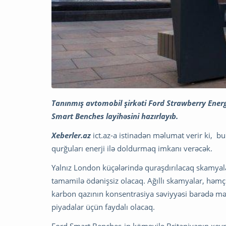
Tanınmış avtomobil şirkəti Ford Strawberry Energy 
Smart Benches layihəsini hazırlayıb.
Xeberler.az
ict.az-a istinadən məlumat verir ki, bu
qurğuları enerji ilə doldurmaq imkanı verəcək.
Yalnız London küçələrində quraşdırılacaq skamyalar
tamamilə ödənişsiz olacaq. Ağıllı skamyalar, həmç
karbon qazının konsentrasiya səviyyəsi barədə mə
piyadalar üçün faydalı olacaq.
Ford Smart Benches-in köməyilə Britaniyanın xeyr