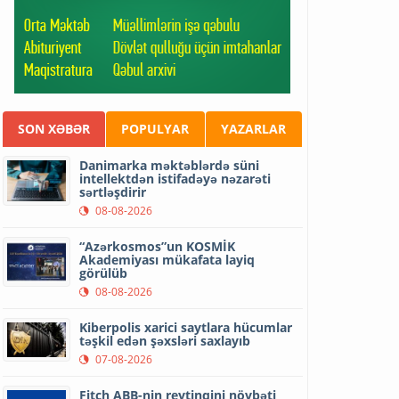
SON XƏBƏR
POPULYAR
YAZARLAR
Danimarka məktəblərdə süni
intellektdən istifadəyə nəzarəti
sərtləşdirir
08-08-2026
“Azərkosmos”un KOSMİK
Akademiyası mükafata layiq
görülüb
08-08-2026
Kiberpolis xarici saytlara hücumlar
təşkil edən şəxsləri saxlayıb
07-08-2026
Fitch ABB-nin reytinqini növbəti