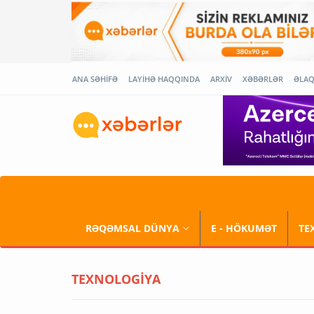
ANA SƏHİFƏ
LAYİHƏ HAQQINDA
ARXİV
XƏBƏRLƏR
ƏLA
RƏQƏMSAL DÜNYA
E - HÖKUMƏT
TE
TEXNOLOGİYA