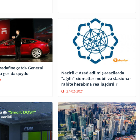
hədəfinə çatdı- General
Nazirlik: Azad edilmiş ərazilərdə
a geridə qoydu
"ağıllı" xidmətlər mobil və stasionar
7
rabitə hesabına reallaşdırılır
27-02-2021