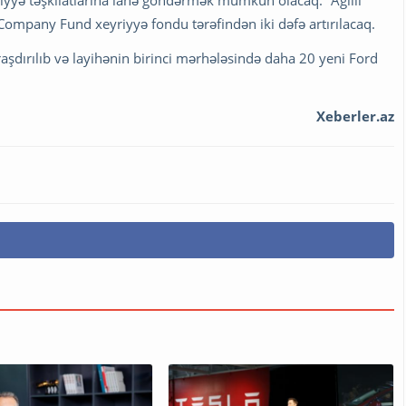
Company Fund xeyriyyə fondu tərəfindən iki dəfə artırılacaq.
aşdırılıb və layihənin birinci mərhələsində daha 20 yeni Ford
Xeberler.az