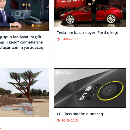
Tesla-nın bazar dəyəri Ford-u keçdi
qrupun fəaliyyəti “Ağıllı
04-04-2017
Ağıllı kənd” xidmətlərinə
çid üçün zəmin yaradacaq
1
LG Class təqdim olunacaq
16-09-2015
7