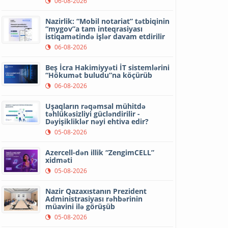
06-08-2026
Nazirlik: “Mobil notariat” tətbiqinin
“mygov”a tam inteqrasiyası
istiqamətində işlər davam etdirilir
06-08-2026
Beş İcra Hakimiyyəti İT sistemlərini
“Hökumət buludu”na köçürüb
06-08-2026
Uşaqların rəqəmsal mühitdə
təhlükəsizliyi gücləndirilir -
Dəyişikliklər nəyi ehtiva edir?
05-08-2026
Azercell-dən illik “ZengimCELL”
xidməti
05-08-2026
Nazir Qazaxıstanın Prezident
Administrasiyası rəhbərinin
müavini ilə görüşüb
05-08-2026