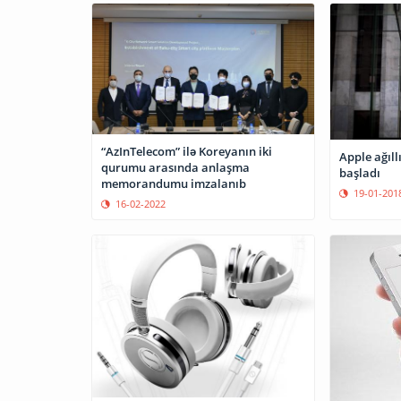
“AzInTelecom” ilə Koreyanın iki
Apple ağıllı
qurumu arasında anlaşma
başladı
memorandumu imzalanıb
19-01-201
16-02-2022