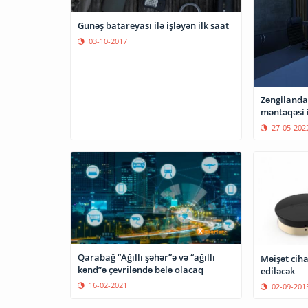
Günəş batareyası ilə işləyən ilk saat
03-10-2017
Zəngilanda
məntəqəsi i
27-05-202
Qarabağ “Ağıllı şəhər”ə və “ağıllı
Məişət ciha
kənd”ə çevriləndə belə olacaq
ediləcək
16-02-2021
02-09-201