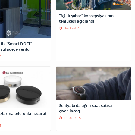
“Ağıllı şəhər” konsepsiyasının
təhlükəsi açıqlandı
07-05-2021
 ilk “Smart DOST”
stifadəyə verildi
2
Sentyabrda ağıllı saat satışa
çıxarılacaq
zlarına telefonla nəzarət
13-07-2015
5