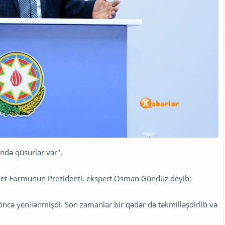
ində qüsurlar var".
ternet Formunun Prezidenti, ekspert Osman Gündüz deyib:
i öncə yenilənmişdi. Son zamanlar bir qədər də təkmilləşdirlib və