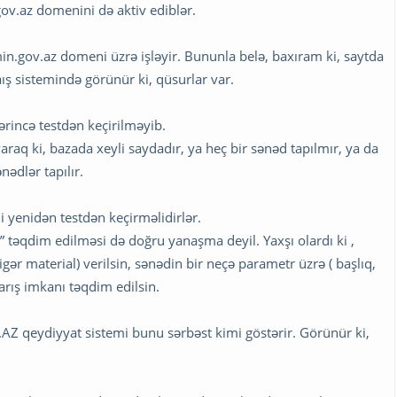
ov.az domenini də aktiv ediblər.
.gov.az domeni üzrə işləyir. Bununla belə, baxıram ki, saytda
ış sistemində görünür ki, qüsurlar var.
ərincə testdən keçirilməyib.
raq ki, bazada xeyli saydadır, ya heç bir sənəd tapılmır, ya da
ədlər tapılır.
i yenidən testdən keçirməlidirlər.
” təqdim edilməsi də doğru yanaşma deyil. Yaxşı olardı ki ,
gər material) verilsin, sənədin bir neçə parametr üzrə ( başlıq,
arış imkanı təqdim edilsin.
.AZ qeydiyyat sistemi bunu sərbəst kimi göstərir. Görünür ki,