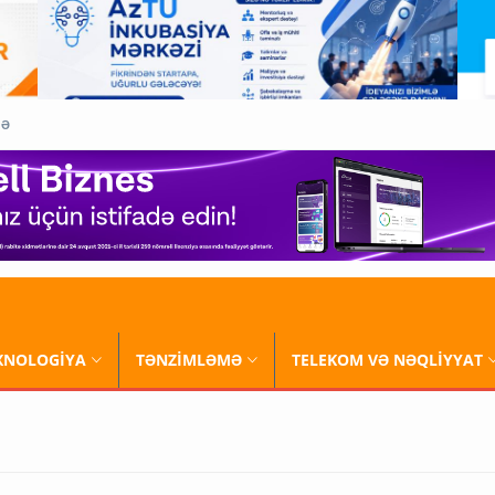
QƏ
XNOLOGİYA
TƏNZİMLƏMƏ
TELEKOM VƏ NƏQLİYYAT