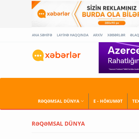
ANA SƏHİFƏ
LAYİHƏ HAQQINDA
ARXİV
XƏBƏRLƏR
ƏLA
RƏQƏMSAL DÜNYA
E - HÖKUMƏT
TE
RƏQƏMSAL DÜNYA