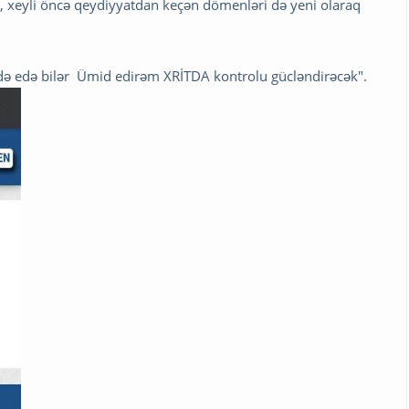
, xeyli öncə qeydiyyatdan keçən dömenləri də yeni olaraq
ldə edə bilər Ümid edirəm XRİTDA kontrolu gücləndirəcək".