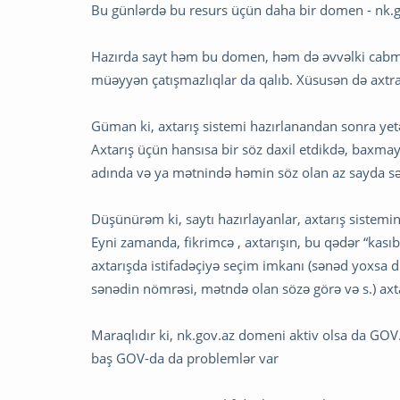
Bu günlərdə bu resurs üçün daha bir domen - nk.g
Hazırda sayt həm bu domen, həm də əvvəlki cabmin
müəyyən çatışmazlıqlar da qalıb. Xüsusən də axtra
Güman ki, axtarış sistemi hazırlanandan sonra yet
Axtarış üçün hansısa bir söz daxil etdikdə, baxmaya
adında və ya mətnində həmin söz olan az sayda sən
Düşünürəm ki, saytı hazırlayanlar, axtarış sistemin
Eyni zamanda, fikrimcə , axtarışın, bu qədər “kasıb
axtarışda istifadəçiyə seçim imkanı (sənəd yoxsa di
sənədin nömrəsi, mətndə olan sözə görə və s.) axt
Maraqlıdır ki, nk.gov.az domeni aktiv olsa da GOV
baş GOV-da da problemlər var