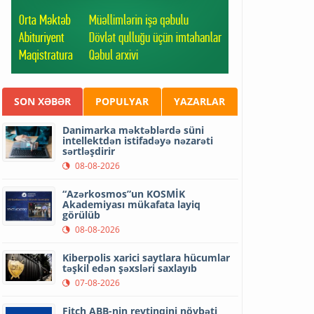
SON XƏBƏR
POPULYAR
YAZARLAR
Danimarka məktəblərdə süni
intellektdən istifadəyə nəzarəti
sərtləşdirir
08-08-2026
“Azərkosmos”un KOSMİK
Akademiyası mükafata layiq
görülüb
08-08-2026
Kiberpolis xarici saytlara hücumlar
təşkil edən şəxsləri saxlayıb
07-08-2026
Fitch ABB-nin reytinqini növbəti