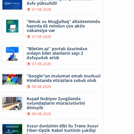
dəfə yüksəltdi!
07-08-2026
“Əmək və Məşğulluq” altsistemində
hazırda 65 mindən çox aktiv
vakansiya var
07-08-2026
“Biletim.az” portalı üzərindən
onlayn bilet alanların sayı 2
dəfəyədək artıb
07-08-2026
“Google”un məlumat emalı mərkəzi
Hindistanda etirazlara səbəb olub
06-08-2026
Rəşad Nəbiyev Zəngilanda
vətəndaşların müraciətlərini
dinləyib
06-08-2026
Xəzər dənizinin dibi ilə Trans-Xəzər
Fiber-Optik Kabel Xəttinin çəkilişi