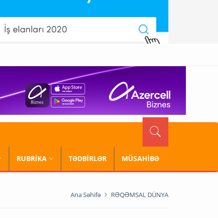
RUBRİKA
TƏDBİRLƏR
MÜSAHİBƏ
Ana Səhifə
RƏQƏMSAL DÜNYA