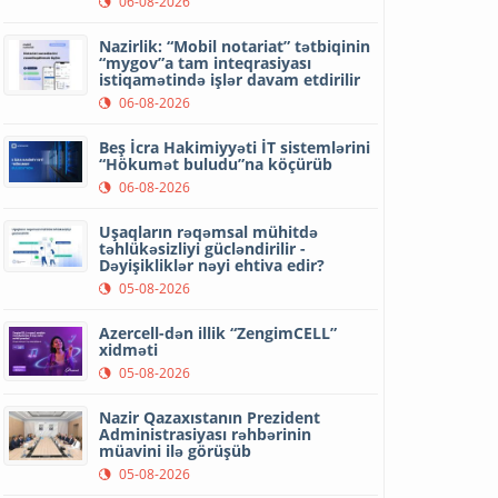
06-08-2026
Nazirlik: “Mobil notariat” tətbiqinin
“mygov”a tam inteqrasiyası
istiqamətində işlər davam etdirilir
06-08-2026
Beş İcra Hakimiyyəti İT sistemlərini
“Hökumət buludu”na köçürüb
06-08-2026
Uşaqların rəqəmsal mühitdə
təhlükəsizliyi gücləndirilir -
Dəyişikliklər nəyi ehtiva edir?
05-08-2026
Azercell-dən illik “ZengimCELL”
xidməti
05-08-2026
Nazir Qazaxıstanın Prezident
Administrasiyası rəhbərinin
müavini ilə görüşüb
05-08-2026