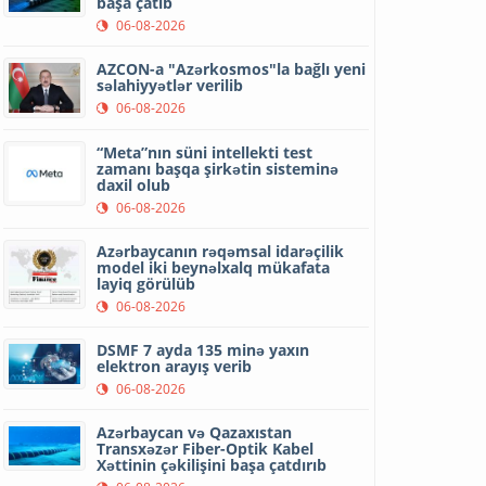
başa çatıb
06-08-2026
AZCON-a "Azərkosmos"la bağlı yeni
səlahiyyətlər verilib
06-08-2026
“Meta”nın süni intellekti test
zamanı başqa şirkətin sisteminə
daxil olub
06-08-2026
Azərbaycanın rəqəmsal idarəçilik
model iki beynəlxalq mükafata
layiq görülüb
06-08-2026
DSMF 7 ayda 135 minə yaxın
elektron arayış verib
06-08-2026
Azərbaycan və Qazaxıstan
Transxəzər Fiber-Optik Kabel
Xəttinin çəkilişini başa çatdırıb