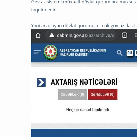
Gov.az sistemi müxtəlif dövlət qurumlara məxsus 
təqdim edir.
Yəni arzulayan dövlət qurumu, elə nk.gov.az da ə