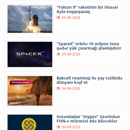
"Falcon 9" raketinin bir hissəsi
Ayla toqquşacaq
05-08-2026
“SpaceX” orbitə 10 milyon tona
qədər yük çıxarmağı planlaşdırır
05-08-2026
Bakcell rouminqi ilə yay tətilində
dünyanı kəşf et
04-08-2026
Vətəndaşlar “mygov” üzərindən
FHN-ə müraciət edə biləcəklər
04-08-2026