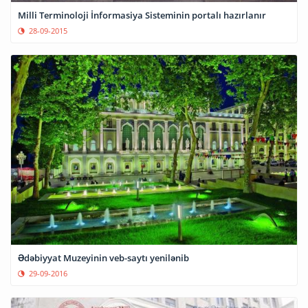
Milli Terminoloji İnformasiya Sisteminin portalı hazırlanır
28-09-2015
Ədəbiyyat Muzeyinin veb-saytı yenilənib
29-09-2016