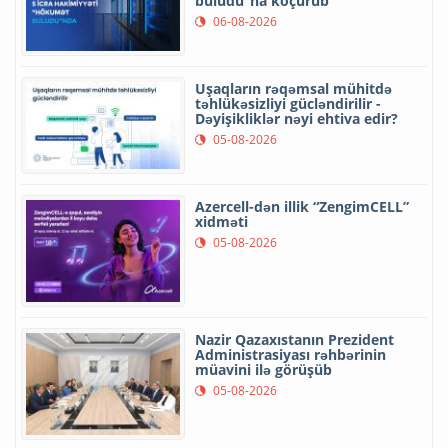
buludu”na köçürüb
06-08-2026
Uşaqların rəqəmsal mühitdə
təhlükəsizliyi gücləndirilir -
Dəyişikliklər nəyi ehtiva edir?
05-08-2026
Azercell-dən illik “ZengimCELL”
xidməti
05-08-2026
Nazir Qazaxıstanın Prezident
Administrasiyası rəhbərinin
müavini ilə görüşüb
05-08-2026