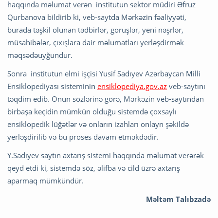
haqqında məlumat verən institutun sektor müdiri Əfruz
Qurbanova bildirib ki, veb-saytda Mərkəzin fəaliyyəti,
burada təşkil olunan tədbirlər, görüşlər, yeni nəşrlər,
müsahibələr, çıxışlara dair məlumatları yerləşdirmək
məqsədəuyğundur.
Sonra institutun elmi işçisi Yusif Sadıyev Azərbaycan Milli
Ensiklopediyası sisteminin
ensiklopediya.gov.az
veb-saytını
təqdim edib. Onun sözlərinə görə, Mərkəzin veb-saytından
birbaşa keçidin mümkün olduğu sistemdə çoxsaylı
ensiklopedik lüğətlər və onların izahları onlayn şəkildə
yerləşdirilib və bu proses davam etməkdədir.
Y.Sadıyev saytın axtarış sistemi haqqında məlumat verərək
qeyd etdi ki, sistemdə söz, əlifba və cild üzrə axtarış
aparmaq mümkündür.
Məltəm Talıbzadə