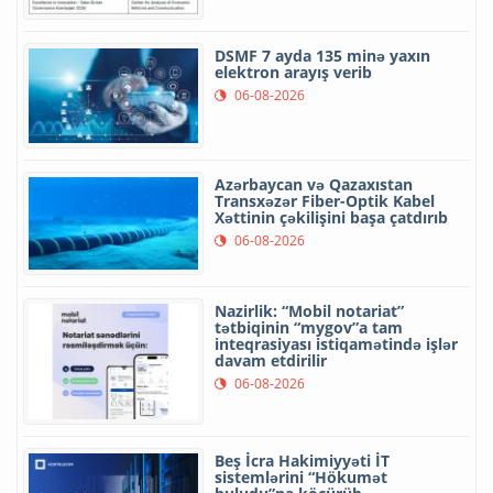
DSMF 7 ayda 135 minə yaxın
elektron arayış verib
06-08-2026
Azərbaycan və Qazaxıstan
Transxəzər Fiber-Optik Kabel
Xəttinin çəkilişini başa çatdırıb
06-08-2026
Nazirlik: “Mobil notariat”
tətbiqinin “mygov”a tam
inteqrasiyası istiqamətində işlər
davam etdirilir
06-08-2026
Beş İcra Hakimiyyəti İT
sistemlərini “Hökumət