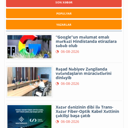
SON XƏBƏR
POPULYAR
YAZARLAR
“Google”un məlumat emalı
mərkəzi Hindistanda etirazlara
səbəb olub
06-08-2026
Rəşad Nəbiyev Zəngilanda
vətəndaşların müraciətlərini
dinləyib
06-08-2026
Xəzər dənizinin dibi ilə Trans-
Xəzər Fiber-Optik Kabel Xəttinin
çəkilişi başa çatıb
06-08-2026