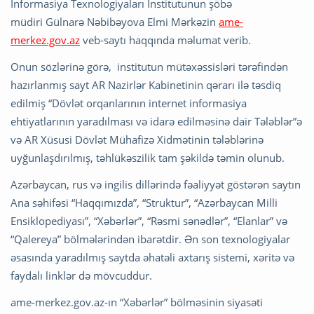
İnformasiya Texnologiyaları İnstitutunun şöbə
müdiri Gülnarə Nəbibəyova Elmi Mərkəzin
ame-
merkez.gov.az
veb-saytı haqqında məlumat verib.
Onun sözlərinə görə, institutun mütəxəssisləri tərəfindən
hazırlanmış sayt AR Nazirlər Kabinetinin qərarı ilə təsdiq
edilmiş “Dövlət orqanlarının internet informasiya
ehtiyatlarının yaradılması və idarə edilməsinə dair Tələblər”ə
və AR Xüsusi Dövlət Mühafizə Xidmətinin tələblərinə
uyğunlaşdırılmış, təhlükəszilik tam şəkildə təmin olunub.
Azərbaycan, rus və ingilis dillərində fəaliyyət göstərən saytın
Ana səhifəsi “Haqqımızda”, “Struktur”, “Azərbaycan Milli
Ensiklopediyası”, “Xəbərlər”, “Rəsmi sənədlər”, “Elanlar” və
“Qalereya” bölmələrindən ibarətdir. Ən son texnologiyalar
əsasında yaradılmış saytda əhatəli axtarış sistemi, xəritə və
faydalı linklər də mövcuddur.
ame-merkez.gov.az-ın “Xəbərlər” bölməsinin siyasəti