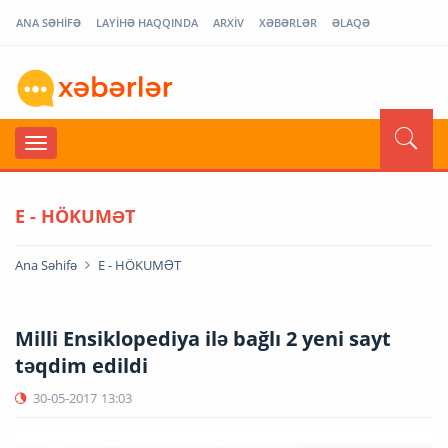
ANA SƏHİFƏ
LAYİHƏ HAQQINDA
ARXİV
XƏBƏRLƏR
ƏLAQƏ
E - HÖKUMƏT
Ana Səhifə
E - HÖKUMƏT
Milli Ensiklopediya ilə bağlı 2 yeni sayt
təqdim edildi
30-05-2017
13:03