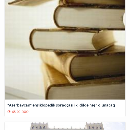
“Azərbaycan” ensiklopedik soraqçası iki dildə nəşr olunacaq
05-02-2009