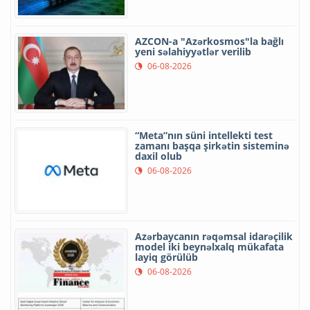
AZCON-a "Azərkosmos"la bağlı
yeni səlahiyyətlər verilib
06-08-2026
“Meta”nın süni intellekti test
zamanı başqa şirkətin sisteminə
daxil olub
06-08-2026
Azərbaycanın rəqəmsal idarəçilik
model iki beynəlxalq mükafata
layiq görülüb
06-08-2026