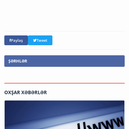
Paylaş
Tweet
ŞƏRHLƏR
OXŞAR XƏBƏRLƏR