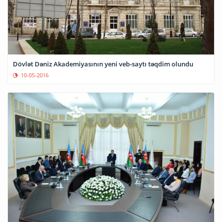
Dövlət Dəniz Akademiyasının yeni veb-saytı təqdim olundu
10-05-2016