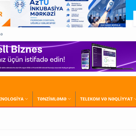
QƏ
XNOLOGİYA
TƏNZİMLƏMƏ
TELEKOM VƏ NƏQLİYYAT