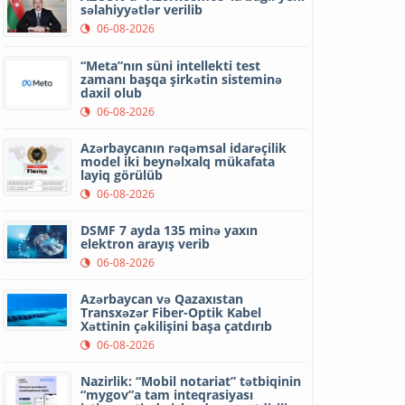
səlahiyyətlər verilib
06-08-2026
“Meta”nın süni intellekti test
zamanı başqa şirkətin sisteminə
daxil olub
06-08-2026
Azərbaycanın rəqəmsal idarəçilik
model iki beynəlxalq mükafata
layiq görülüb
06-08-2026
DSMF 7 ayda 135 minə yaxın
elektron arayış verib
06-08-2026
Azərbaycan və Qazaxıstan
Transxəzər Fiber-Optik Kabel
Xəttinin çəkilişini başa çatdırıb
06-08-2026
Nazirlik: “Mobil notariat” tətbiqinin
“mygov”a tam inteqrasiyası