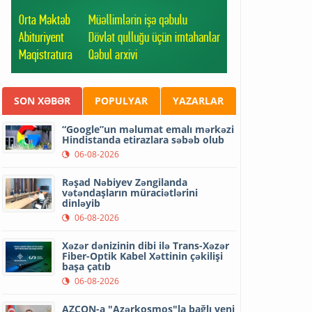
SON XƏBƏR
POPULYAR
YAZARLAR
“Google”un məlumat emalı mərkəzi
Hindistanda etirazlara səbəb olub
06-08-2026
Rəşad Nəbiyev Zəngilanda
vətəndaşların müraciətlərini
dinləyib
06-08-2026
Xəzər dənizinin dibi ilə Trans-Xəzər
Fiber-Optik Kabel Xəttinin çəkilişi
başa çatıb
06-08-2026
AZCON-a "Azərkosmos"la bağlı yeni