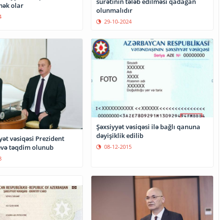
surətinin tələb edilməsi qadağan
mək olar
olunmalıdır
4
29-10-2024
Şəxsiyyət vəsiqəsi ilə bağlı qanuna
dəyişiklik edilib
yət vəsiqəsi Prezident
08-12-2015
evə təqdim olunub
8