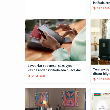
istifadə et
09-09-202
Zəvvarlar rəqəmsal şəxsiyyət
Yeni şəxsiy
vəsiqəsindən istifadə edə biləcəklər
İlham Əliy
04-05-2026
31-08-201