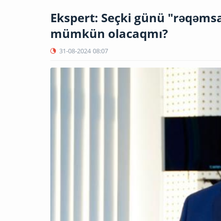
Ekspert: Seçki günü "rəqəmsal
mümkün olacaqmı?
31-08-2024
08:07