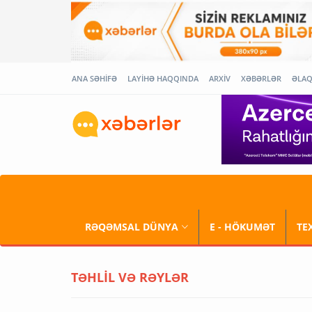
ANA SƏHİFƏ
LAYİHƏ HAQQINDA
ARXİV
XƏBƏRLƏR
ƏLA
RƏQƏMSAL DÜNYA
E - HÖKUMƏT
TE
TƏHLİL VƏ RƏYLƏR