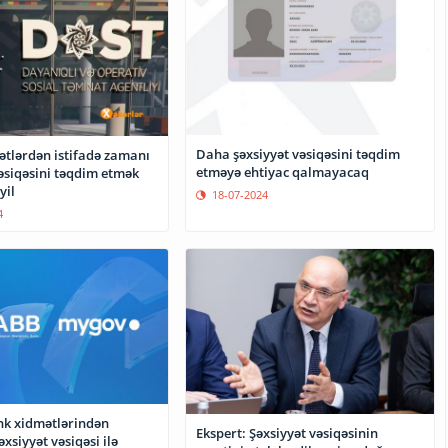
Daha şəxsiyyət vəsiqəsini təqdim
tlərdən istifadə zamanı
etməyə ehtiyac qalmayacaq
əsiqəsini təqdim etmək
yil
18-07-2024
4
k xidmətlərindən
Ekspert: Şəxsiyyət vəsiqəsinin
t vəsiqəsi ilə