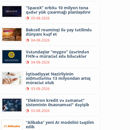
“SpaceX” orbitə 10 milyon tona
qədər yük çıxarmağı planlaşdırır
05-08-2026
Bakcell rouminqi ilə yay tətilində
dünyanı kəşf et
04-08-2026
Vətəndaşlar “mygov” üzərindən
FHN-ə müraciət edə biləcəklər
04-08-2026
İqtisadiyyat Nazirliyinin
xidmətlərinə 13 milyondan artıq
müraciət olub
03-08-2026
"Elektron kredit və zəmanət"
sisteminin Əsasnaməsi" dəyişib
03-08-2026
“Alibaba” yeni AI modelini təqdim
edib