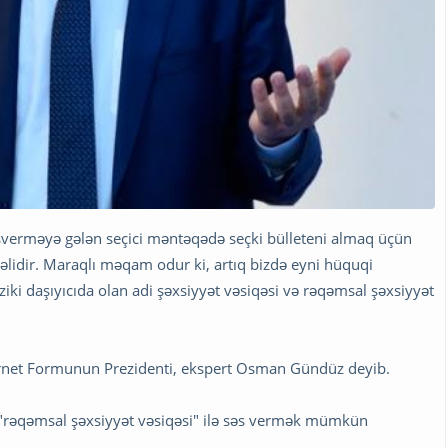
sverməyə gələn seçici məntəqədə seçki bülleteni almaq üçün
lidir. Maraqlı məqam odur ki, artıq bizdə eyni hüquqi
iki daşıyıcıda olan adi şəxsiyyət vəsiqəsi və rəqəmsal şəxsiyyət
nternet Formunun Prezidenti, ekspert Osman Gündüz deyib.
 "rəqəmsal şəxsiyyət vəsiqəsi" ilə səs vermək mümkün