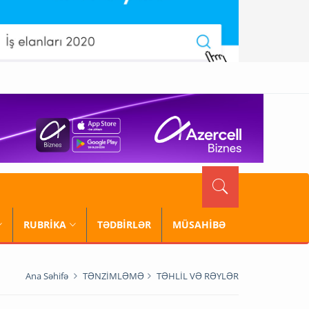
RUBRİKA
TƏDBİRLƏR
MÜSAHİBƏ
Ana Səhifə
TƏNZİMLƏMƏ
TƏHLİL VƏ RƏYLƏR