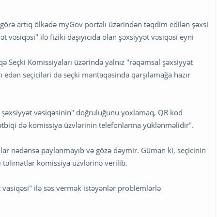
görə artıq ölkədə myGov portalı üzərindən təqdim edilən şəxsi
vəsiqəsi" ilə fiziki daşıyıcıda olan şəxsiyyət vəsiqəsi eyni
ə Seçki Komissiyaları üzərində yalnız "rəqəmsal şəxsiyyət
m edən seçiciləri də seçki məntəqəsində qarşılamağa hazır
 şəxsiyyət vəsiqəsinin" doğruluğunu yoxlamaq, QR kod
iqi də komissiya üzvlərinin telefonlarına yüklənməlidir".
iallar nədənsə paylanmayıb və gözə dəymir. Güman ki, seçicinin
 təlimatlar komissiya üzvlərinə verilib.
asiqəsi" ilə səs vermək istəyənlər problemlərlə