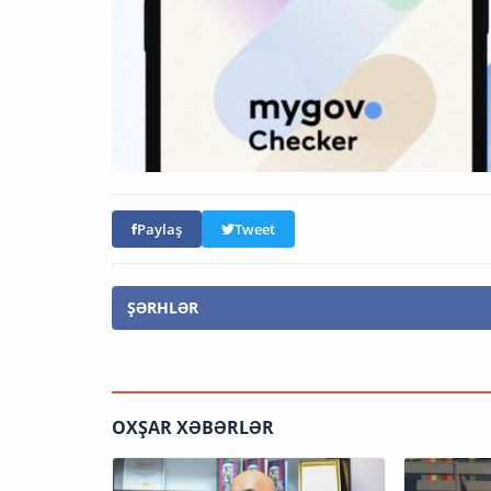
Paylaş
Tweet
ŞƏRHLƏR
OXŞAR XƏBƏRLƏR