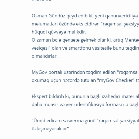
Osman Gündüz qeyd edib ki, yeni qanunvericiliyə 
məlumatları özündə əks etdirən "rəqəmsal şəxsiyyət 
hüquqi qüvvəyə malikdir.
O zaman belə qənaətə gəlmək olar ki, artıq Məntəq
vəsiqəsi" olan və smartfonu vasitəsilə bunu təqdi
olmalıdırlar.
MyGov portalı üzərindən təqdim edilən "rəqəmsal
oxumaq üçün nəzərdə tutulan "myGov Checker" tətb
Ekspert bildirib ki, bununla bağlı izahedici mater
daha müasir və yeni identifikasiya forması ilə bağlı
"Ümid edirəm səsvermə günü "rəqəmsal şəxsiyyət v
üzləşməyəcəklər".