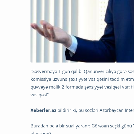
"Səsverməyə 1 gün qalıb. Qanunvericiliyə görə sə
komissiya üzvünə şəxsiyyət vəsiqəsini təqdim etmə
qüvvəyə malik 2 formada şəxsiyyət vəsiqəsi var: fiz
vəsiqəsi".
Xeberler.az
bildirir ki, bu sözləri Azərbaycan İ
Buradan belə bir sual yaranr: Görəsən seçki günü
olacaqmı?