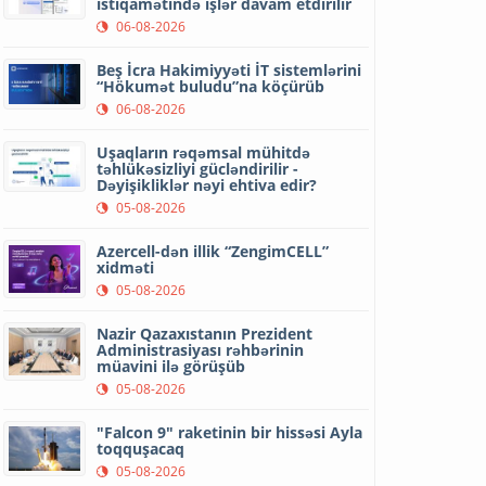
istiqamətində işlər davam etdirilir
06-08-2026
Beş İcra Hakimiyyəti İT sistemlərini
“Hökumət buludu”na köçürüb
06-08-2026
Uşaqların rəqəmsal mühitdə
təhlükəsizliyi gücləndirilir -
Dəyişikliklər nəyi ehtiva edir?
05-08-2026
Azercell-dən illik “ZengimCELL”
xidməti
05-08-2026
Nazir Qazaxıstanın Prezident
Administrasiyası rəhbərinin
müavini ilə görüşüb
05-08-2026
"Falcon 9" raketinin bir hissəsi Ayla
toqquşacaq
05-08-2026