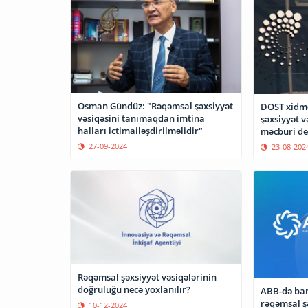
Osman Gündüz: "Rəqəmsal şəxsiyyət
DOST xidmə
vəsiqəsini tanımaqdan imtina
şəxsiyyət v
halları ictimailəşdirilməlidir"
məcburi de
27-09-2024
23-08-202
Rəqəmsal şəxsiyyət vəsiqələrinin
doğruluğu necə yoxlanılır?
ABB-də ban
rəqəmsal şəxsiyyə
10-12-2024