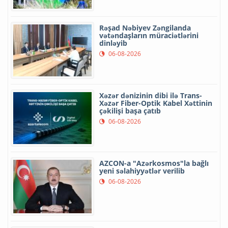
Rəşad Nəbiyev Zəngilanda
vətəndaşların müraciətlərini
dinləyib
06-08-2026
Xəzər dənizinin dibi ilə Trans-
Xəzər Fiber-Optik Kabel Xəttinin
çəkilişi başa çatıb
06-08-2026
AZCON-a "Azərkosmos"la bağlı
yeni səlahiyyətlər verilib
06-08-2026