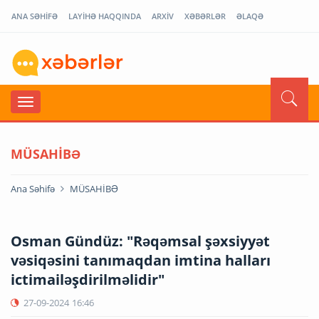
ANA SƏHİFƏ
LAYİHƏ HAQQINDA
ARXİV
XƏBƏRLƏR
ƏLAQƏ
MÜSAHİBƏ
Ana Səhifə
MÜSAHİBƏ
Osman Gündüz: "Rəqəmsal şəxsiyyət
vəsiqəsini tanımaqdan imtina halları
ictimailəşdirilməlidir"
27-09-2024
16:46