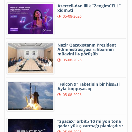
Azercell-dən illik “ZengimCELL”
xidməti
05-08-2026
Nazir Qazaxıstanın Prezident
Administrasiyası rəhbərinin
müavini ilə görüşüb
05-08-2026
"Falcon 9" raketinin bir hissəsi
Ayla toqquşacaq
05-08-2026
“SpaceX” orbitə 10 milyon tona
qədər yük çıxarmağı planlaşdırır
05-08-2026