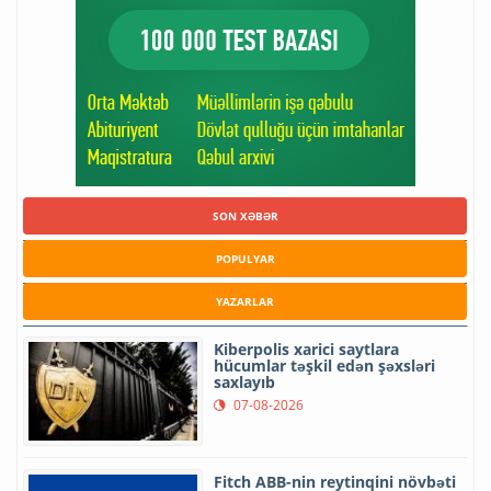
SON XƏBƏR
POPULYAR
YAZARLAR
Kiberpolis xarici saytlara
hücumlar təşkil edən şəxsləri
saxlayıb
07-08-2026
Fitch ABB-nin reytinqini növbəti