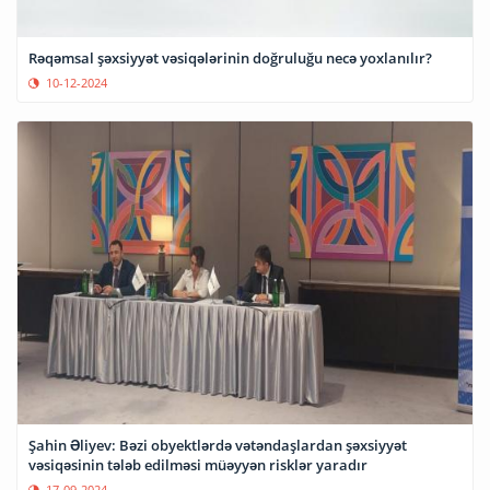
Rəqəmsal şəxsiyyət vəsiqələrinin doğruluğu necə yoxlanılır?
10-12-2024
Şahin Əliyev: Bəzi obyektlərdə vətəndaşlardan şəxsiyyət
vəsiqəsinin tələb edilməsi müəyyən risklər yaradır
17-09-2024