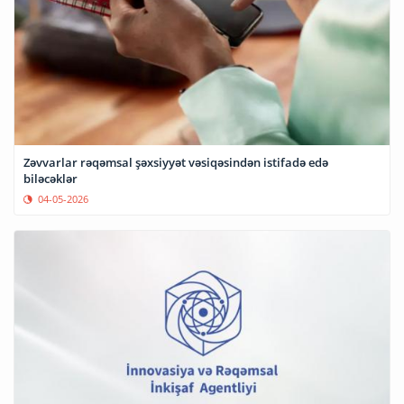
Zəvvarlar rəqəmsal şəxsiyyət vəsiqəsindən istifadə edə
biləcəklər
04-05-2026