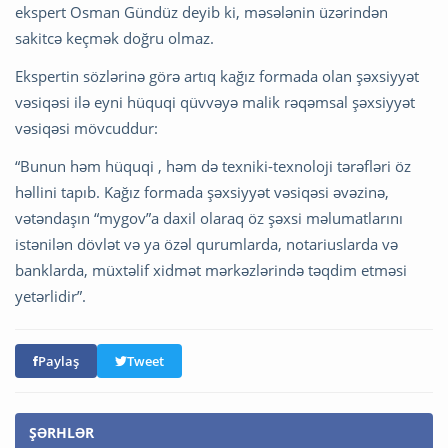
ekspert Osman Gündüz deyib ki, məsələnin üzərindən
sakitcə keçmək doğru olmaz.
Ekspertin sözlərinə görə artıq kağız formada olan şəxsiyyət
vəsiqəsi ilə eyni hüquqi qüvvəyə malik rəqəmsal şəxsiyyət
vəsiqəsi mövcuddur:
“Bunun həm hüquqi , həm də texniki-texnoloji tərəfləri öz
həllini tapıb. Kağız formada şəxsiyyət vəsiqəsi əvəzinə,
vətəndaşın “mygov”a daxil olaraq öz şəxsi məlumatlarını
istənilən dövlət və ya özəl qurumlarda, notariuslarda və
banklarda, müxtəlif xidmət mərkəzlərində təqdim etməsi
yetərlidir”.
Paylaş
Tweet
ŞƏRHLƏR