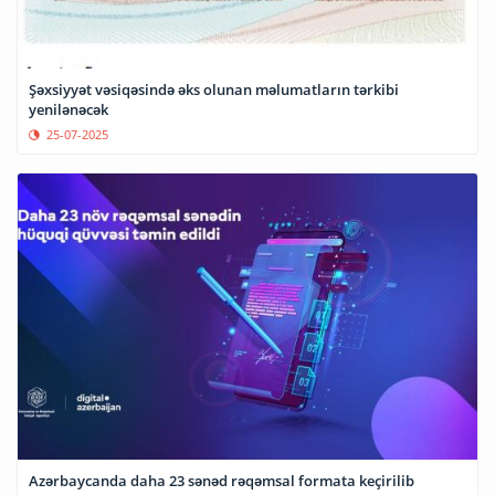
Şəxsiyyət vəsiqəsində əks olunan məlumatların tərkibi
yenilənəcək
25-07-2025
Azərbaycanda daha 23 sənəd rəqəmsal formata keçirilib