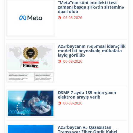
“Meta”nın süni intellekti test
zamanı başqa şirkətin sisteminə
daxil olub
06-08-2026
Azərbaycanın rəqəmsal idarəçilik
model iki beynəlxalq mükafata
layiq görülüb
06-08-2026
DSMF 7 ayda 135 minə yaxın
elektron arayış verib
06-08-2026
Azərbaycan və Qazaxıstan
Transxəzər Fiber-Optik Kabel