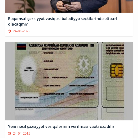
Rəqəmsal şəxsiyyət vəsiqəsi bələdiyyə seçkilərində etibarlı
olacaqmı?
24-01-2025
Yeni nəsil şəxsiyyət vəsiqələrinin verilməsi vaxtı uzadılır
24-04-2015