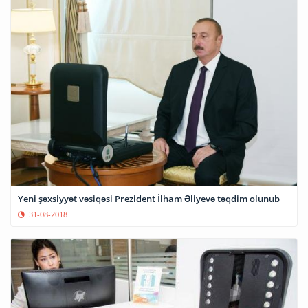
Yeni şəxsiyyət vəsiqəsi Prezident İlham Əliyevə təqdim olunub
31-08-2018