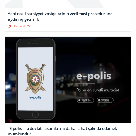
Yeni nəsil şəxsiyyət vəsiqələrinin verilməsi proseduruna
aydınlıq gətirilib
08-07-2025
“E-polis” ilə dövlət rüsumlarını daha rahat şəkildə ödəmək
mümkündür