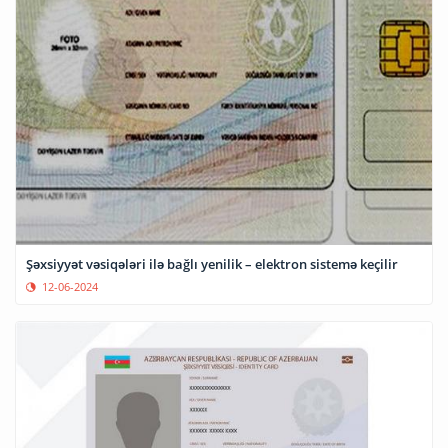
Şəxsiyyət vəsiqələri ilə bağlı yenilik – elektron sistemə keçilir
12-06-2024