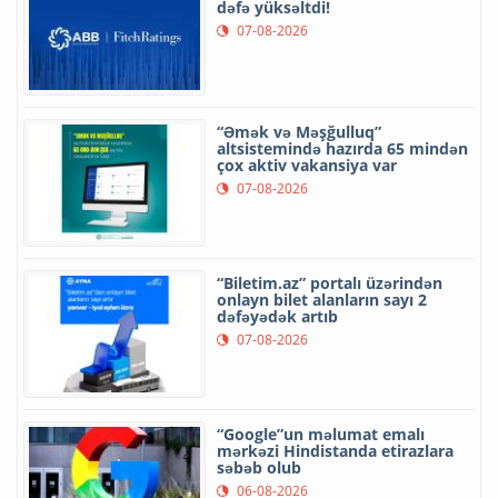
dəfə yüksəltdi!
07-08-2026
“Əmək və Məşğulluq”
altsistemində hazırda 65 mindən
çox aktiv vakansiya var
07-08-2026
“Biletim.az” portalı üzərindən
onlayn bilet alanların sayı 2
dəfəyədək artıb
07-08-2026
“Google”un məlumat emalı
mərkəzi Hindistanda etirazlara
səbəb olub
06-08-2026