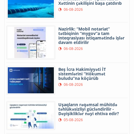
Xəttinin çəkilişini başa çatdırıb
06-08-2026
Nazirlik: “Mobil notariat”
tətbiqinin “mygov”a tam
inteqrasiyası istiqamətində işlər
davam etdirilir
06-08-2026
Beş İcra Hakimiyyəti İT
sistemlərini “Hökumət
buludu”na köçürüb
06-08-2026
Uşaqların rəqəmsal mühitdə
təhlükəsizliyi gücləndirilir -
Dəyişikliklər nəyi ehtiva edir?
05-08-2026