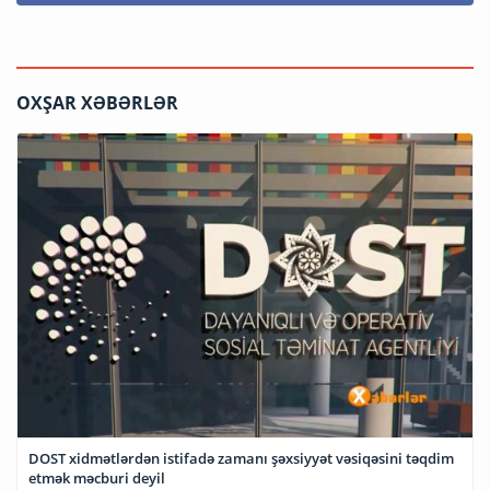
OXŞAR XƏBƏRLƏR
DOST xidmətlərdən istifadə zamanı şəxsiyyət vəsiqəsini təqdim
etmək məcburi deyil