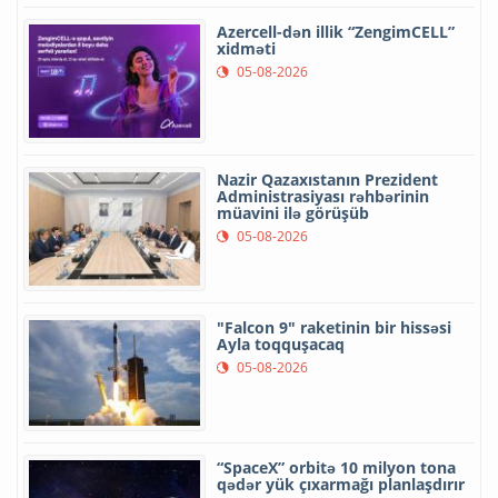
Azercell-dən illik “ZengimCELL”
xidməti
05-08-2026
Nazir Qazaxıstanın Prezident
Administrasiyası rəhbərinin
müavini ilə görüşüb
05-08-2026
"Falcon 9" raketinin bir hissəsi
Ayla toqquşacaq
05-08-2026
“SpaceX” orbitə 10 milyon tona
qədər yük çıxarmağı planlaşdırır