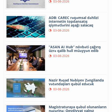
03-08-2026
ADB: CAREC rəqəmsal dəhlizi
internetin topdansatış
qiymətlərini aşağı salacaq
03-08-2026
“ASAN AI Hub” növbəti çağırış
üzrə qalib həll müəyyən edib
03-08-2026
Nazir Rəşad Nəbiyev Zəngilanda
vətəndaşları qəbul edəcək
03-08-2026
Magistraturaya qəbul olunanların
nəzərinə: Qeydiyyat yalnız