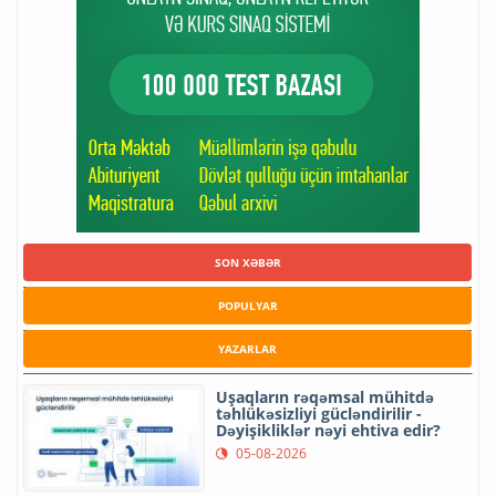
SON XƏBƏR
POPULYAR
YAZARLAR
Uşaqların rəqəmsal mühitdə
təhlükəsizliyi gücləndirilir -
Dəyişikliklər nəyi ehtiva edir?
05-08-2026