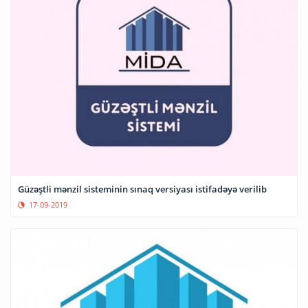
Güzəştli mənzil sisteminin sınaq versiyası istifadəyə verilib
17-09-2019