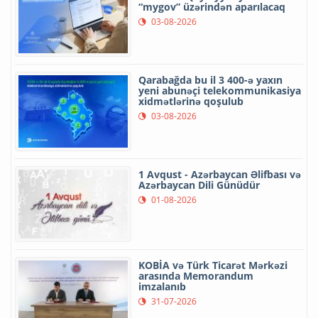
“mygov” üzərindən aparılacaq
03-08-2026
Qarabağda bu il 3 400-ə yaxın
yeni abunəçi telekommunikasiya
xidmətlərinə qoşulub
03-08-2026
1 Avqust - Azərbaycan Əlifbası və
Azərbaycan Dili Günüdür
01-08-2026
KOBİA və Türk Ticarət Mərkəzi
arasında Memorandum
imzalanıb
31-07-2026