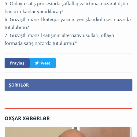
5. Onlayn satış prosesində şəffaflıq və ictimai nəzarət üçün
hansı imkanlar yaradılacaq?
6. Güzəştli mənzil kateqoriyasının genişləndirilməsi nəzərdə
tutulubmu?
7. Güzəştli mənzil satışının alternativ üsulları, oflayn
formada satış nəzərdə tutulurmu?"
Paylaş
Tweet
ŞƏRHLƏR
OXŞAR XƏBƏRLƏR