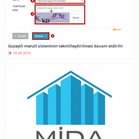
Güzəştli mənzil sisteminin təkmilləşdirilməsi davam etdirilir
10-09-2019