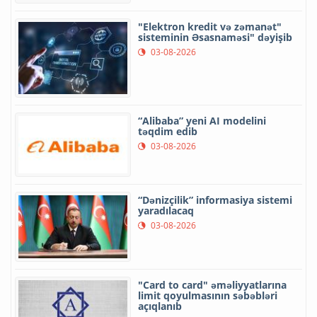
"Elektron kredit və zəmanət"
sisteminin Əsasnaməsi" dəyişib
03-08-2026
“Alibaba” yeni AI modelini
təqdim edib
03-08-2026
“Dənizçilik” informasiya sistemi
yaradılacaq
03-08-2026
"Card to card" əməliyyatlarına
limit qoyulmasının səbəbləri
açıqlanıb