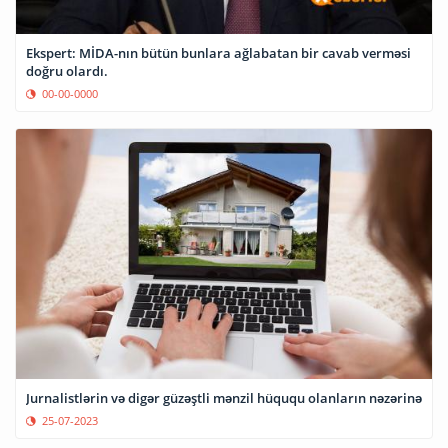
Ekspert: MİDA-nın bütün bunlara ağlabatan bir cavab verməsi
doğru olardı.
00-00-0000
Jurnalistlərin və digər güzəştli mənzil hüququ olanların nəzərinə
25-07-2023