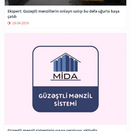
Ekspert: Güzəştli mənzillərin onlayn satışı bu dəfə uğurla başa
çatdı
29-04-2019
Güzəştli mənzil sisteminin sınaq versiyası aktivdir