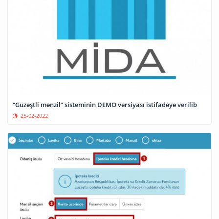
“Güzəştli mənzil” sisteminin DEMO versiyası istifadəyə verilib
25-02-2022