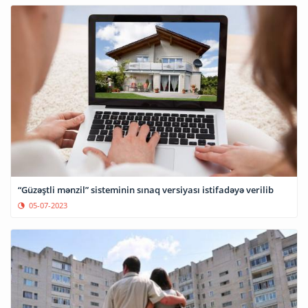
“Güzəştli mənzil” sisteminin sınaq versiyası istifadəyə verilib
05-07-2023