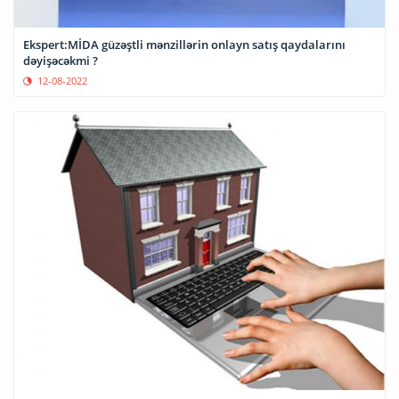
Ekspert:MİDA güzəştli mənzillərin onlayn satış qaydalarını
dəyişəcəkmi ?
12-08-2022