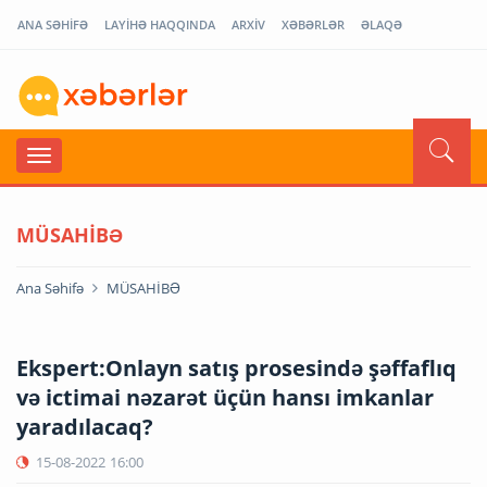
ANA SƏHİFƏ
LAYİHƏ HAQQINDA
ARXİV
XƏBƏRLƏR
ƏLAQƏ
MÜSAHİBƏ
Ana Səhifə
MÜSAHİBƏ
Ekspert:Onlayn satış prosesində şəffaflıq
və ictimai nəzarət üçün hansı imkanlar
yaradılacaq?
15-08-2022
16:00