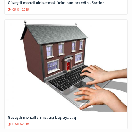
Güzəştli mənzil əldə etmək üçün bunları edin - Şərtlər
09-04-2019
Güzəştli mənzillərin satışı başlayacaq
03-09-2018