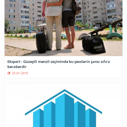
Ekspert : Güzəştli mənzil seçimində bu şəxslərin şansı sıfıra
bərabərdir
25-01-2019