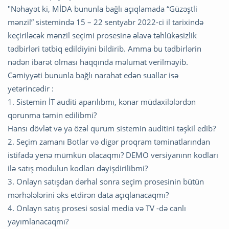
"Nəhayət ki, MİDA bununla bağlı açıqlamada “Güzəştli
mənzil” sistemində 15 – 22 sentyabr 2022-ci il tarixində
keçiriləcək mənzil seçimi prosesinə əlavə təhlükəsizlik
tədbirləri tətbiq edildiyini bildirib. Amma bu tədbirlərin
nədən ibarət olması haqqında məlumat verilməyib.
Cəmiyyəti bununla bağlı narahat edən suallar isə
yetərincədir :
1. Sistemin İT auditi aparılıbmı, kənar müdaxilələrdən
qorunma təmin edilibmi?
Hansı dövlət və ya özəl qurum sistemin auditini təşkil edib?
2. Seçim zamanı Botlar və digər proqram təminatlarından
istifadə yenə mümkün olacaqmı? DEMO versiyanınn kodları
ilə satış modulun kodları dəyişdirilibmi?
3. Onlayn satışdan dərhal sonra seçim prosesinin bütün
mərhələlərini əks etdirən data açıqlanacaqmı?
4. Onlayn satış prosesi sosial media və TV -də canlı
yayımlanacaqmı?