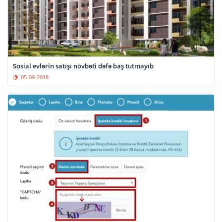
Sosial evlərin satışı növbəti dəfə baş tutmayıb
05-09-2018