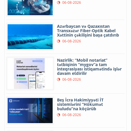
06-08-2026
Azərbaycan və Qazaxıstan
Transxəzər Fiber-Optik Kabel
Xəttinin çəkilişini başa çatdırıb
06-08-2026
Nazirlik: “Mobil notariat”
tətbiqinin “mygov”a tam
inteqrasiyası istiqamətində işlər
davam etdirilir
06-08-2026
Beş İcra Hakimiyyəti İT
sistemlərini “Hökumət
buludu”na köçürüb
06-08-2026