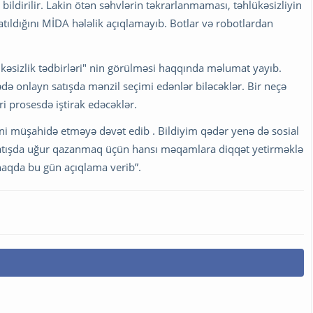
 bildirilir. Lakin ötən səhvlərin təkrarlanmaması, təhlükəsizliyin
atıldığını MİDA hələlik açıqlamayıb. Botlar və robotlardan
ükəsizlik tədbirləri" nin görülməsi haqqında məlumat yayıb.
ə onlayn satışda mənzil seçimi edənlər biləcəklər. Bir neçə
 prosesdə iştirak edəcəklər.
ni müşahidə etməyə dəvət edib . Bildiyim qədər yenə də sosial
atışda uğur qazanmaq üçün hansı məqamlara diqqət yetirməklə
haqda bu gün açıqlama verib”.