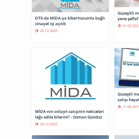
Güzəşitli m
DTX-da MİDA-ya kiberhücumla bağlı
yenə şəffa
cinayət işi açılıb
31-07-202
26-12-2025
Güzəştli mə
satışı həya
11-06-201
MİDA-nın onlayn satışının nəticələri
ləğv edilə bilərmi? - Osman Gündüz
29-12-2025