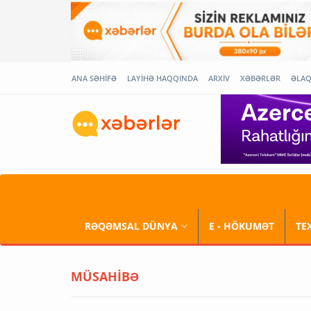
ANA SƏHİFƏ
LAYİHƏ HAQQINDA
ARXİV
XƏBƏRLƏR
ƏLA
RƏQƏMSAL DÜNYA
E - HÖKUMƏT
TE
MÜSAHİBƏ