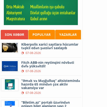
SON XƏBƏR
POPULYAR
YAZARLAR
Kiberpolis xarici saytlara hücumlar
təşkil edən şəxsləri saxlayıb
07-08-2026
Fitch ABB-nin reytinqini növbəti
dəfə yüksəltdi!
07-08-2026
“Əmək və Məşğulluq” altsistemində
hazırda 65 mindən çox aktiv
vakansiya var
07-08-2026
“Biletim.az” portalı üzərindən
onlayn bilet alanların sayı 2