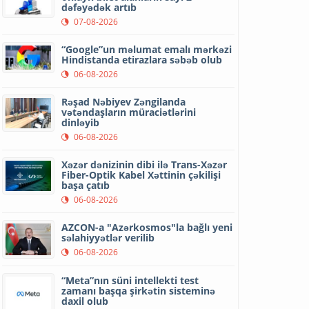
dəfəyədək artıb
07-08-2026
“Google”un məlumat emalı mərkəzi
Hindistanda etirazlara səbəb olub
06-08-2026
Rəşad Nəbiyev Zəngilanda
vətəndaşların müraciətlərini
dinləyib
06-08-2026
Xəzər dənizinin dibi ilə Trans-Xəzər
Fiber-Optik Kabel Xəttinin çəkilişi
başa çatıb
06-08-2026
AZCON-a "Azərkosmos"la bağlı yeni
səlahiyyətlər verilib
06-08-2026
“Meta”nın süni intellekti test
zamanı başqa şirkətin sisteminə
daxil olub