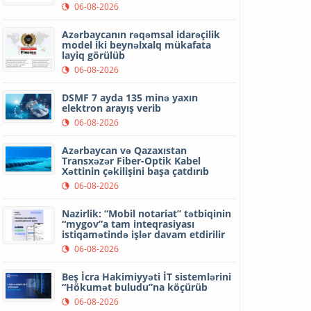
06-08-2026
Azərbaycanın rəqəmsal idarəçilik
model iki beynəlxalq mükafata
layiq görülüb
06-08-2026
DSMF 7 ayda 135 minə yaxın
elektron arayış verib
06-08-2026
Azərbaycan və Qazaxıstan
Transxəzər Fiber-Optik Kabel
Xəttinin çəkilişini başa çatdırıb
06-08-2026
Nazirlik: “Mobil notariat” tətbiqinin
“mygov”a tam inteqrasiyası
istiqamətində işlər davam etdirilir
06-08-2026
Beş İcra Hakimiyyəti İT sistemlərini
“Hökumət buludu”na köçürüb
06-08-2026