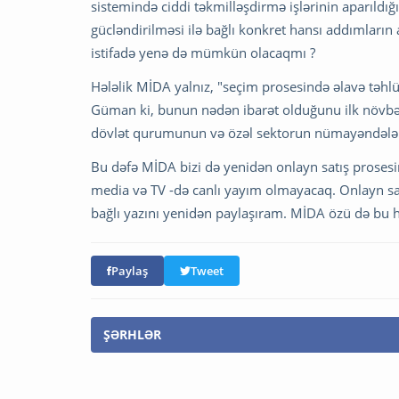
sistemində ciddi təkmilləşdirmə işlərinin aparıldığı
gücləndirilməsi ilə bağlı konkret hansı addımların 
istifadə yenə də mümkün olacaqmı ?
Hələlik MİDA yalnız, "seçim prosesində əlavə təhl
Güman ki, bunun nədən ibarət olduğunu ilk növbəd
dövlət qurumunun və özəl sektorun nümayəndələri
Bu dəfə MİDA bizi də yenidən onlayn satış prosesi
media və TV -də canlı yayım olmayacaq. Onlayn s
bağlı yazını yenidən paylaşıram. MİDA özü də bu 
Paylaş
Tweet
ŞƏRHLƏR