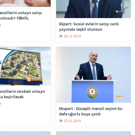
ənzillərin onlayn satışı
f olmadı?-TƏHlİL
Ekpert: Sosial evlərin satışı canlı
3
yayımda təşkil olunsun
26-12-2019
nzillərin növbəti onlayn
ta keçiriləcək
9
Ekspert : Güzəştli mənzil seçimi bu
dəfə uğurla başa çatıb
25-01-2019