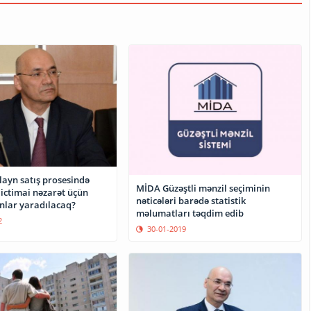
layn satış prosesində
MİDA Güzəştli mənzil seçiminin
ə ictimai nəzarət üçün
nəticələri barədə statistik
nlar yaradılacaq?
məlumatları təqdim edib
2
30-01-2019