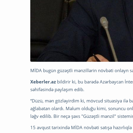
MİDA bugün güzəştli mənzillərin növbəti onlayn sat
Xeberler.az
bildirir ki, bu barədə Azərbaycan İ
səhifəsində paylaşım edib.
“Düzü, mən gözləyirdim ki, mövcud situasiya ilə bağ
ağlabatan olardı. Məlum olduğu kimi, sonuncu onlay
ləğv edilib. Bir neçə şəxs "Güzəştli mənzil" sistem
15 avqust tarixində MİDA növbəti satışa hazırlıqla