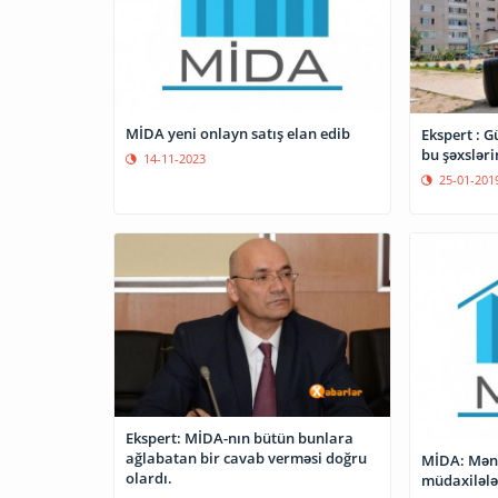
MİDA yeni onlayn satış elan edib
Ekspert : G
bu şəxsləri
14-11-2023
25-01-201
Ekspert: MİDA-nın bütün bunlara
ağlabatan bir cavab verməsi doğru
MİDA: Mənz
olardı.
müdaxilələr