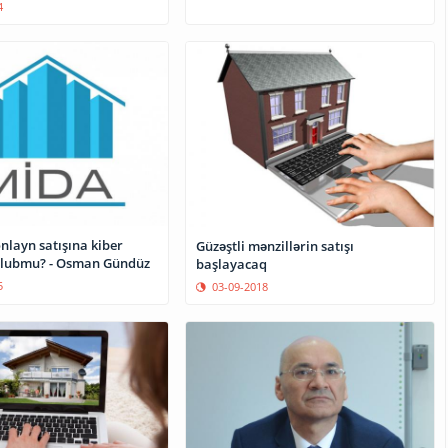
4
nlayn satışına kiber
Güzəştli mənzillərin satışı
olubmu? - Osman Gündüz
başlayacaq
5
03-09-2018