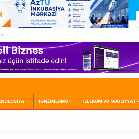
QƏ
XNOLOGİYA
TƏNZİMLƏMƏ
TELEKOM VƏ NƏQLİYYAT