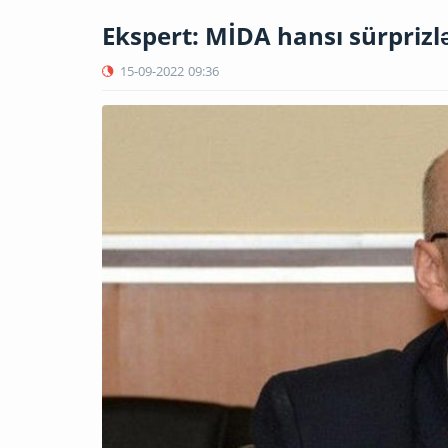
Ekspert: MİDA hansı sürprizlə
15-09-2022
09:36