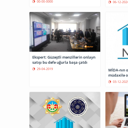
00-00-0000
06-12-202
Ekspert: Güzəştli mənzillərin onlayn
satışı bu dəfə uğurla başa çatdı
29-04-2019
MİDA-nın o
müdaxilə 
03-12-202