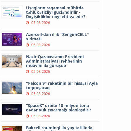
Uşaqların rəqəmsal mühitdə
təhlükəsizliyi gücləndirilir -
Dəyişikliklər nəyi ehtiva edir?
05-08-2026
Azercell-dən illik “ZengimCELL”
xidməti
05-08-2026
Nazir Qazaxıstanın Prezident
Administrasiyası rəhbərinin
müavini ilə görüşüb
05-08-2026
"Falcon 9" raketinin bir hissəsi Ayla
toqquşacaq
05-08-2026
“SpaceX” orbitə 10 milyon tona
qədər yük çıxarmağı planlaşdırır
05-08-2026
Bakcell rouminqi ilə yay tətilində