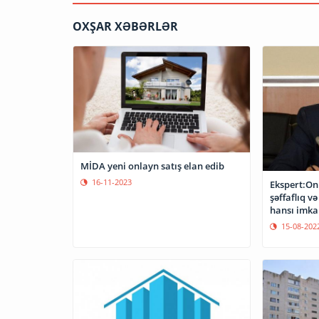
OXŞAR XƏBƏRLƏR
MİDA yeni onlayn satış elan edib
16-11-2023
Ekspert:On
şəffaflıq v
hansı imka
15-08-202