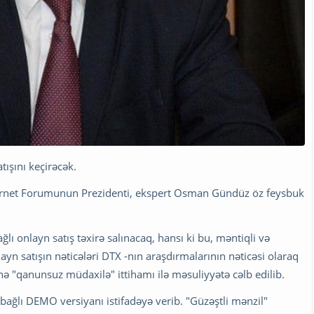
ışını keçirəcək.
nternet Forumunun Prezidenti, ekspert Osman Gündüz öz feysbuk
lı onlayn satış təxirə salınacaq, hansı ki bu, məntiqli və
n satışın nəticələri DTX -nın araşdırmalarının nəticəsi olaraq
inə "qanunsuz müdaxilə" ittihamı ilə məsuliyyətə cəlb edilib.
 bağlı DEMO versiyanı istifadəyə verib. "Güzəştli mənzil"