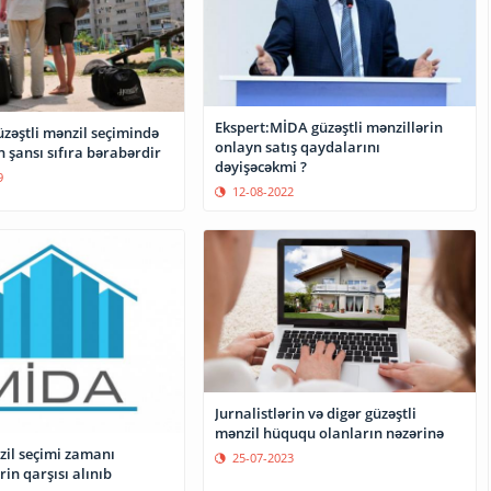
Ekspert:MİDA güzəştli mənzillərin
üzəştli mənzil seçimində
onlayn satış qaydalarını
n şansı sıfıra bərabərdir
dəyişəcəkmi ?
9
12-08-2022
Jurnalistlərin və digər güzəştli
mənzil hüququ olanların nəzərinə
il seçimi zamanı
25-07-2023
in qarşısı alınıb