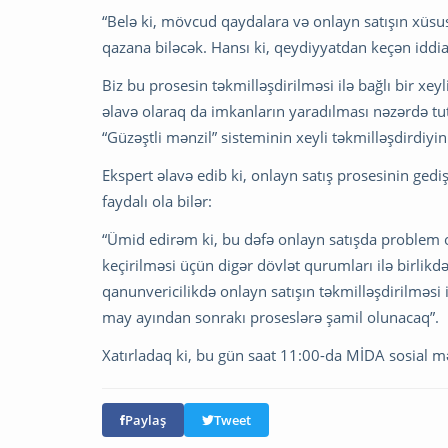
“Belə ki, mövcud qaydalara və onlayn satışın xüsu
qazana biləcək. Hansı ki, qeydiyyatdan keçən iddiaç
Biz bu prosesin təkmilləşdirilməsi ilə bağlı bir xeyl
əlavə olaraq da imkanların yaradılması nəzərdə tutu
“Güzəştli mənzil” sisteminin xeyli təkmilləşdirdiyin
Ekspert əlavə edib ki, onlayn satış prosesinin ged
faydalı ola bilər:
“Ümid edirəm ki, bu dəfə onlayn satışda problem 
keçirilməsi üçün digər dövlət qurumları ilə birlik
qanunvericilikdə onlayn satışın təkmilləşdirilməsi i
may ayından sonrakı proseslərə şamil olunacaq”.
Xatırladaq ki, bu gün saat 11:00-da MİDA sosial mə
Paylaş
Tweet