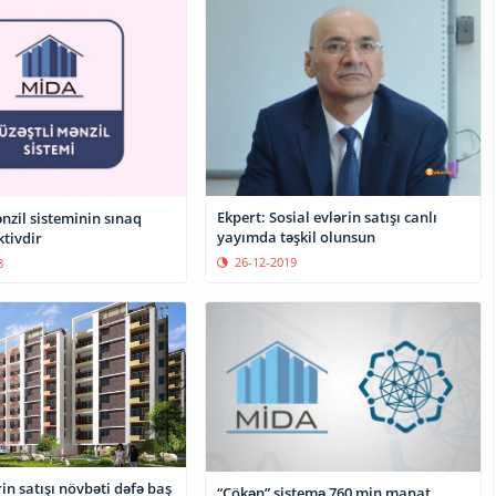
Ekpert: Sosial evlərin satışı canlı
nzil sisteminin sınaq
yayımda təşkil olunsun
ktivdir
26-12-2019
8
rin satışı növbəti dəfə baş
“Çökən” sistemə 760 min manat