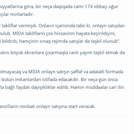
siyyətlərinə görə, bir neçə dəqiqədə cəmi 174 iddiaçı uğur
ılar minlərlədir.
i təkliflər vermişik. Onların içərisində təbii ki, onlayn satışdan
lub. MİDA təkliflərin çox hissəsinin həyata keçirildiyini,
i bildirib, həmçinin sınaq rejimdə satışlar da təşkil olunub”.
işatını böyük ekranlara çıxarmaqla canlı yayım təşkil etmək də
olmayacaq və MİDA onlayn satışın şəffaf və ədalətli formada
də bütün imkanlardan istifadə edəcəkdir. Bir neçə gün öncə
lə bağlı faydalı dəyişikliklər edilib. Həmin müddəalar cari ilin
nzillərin növbəti onlayn satışına start verəcək.