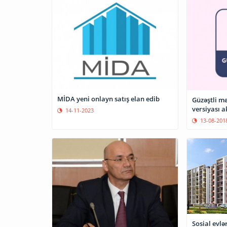
MİDA yeni onlayn satış elan edib
Güzəştli mə
versiyası a
14-11-2023
13-08-201
Sosial evlə