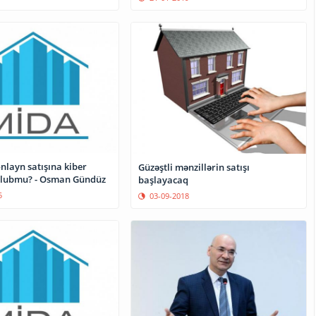
nlayn satışına kiber
Güzəştli mənzillərin satışı
olubmu? - Osman Gündüz
başlayacaq
5
03-09-2018