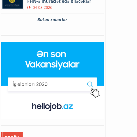
FHN-ə müraciət edə biləcəklər
04-08-2026
Bütün xəbərlər