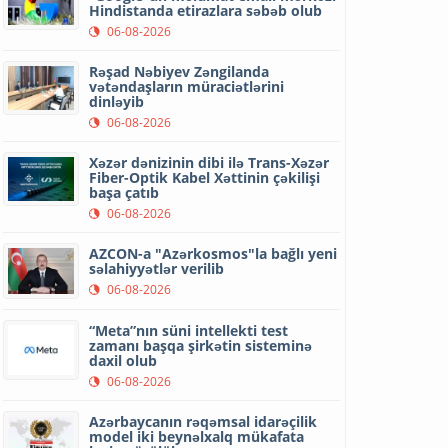
Hindistanda etirazlara səbəb olub
06-08-2026
Rəşad Nəbiyev Zəngilanda
vətəndaşların müraciətlərini
dinləyib
06-08-2026
Xəzər dənizinin dibi ilə Trans-Xəzər
Fiber-Optik Kabel Xəttinin çəkilişi
başa çatıb
06-08-2026
AZCON-a "Azərkosmos"la bağlı yeni
səlahiyyətlər verilib
06-08-2026
“Meta”nın süni intellekti test
zamanı başqa şirkətin sisteminə
daxil olub
06-08-2026
Azərbaycanın rəqəmsal idarəçilik
model iki beynəlxalq mükafata