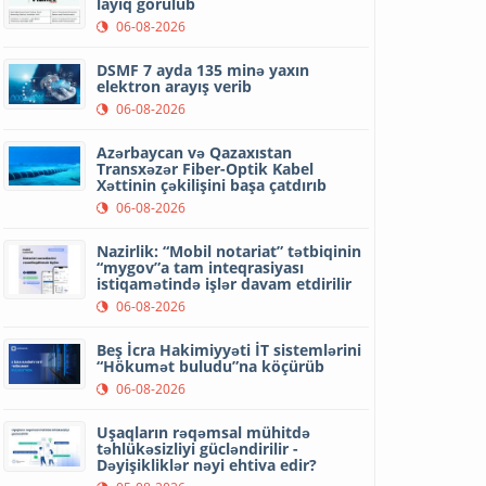
layiq görülüb
06-08-2026
DSMF 7 ayda 135 minə yaxın
elektron arayış verib
06-08-2026
Azərbaycan və Qazaxıstan
Transxəzər Fiber-Optik Kabel
Xəttinin çəkilişini başa çatdırıb
06-08-2026
Nazirlik: “Mobil notariat” tətbiqinin
“mygov”a tam inteqrasiyası
istiqamətində işlər davam etdirilir
06-08-2026
Beş İcra Hakimiyyəti İT sistemlərini
“Hökumət buludu”na köçürüb
06-08-2026
Uşaqların rəqəmsal mühitdə
təhlükəsizliyi gücləndirilir -
Dəyişikliklər nəyi ehtiva edir?