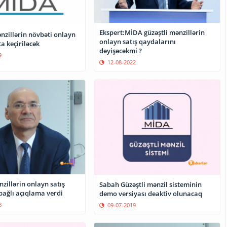
Ekspert:MİDA güzəştli mənzillərin
nzillərin növbəti onlayn
onlayn satış qaydalarını
ta keçiriləcək
dəyişəcəkmi ?
9
12-08-2022
zillərin onlayn satış
Sabah Güzəştli mənzil sisteminin
bağlı açıqlama verdi
demo versiyası deaktiv olunacaq
8
09-07-2019