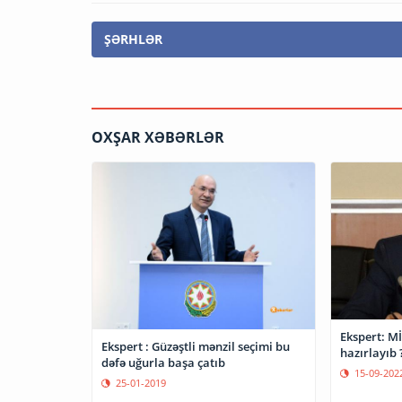
ŞƏRHLƏR
OXŞAR XƏBƏRLƏR
Ekspert: Mİ
Ekspert : Güzəştli mənzil seçimi bu
hazırlayıb 
dəfə uğurla başa çatıb
15-09-202
25-01-2019