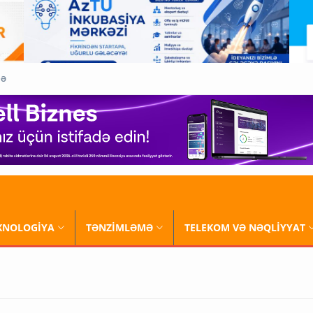
QƏ
XNOLOGİYA
TƏNZİMLƏMƏ
TELEKOM VƏ NƏQLİYYAT