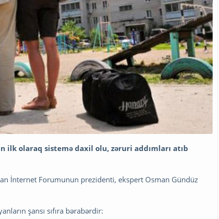
n ilk olaraq sistemə daxil olu, zəruri addımları atıb
can İnternet Forumunun prezidenti, ekspert Osman Gündüz
yanların şansı sıfıra bərabərdir: