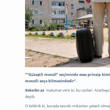
““Güzəştli mənzil” seçimində əsas prinsip kimi
mənzili seçə bilməsindədir”.
Xeberler.az
məlumat verir ki, bu sözləri Azərbay
deyib.
O bildirib ki, burada texniki imkanları yetərli olma