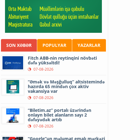
SON XƏBƏR
POPULYAR
YAZARLAR
Fitch ABB-nin reytinqini növbəti
dəfə yüksəltdi!
07-08-2026
“Əmək və Məşğulluq” altsistemində
hazırda 65 mindən çox aktiv
vakansiya var
07-08-2026
“Biletim.az” portalı üzərindən
onlayn bilet alanların sayı 2
dəfəyədək artıb
07-08-2026
“Google”un məlumat emalı mərkəzi