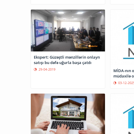
Ekspert: Güzəştli mənzillərin onlayn
satışı bu dəfə uğurla başa çatdı
29-04-2019
MİDA-nın o
müdaxilə 
03-12-202