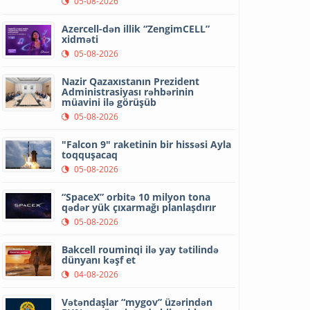
05-08-2026
Azercell-dən illik “ZengimCELL”
xidməti
05-08-2026
Nazir Qazaxıstanın Prezident
Administrasiyası rəhbərinin
müavini ilə görüşüb
05-08-2026
"Falcon 9" raketinin bir hissəsi Ayla
toqquşacaq
05-08-2026
“SpaceX” orbitə 10 milyon tona
qədər yük çıxarmağı planlaşdırır
05-08-2026
Bakcell rouminqi ilə yay tətilində
dünyanı kəşf et
04-08-2026
Vətəndaşlar “mygov” üzərindən