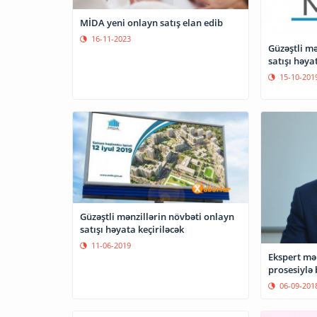
MİDA yeni onlayn satış elan edib
16-11-2023
Güzəştli mə
satışı həya
15-10-201
Güzəştli mənzillərin növbəti onlayn
satışı həyata keçiriləcək
11-06-2019
Ekspert mən
prosesiylə 
06-09-201