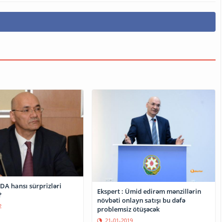
DA hansı sürprizləri
Ekspert : Ümid edirəm mənzillərin
?
növbəti onlayn satışı bu dəfə
2
problemsiz ötüşəcək
21-01-2019