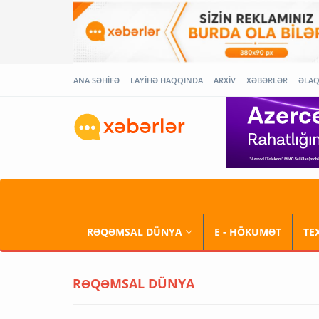
ANA SƏHİFƏ
LAYİHƏ HAQQINDA
ARXİV
XƏBƏRLƏR
ƏLA
RƏQƏMSAL DÜNYA
E - HÖKUMƏT
TE
RƏQƏMSAL DÜNYA