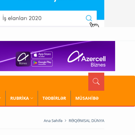
RUBRİKA
TƏDBİRLƏR
MÜSAHİBƏ
Ana Səhifə
RƏQƏMSAL DÜNYA