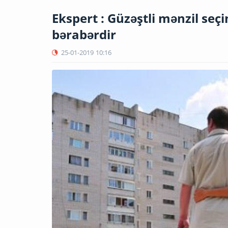
Ekspert : Güzəştli mənzil seçi
bərabərdir
25-01-2019
10:16