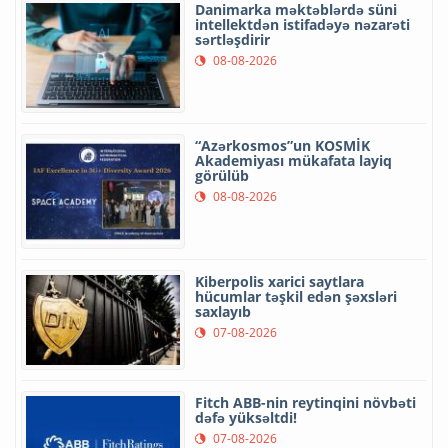
Danimarka məktəblərdə süni
intellektdən istifadəyə nəzarəti
sərtləşdirir
08-08-2026
“Azərkosmos”un KOSMİK
Akademiyası mükafata layiq
görülüb
08-08-2026
Kiberpolis xarici saytlara
hücumlar təşkil edən şəxsləri
saxlayıb
07-08-2026
Fitch ABB-nin reytinqini növbəti
dəfə yüksəltdi!
07-08-2026