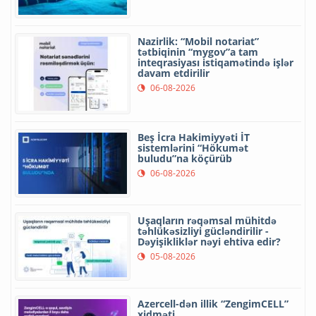
Nazirlik: “Mobil notariat”
tətbiqinin “mygov”a tam
inteqrasiyası istiqamətində işlər
davam etdirilir
06-08-2026
Beş İcra Hakimiyyəti İT
sistemlərini “Hökumət
buludu”na köçürüb
06-08-2026
Uşaqların rəqəmsal mühitdə
təhlükəsizliyi gücləndirilir -
Dəyişikliklər nəyi ehtiva edir?
05-08-2026
Azercell-dən illik “ZengimCELL”
xidməti