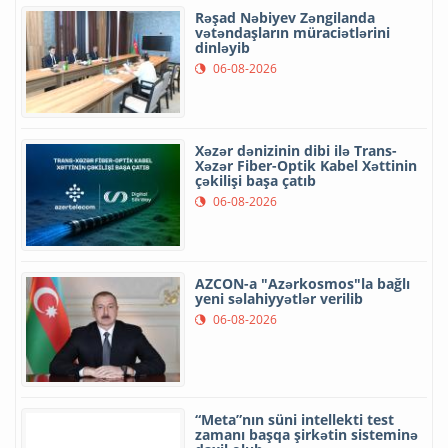
Rəşad Nəbiyev Zəngilanda
vətəndaşların müraciətlərini
dinləyib
06-08-2026
Xəzər dənizinin dibi ilə Trans-
Xəzər Fiber-Optik Kabel Xəttinin
çəkilişi başa çatıb
06-08-2026
AZCON-a "Azərkosmos"la bağlı
yeni səlahiyyətlər verilib
06-08-2026
“Meta”nın süni intellekti test
zamanı başqa şirkətin sisteminə