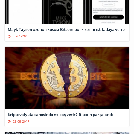
Mayk Tayson özünün xüsusi Bitcoin-pul kisəsini istifadəyə verib
05-01-2016
Kriptovalyuta sahəsində nə baş verir?-Bitcoin parçalandı
02-08-2017