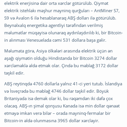
elektrik enerjisinə dair orta xərclər götürülüb. Qiymət
elektrik istehlakı məşhur mayninq qurğuları – AntMiner S7,
S9 və Avalon 6 ilə hesablanaraq ABŞ dolları ilə götürülüb.
Beynəlxalq energetika agentliyi tərəfindən verilmiş
məlumatlar müqayisə olunaraq aydınlaşdırılıb ki, bir Bitcoin-
in alınması Venesuelada cəmi 531 dollara başa gəlir.
Məlumata görə, Asiya ölkələri arasında elektrik üçün ən
aşağı qiymətin olduğu Hindistanda bir Bitcoin 3274 dollar
xərcləməklə əldə etmək olar. Çində bu məbləğ 3172 dollar
təşkil edir.
ABŞ reytinqdə 4760 dollarla yalnız 41-ci yeri tutub. İslandiya
və İsveçrədə bu məbləğ 4746 dollar təşkil edir. Böyük
Britaniyada isə demək olar ki, bu rəqəmdən iki dəfə çox
olacaq. ABŞ-ın şimal qonşusu Kanada isə min dollar qənaət
etməyə imkan verə bilər – orada mayninq-fermalar bir
Bitcoin-in əldə olunmasına 3965 dollar xərcləyir.