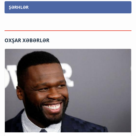
ŞƏRHLƏR
OXŞAR XƏBƏRLƏR