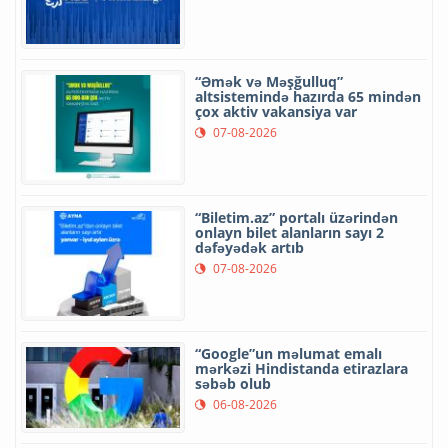
“Əmək və Məşğulluq”
altsistemində hazırda 65 mindən
çox aktiv vakansiya var
07-08-2026
“Biletim.az” portalı üzərindən
onlayn bilet alanların sayı 2
dəfəyədək artıb
07-08-2026
“Google”un məlumat emalı
mərkəzi Hindistanda etirazlara
səbəb olub
06-08-2026