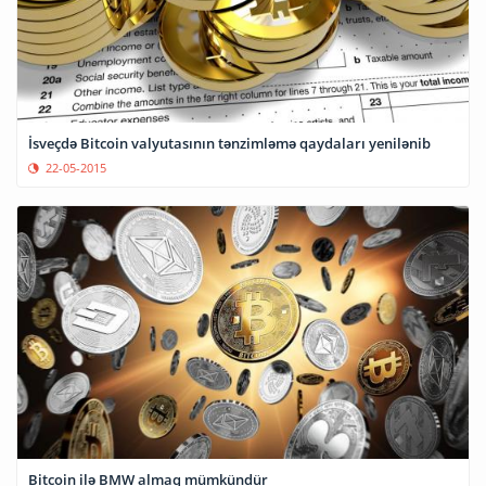
İsveçdə Bitcoin valyutasının tənzimləmə qaydaları yenilənib
22-05-2015
Bitcoin ilə BMW almaq mümkündür