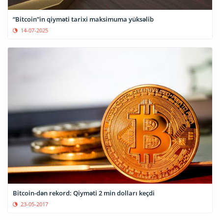
“Bitcoin”in qiyməti tarixi maksimuma yüksəlib
14-07-2025
Bitcoin-dən rekord: Qiyməti 2 min dolları keçdi
23-05-2017