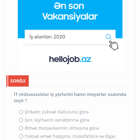
SORĞU
İT mütəxəssislər iş yerlərini hansı meyarlar əsasında
seçir ?
Şirkətin yüksək statusuna görə
İşin, layihənin xarakterinə görə
Əmək müqaviləsinin olmasına görə
Yüksək əmək haqqına, mükafatlara və digər