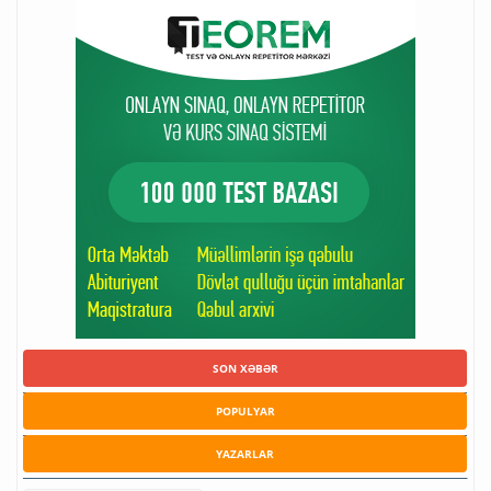
SON XƏBƏR
POPULYAR
YAZARLAR