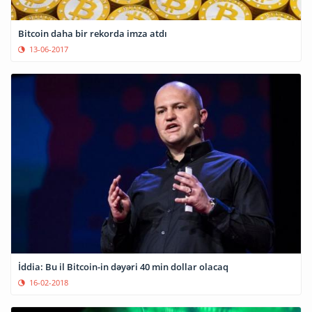
Bitcoin daha bir rekorda imza atdı
13-06-2017
İddia: Bu il Bitcoin-in dəyəri 40 min dollar olacaq
16-02-2018