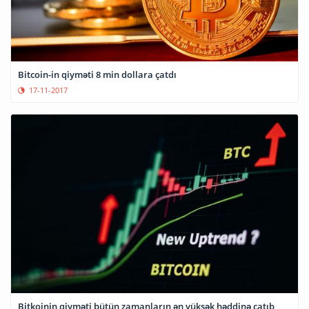
Bitcoin-in qiyməti 8 min dollara çatdı
17-11-2017
Bitkoinin qiyməti bütün zamanların ən yüksək həddinə çatıb