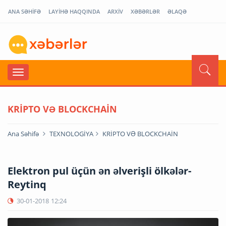
ANA SƏHİFƏ
LAYİHƏ HAQQINDA
ARXİV
XƏBƏRLƏR
ƏLAQƏ
KRİPTO VƏ BLOCKCHAİN
Ana Səhifə
TEXNOLOGİYA
KRİPTO VƏ BLOCKCHAİN
Elektron pul üçün ən əlverişli ölkələr-
Reytinq
30-01-2018
12:24