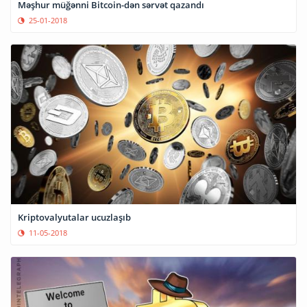
Məşhur müğənni Bitcoin-dən sərvət qazandı
25-01-2018
Kriptovalyutalar ucuzlaşıb
11-05-2018