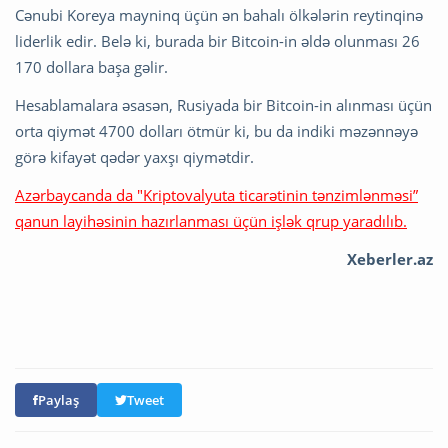
Cənubi Koreya mayninq üçün ən bahalı ölkələrin reytinqinə
liderlik edir. Belə ki, burada bir Bitcoin-in əldə olunması 26
170 dollara başa gəlir.
Hesablamalara əsasən, Rusiyada bir Bitcoin-in alınması üçün
orta qiymət 4700 dolları ötmür ki, bu da indiki məzənnəyə
görə kifayət qədər yaxşı qiymətdir.
Azərbaycanda da "Kriptovalyuta ticarətinin tənzimlənməsi”
qanun layihəsinin hazırlanması üçün işlək qrup yaradılıb.
Xeberler.az
Paylaş
Tweet