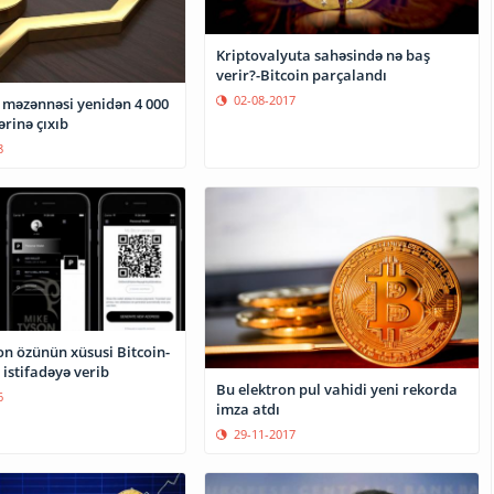
Kriptovalyuta sahəsində nə baş
verir?-Bitcoin parçalandı
02-08-2017
n məzənnəsi yenidən 4 000
ərinə çıxıb
8
n özünün xüsusi Bitcoin-
i istifadəyə verib
Bu elektron pul vahidi yeni rekorda
6
imza atdı
29-11-2017