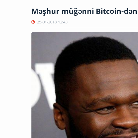
Məşhur müğənni Bitcoin-dən 
25-01-2018
12:43