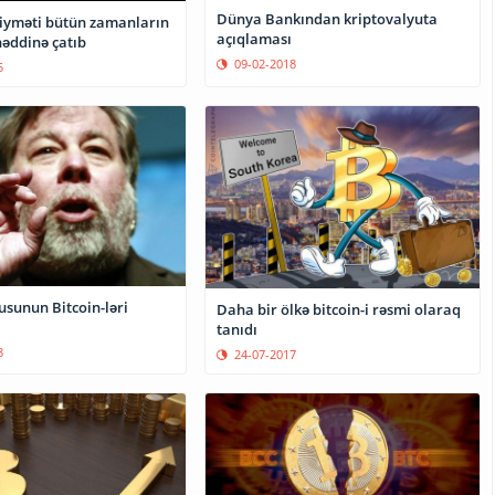
Dünya Bankından kriptovalyuta
qiyməti bütün zamanların
açıqlaması
həddinə çatıb
09-02-2018
5
usunun Bitcoin-ləri
Daha bir ölkə bitcoin-i rəsmi olaraq
tanıdı
8
24-07-2017