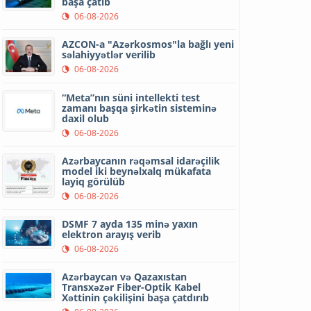
başa çatıb
06-08-2026
AZCON-a "Azərkosmos"la bağlı yeni
səlahiyyətlər verilib
06-08-2026
“Meta”nın süni intellekti test
zamanı başqa şirkətin sisteminə
daxil olub
06-08-2026
Azərbaycanın rəqəmsal idarəçilik
model iki beynəlxalq mükafata
layiq görülüb
06-08-2026
DSMF 7 ayda 135 minə yaxın
elektron arayış verib
06-08-2026
Azərbaycan və Qazaxıstan
Transxəzər Fiber-Optik Kabel
Xəttinin çəkilişini başa çatdırıb