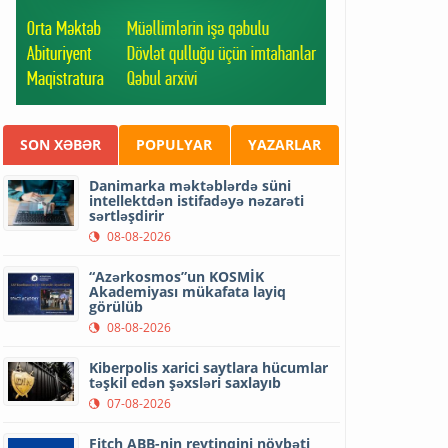
SON XƏBƏR
POPULYAR
YAZARLAR
Danimarka məktəblərdə süni
intellektdən istifadəyə nəzarəti
sərtləşdirir
08-08-2026
“Azərkosmos”un KOSMİK
Akademiyası mükafata layiq
görülüb
08-08-2026
Kiberpolis xarici saytlara hücumlar
təşkil edən şəxsləri saxlayıb
07-08-2026
Fitch ABB-nin reytinqini növbəti