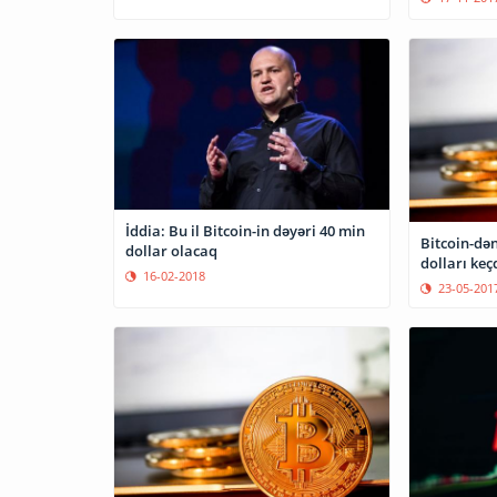
İddia: Bu il Bitcoin-in dəyəri 40 min
Bitcoin-də
dollar olacaq
dolları keç
16-02-2018
23-05-201