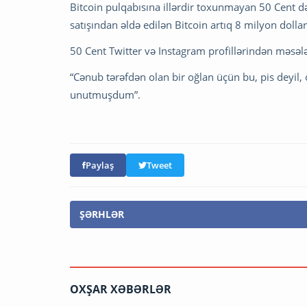
Bitcoin pulqabısına illərdir toxunmayan 50 Cent də
satışından əldə edilən Bitcoin artıq 8 milyon dolla
50 Cent Twitter və Instagram profillərindən məsələ
“Cənub tərəfdən olan bir oğlan üçün bu, pis deyil
unutmuşdum”.
Paylaş
Tweet
ŞƏRHLƏR
OXŞAR XƏBƏRLƏR