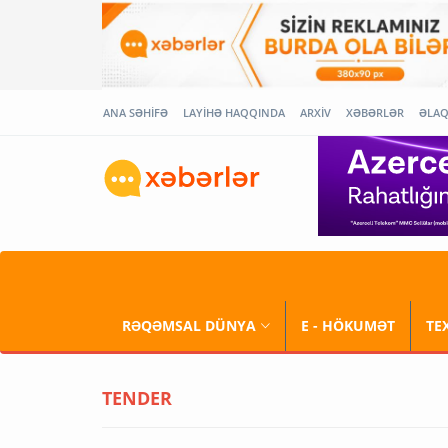
ANA SƏHİFƏ
LAYİHƏ HAQQINDA
ARXİV
XƏBƏRLƏR
ƏLA
RƏQƏMSAL DÜNYA
E - HÖKUMƏT
TE
TENDER