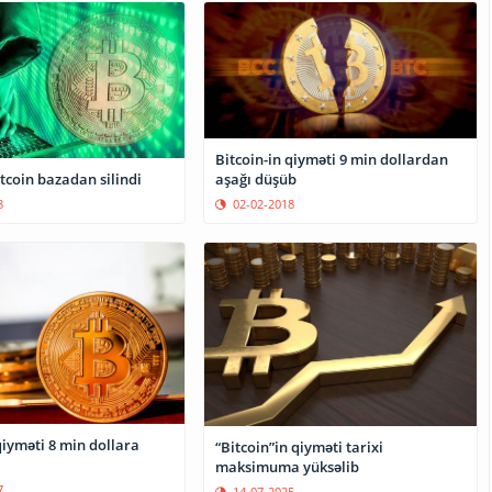
Bitcoin-in qiyməti 9 min dollardan
tcoin bazadan silindi
aşağı düşüb
8
02-02-2018
qiyməti 8 min dollara
“Bitcoin”in qiyməti tarixi
maksimuma yüksəlib
7
14-07-2025