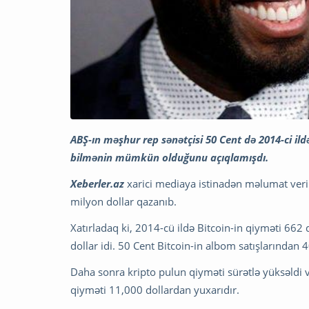
ABŞ-ın məşhur rep sənətçisi 50 Cent də 2014-ci il
bilmənin mümkün olduğunu açıqlamışdı.
Xeberler.az
xarici mediaya istinadən məlumat verir
milyon dollar qazanıb.
Xatırladaq ki, 2014-cü ildə Bitcoin-in qiyməti 662
dollar idi. 50 Cent Bitcoin-in albom satışlarından 
Daha sonra kripto pulun qiyməti sürətlə yüksəldi v
qiyməti 11,000 dollardan yuxarıdır.