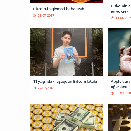
Bitkoinin 
Bitcoin-in qiyməti bahalaşıb
ən yüksək 
21-07-2017
14-08-202
11 yaşındakı uşaqdan Bitcoin kitabı
Apple qurc
oğurlandı
27-02-2018
01-03-201