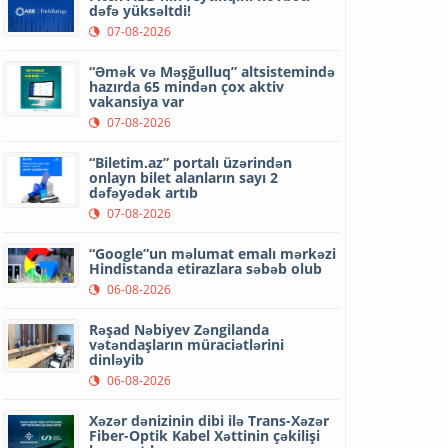
dəfə yüksəltdi!
07-08-2026
“Əmək və Məşğulluq” altsistemində
hazırda 65 mindən çox aktiv
vakansiya var
07-08-2026
“Biletim.az” portalı üzərindən
onlayn bilet alanların sayı 2
dəfəyədək artıb
07-08-2026
“Google”un məlumat emalı mərkəzi
Hindistanda etirazlara səbəb olub
06-08-2026
Rəşad Nəbiyev Zəngilanda
vətəndaşların müraciətlərini
dinləyib
06-08-2026
Xəzər dənizinin dibi ilə Trans-Xəzər
Fiber-Optik Kabel Xəttinin çəkilişi