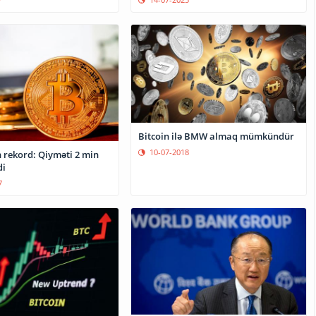
Bitcoin ilə BMW almaq mümkündür
10-07-2018
n rekord: Qiyməti 2 min
di
7