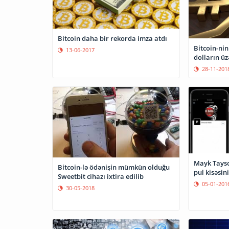
Bitcoin daha bir rekorda imza atdı
Bitcoin-ni
13-06-2017
dolların üz
28-11-201
Mayk Tayso
Bitcoin-lə ödənişin mümkün olduğu
pul kisəsin
Sweetbit cihazı ixtira edilib
05-01-201
30-05-2018