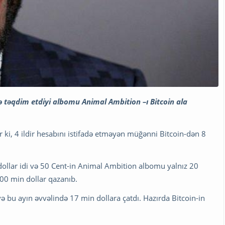
də təqdim etdiyi albomu Animal Ambition –ı Bitcoin ala
 ki, 4 ildir hesabını istifadə etməyən müğənni Bitcoin-dən 8
 dollar idi və 50 Cent-in Animal Ambition albomu yalnız 20
400 min dollar qazanıb.
ə bu ayın əvvəlində 17 min dollara çatdı. Hazırda Bitcoin-in