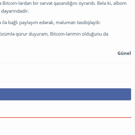
 Bitcoin-lərdən bir sərvət qazandığını öyrənib. Belə ki, albom
r dəyərindədir.
 ilə bağlı paylaşım edərək, məlumatı təsdiqləyib:
, özümlə qürur duyuram, Bitcoin-lərimin olduğunu da
Günel