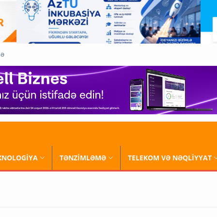
QƏ
XNOLOGİYA
TƏNZİMLƏMƏ
TELEKOM VƏ NƏQLİYYAT