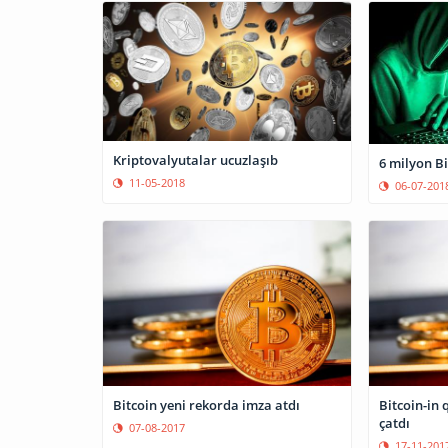
Kriptovalyutalar ucuzlaşıb
6 milyon Bi
11-05-2018
06-07-201
Bitcoin yeni rekorda imza atdı
Bitcoin-in 
çatdı
07-08-2017
17-11-201