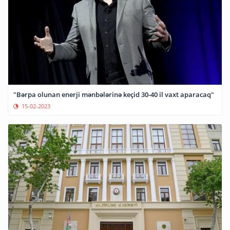
"Bərpa olunan enerji mənbələrinə keçid 30-40 il vaxt aparacaq"
15-02-2023