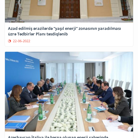
Azad edilmiş ərazilərdə “yaşıl enerji” zonasının yaradılması
üzrə Tədbirlər Planı təsdiqlənib
22-06-2022
Azərbaycan İtaliya ilə bərpa olunan enerji sahəsində