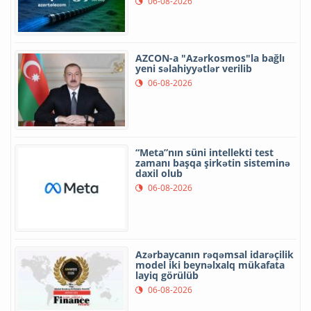
06-08-2026
AZCON-a "Azərkosmos"la bağlı
yeni səlahiyyətlər verilib
06-08-2026
“Meta”nın süni intellekti test
zamanı başqa şirkətin sisteminə
daxil olub
06-08-2026
Azərbaycanın rəqəmsal idarəçilik
model iki beynəlxalq mükafata
layiq görülüb
06-08-2026