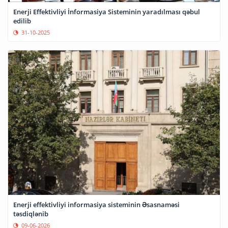
Enerji Effektivliyi İnformasiya Sisteminin yaradılması qəbul
edilib
31-10-2025
Enerji effektivliyi informasiya sisteminin Əsasnaməsi
təsdiqlənib
09-06-2026