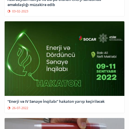
əməkdaşlığı müzakirə edib
03-02-2023
“Enerji və IV Sənaye İnqilabı” hakaton yarışı keçiriləcək
26-07-2022