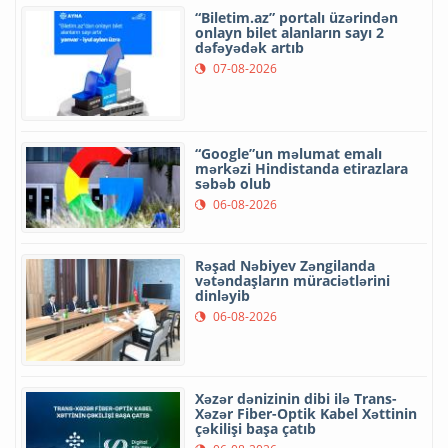
“Biletim.az” portalı üzərindən
onlayn bilet alanların sayı 2
dəfəyədək artıb
07-08-2026
“Google”un məlumat emalı
mərkəzi Hindistanda etirazlara
səbəb olub
06-08-2026
Rəşad Nəbiyev Zəngilanda
vətəndaşların müraciətlərini
dinləyib
06-08-2026
Xəzər dənizinin dibi ilə Trans-
Xəzər Fiber-Optik Kabel Xəttinin
çəkilişi başa çatıb