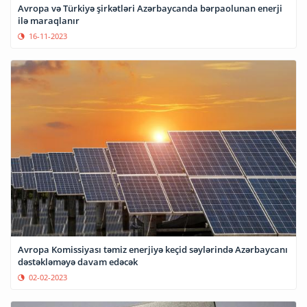
Avropa və Türkiyə şirkətləri Azərbaycanda bərpaolunan enerji
ilə maraqlanır
16-11-2023
Avropa Komissiyası təmiz enerjiyə keçid səylərində Azərbaycanı
dəstəkləməyə davam edəcək
02-02-2023