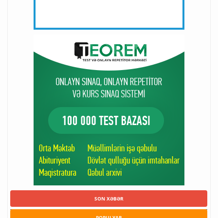
SON XƏBƏR
POPULYAR