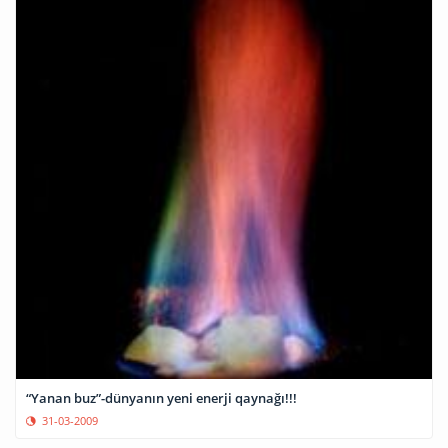
“Yanan buz”-dünyanın yeni enerji qaynağı!!!
31-03-2009