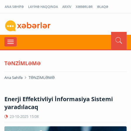
ANA SƏHİFƏ
LAYİHƏ HAQQINDA
ARXİV
XƏBƏRLƏR
ƏLAQƏ
TƏNZİMLƏMƏ
Ana Səhifə
TƏNZİMLƏMƏ
Enerji Effektivliyi İnformasiya Sistemi
yaradılacaq
23-10-2025
15:08