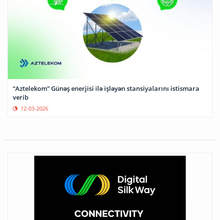
“Aztelekom” Günəş enerjisi ilə işləyən stansiyalarını istismara
verib
12-03-2026