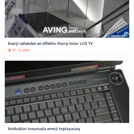
Enerji cəhətdən ən effektiv Sharp Solar LCD TV
07-10-2008
Notbuklar toxunuşla enerji toplayacaq