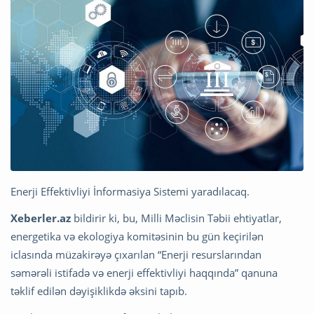
Enerji Effektivliyi İnformasiya Sistemi yaradılacaq.
Xeberler.az
bildirir ki, bu, Milli Məclisin Təbii ehtiyatlar,
energetika və ekologiya komitəsinin bu gün keçirilən
iclasında müzakirəyə çıxarılan “Enerji resurslarından
səmərəli istifadə və enerji effektivliyi haqqında” qanuna
təklif edilən dəyişiklikdə əksini tapıb.