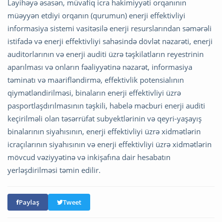
Layihəyə əsasən, müvafiq icra hakimiyyəti orqanının
müəyyən etdiyi orqanın (qurumun) enerji effektivliyi
informasiya sistemi vasitəsilə enerji resurslarından səmərəli
istifadə və enerji effektivliyi sahəsində dövlət nəzarəti, enerji
auditorlarının və enerji auditi üzrə təşkilatların reyestrinin
aparılması və onların fəaliyyətinə nəzarət, informasiya
təminatı və maarifləndirmə, effektivlik potensialının
qiymətləndirilməsi, binaların enerji effektivliyi üzrə
pasportlaşdırılmasının təşkili, habelə məcburi enerji auditi
keçirilməli olan təsərrüfat subyektlərinin və qeyri-yaşayış
binalarının siyahısının, enerji effektivliyi üzrə xidmətlərin
icraçılarının siyahısının və enerji effektivliyi üzrə xidmətlərin
mövcud vəziyyətinə və inkişafına dair hesabatın
yerləşdirilməsi təmin edilir.
Paylaş
Tweet