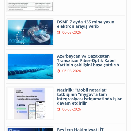
DSMF 7 ayda 135 minə yaxın
elektron arayış verib
06-08-2026
Azərbaycan və Qazaxıstan
Transxəzər Fiber-Optik Kabel
Xəttinin çəkilişini başa çatdırıb
06-08-2026
Nazirlik: “Mobil notariat”
tətbiqinin “mygov”a tam
inteqrasiyası istiqamətində işlər
davam etdirilir
06-08-2026
Beş İcra Hakimiyyəti İT