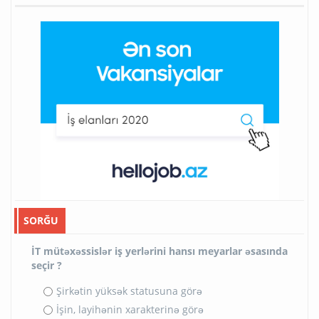
SORĞU
İT mütəxəssislər iş yerlərini hansı meyarlar əsasında
seçir ?
Şirkətin yüksək statusuna görə
İşin, layihənin xarakterinə görə