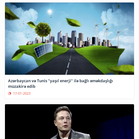
Azərbaycan və Tunis "yaşıl enerji" ilə bağlı əməkdaşlığı
müzakirə edib
17-01-2023