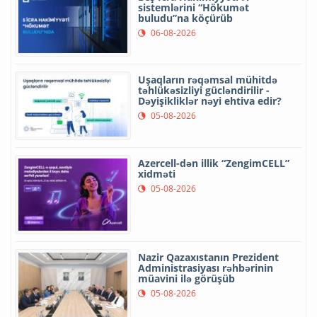
sistemlərini “Hökumət
buludu”na köçürüb
06-08-2026
Uşaqların rəqəmsal mühitdə
təhlükəsizliyi gücləndirilir -
Dəyişikliklər nəyi ehtiva edir?
05-08-2026
Azercell-dən illik “ZengimCELL”
xidməti
05-08-2026
Nazir Qazaxıstanın Prezident
Administrasiyası rəhbərinin
müavini ilə görüşüb
05-08-2026