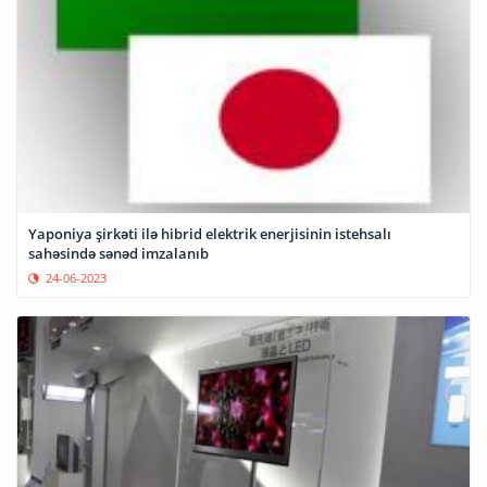
Yaponiya şirkəti ilə hibrid elektrik enerjisinin istehsalı
sahəsində sənəd imzalanıb
24-06-2023