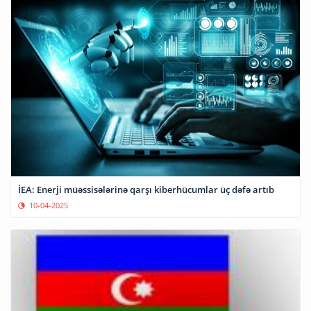
İEA: Enerji müəssisələrinə qarşı kiberhücumlar üç dəfə artıb
10-04-2025