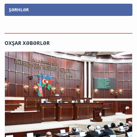
ŞƏRHLƏR
OXŞAR XƏBƏRLƏR