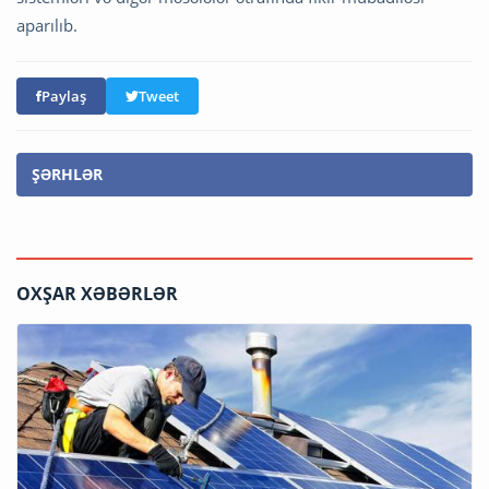
aparılıb.
Paylaş
Tweet
ŞƏRHLƏR
OXŞAR XƏBƏRLƏR