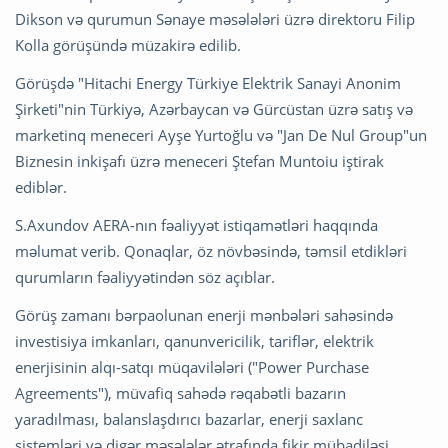
Dikson və qurumun Sənaye məsələləri üzrə direktoru Filip
Kolla görüşündə müzakirə edilib.
Görüşdə "Hitachi Energy Türkiye Elektrik Sanayi Anonim
Şirketi"nin Türkiyə, Azərbaycan və Gürcüstan üzrə satış və
marketinq meneceri Ayşe Yurtoğlu və "Jan De Nul Group"un
Biznesin inkişafı üzrə meneceri Ştefan Muntoiu iştirak
ediblər.
S.Axundov AERA-nın fəaliyyət istiqamətləri haqqında
məlumat verib. Qonaqlar, öz növbəsində, təmsil etdikləri
qurumların fəaliyyətindən söz açıblar.
Görüş zamanı bərpaolunan enerji mənbələri sahəsində
investisiya imkanları, qanunvericilik, tariflər, elektrik
enerjisinin alqı-satqı müqavilələri ("Power Purchase
Agreements"), müvafiq sahədə rəqabətli bazarın
yaradılması, balanslaşdırıcı bazarlar, enerji saxlanc
sistemləri və digər məsələlər ətrafında fikir mübadiləsi