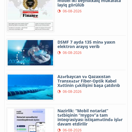
model iki beynəlxalq mükafata
layiq görülüb
06-08-2026
DSMF 7 ayda 135 minə yaxın
elektron arayış verib
06-08-2026
Azərbaycan və Qazaxıstan
Transxəzər Fiber-Optik Kabel
Xəttinin çəkilişini başa çatdırıb
06-08-2026
Nazirlik: “Mobil notariat”
tətbiqinin “mygov”a tam
inteqrasiyası istiqamətində işlər
davam etdirilir
06-08-2026