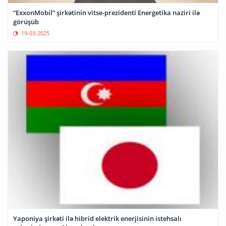
“ExxonMobil” şirkətinin vitse-prezidenti Energetika naziri ilə
görüşüb
19-03-2025
Yaponiya şirkəti ilə hibrid elektrik enerjisinin istehsalı