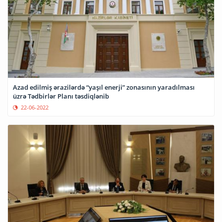
Azad edilmiş ərazilərdə “yaşıl enerji” zonasının yaradılması
üzrə Tədbirlər Planı təsdiqlənib
22-06-2022