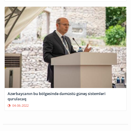
Azərbaycanın bu bölgəsində damüstü günəş sistemləri
qurulacaq
04-06-2022