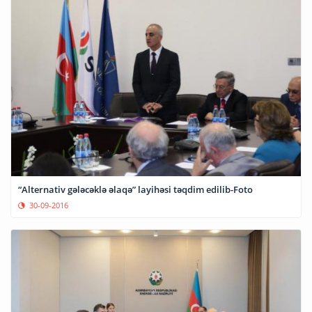
“Alternativ gələcəklə əlaqə” layihəsi təqdim edilib-Foto
30-09-2016