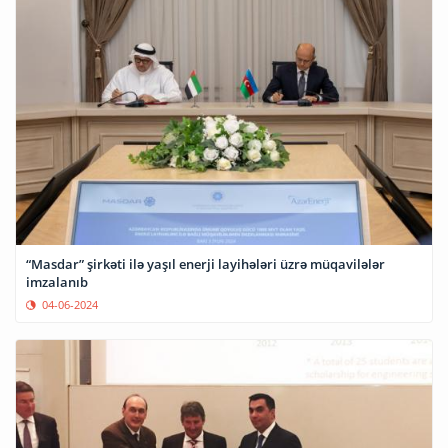
“Masdar” şirkəti ilə yaşıl enerji layihələri üzrə müqavilələr
imzalanıb
04-06-2024