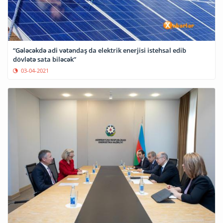
“Gələcəkdə adi vətəndaş da elektrik enerjisi istehsal edib
dövlətə sata biləcək”
03-04-2021