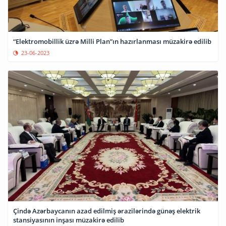
“Elektromobillik üzrə Milli Plan”ın hazırlanması müzakirə edilib
23-06-2023
Çində Azərbaycanın azad edilmiş ərazilərində günəş elektrik
stansiyasının inşası müzakirə edilib