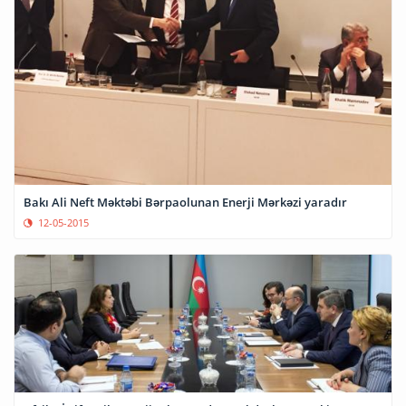
Bakı Ali Neft Məktəbi Bərpaolunan Enerji Mərkəzi yaradır
12-05-2015