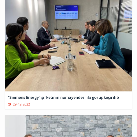
“Siemens Energy” şirkətinin nümayəndəsi ilə görüş keçirilib
29-12-2022