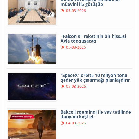
müavini ilə görüşüb
05-08-2026
"Falcon 9" raketinin bir hissəsi
Ayla toqquşacaq
05-08-2026
“SpaceX” orbitə 10 milyon tona
qədər yük çıxarmağı planlaşdırır
05-08-2026
Bakcell rouminqi ilə yay tətilində
dünyanı kəşf et
04-08-2026