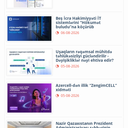
Beş İcra Hakimiyyəti İT
sistemlərini “Hökumət
buludu”na köçürüb
06-08-2026
Uşaqların rəqəmsal mühitdə
təhlükəsizliyi gücləndirilir -
Dəyişikliklər nəyi ehtiva edir?
05-08-2026
Azercell-dən illik “ZengimCELL”
xidməti
05-08-2026
Nazir Qazaxıstanın Prezident
Administrasiyası rəhbərinin