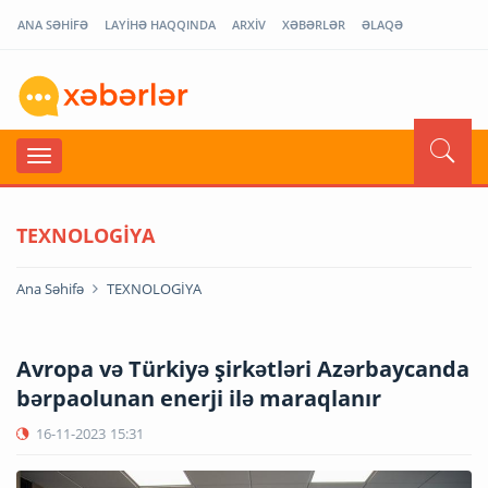
ANA SƏHİFƏ
LAYİHƏ HAQQINDA
ARXİV
XƏBƏRLƏR
ƏLAQƏ
TEXNOLOGİYA
Ana Səhifə
TEXNOLOGİYA
Avropa və Türkiyə şirkətləri Azərbaycanda
bərpaolunan enerji ilə maraqlanır
16-11-2023
15:31