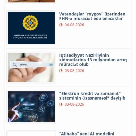
Vətəndaşlar “mygov” üzərindən
FHN-ə müraciət edə biləcəklər
04-08-2026
İqtisadiyyat Nazirliyinin
xidmətlərinə 13 milyondan artıq
müraciət olub
03-08-2026
"Elektron kredit və zəmanət"
sisteminin Əsasnaməsi" dəyişib
03-08-2026
“Alibaba” yeni AI modelini