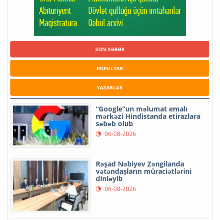
SON XƏBƏR
POPULYAR
YAZARLAR
“Google”un məlumat emalı
mərkəzi Hindistanda etirazlara
səbəb olub
06-08-2026
Rəşad Nəbiyev Zəngilanda
vətəndaşların müraciətlərini
dinləyib
06-08-2026