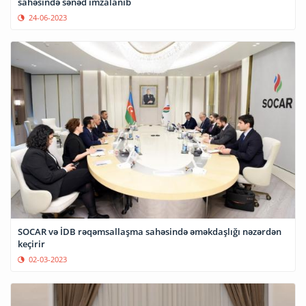
sahəsində sənəd imzalanıb
24-06-2023
SOCAR və İDB rəqəmsallaşma sahəsində əməkdaşlığı nəzərdən
keçirir
02-03-2023