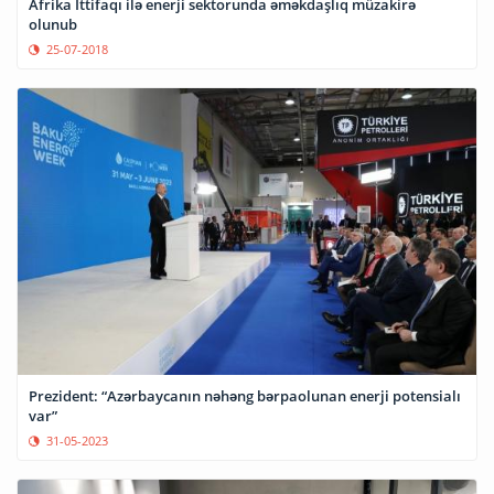
Afrika İttifaqı ilə enerji sektorunda əməkdaşlıq müzakirə
olunub
25-07-2018
Prezident: “Azərbaycanın nəhəng bərpaolunan enerji potensialı
var”
31-05-2023