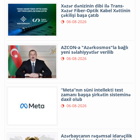
Xəzər dənizinin dibi ilə Trans-
Xəzər Fiber-Optik Kabel Xəttinin
çəkilişi başa çatıb
06-08-2026
AZCON-a "Azərkosmos"la bağlı
yeni səlahiyyətlər verilib
06-08-2026
“Meta”nın süni intellekti test
zamanı başqa şirkətin sisteminə
daxil olub
06-08-2026
Azərbaycanın rəqəmsal idarəçilik