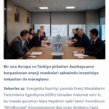
Bir sıra Avropa və Türkiyə şirkətləri Azərbaycanın
bərpaolunan enerji mənbələri sahəsində investisiya
imkanları ilə maraqlanır.
Xeberler.az
Energetika Nazirliyi yanında Enerji Məsələlərini
Tənzimləmə Agentliyinə (AERA) istinadən məlumat verir ki,
bu məsələ qurumun İdarə Heyətinin sədri Samir Axundovun
"WindEurope” Assosiasiyasının Baş icraçı direktoru Caylz