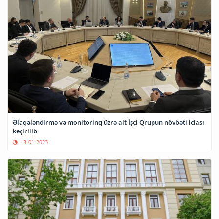
Əlaqələndirmə və monitorinq üzrə alt İşçi Qrupun növbəti iclası
keçirilib
13-01-2023