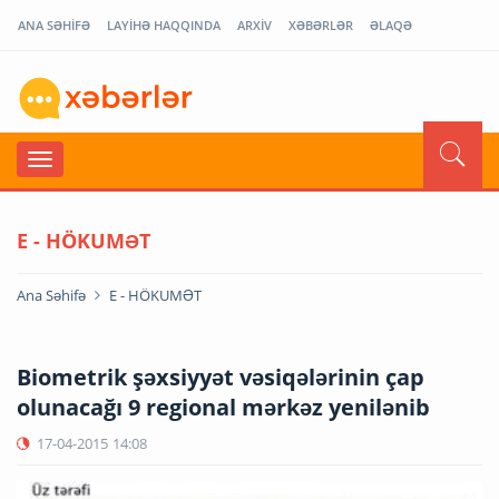
ANA SƏHİFƏ
LAYİHƏ HAQQINDA
ARXİV
XƏBƏRLƏR
ƏLAQƏ
E - HÖKUMƏT
Ana Səhifə
E - HÖKUMƏT
Biometrik şəxsiyyət vəsiqələrinin çap
olunacağı 9 regional mərkəz yenilənib
17-04-2015
14:08