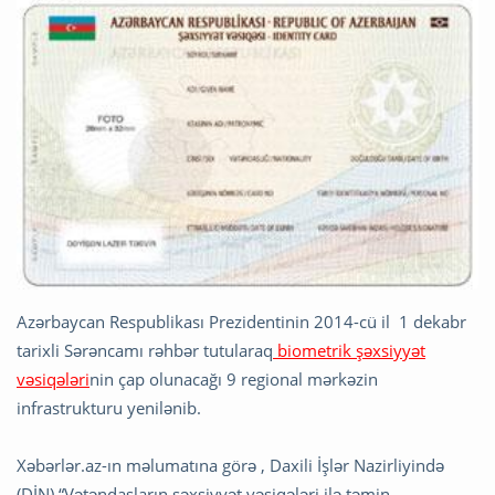
Azərbaycan Respublikası Prezidentinin 2014-cü il 1 dekabr
tarixli Sərəncamı rəhbər tutularaq
biometrik şəxsiyyət
vəsiqələri
nin çap olunacağı 9 regional mərkəzin
infrastrukturu yenilənib.
Xəbərlər.az-ın məlumatına görə , Daxili İşlər Nazirliyində
(DİN) “Vətəndaşların şəxsiyyət vəsiqələri ilə təmin