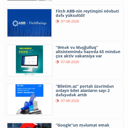
Fitch ABB-nin reytinqini növbəti
dəfə yüksəltdi!
07-08-2026
“Əmək və Məşğulluq”
altsistemində hazırda 65 mindən
çox aktiv vakansiya var
07-08-2026
“Biletim.az” portalı üzərindən
onlayn bilet alanların sayı 2
dəfəyədək artıb
07-08-2026
“Google”un məlumat emalı