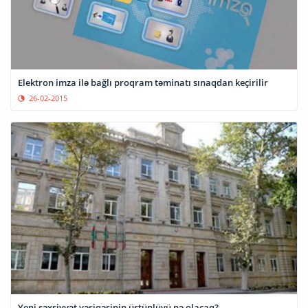
Elektron imza ilə bağlı proqram təminatı sınaqdan keçirilir
26-02-2015
Yeni şəxsiyyət vəsiqəsinin üstünlüyü nə olacaq?