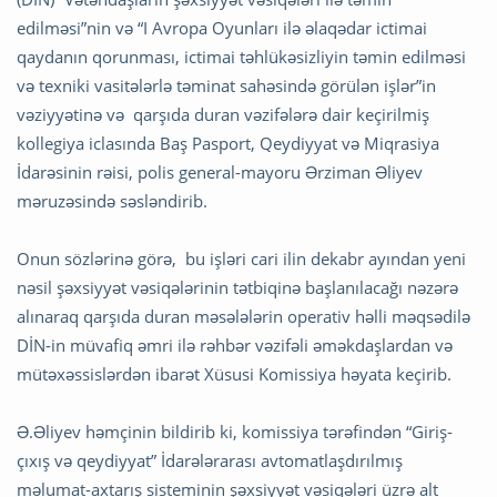
edilməsi”nin və “I Avropa Oyunları ilə əlaqədar ictimai
qaydanın qorunması, ictimai təhlükəsizliyin təmin edilməsi
və texniki vasitələrlə təminat sahəsində görülən işlər”in
vəziyyətinə və qarşıda duran vəzifələrə dair keçirilmiş
kollegiya iclasında Baş Pasport, Qeydiyyat və Miqrasiya
İdarəsinin rəisi, polis general-mayoru Ərziman Əliyev
məruzəsində səsləndirib.
Onun sözlərinə görə, bu işləri cari ilin dekabr ayından yeni
nəsil şəxsiyyət vəsiqələrinin tətbiqinə başlanılacağı nəzərə
alınaraq qarşıda duran məsələlərin operativ həlli məqsədilə
DİN-in müvafiq əmri ilə rəhbər vəzifəli əməkdaşlardan və
mütəxəssislərdən ibarət Xüsusi Komissiya həyata keçirib.
Ə.Əliyev həmçinin bildirib ki, komissiya tərəfindən “Giriş-
çıxış və qeydiyyat” İdarələrarası avtomatlaşdırılmış
məlumat-axtarış sisteminin şəxsiyyət vəsiqələri üzrə alt