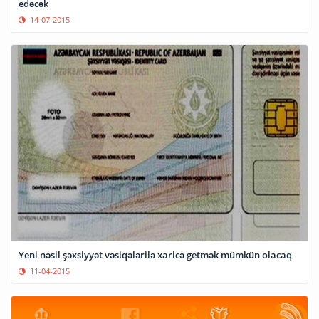
edəcək
14-07-2015
Yeni nəsil şəxsiyyət vəsiqələrilə xaricə getmək mümkün olacaq
11-04-2015