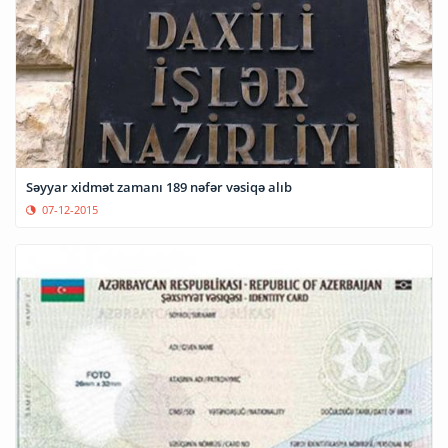
Səyyar xidmət zamanı 189 nəfər vəsiqə alıb
07-12-2015