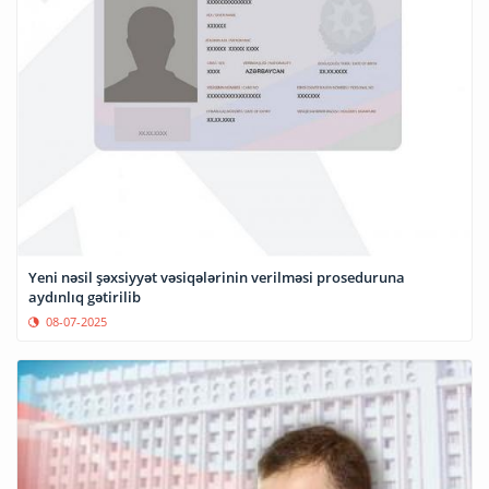
Yeni nəsil şəxsiyyət vəsiqələrinin verilməsi proseduruna
aydınlıq gətirilib
08-07-2025