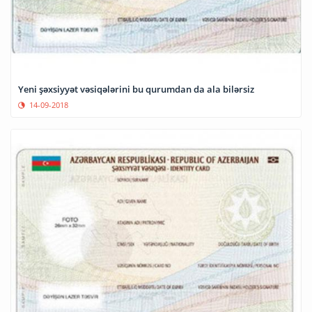
Yeni şəxsiyyət vəsiqələrini bu qurumdan da ala bilərsiz
14-09-2018