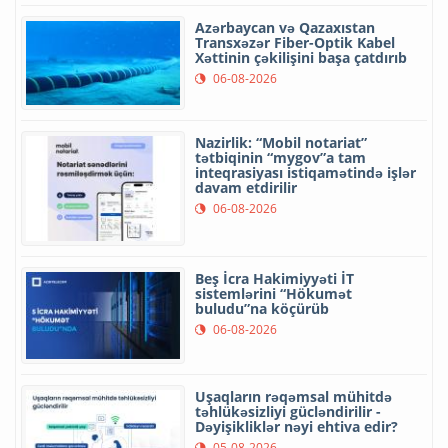
Azərbaycan və Qazaxıstan
Transxəzər Fiber-Optik Kabel
Xəttinin çəkilişini başa çatdırıb
06-08-2026
Nazirlik: “Mobil notariat”
tətbiqinin “mygov”a tam
inteqrasiyası istiqamətində işlər
davam etdirilir
06-08-2026
Beş İcra Hakimiyyəti İT
sistemlərini “Hökumət
buludu”na köçürüb
06-08-2026
Uşaqların rəqəmsal mühitdə
təhlükəsizliyi gücləndirilir -
Dəyişikliklər nəyi ehtiva edir?
05-08-2026