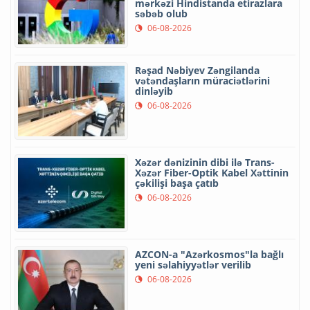
mərkəzi Hindistanda etirazlara
səbəb olub
06-08-2026
Rəşad Nəbiyev Zəngilanda
vətəndaşların müraciətlərini
dinləyib
06-08-2026
Xəzər dənizinin dibi ilə Trans-
Xəzər Fiber-Optik Kabel Xəttinin
çəkilişi başa çatıb
06-08-2026
AZCON-a "Azərkosmos"la bağlı
yeni səlahiyyətlər verilib
06-08-2026