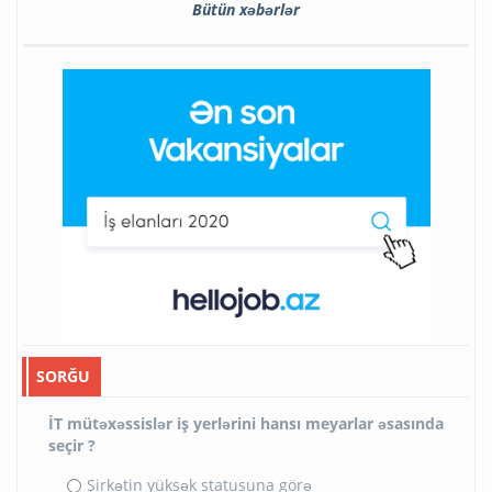
Bütün xəbərlər
SORĞU
İT mütəxəssislər iş yerlərini hansı meyarlar əsasında
seçir ?
Şirkətin yüksək statusuna görə