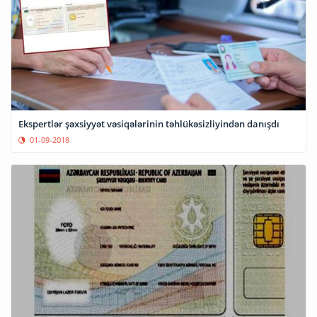
Ekspertlər şəxsiyyət vəsiqələrinin təhlükəsizliyindən danışdı
01-09-2018