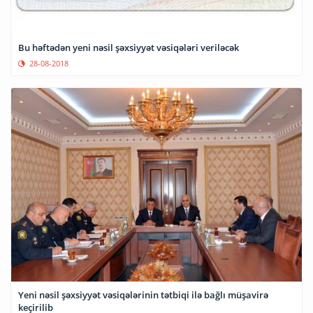
Bu həftədən yeni nəsil şəxsiyyət vəsiqələri veriləcək
28-08-2018
Yeni nəsil şəxsiyyət vəsiqələrinin tətbiqi ilə bağlı müşavirə
keçirilib