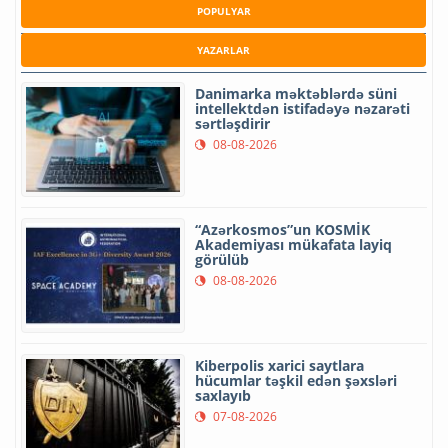
POPULYAR
YAZARLAR
Danimarka məktəblərdə süni
intellektdən istifadəyə nəzarəti
sərtləşdirir
08-08-2026
“Azərkosmos”un KOSMİK
Akademiyası mükafata layiq
görülüb
08-08-2026
Kiberpolis xarici saytlara
hücumlar təşkil edən şəxsləri
saxlayıb
07-08-2026