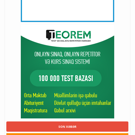
SON XƏBƏR