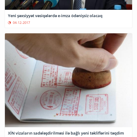
Yeni şəxsiyyət vəsiqələrdə e-imza ödənişsiz olacaq
04-12-2017
XİN vizaların sadələşdirilməsi ilə bağlı yeni təkliflərini təqdim