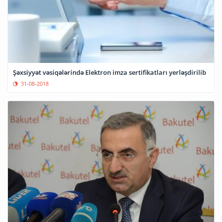
Şəxsiyyət vəsiqələrində Elektron imza sertifikatları yerləşdirilib
31-08-2018