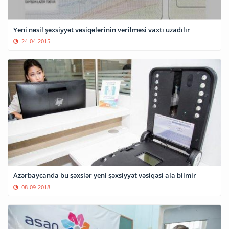
Yeni nəsil şəxsiyyət vəsiqələrinin verilməsi vaxtı uzadılır
24-04-2015
Azərbaycanda bu şəxslər yeni şəxsiyyət vəsiqəsi ala bilmir
08-09-2018