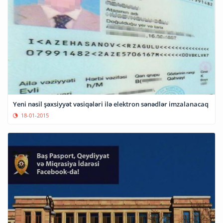
Yeni nəsil şəxsiyyət vəsiqələri ilə elektron sənədlər imzalanacaq
18-01-2015