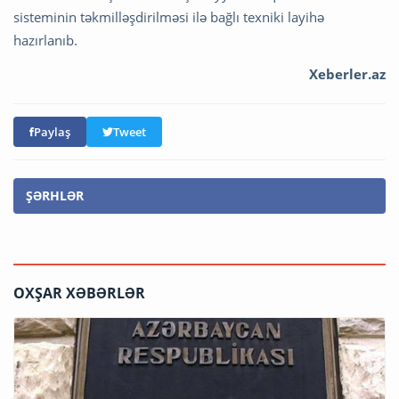
sisteminin təkmilləşdirilməsi ilə bağlı texniki layihə
hazırlanıb.
Xeberler.az
Paylaş
Tweet
ŞƏRHLƏR
OXŞAR XƏBƏRLƏR